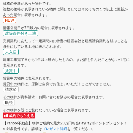
価格の更新があった物件です。
複数の価格が表示されている物件に関しましてはそのうちの１つ以上に更新が
あった場合に表示されます。
NEW
情報公開日が7日以内の場合に表示されます。
建築条件付き土地
売買契約にあたって一定期間内に特定の建設会社と建築請負契約を結ぶことを
条件にしている土地に表示されます。
未入居
建築工事完了日から1年以上経過したものの、まだ誰も住んだことがない住宅に
表示されます。
賃貸中
賃貸中の物件に表示されます。
賃貸中の物件は、原則ご自身でお住まいいただくことができません。
請求済
その物件が資料請求・お問い合わせ済みの場合に表示されます。
既読
その物件を既にご覧になっている場合に表示されます。
成約でもらえる
【Yahoo!不動産】物件ご成約で最大20万円相当PayPayポイントプレゼント！
の対象物件です。詳細は
プレゼント詳細
をご覧ください。