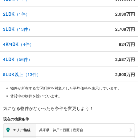
2LDK
（
1
件）
2,030万円
3LDK
（
13
件）
2,709万円
4K/4DK
（
4
件）
924万円
4LDK
（
56
件）
2,587万円
5LDK以上
（
13
件）
2,800万円
物件が所在する市区町村を対象とした平均価格を表示しています。
賃貸中の物件を除いています。
気になる物件がなかったら
条件を変更しよう！
現在の検索条件
兵庫県｜神戸市西区｜樫野台
エリア/路線