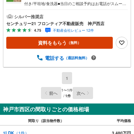
付き/平坦地/食洗器■当日のご相談予約はお電話がスムーズ
リフォーム内容・全室クロス張替/フロアタイル張/CF張
替・浴室/洗濯水栓/洗濯パン/キッチン・ウォシュレット/照
シルバー推奨店
明器具/ウッドデッキ・全面外壁塗装/バルコニー防水塗装/
センチュリー21 フロンティア不動産販売 神戸西店
ハウスクリーニング 立地・神戸市立樫野台小学校まで徒歩
4.75
不動産会社レビュー 12件
約8分（約600m）・神戸市立平野中学校まで徒歩約12分
（約950m） 弊社について・センチュリー21グループ売上
資料をもらう
（無料）
販売・契約件数 全国1位の実績（2023年時点・全国991店舗
中）・リフォームなどのご相談承ります！（カーポートの
設置、間取りの一部変更などご提案可能 ）・365日営業
電話する
（通話料無料）
中！お客様のご都合に合わせてご案内 →現地/物件見学（約
30分～）→ご希望条件のご相談（約30分～）→資金計画や
ローンのご相談（約30分～）→ご売却相談（約30分～）お
1
気軽にお問い合わせください！
1
〜
1
件
前へ
次へ
/
1
件
神戸市西区の間取りごとの価格相場
間取り（該当物件数）
平均価格
1LDK
（
1
件）
3,480万円