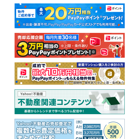
マンションカタログ
教えて！住まいの先生
新築マンション
中古マンション
新築一戸建て
中古一戸建て
注文住宅
土地
売却査定