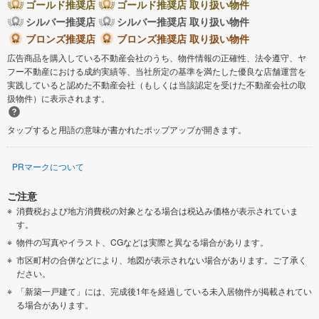
ゴールド推奨店
ゴールド推奨店 取り扱い物件
シルバー推奨店
シルバー推奨店 取り扱い物件
ブロンズ推奨店
ブロンズ推奨店 取り扱い物件
広告商品を購入している不動産会社のうち、物件情報の正確性、法令遵守、ヤ
フー不動産における成約実績等、当社所定の基準を満たした優良な店舗運営を
実践していると認めた不動産会社（もしくは当該認定を受けた不動産会社の取
扱物件）に表示されます。
タップすると用語の意味が書かれたポップアップが開きます。
PRマークについて
ご注意
消費税および地方消費税の対象となる場合は税込み価格が表示されていま
す。
物件の写真やイラスト、CGなどは実際と異なる場合があります。
市区町村の合併などにより、地図が表示されない場合があります。ご了承く
ださい。
「新築一戸建て」には、完成後1年を経過している未入居物件が掲載されてい
る場合があります。