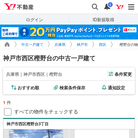
Yahoo!不動産
検索
通知
i
ログイン
ID新規取得
中古一戸建て
兵庫県
神戸市
西区
樫野台の物
神戸市西区樫野台の中古一戸建て
兵庫県｜神戸市西区｜樫野台
条件変更
おすすめ順
検索条件保存
通知設定
1
件
すべての物件をチェックする
神戸市西区樫野台3丁目