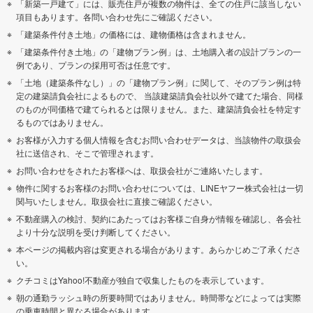
「新築一戸建て」には、販売住戸が複数の物件は、全ての住戸に該当しない
項目もあります。各問い合わせ先にご確認ください。
「建築条件付き土地」の価格には、建物価格は含まれません。
「建築条件付き土地」の「建物プラン例」は、土地購入者の設計プランの一
例であり、プランの採用可否は任意です。
「土地（建築条件なし）」の「建物プラン例」に関して、そのプラン例は特
定の建築請負会社によるもので、 当該建築請負会社以外で建てた場合、同様
のものが同価格で建てられるとは限りません。また、建築請負会社を特定す
るものではありません。
お客様が入力する個人情報を含むお問い合わせデータは、当該物件の取扱会
社に送信され、そこで管理されます。
お問い合わせをされたお客様へは、取扱会社がご連絡いたします。
物件に関するお客様のお問い合わせについては、LINEヤフー株式会社は一切
関与いたしません。取扱会社に直接ご確認ください。
不動産購入の検討、契約にあたってはお客様ご自身が情報を確認し、各会社
より十分な説明を受け判断してください。
本ページの掲載内容は変更される場合があります。あらかじめご了承くださ
い。
クチコミはYahoo!不動産が独自で収集したものを表示しています。
朝の通勤ラッシュ時の所要時間ではありません。時間帯などによっては実際
の乗車時間と異なる場合があります。