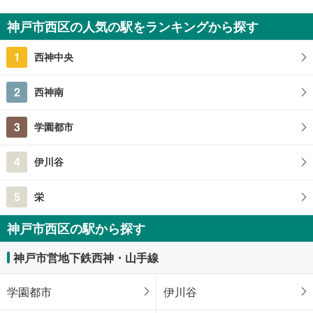
4LDK
神戸市西区の人気の駅をランキングから探す
140.77m
2
兵庫県神戸市西区神出町宝勢
1
西神中央
2
西神南
3
学園都市
4
伊川谷
5
栄
神戸市西区の駅から探す
神戸市営地下鉄西神・山手線
学園都市
伊川谷