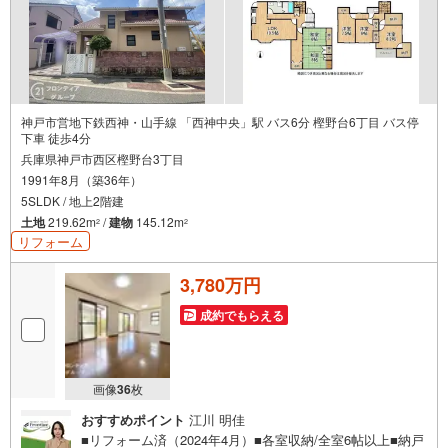
神戸市営地下鉄西神・山手線 「西神中央」駅 バス6分 樫野台6丁目 バス停
下車 徒歩4分
兵庫県神戸市西区樫野台3丁目
1991年8月（築36年）
5SLDK / 地上2階建
土地
219.62m
/
建物
145.12m
2
2
リフォーム
3,780万円
成約でもらえる
画像
36
枚
おすすめポイント
江川 明佳
■リフォーム済（2024年4月）■各室収納/全室6帖以上■納戸