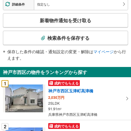
指定なし
詳細条件
こ
新着物件通知を受け取る
の
検
索
検索条件を保存する
条
件
保存した条件の確認・通知設定の変更・解除は
マイページ
から行
で
えます。
通
知
神戸市西区の物件をランキングから探す
を
受
1
成約でもらえる
け
神戸市西区玉津町高津橋
取
2,030万円
る
2SLDK
・
91.91m
2
条
兵庫県神戸市西区玉津町高津橋
件
を
2
成約でもらえる