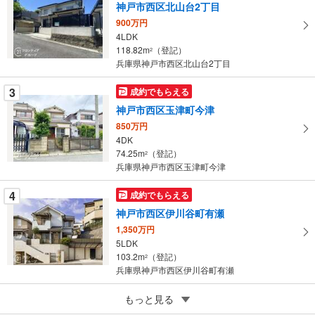
マ
神戸市西区北山台2丁目
イ
900万円
ペ
4LDK
ー
118.82m
（登記）
2
兵庫県神戸市西区北山台2丁目
ジ
に
3
成約でもらえる
保
神戸市西区玉津町今津
存
す
850万円
4DK
る
74.25m
（登記）
2
兵庫県神戸市西区玉津町今津
4
成約でもらえる
神戸市西区伊川谷町有瀬
1,350万円
5LDK
103.2m
（登記）
2
兵庫県神戸市西区伊川谷町有瀬
5
神戸市西区神出町宝勢
もっと見る
1,980万円