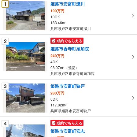
受
1
姫路市安富町瀬川
け
190万円
取
10DK
る
183.46m
2
・
兵庫県姫路市安富町瀬川
条
2
成約でもらえる
件
を
姫路市香寺町須加院
マ
240万円
イ
4DK
98.07m
（登記）
ペ
2
兵庫県姫路市香寺町須加院
ー
ジ
3
姫路市安富町狭戸
に
280万円
保
6DK
存
117.82m
2
す
兵庫県姫路市安富町狭戸
る
4
成約でもらえる
姫路市安富町安志