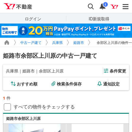
Yahoo!不動産
検索
通知
i
ログイン
ID新規取得
中古一戸建て
兵庫県
姫路市
余部区上川原の物件一
姫路市余部区上川原の中古一戸建て
兵庫県｜姫路市｜余部区上川原
条件変更
おすすめ順
検索条件保存
通知設定
1
件
すべての物件をチェックする
姫路市余部区上川原