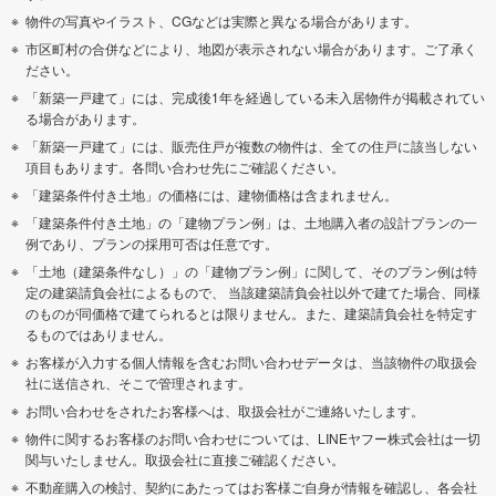
物件の写真やイラスト、CGなどは実際と異なる場合があります。
市区町村の合併などにより、地図が表示されない場合があります。ご了承く
ださい。
「新築一戸建て」には、完成後1年を経過している未入居物件が掲載されてい
る場合があります。
「新築一戸建て」には、販売住戸が複数の物件は、全ての住戸に該当しない
項目もあります。各問い合わせ先にご確認ください。
「建築条件付き土地」の価格には、建物価格は含まれません。
「建築条件付き土地」の「建物プラン例」は、土地購入者の設計プランの一
例であり、プランの採用可否は任意です。
「土地（建築条件なし）」の「建物プラン例」に関して、そのプラン例は特
定の建築請負会社によるもので、 当該建築請負会社以外で建てた場合、同様
のものが同価格で建てられるとは限りません。また、建築請負会社を特定す
るものではありません。
お客様が入力する個人情報を含むお問い合わせデータは、当該物件の取扱会
社に送信され、そこで管理されます。
お問い合わせをされたお客様へは、取扱会社がご連絡いたします。
物件に関するお客様のお問い合わせについては、LINEヤフー株式会社は一切
関与いたしません。取扱会社に直接ご確認ください。
不動産購入の検討、契約にあたってはお客様ご自身が情報を確認し、各会社