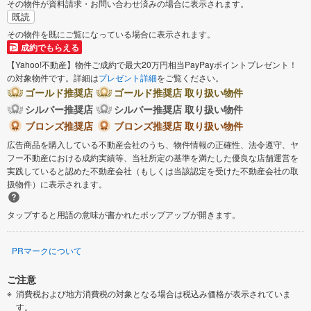
その物件が資料請求・お問い合わせ済みの場合に表示されます。
既読
その物件を既にご覧になっている場合に表示されます。
成約でもらえる
【Yahoo!不動産】物件ご成約で最大20万円相当PayPayポイントプレゼント！
の対象物件です。詳細は
プレゼント詳細
をご覧ください。
ゴールド推奨店
ゴールド推奨店 取り扱い物件
シルバー推奨店
シルバー推奨店 取り扱い物件
ブロンズ推奨店
ブロンズ推奨店 取り扱い物件
広告商品を購入している不動産会社のうち、物件情報の正確性、法令遵守、ヤ
フー不動産における成約実績等、当社所定の基準を満たした優良な店舗運営を
実践していると認めた不動産会社（もしくは当該認定を受けた不動産会社の取
扱物件）に表示されます。
タップすると用語の意味が書かれたポップアップが開きます。
PRマークについて
ご注意
消費税および地方消費税の対象となる場合は税込み価格が表示されていま
す。