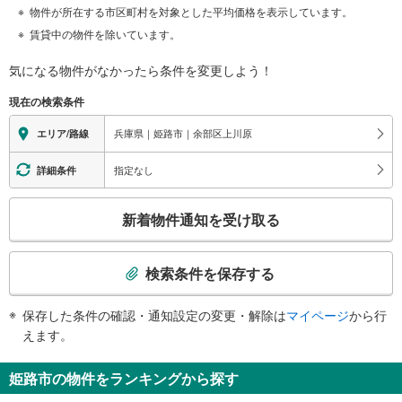
物件が所在する市区町村を対象とした平均価格を表示しています。
賃貸中の物件を除いています。
気になる物件がなかったら
条件を変更しよう！
現在の検索条件
兵庫県｜姫路市｜余部区上川原
エリア/路線
指定なし
詳細条件
こ
新着物件通知を受け取る
の
検
索
検索条件を保存する
条
件
保存した条件の確認・通知設定の変更・解除は
マイページ
から行
で
えます。
通
知
姫路市の物件をランキングから探す
を