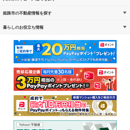
姫路市の不動産情報を探す
路線・駅から探す
地域から探す
暮らしのお役立ち情報
不動産・住宅
賃貸住宅
通勤・通学時間から探す
地図から探す
マンションカタログ
教えて！住まいの先生
新築マンション
中古マンション
新築一戸建て
中古一戸建て
注文住宅
土地
売却査定