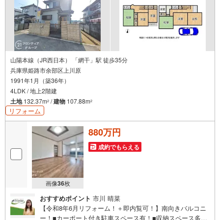
山陽本線（JR西日本） 「網干」駅 徒歩35分
兵庫県姫路市余部区上川原
1991年1月（築36年）
4LDK / 地上2階建
土地
132.37m
/
建物
107.88m
2
2
リフォーム
880万円
成約でもらえる
画像
36
枚
おすすめポイント
市川 晴菜
【令和8年6月リフォーム！＋即内覧可！】南向きバルコニ
ー！■カーポート付き駐車スペース有！■収納スペース多