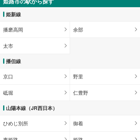
姫路市の駅から探す
姫新線
播磨高岡
余部
太市
播但線
京口
野里
砥堀
仁豊野
山陽本線（JR西日本）
ひめじ別所
御着
東姫路
姫路