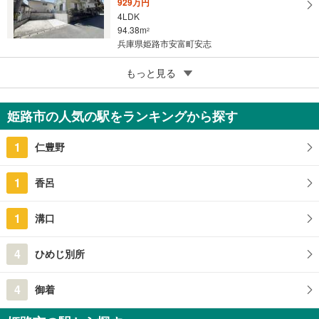
929万円
4LDK
94.38m
2
兵庫県姫路市安富町安志
5
姫路市夢前町菅生澗
もっと見る
480万円
4DK
姫路市の人気の駅をランキングから探す
80.01m
2
兵庫県姫路市夢前町菅生澗
1
仁豊野
1
香呂
1
溝口
4
ひめじ別所
4
御着