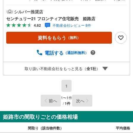
数！お荷物もスッキリ片付きます！■2面採光につき陽当た
り通風良好！ 特徴・水廻りがまとまっており家事同線がス
シルバー推奨店
ムーズ！・トイレは2か所あり忙しい朝もスムーズ！・客間
センチュリー21 フロンティア住宅販売 姫路店
やお子様のプレイルームなど用途多彩な和室！ リフォーム
4.62
不動産会社レビュー 8件
内容・床、壁、畳 立地・姫路市立余部小学校まで徒歩約16
分・姫路市立朝日中学校まで徒歩約30分 弊社が選ばれる理
資料をもらう
（無料）
由 1.お金の扱い方のプロ、ファイナンシャルプランナーが
資金計画をサポート！2.買い替えなどにも対応できる売却
専門チームあり！3.たくさんの銀行と繋がりがあるため、
電話する
（通話料無料）
最も低金利になるように審査が可能！4.物件のお引渡し後
に必要になったお家のリフォームも弊社のリフォームプラ
取り扱い不動産会社をもっと見る（
全
1
社
）
ンナーがご提案！5.定期的にご連絡を繋ぎ、有事の際に迅
速にサポートいたします弊社は専門家同士が連携をとって
いるため、より多くの知見がございます。お気軽にお問合
1
せください！
1
〜
1
件
前へ
次へ
/
1
件
姫路市の間取りごとの価格相場
間取り（該当物件数）
平均価格