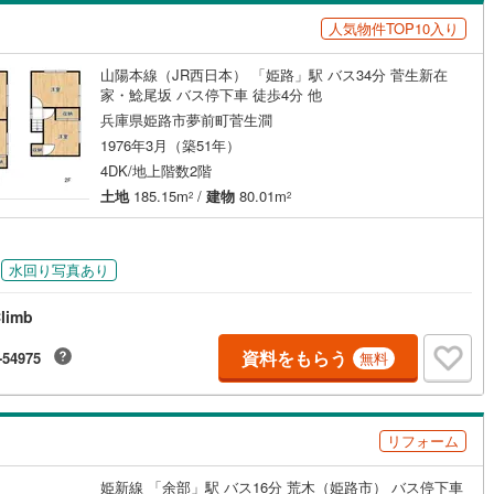
島根
岡山
広島
山口
45
)
三木市
(
7
)
有馬線
(
0
)
神戸電鉄三田線
(
0
)
人気物件TOP10入り
日谷
(
1
)
勝原区大谷
(
2
)
（
0
）
バリアフリー住宅
（
0
）
公園都市線
09
)
(
0
)
小野市
山陽電鉄本線
(
1
)
(
1
)
香川
愛媛
高知
山陽本線（JR西日本） 「姫路」駅 バス34分 菅生新在
見
(
4
)
勝原区宮田
(
4
)
け
（
0
）
平屋・1階建て
（
0
）
保存した条件を見る
線（東西線）
(
0
)
神戸高速線（南北線）
(
0
)
)
丹波篠山市
(
13
)
家・鯰尾坂 バス停下車 徒歩4分 他
(
3
)
兼田
(
1
)
ルーム（納戸）
（
0
）
兵庫県姫路市夢前町菅生澗
佐賀
長崎
熊本
大分
地下鉄北神線
(
0
)
神戸新交通六甲アイランド線
(
0
)
2
)
南あわじ市
(
4
)
1976年3月（築51年）
川西台
(
2
)
4DK/地上階数2階
0
)
京都丹後鉄道宮豊線
(
0
)
)
宍粟市
(
5
)
土地
185.15m
/
建物
80.01m
2
2
木場
(
1
)
駅が始発駅
（
0
）
海まで2km以内
（
0
）
(
11
)
川辺郡猪名川町
(
40
)
この条件で検索する
この条件で検索する
この条件で検索する
この条件で検索する
この条件で検索する
この条件で検索する
市区町村以下を選択
市区町村を選択す
駅を選択する
幸町
(
1
)
美町
(
1
)
加古郡播磨町
(
2
)
水回り写真あり
建ち方、日当たり
賀
(
1
)
飾磨区英賀宮町
(
1
)
崎町
(
2
)
神崎郡神河町
(
0
)
limb
以上
（
1
）
角地
（
0
）
在家
(
5
)
飾磨区恵美酒
(
2
)
郡町
(
0
)
佐用郡佐用町
(
2
)
資料をもらう
-54975
1
）
無料
山
(
1
)
飾磨区加茂
(
1
)
温泉町
(
0
)
加
(
1
)
飾磨区西浜町
(
1
)
リフォーム
江
(
1
)
飾磨区妻鹿
(
5
)
ダイニング15畳以上
姫新線 「余部」駅 バス16分 荒木（姫路市） バス停下車