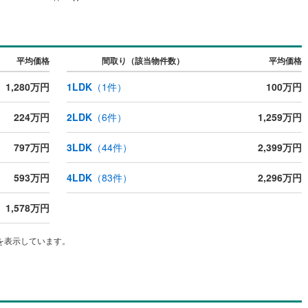
浜町
(
2
)
広畑区西蒲田
(
4
)
ッキあり
（
0
）
藤ケ台
(
1
)
施工・品質・工法関連
土
(
1
)
別所町別所
(
2
)
平均価格
間取り（該当物件数）
平均価格
震、制震構造
住宅性能評価付き
（
0
）
的形町福泊
(
1
)
1,280万円
1LDK
（
1
件）
100万円
御着
(
1
)
御国野町深志野
(
1
)
224万円
2LDK
（
6
件）
1,259万円
応
)
八代
(
2
)
797万円
3LDK
（
44
件）
2,399万円
ン内見(相談)可
（
0
）
IT重説可
（
0
）
(
1
)
八代緑ケ丘町
(
1
)
593万円
4LDK
（
83
件）
2,296万円
山田町北山田
(
1
)
ン対応とは？
1,578万円
余部区上川原
(
1
)
上大野
(
3
)
を表示しています。
の町
(
2
)
大寿台
(
3
)
)
御立中
(
4
)