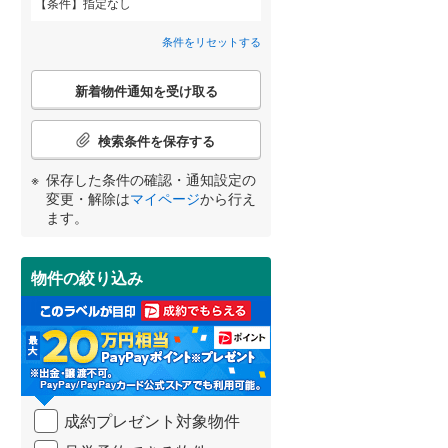
条件
指定なし
高砂市
(
16
)
神戸電鉄粟生線
(
0
)
勝原区勝山町
(
1
)
間取り変更可能
（
0
）
条件をリセットする
三田市
山陽電鉄網干線
(
8
)
(
0
)
勝原区山戸
(
1
)
3階建て以上
（
0
）
こ
神戸新交通ポートアイランド線
(
0
)
養父市
(
0
)
新着物件通知を受け取る
の
上手野
(
2
)
宮崎
鹿児島
沖縄
検
北条鉄道
(
0
)
朝来市
(
6
)
索
検索条件を保存する
北新在家
(
1
)
条
加東市
(
10
)
件
保存した条件の確認・通知設定の
楠町
(
1
)
で
小学校まで1km以内
（
0
）
変更・解除は
マイページ
から行え
多可郡多可町
(
6
)
通
する
る
条件をリセットする
条件をリセットする
条件をリセットする
条件をリセットする
条件をリセットする
条件をリセットする
ます。
坂田町
(
1
)
知
神崎郡市川町
(
1
)
を
飾磨区阿成
(
1
)
受
揖保郡太子町
(
10
)
物件の絞り込み
南道路
（
0
）
け
飾磨区構
(
1
)
取
美方郡香美町
(
0
)
る
飾磨区清水
(
1
)
・
条
飾磨区富士見ケ丘町
(
2
)
件
を
飾西
(
1
)
成約プレゼント対象物件
マ
イ