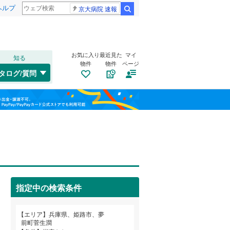
ヘルプ
京大病院 速報
検索
お気に入り
最近見た
マイ
知る
物件
物件
ページ
山陽本線（JR西日本）
(
1
)
タログ/質問
姫新線
(
2
)
兵庫区
網干区坂上
(
10
)
(
4
)
福島
東西線
(
0
)
垂水区
網干区田井
(
104
(
)
4
)
栃木
群馬
山梨
西区
網干区余子浜
(
89
)
(
1
)
伊伝居
トイレ２か所
(
1
)
（
0
）
明石市
(
97
)
大津区恵美酒町
太陽光発電システム
(
3
)
（
0
）
芦屋市
(
30
)
阪急伊丹線
(
0
)
指定中の検索条件
大津区天神町
(
2
)
豊岡市
(
6
)
阪神本線
(
0
)
和歌山
大津区西土井
(
1
)
エリア
兵庫県、姫路市、夢
西脇市
(
12
)
能勢電鉄妙見線
(
0
)
前町菅生澗
奥山
(
4
)