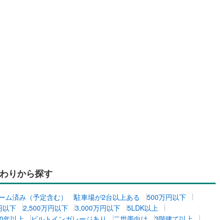
わりから探す
ーム済み（予定含む）
駐車場が2台以上ある
500万円以下
万円以下
2,500万円以下
3,000万円以下
5LDK以上
0年以上
ビルトインガレージあり
二世帯向け
3階建て以上