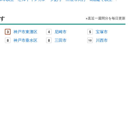
す
※直近一週間分を毎日更新
神戸市東灘区
尼崎市
宝塚市
3
4
5
神戸市垂水区
三田市
川西市
8
8
10