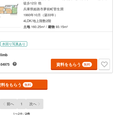
端新
(
1
)
飾東町佐良和
(
1
)
徒歩12分 他
兵庫県姫路市夢前町菅生澗
重畑
(
1
)
東雲町
(
2
)
1993年10月（築33年）
白国
(
3
)
4LDK/地上階数2階
ッチン
（
0
）
対面キッチン
（
0
）
土地
160.25m
/
建物
93.15m
2
2
家
(
1
)
新在家
(
1
)
契約、入居関連など
(
1
)
菅生台
(
1
)
水回り写真あり
能
（
0
）
辻井
(
2
)
limb
苫編
(
2
)
資料をもらう
-54975
無料
機あり
（
0
）
)
西夢前台
(
1
)
花田町小川
(
2
)
資料をもらう
無料
佐見
(
1
)
林田町下構
(
1
)
インクローゼット
床下収納
（
0
）
)
東山
(
2
)
前へ
1
次へ
田
(
5
)
広畑区小松町
(
1
)
庭
1
〜
2
件 /
2
件