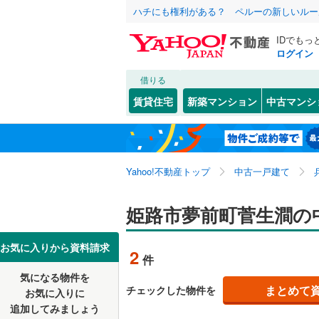
ハチにも権利がある？ ペルーの新しいルー
IDでもっ
ログイン
借りる
北海道
JR
北海道
東海道本線
こだわり条件
リフォーム、
賃貸住宅
新築マンション
中古マンシ
加古川線
(
リノベー
神戸市
東灘区
青山
(
7
(
)
7
東北
青森
（
1
）
赤穂線
(
0
)
長田区
網干区坂
(
2
関東
東京
山陽新幹
Yahoo!不動産トップ
中古一戸建て
設備
北区
網干区浜
(
45
)
網干区和
床暖房
（
信越・北陸
新潟
地下鉄
姫路市夢前町菅生澗の
神戸市営
兵庫県のそのほ
姫路市
(
3
井ノ口
駐車場2
(
1
かの地域
西宮市
(
2
東海
愛知
私鉄・その他
阪急神戸
お気に入りから資料請求
2
件
大津区大
ＴＶモニ
伊丹市
(
1
阪急甲陽
気になる物件を
（
1
）
近畿
大阪
大津区天
まとめて
チェックした物件を
お気に入りに
加古川市
阪神武庫
追加してみましょう
間取り、居室
大津区平