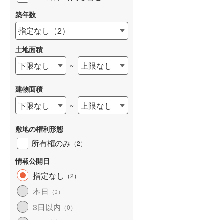
御立東
(
5
)
築年数
網干区垣内南町
(
1
)
指定なし
（
2
）
青山西
(
3
)
土地面積
玉手（たまで）
(
1
)
下限なし
上限なし
~
家島町真浦
(
2
)
建物面積
香寺町岩部
(
1
)
下限なし
上限なし
~
香寺町中寺
(
1
)
敷地の権利形態
安富町安志
(
2
)
所有権のみ
（
2
）
安富町狭戸
(
2
)
情報公開日
指定なし
夢前町莇野
(
1
)
（
2
）
本日
（
0
）
夢前町杉之内
(
1
)
3日以内
（
0
）
夢前町前之庄
(
2
)