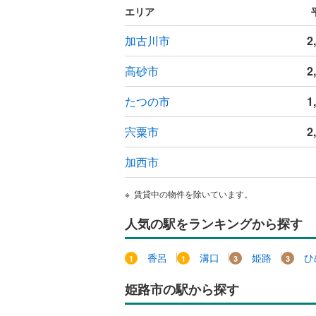
エリア
白浜町宇
網干区垣
加古川市
2
大塩町汐
高砂市
2
野里上野
たつの市
1
飾磨区阿
宍粟市
2
家島町宮
加西市
香寺町須
賃貸中の物件を除いています。
香寺町中
人気の駅をランキングから探す
安富町植
安富町三
香呂
溝口
姫路
ひ
夢前町護
姫路市の駅から探す
夢前町菅