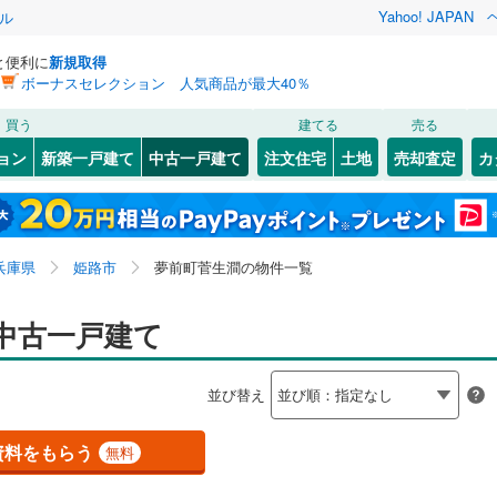
Yahoo! JAPAN
ル
と便利に
新規取得
ボーナスセレクション 人気商品が最大40％
検索条件を保存しました
買う
建てる
売る
（JR西日本）
(
0
)
福知山線
(
0
)
リノベーション
ョン
新築一戸建て
中古一戸建て
注文住宅
土地
売却査定
カ
この検索条件の新着物件通知は、
マイページ
から設定できます。
0
)
播但線
(
1
)
ション・リフォーム
築古・築30年以上
（
2
）
0
)
灘区
網干区興浜
(
49
)
(
5
)
岩手
宮城
秋田
山形
山陰本線
(
0
)
出
8
)
(
1
)
須磨区
網干区新在家
(
48
)
(
4
)
兵庫県、姫路市、夢前町菅生澗
神奈川
埼玉
千葉
茨城
線
(
1
)
兵庫県
姫路市
夢前町菅生澗の物件一覧
田
(
3
)
中央区
網干区宮内
(
7
)
(
1
)
久
0
）
(
1
)
飯田
オール電化
(
2
)
（
0
）
長野
富山
石川
福井
中古一戸建て
地下鉄西神・山手線
(
0
)
神戸市営地下鉄海岸線
(
0
)
21
)
尼崎市
(
162
)
検索条件を保存する
台以上
)
（
0
）
大塩町
ビルトインガレージ
(
6
)
（
0
）
閉じる
閉じる
お気に入りリストを見る
お気に入りリストを見る
閉じる
閉じる
18
)
洲本市
(
4
)
岐阜
静岡
三重
本線
(
0
)
阪急今津線
(
0
)
並び替え
津町
タ付インターホン
(
1
)
大津区勘兵衛町
防犯カメラ
（
0
）
(
2
)
マイページ
02
)
相生市
(
9
)
線
(
0
)
阪急宝塚本線
(
0
)
兵庫
京都
滋賀
奈良
満
(
2
)
大津区長松
(
1
)
資料をもらう
無料
(
49
)
赤穂市
(
12
)
川線
(
0
)
阪神なんば線
(
0
)
全体
松
(
1
)
大津区真砂町
(
1
)