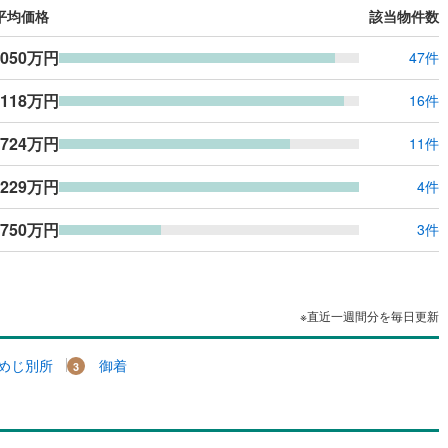
平均価格
該当物件数
佐崎北
(
1
)
田寺東
(
9
)
内北町
(
1
)
網干区垣内西町
(
2
)
,050万円
47件
咲
(
2
)
青山北
(
3
)
,118万円
16件
町
(
1
)
野里大和町
(
1
)
,724万円
11件
成鹿古
(
2
)
飾磨区阿成渡場
(
1
)
,229万円
4件
(
1
)
香寺町犬飼
(
1
)
750万円
3件
加院
(
1
)
香寺町田野
(
1
)
仁野
(
3
)
香寺町溝口
(
1
)
※直近一週間分を毎日更新
木野
(
1
)
安富町瀬川
(
1
)
森
(
1
)
安富町皆河
(
1
)
めじ別所
御着
持
(
2
)
夢前町古知之庄
(
1
)
生澗
(
2
)
夢前町寺
(
3
)