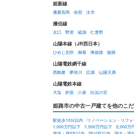
姫新線
播磨高岡
余部
太市
播但線
京口
野里
砥堀
仁豊野
山陽本線（JR西日本）
ひめじ別所
御着
東姫路
姫路
山陽電鉄網干線
西飾磨
夢前川
広畑
山陽天満
山陽電鉄本線
大塩
的形
八家
白浜の宮
姫路市の中古一戸建てを他のこだ
駅徒歩10分以内
リノベーション・リフォ
1,000万円以下
1,500万円以下
2,000
築浅・築5年以内
築10年以内
築古・築3