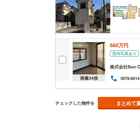
飾東町唐
飾東町八
キッチン
書写
(
9
)
独立型キ
白浜町寺
販売、価格、
660万円
城北新町
室内写真あり
即入居可
継
(
4
)
株式会社Sun C
浴室
砥堀
(
1
)
画像
34
枚
0078-6014
浴室乾燥
西今宿
(
2
野里
(
1
)
収納
まとめて
チェックした物件を
林田町口
ウォーク
（
0
）
東延末
(
1
広畑区蒲
バルコニー、