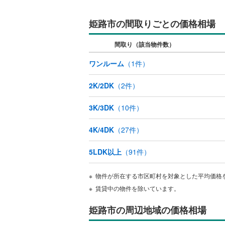
広畑区高
ウッドデ
姫路市の間取りごとの価格相場
広峰
(
1
)
構造・規模・
別所町佐
間取り（該当物件数）
耐震、免
北条
(
1
)
ワンルーム
（
1
件）
（
0
）
御国野町
2K/2DK
（
2
件）
オンライン対
宮上町
(
1
3K/3DK
（
10
件）
オンライ
八代本町
4K/4DK
（
27
件）
柳町
(
1
)
オンライ
5LDK以上
（
91
件）
山吹
(
1
)
六角
(
1
)
物件が所在する市区町村を対象とした平均価格
賃貸中の物件を除いています。
北平野南
姫路市の周辺地域の価格相場
白鳥台
(
1