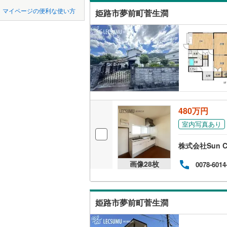
中国
鳥取
宝塚市
(
1
神戸電鉄
マイページの便利な使い方
姫路市夢前町菅生澗
勝原区朝
吹き抜け
川西市
神戸電鉄
(
1
四国
徳島
勝原区熊
二世帯向
神戸高速
加西市
(
3
勝原区丁
サービス
九州・沖縄
福岡
神戸市営
丹波市
(
3
川西
(
1
)
立地
智頭急行
(
淡路市
(
2
北原
(
5
)
最寄りの
たつの市
0
0
0
0
0
0
480万円
該当物件
該当物件
該当物件
該当物件
該当物件
該当物件
件
件
件
件
件
件
西庄
(
1
)
加古郡稲
室内写真あり
配置、向き、
飾磨区英
神崎郡福
株式会社Sun C
前道6m
飾磨区今
赤穂郡上
画像
28
枚
0078-6014
平坦地
（
飾磨区亀
美方郡新
飾磨区須
LD
姫路市夢前町菅生澗
飾磨区細
リビング
（
0
）