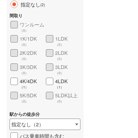
広畑区東夢前台
(
1
)
指定なし
(
2
)
別所町小林
(
1
)
間取り
ワンルーム
保城
(
2
)
（
0
）
長期優良住宅
（
0
）
的形町的形
(
3
)
1K/1DK
1LDK
（
0
）
（
0
）
神子岡前
(
2
)
2K/2DK
2LDK
（
0
）
（
0
）
八代東光寺町
(
3
)
3K/3DK
3LDK
八代宮前町
(
1
)
（
0
）
（
0
）
4K/4DK
4LDK
山田町南山田
(
1
)
詳しく見る
（
1
）
（
1
）
5K/5DK
5LDK以上
余部区上余部
(
3
)
（
0
）
（
0
）
北平野
(
5
)
駅からの徒歩分
木場前七反町
(
1
)
指定なし
（
2
）
御立西
(
8
)
バス乗車時間も含む