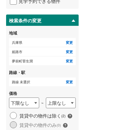
飾東町庄
(
1
)
見学予約できる物件
ペ
ー
下手野
(
3
)
ジ
に
検索条件の変更
白浜町
(
6
)
保
存
地域
実法寺
(
1
)
す
る
兵庫県
変更
町坪
(
2
)
姫路市
変更
土山
(
2
)
夢前町菅生澗
変更
豊富町豊富
(
1
)
路線・駅
仁豊野
(
3
)
路線 未選択
変更
花田町上原田
(
1
)
価格
東辻井
(
1
)
下限なし
上限なし
~
広畑区吾妻町
(
1
)
賃貸中の物件は除く
(
2
)
広畑区才
(
1
)
賃貸中の物件のみ
(
0
)