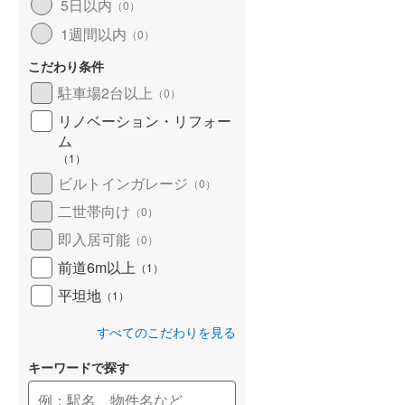
5日以内
（
0
）
1週間以内
（
0
）
こだわり条件
駐車場2台以上
（
0
）
リノベーション・リフォー
ム
（
1
）
ビルトインガレージ
（
0
）
二世帯向け
（
0
）
即入居可能
（
0
）
前道6m以上
（
1
）
平坦地
（
1
）
すべてのこだわりを見る
キーワードで探す