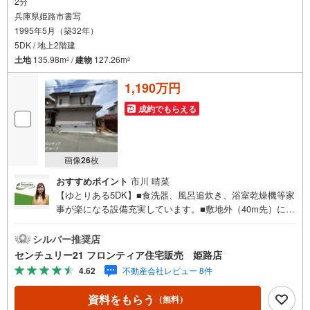
2分
兵庫県姫路市書写
1995年5月（築32年）
5DK / 地上2階建
土地
135.98m
/
建物
127.26m
2
2
1,190万円
成約でもらえる
画像
26
枚
おすすめポイント
市川 晴菜
【ゆとりある5DK】■食洗器、風呂追炊き、浴室乾燥機等家
事が楽になる設備充実しています。■敷地外（40m先）にカ
ーポート1台分付き■2階 3部屋は各部屋が独立しており、家
族のプライバシーを確保できます。 特徴・ローソンまで徒
シルバー推奨店
歩8分でちょっとしたお買い物に便利です。・5DKタイプ
センチュリー21 フロンティア住宅販売 姫路店
で、ファミリー世帯にも最適な間取り設計です。・DK横に
4.62
不動産会社レビュー 8件
和室があり広々とご家族でくつろぐことができます。 立
地・曽左小学校まで徒歩約18分・書写中学校まで徒歩約20
資料をもらう
（無料）
分 弊社が選ばれる理由 1.お金の扱い方のプロ、ファイナン