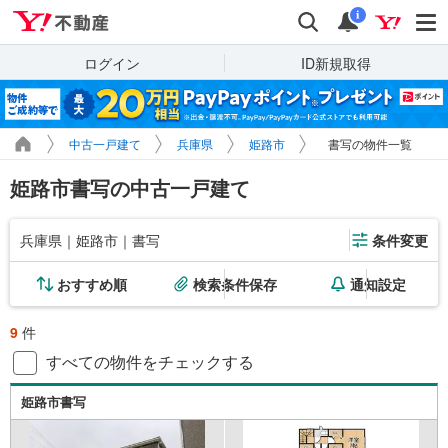
Yahoo!不動産
検索
通知
i
ログイン
ID新規取得
中古一戸建て
兵庫県
姫路市
書写の物件一覧
姫路市書写の中古一戸建て
兵庫県｜姫路市｜書写
条件変更
おすすめ順
検索条件保存
通知設定
9
件
すべての物件をチェックする
姫路市書写