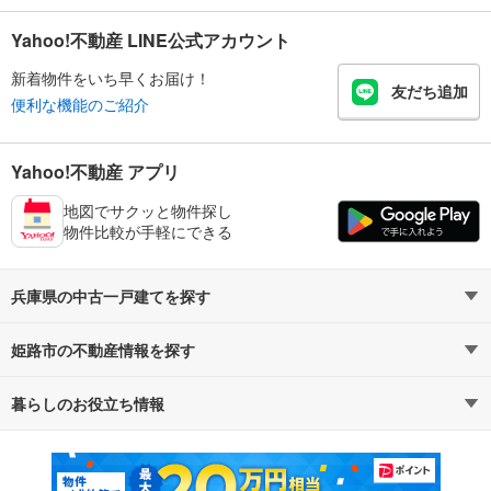
Yahoo!不動産 LINE公式アカウント
新着物件をいち早くお届け！
友だち追加
便利な機能のご紹介
Yahoo!不動産 アプリ
地図でサクッと物件探し
物件比較が手軽にできる
兵庫県の中古一戸建てを探す
姫路市の不動産情報を探す
路線・駅から探す
地域から探す
暮らしのお役立ち情報
不動産・住宅
賃貸住宅
通勤・通学時間から探す
地図から探す
マンションカタログ
教えて！住まいの先生
新築マンション
中古マンション