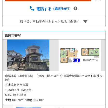
シャルプランナーが資金計画をサポート！2.買い替えなど
にも対応できる売却専門チームあり！3.たくさんの銀行と
電話する
（通話料無料）
繋がりがあるため、最も低金利になるように審査が可能！
4.物件のお引渡し後に必要になったお家のリフォームも弊
取り扱い不動産会社をもっと見る（
全
1
社
）
社のリフォームプランナーがご提案！5.定期的にご連絡を
繋ぎ、有事の際に迅速にサポートいたします弊社は専門家
同士が連携をとっているため、より多くの知見がございま
姫路市書写
す。お気軽にお問合せください！
山陽本線（JR西日本） 「姫路」駅 バス21分 書写郵便局前 バス停下車 徒歩
9分
兵庫県姫路市書写
1983年4月（築44年）
5DK / 地上2階建
土地
130.78m
/
建物
86.21m
2
2