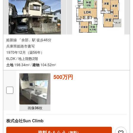
姫新線 「余部」駅 徒歩46分
兵庫県姫路市書写
1970年12月（築56年）
6LDK / 地上階数2階
土地
198.34m
/
建物
104.52m
2
2
500万円
画像
36
枚
株式会社Sun Climb
資料をもらう
（無料）