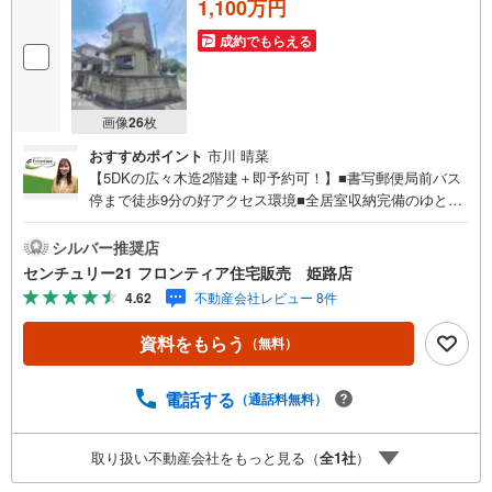
1,100万円
成約でもらえる
画像
26
枚
おすすめポイント
市川 晴菜
【5DKの広々木造2階建＋即予約可！】■書写郵便局前バス
停まで徒歩9分の好アクセス環境■全居室収納完備のゆとり
ある住まい■システムキッチンやモニタ付インターホンなど
充実の設備 特徴・並列駐車1台可能でカーライフをサポー
シルバー推奨店
トします・北東側約4.77m、北西側約4.51mの公道に面して
センチュリー21 フロンティア住宅販売 姫路店
います・土地面積約39.56坪のゆとりある宅地です 立地・
4.62
不動産会社レビュー 8件
姫路市立曽左小学校まで徒歩約8分・姫路市立書写中学校ま
で徒歩約26分 弊社が選ばれる理由 1.お金の扱い方のプロ、
資料をもらう
（無料）
ファイナンシャルプランナーが資金計画をサポート！2.買
い替えなどにも対応できる売却専門チームあり！3.たくさ
んの銀行と繋がりがあるため、最も低金利になるように審
電話する
（通話料無料）
査が可能！4.物件のお引渡し後に必要になったお家のリフ
ォームも弊社のリフォームプランナーがご提案！5.定期的
取り扱い不動産会社をもっと見る（
全
1
社
）
にご連絡を繋ぎ、有事の際に迅速にサポートいたします弊
社は専門家同士が連携をとっているため、より多くの知見