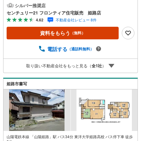
屋を広く使えます 特徴・料理中も会話が弾むカウンターキ
シルバー推奨店
ッチン・エアコン/照明器具付き・リビング横に配置された
センチュリー21 フロンティア住宅販売 姫路店
和室は家事スペースや客間として重宝します 立地・姫路市
4.62
不動産会社レビュー 8件
立曽左小学校まで徒歩約13分・姫路市立書写中学校まで徒
歩約15分 弊社が選ばれる理由 1.お金の扱い方のプロ、ファ
資料をもらう
（無料）
イナンシャルプランナーが資金計画をサポート！2.買い替
えなどにも対応できる売却専門チームあり！3.たくさんの
銀行と繋がりがあるため、最も低金利になるように審査が
電話する
（通話料無料）
可能！4.物件のお引渡し後に必要になったお家のリフォー
ムも弊社のリフォームプランナーがご提案！5.定期的にご
取り扱い不動産会社をもっと見る（
全
1
社
）
連絡を繋ぎ、有事の際に迅速にサポートいたします弊社は
専門家同士が連携をとっているため、より多くの知見がご
ざいます。お気軽にお問合せください！
姫路市書写
山陽電鉄本線 「山陽姫路」駅 バス34分 東洋大学姫路高校 バス停下車 徒歩