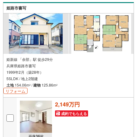
がございますお気軽にお問合せください！
姫路市書写
姫新線 「余部」駅 徒歩29分
兵庫県姫路市書写
1999年2月（築28年）
5SLDK / 地上2階建
土地
154.06m
/
建物
125.86m
2
2
リフォーム
2,149万円
成約でもらえる
画像
36
枚