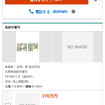
電話する
（通話料無料）
姫路市書写
姫新線 「余部」駅 徒歩43分
兵庫県姫路市書写
1974年11月（築52年）
4DK / 地上階数2階
土地
112.86m
/
建物
81.46m
2
2
270万円