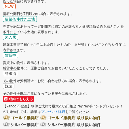
あった場合に表示されます。
NEW
情報公開日が7日以内の場合に表示されます。
建築条件付き土地
売買契約にあたって一定期間内に特定の建設会社と建築請負契約を結ぶことを
条件にしている土地に表示されます。
未入居
建築工事完了日から1年以上経過したものの、まだ誰も住んだことがない住宅に
表示されます。
賃貸中
賃貸中の物件に表示されます。
賃貸中の物件は、原則ご自身でお住まいいただくことができません。
請求済
その物件が資料請求・お問い合わせ済みの場合に表示されます。
既読
その物件を既にご覧になっている場合に表示されます。
成約でもらえる
【Yahoo!不動産】物件ご成約で最大20万円相当PayPayポイントプレゼント！
の対象物件です。詳細は
プレゼント詳細
をご覧ください。
ゴールド推奨店
ゴールド推奨店 取り扱い物件
シルバー推奨店
シルバー推奨店 取り扱い物件