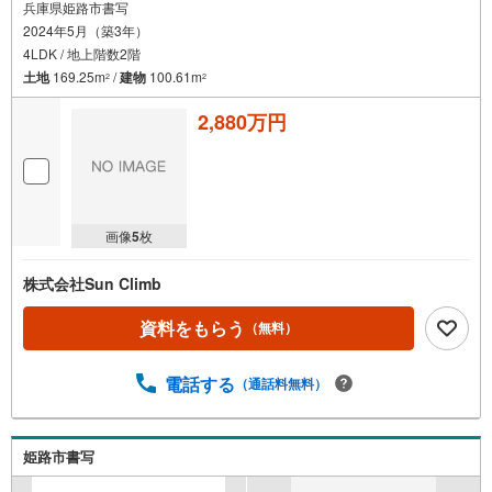
兵庫県姫路市書写
2024年5月（築3年）
4LDK / 地上階数2階
土地
169.25m
/
建物
100.61m
2
2
2,880万円
画像
5
枚
株式会社Sun Climb
資料をもらう
（無料）
電話する
（通話料無料）
姫路市書写