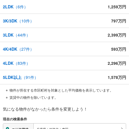
2LDK
（
6
件）
1,259万円
3K/3DK
（
10
件）
797万円
3LDK
（
44
件）
2,399万円
4K/4DK
（
27
件）
593万円
4LDK
（
83
件）
2,296万円
5LDK以上
（
91
件）
1,578万円
物件が所在する市区町村を対象とした平均価格を表示しています。
賃貸中の物件を除いています。
気になる物件がなかったら
条件を変更しよう！
現在の検索条件