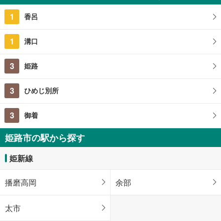
94.38m
2
1
香呂
兵庫県姫路市安富町安志
1
溝口
3
姫路
3
ひめじ別所
3
御着
姫路市の駅から探す
姫新線
播磨高岡
余部
太市