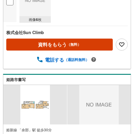
画像
6
枚
株式会社Sun Climb
資料をもらう
（無料）
電話する
（通話料無料）
姫路市書写
姫新線 「余部」駅 徒歩30分