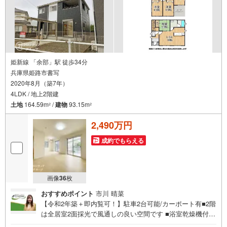
姫新線 「余部」駅 徒歩34分
兵庫県姫路市書写
2020年8月（築7年）
4LDK / 地上2階建
土地
164.59m
/
建物
93.15m
2
2
2,490万円
成約でもらえる
画像
36
枚
おすすめポイント
市川 晴菜
【令和2年築＋即内覧可！】駐車2台可能/カーポート有■2階
は全居室2面採光で風通しの良い空間です ■浴室乾燥機付き
で雨の日のお洗濯も心強い設備です■全居室収納完備でお部