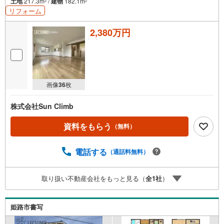
土地
217.3m
/
建物
182.1m
2
2
リフォーム
2,380万円
画像
36
枚
株式会社Sun Climb
資料をもらう
（無料）
電話する
（通話料無料）
取り扱い不動産会社をもっと見る（
全
1
社
）
姫路市書写