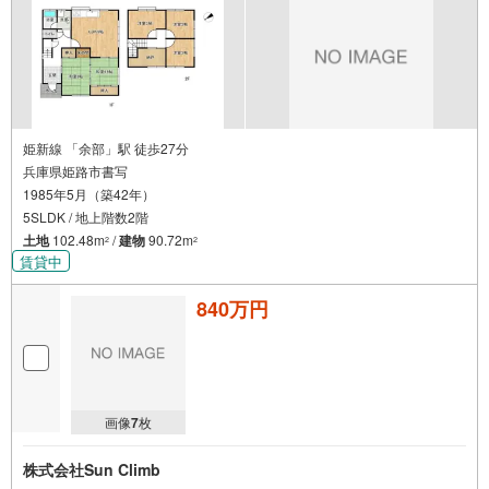
姫新線 「余部」駅 徒歩27分
兵庫県姫路市書写
1985年5月（築42年）
5SLDK / 地上階数2階
土地
102.48m
/
建物
90.72m
2
2
賃貸中
840万円
画像
7
枚
株式会社Sun Climb