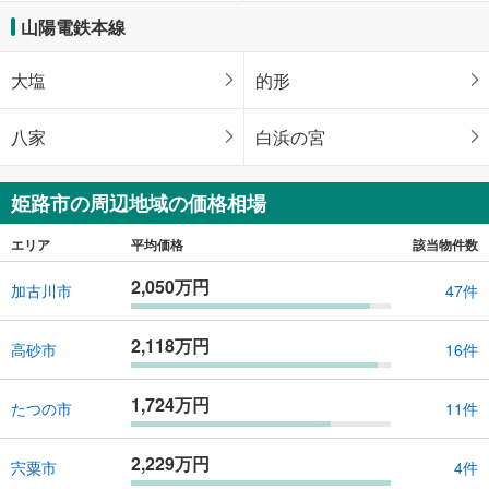
山陽電鉄本線
大塩
的形
八家
白浜の宮
姫路市の周辺地域の価格相場
エリア
平均価格
該当物件数
2,050万円
加古川市
47件
2,118万円
高砂市
16件
1,724万円
たつの市
11件
2,229万円
宍粟市
4件