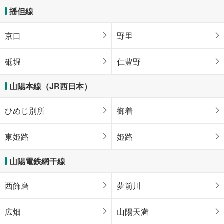
播但線
京口
野里
砥堀
仁豊野
山陽本線（JR西日本）
ひめじ別所
御着
東姫路
姫路
山陽電鉄網干線
西飾磨
夢前川
広畑
山陽天満