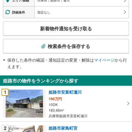
兵庫県｜姫路市｜書写
エリア/路線
指定なし
詳細条件
こ
新着物件通知を受け取る
の
検
索
検索条件を保存する
条
件
保存した条件の確認・通知設定の変更・解除は
マイページ
から行
で
えます。
通
知
姫路市の物件をランキングから探す
を
受
1
姫路市安富町瀬川
け
190万円
取
10DK
る
183.46m
2
・
兵庫県姫路市安富町瀬川
条
2
姫路市家島町宮
件