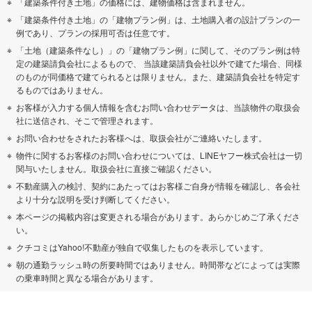
「建築条件付き土地」の価格には、建物価格は含まれません。
「建築条件付き土地」の「建物プラン例」は、土地購入者の設計プランの一
例であり、プランの採用可否は任意です。
「土地（建築条件なし）」の「建物プラン例」に関して、そのプラン例は特
定の建築請負会社によるもので、 当該建築請負会社以外で建てた場合、同様
のものが同価格で建てられるとは限りません。また、建築請負会社を特定す
るものではありません。
お客様が入力する個人情報を含むお問い合わせデータは、当該物件の取扱会
社に送信され、そこで管理されます。
お問い合わせをされたお客様へは、取扱会社がご連絡いたします。
物件に関するお客様のお問い合わせについては、LINEヤフー株式会社は一切
関与いたしません。取扱会社に直接ご確認ください。
不動産購入の検討、契約にあたってはお客様ご自身が情報を確認し、各会社
より十分な説明を受け判断してください。
本ページの掲載内容は変更される場合があります。あらかじめご了承くださ
い。
クチコミはYahoo!不動産が独自で収集したものを表示しています。
朝の通勤ラッシュ時の所要時間ではありません。時間帯などによっては実際
の乗車時間と異なる場合があります。