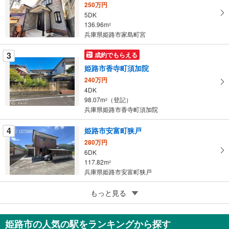
を
250万円
5DK
マ
136.96m
2
イ
兵庫県姫路市家島町宮
ペ
ー
3
成約でもらえる
ジ
姫路市香寺町須加院
に
240万円
保
4DK
存
98.07m
（登記）
2
す
兵庫県姫路市香寺町須加院
る
4
姫路市安富町狭戸
280万円
6DK
117.82m
2
兵庫県姫路市安富町狭戸
5
もっと見る
成約でもらえる
姫路市安富町安志
949万円
姫路市の人気の駅をランキングから探す
4LDK