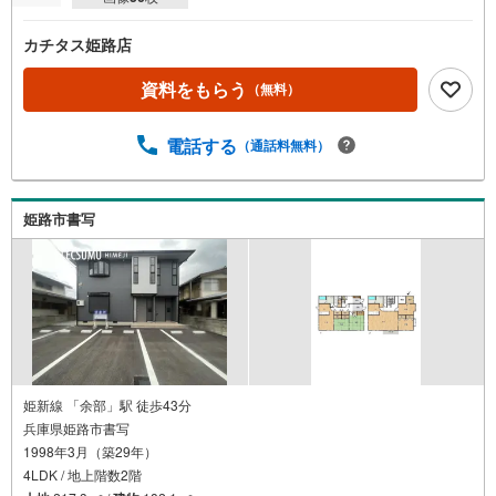
カチタス姫路店
資料をもらう
（無料）
電話する
（通話料無料）
姫路市書写
姫新線 「余部」駅 徒歩43分
兵庫県姫路市書写
1998年3月（築29年）
4LDK / 地上階数2階