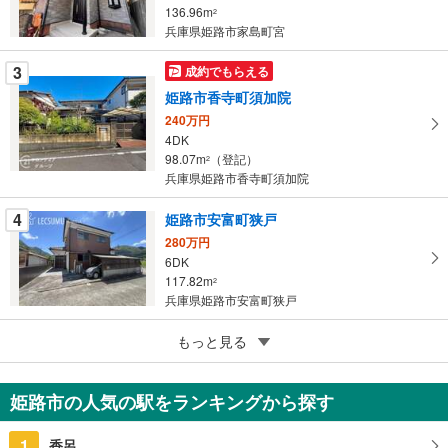
136.96m
2
イ
兵庫県姫路市家島町宮
ペ
ー
3
成約でもらえる
ジ
姫路市香寺町須加院
に
240万円
保
4DK
存
98.07m
（登記）
2
す
兵庫県姫路市香寺町須加院
る
4
姫路市安富町狭戸
280万円
6DK
117.82m
2
兵庫県姫路市安富町狭戸
5
もっと見る
成約でもらえる
姫路市安富町安志
929万円
姫路市の人気の駅をランキングから探す
4LDK
94.38m
2
1
香呂
兵庫県姫路市安富町安志