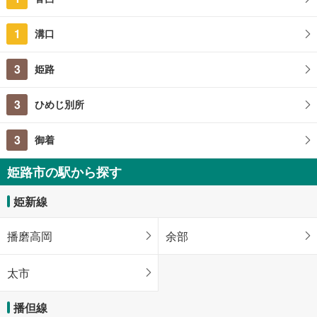
1
溝口
3
姫路
3
ひめじ別所
3
御着
姫路市の駅から探す
姫新線
播磨高岡
余部
太市
播但線