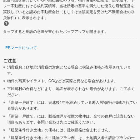
フー不動産における成約実績等、当社所定の基準を満たした優良な店舗運営を
実践していると認めた不動産会社（もしくは当該認定を受けた不動産会社の取
扱物件）に表示されます。
タップすると用語の意味が書かれたポップアップが開きます。
PRマークについて
ご注意
消費税および地方消費税の対象となる場合は税込み価格が表示されていま
す。
物件の写真やイラスト、CGなどは実際と異なる場合があります。
市区町村の合併などにより、地図が表示されない場合があります。ご了承く
ださい。
「新築一戸建て」には、完成後1年を経過している未入居物件が掲載されてい
る場合があります。
「新築一戸建て」には、販売住戸が複数の物件は、全ての住戸に該当しない
項目もあります。各問い合わせ先にご確認ください。
「建築条件付き土地」の価格には、建物価格は含まれません。
「建築条件付き土地」の「建物プラン例」は、土地購入者の設計プランの一