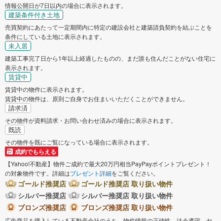
情報公開日が7日以内の場合に表示されます。
建築条件付き土地
売買契約にあたって一定期間内に特定の建設会社と建築請負契約を結ぶことを
条件にしている土地に表示されます。
未入居
建築工事完了日から1年以上経過したものの、まだ誰も住んだことがない住宅に
表示されます。
賃貸中
賃貸中の物件に表示されます。
賃貸中の物件は、原則ご自身でお住まいいただくことができません。
請求済
その物件が資料請求・お問い合わせ済みの場合に表示されます。
既読
その物件を既にご覧になっている場合に表示されます。
成約でもらえる
【Yahoo!不動産】物件ご成約で最大20万円相当PayPayポイントプレゼント！
の対象物件です。詳細は
プレゼント詳細
をご覧ください。
ゴールド推奨店
ゴールド推奨店 取り扱い物件
シルバー推奨店
シルバー推奨店 取り扱い物件
ブロンズ推奨店
ブロンズ推奨店 取り扱い物件
広告商品を購入している不動産会社のうち、物件情報の正確性、法令遵守、ヤ