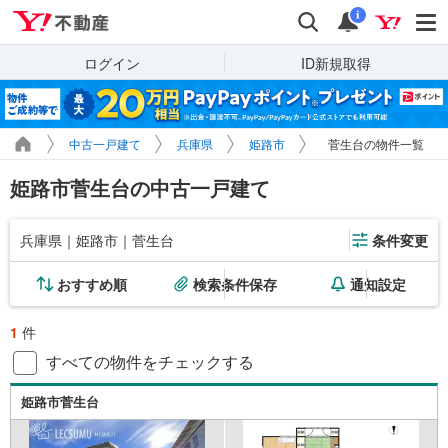
Yahoo!不動産
検索
通知
i
ログイン
ID新規取得
中古一戸建て
兵庫県
姫路市
菅生台の物件一覧
姫路市菅生台の中古一戸建て
兵庫県｜姫路市｜菅生台
条件変更
おすすめ順
検索条件保存
通知設定
1
件
すべての物件をチェックする
姫路市菅生台