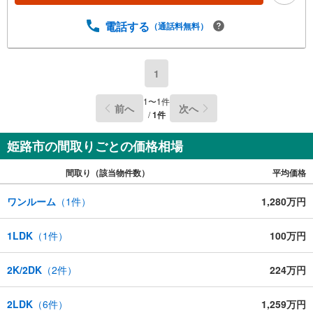
電話する
（通話料無料）
1
1
〜
1
件
前へ
次へ
/
1
件
姫路市の間取りごとの価格相場
間取り（該当物件数）
平均価格
ワンルーム
（
1
件）
1,280万円
1LDK
（
1
件）
100万円
2K/2DK
（
2
件）
224万円
2LDK
（
6
件）
1,259万円