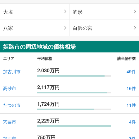
大塩
的形
八家
白浜の宮
姫路市の周辺地域の価格相場
エリア
平均価格
該当物件数
2,030万円
加古川市
49件
2,117万円
高砂市
16件
1,724万円
たつの市
11件
2,229万円
宍粟市
4件
750万円
加西市
3件