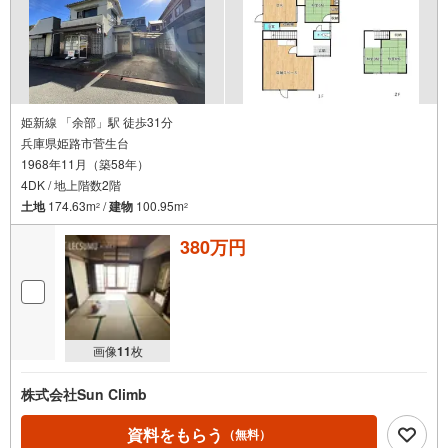
姫新線 「余部」駅 徒歩31分
兵庫県姫路市菅生台
1968年11月（築58年）
4DK / 地上階数2階
土地
174.63m
/
建物
100.95m
2
2
380万円
画像
11
枚
株式会社Sun Climb
資料をもらう
（無料）