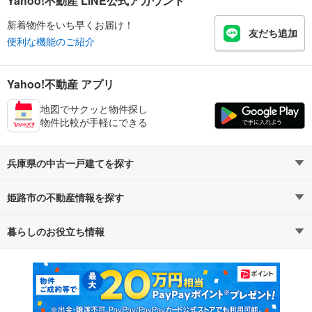
Yahoo!不動産 LINE公式アカウント
新着物件をいち早くお届け！
友だち追加
便利な機能のご紹介
Yahoo!不動産 アプリ
地図でサクッと物件探し
物件比較が手軽にできる
兵庫県の中古一戸建てを探す
姫路市の不動産情報を探す
路線・駅から探す
地域から探す
暮らしのお役立ち情報
不動産・住宅
賃貸住宅
通勤・通学時間から探す
地図から探す
マンションカタログ
教えて！住まいの先生
新築マンション
中古マンション
新築一戸建て
中古一戸建て