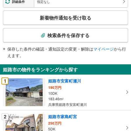
指定なし
詳細条件
こ
新着物件通知を受け取る
の
検
索
検索条件を保存する
条
件
保存した条件の確認・通知設定の変更・解除は
マイページ
から行
で
えます。
通
知
姫路市の物件をランキングから探す
を
受
1
姫路市安富町瀬川
け
190万円
取
10DK
る
183.46m
2
・
兵庫県姫路市安富町瀬川
条
2
姫路市家島町宮
件
を
250万円
5DK
マ