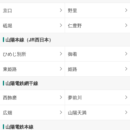
京口
野里
砥堀
仁豊野
山陽本線（JR西日本）
ひめじ別所
御着
東姫路
姫路
山陽電鉄網干線
西飾磨
夢前川
広畑
山陽天満
山陽電鉄本線