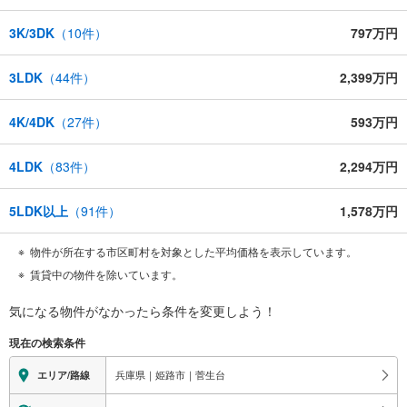
3K/3DK
（
10
件）
797万円
3LDK
（
44
件）
2,399万円
4K/4DK
（
27
件）
593万円
4LDK
（
83
件）
2,294万円
5LDK以上
（
91
件）
1,578万円
物件が所在する市区町村を対象とした平均価格を表示しています。
賃貸中の物件を除いています。
気になる物件がなかったら
条件を変更しよう！
現在の検索条件
兵庫県｜姫路市｜菅生台
エリア/路線