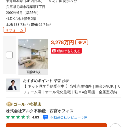
東海道本線（JR西日本） 「立花」駅 徒歩27分
兵庫県尼崎市稲葉荘1丁目
2002年6月（築25年）
4LDK / 地上階数2階
土地
138.73m
/
建物
92.74m
2
2
リフォーム
3,278万円
NEW
成約でもらえる
画像
31
枚
おすすめポイント
柴森 歩夢
【 ネット見学予約受付中 】当社売主物件｜頭金0円OK｜リ
フォーム済｜オール電化住宅｜駐車4台可能｜全居室収納・
屋根裏収納完備｜大島小学校まで徒歩6分【おすすめポイン
ト】■当社売主物件！■最大4台駐車可能なゆとりある駐車
ゴールド推奨店
スペース！■オール電化住宅で火の元安心！■全居室に収納
株式会社アルク不動産 西宮オフィス
を備えた使いやすい4LDK！■季節物の収納にも便利な屋根
4.83
不動産会社レビュー 6件
裏収納付き！■大島小学校まで徒歩6分で通学も安心！■令
和4年11月外壁塗装実施済み！【リフォーム内容（2026年8