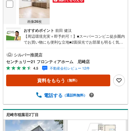
画像
26
枚
おすすめポイント
前田 健汰
【周辺環境充実＋即予約可！】■スーパーコンビニ徒歩圏内
でお買い物にも便利な立地■2面採光でお部屋も明るく気持
ち良く過ごすことができます■大島小学校まで徒歩6分！お
子様の登下校にも安心の距離 特徴・全居室収納あり。それ
シルバー推奨店
ぞれのお部屋にスペースがあるのでプライベートな荷物で
センチュリー21 フロンティアホーム 尼崎店
も身近に置くことが出来ます・毎日の車通勤でも安心、カ
4.5
不動産会社レビュー 12件
ースペース3台付です・和洋室があり小さなお子様やご年配
のご家族も暮らしやすい間取り 立地・大島小学校まで徒歩
資料をもらう
（無料）
約6分・大庄北中学校まで徒歩約16分 弊社が選ばれる理由
1.お金の扱い方のプロ、ファイナンシャルプランナーが資
金計画をサポート！2.買い替えなどにも対応できる売却専
電話する
（通話料無料）
門チームあり！3.たくさんの銀行と繋がりがあるため、最
も低金利になるように審査が可能！4.物件のお引渡し後に
必要になったお家のリフォームも弊社のリフォームプラン
尼崎市稲葉荘2丁目
ナーがご提案！5.定期的にご連絡を繋ぎ、有事の際に迅速
にサポートいたします弊社は専門家同士が連携をとってい
るため、より多くの知見がございます。