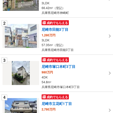
る
3LDK
・
66.42m
（登記）
2
条
兵庫県尼崎市神崎町
件
を
2
成約でもらえる
マ
尼崎市田能3丁目
イ
1,280万円
ペ
3LDK
ー
57.35m
（登記）
2
兵庫県尼崎市田能3丁目
ジ
に
3
成約でもらえる
保
尼崎市塚口本町3丁目
存
す
980万円
4DK
る
54.8m
2
兵庫県尼崎市塚口本町3丁目
4
成約でもらえる
尼崎市立花町1丁目
2,780万円