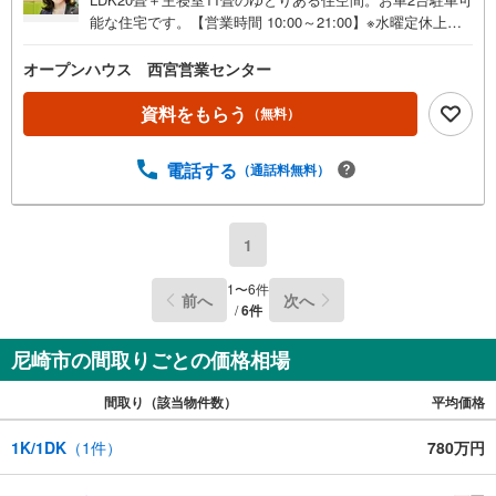
能な住宅です。【営業時間 10:00～21:00】※水曜定休上記
時間はお電話が繋がりやすくなっております。ぜひお気軽
にご連絡ください！現地を見学される場合は「室内・現地
オープンハウス 西宮営業センター
を見学する（無料）」ボタンよりご希望の日時をご記入い
ただけますとスムーズにご案内が可能です。◎現地のご案
資料をもらう
（無料）
内について・平日や夜遅い時間帯もご案内が可能 ※定休日
を除く・経験豊富なスタッフが物件詳細を丁寧にご説明い
電話する
（通話料無料）
たします。・車でご自宅や最寄り駅等、ご指定の場所まで
送迎します。・チャイルドシートのご用意ございます。◎
個別FP相談会 無料物件のご紹介だけでなく住宅ローン・
資金のご相談、まずは家探しについて話を聞きたいという
1
方も大歓迎です！年間8000棟以上の限定物件を発表してい
るオープンハウスだから出会える物件が多数ございます。
1
〜
6
件
前へ
次へ
ぜひお気軽にご連絡・ご相談ください！※限定物件:当社の
/
6
件
み、もしくは当社を含めた数社でのみご紹介可能なオープ
ンハウス・ディベロップメントの物件
尼崎市の間取りごとの価格相場
間取り（該当物件数）
平均価格
1K/1DK
（
1
件）
780万円