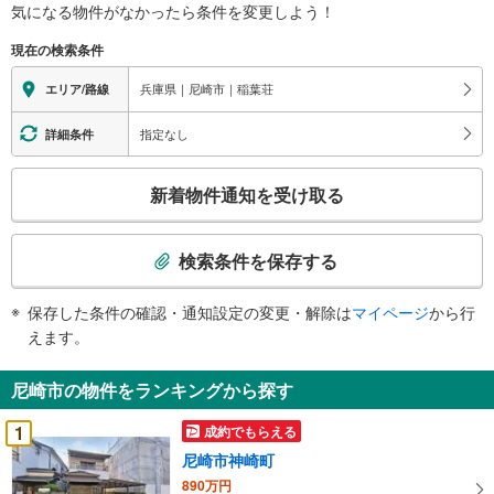
気になる物件がなかったら
条件を変更しよう！
現在の検索条件
兵庫県｜尼崎市｜稲葉荘
エリア/路線
指定なし
詳細条件
こ
新着物件通知を受け取る
の
検
索
検索条件を保存する
条
件
保存した条件の確認・通知設定の変更・解除は
マイページ
から行
で
えます。
通
知
尼崎市の物件をランキングから探す
を
受
1
成約でもらえる
け
尼崎市神崎町
取
890万円