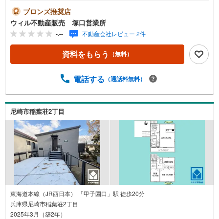
ーター搭載！◇モニター付きインターフォンでセキュリテ
ブロンズ推奨店
ィ安心！◇車2台分の駐車スペースあり！（車種による）◇
ウィル不動産販売 塚口営業所
庭付き一戸建て！◇完成済みにつき見学可能です！◇『大
-.--
不動産会社レビュー 2件
島小学校』から徒歩7分！◇『グルメシティ西大島店』から
徒歩11分！◇『武庫川』から徒歩2分！■弊社の特徴につい
資料をもらう
（無料）
て東証上場「ウィル不動産販売」阪神間・北摂・名古屋・
東京に店舗展開しております。当社オリジナルの物件管理
システム「ウィリングナビ」で取引事例・売出物件など一
電話する
（通話料無料）
挙に比較、ご説明いたします。お買い換え・リフォーム・
ローン相談等お住まいに関わることは何でもご相談くださ
い。弊社独自のお得な「平日会員制度」あります。現地待
尼崎市稲葉荘2丁目
ち合わせや物件最寄り駅までの送迎も可能です。まずはお
気軽にお電話を！【定休日】なし・年末年始・他【営業時
間】10:00～19:00駐車場・キッズスペースもございます。
東海道本線（JR西日本） 「甲子園口」駅 徒歩20分
兵庫県尼崎市稲葉荘2丁目
2025年3月（築2年）