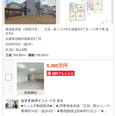
東海道本線（JR西日本） 「立花」駅 バス10分 稲葉荘2丁目 バス停下車 徒
歩3分
兵庫県尼崎市稲葉荘2丁目
2025年3月（築2年）
3LDK / 地上2階
土地
199.96m
/
建物
106.92m
2
2
5,380万円
成約でもらえる
画像
36
枚
おすすめポイント
小寺 真生
■ウィル不動産販売■！★JR東海道本線『立花』駅からバス
乗車約10分・徒歩3分！★敷地面積は約60坪の広さ！★各
居室6帖以上！★2階LDKは広々約20帖！★IHクッキングヒ