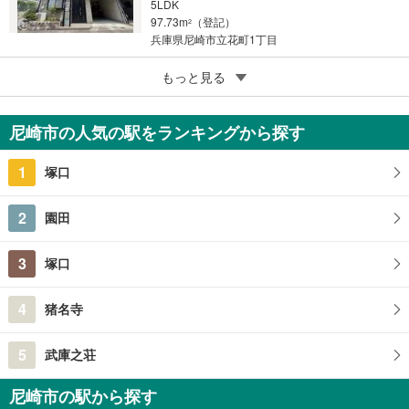
5LDK
97.73m
（登記）
2
兵庫県尼崎市立花町1丁目
4
もっと見る
成約でもらえる
尼崎市東園田町3丁目
1,050万円
尼崎市の人気の駅をランキングから探す
3SLDK
37.19m
2
1
塚口
兵庫県尼崎市東園田町3丁目
2
園田
3
塚口
4
猪名寺
5
武庫之荘
尼崎市の駅から探す