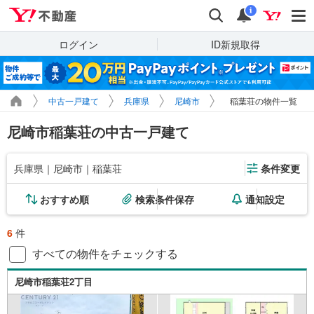
Yahoo!不動産
検索
通知
i
ログイン
ID新規取得
中古一戸建て
兵庫県
尼崎市
稲葉荘の物件一覧
尼崎市稲葉荘の中古一戸建て
兵庫県｜尼崎市｜稲葉荘
条件変更
おすすめ順
検索条件保存
通知設定
6
件
すべての物件をチェックする
尼崎市稲葉荘2丁目