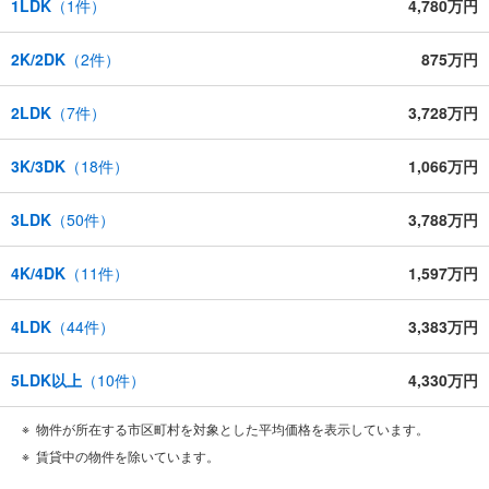
1LDK
（
1
件）
4,780万円
2K/2DK
（
2
件）
875万円
2LDK
（
7
件）
3,728万円
3K/3DK
（
18
件）
1,066万円
3LDK
（
50
件）
3,788万円
4K/4DK
（
11
件）
1,597万円
4LDK
（
44
件）
3,383万円
5LDK以上
（
10
件）
4,330万円
物件が所在する市区町村を対象とした平均価格を表示しています。
賃貸中の物件を除いています。