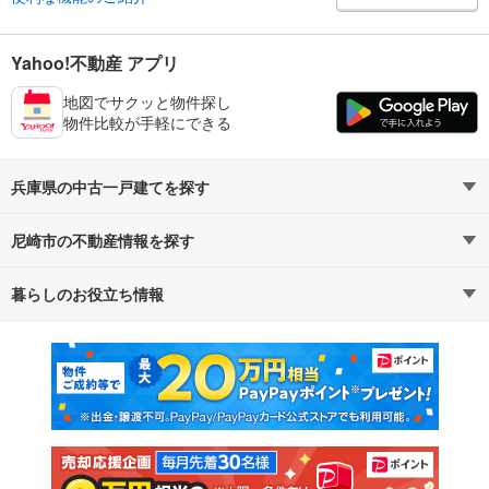
Yahoo!不動産 アプリ
地図でサクッと物件探し
物件比較が手軽にできる
兵庫県の中古一戸建てを探す
尼崎市の不動産情報を探す
路線・駅から探す
地域から探す
暮らしのお役立ち情報
不動産・住宅
賃貸住宅
通勤・通学時間から探す
地図から探す
マンションカタログ
教えて！住まいの先生
新築マンション
中古マンション
新築一戸建て
中古一戸建て
注文住宅
土地