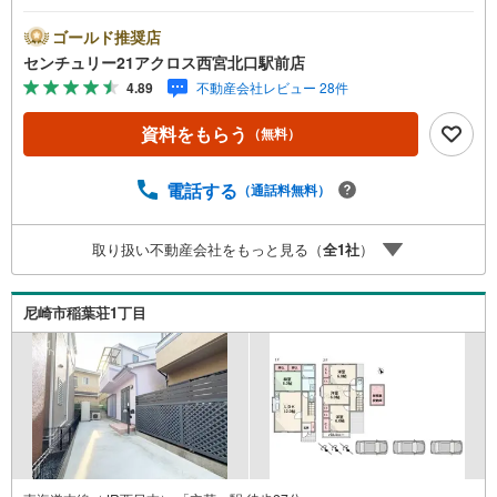
がります。20帖以上もあるリビングダイニングで、大勢の
お客様にも余裕を持って応対できます。コチラの物件は、
ゴールド推奨店
新築の戸建て物件で設備も充実しています。素敵な一戸建
センチュリー21アクロス西宮北口駅前店
ては、暮らしをより豊かにしてくれるでしょう。尼崎市の
4.89
不動産会社レビュー 28件
東海道本線立花付近に強い当社でなら、きっと素敵な一戸
建てが見つかります。
資料をもらう
（無料）
電話する
（通話料無料）
取り扱い不動産会社をもっと見る（
全
1
社
）
尼崎市稲葉荘1丁目