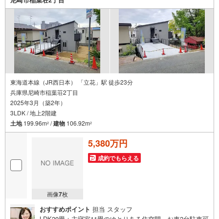
東海道本線（JR西日本） 「立花」駅 徒歩23分
兵庫県尼崎市稲葉荘2丁目
2025年3月（築2年）
3LDK / 地上2階建
土地
199.96m
/
建物
106.92m
2
2
5,380万円
成約でもらえる
画像
7
枚
おすすめポイント
担当 スタッフ
LDK20畳＋主寝室11畳のゆとりある住空間。お車2台駐車可