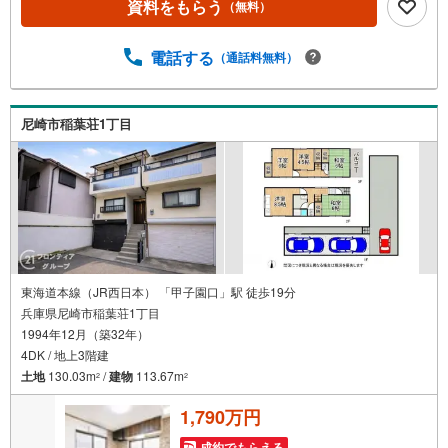
資料をもらう
（無料）
月完成）】＜水回り新規交換＞システムキッチン/ユニット
バス/洗面化粧台/トイレ＜内装＞全室クロス張替え/床材張
替え/畳表替え【 アルク不動産について 】阪急「武庫之荘
電話する
（通話料無料）
駅」徒歩2分！掲載中の物件に限らず、阪神間エリアを中心
に幅広い物件をご紹介可能です。キッズスペースやおむつ
替えスペースも完備しており、お子さま連れでも安心して
尼崎市稲葉荘1丁目
ご来店いただけます。住宅ローンに強く、事前審査のサポ
ートや金融機関のご提案、お客様一人ひとりに合わせた無
理のない資金計画のご提案までトータルでサポートいたし
ます。
東海道本線（JR西日本） 「甲子園口」駅 徒歩19分
兵庫県尼崎市稲葉荘1丁目
1994年12月（築32年）
4DK / 地上3階建
土地
130.03m
/
建物
113.67m
2
2
1,790万円
成約でもらえる