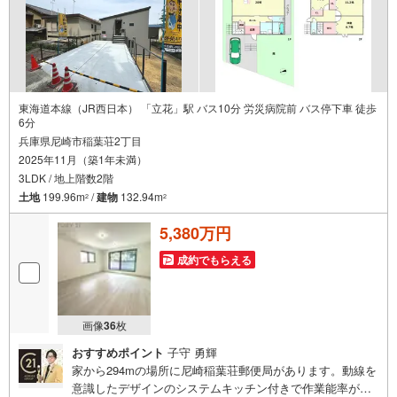
東海道本線（JR西日本） 「立花」駅 バス10分 労災病院前 バス停下車 徒歩
6分
兵庫県尼崎市稲葉荘2丁目
2025年11月（築1年未満）
3LDK / 地上階数2階
土地
199.96m
/
建物
132.94m
2
2
5,380万円
成約でもらえる
画像
36
枚
おすすめポイント
子守 勇輝
家から294mの場所に尼崎稲葉荘郵便局があります。動線を
意識したデザインのシステムキッチン付きで作業能率が上