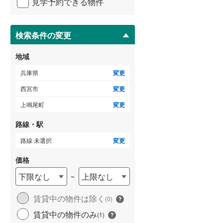
能登町
(
4
)
見学予約できる物件
ペ
ー
広田町
(
2
)
ジ
に
検索条件の変更
美作町
(
2
)
保
存
地域
安井町
(
1
)
す
る
兵庫県
変更
山口町船坂
(
3
)
西宮市
変更
名塩南台
(
3
)
上鳴尾町
変更
花の峯
(
1
)
路線・駅
名塩ガーデン
(
2
)
路線 未選択
変更
名塩さくら台
(
9
)
価格
下限なし
上限なし
~
賃貸中の物件は除く
(
0
)
賃貸中の物件のみ
(
1
)