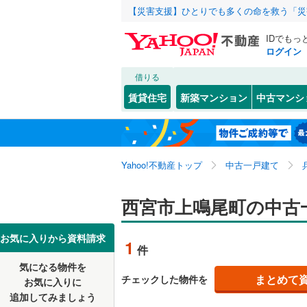
【災害支援】ひとりでも多くの命を救う「災
IDでもっ
ログイン
借りる
北海道
JR
北海道
東海道本線
こだわり条件
リフォーム、
賃貸住宅
新築マンション
中古マンシ
加古川線
(
リノベー
神戸市
東灘区
相生町
(
(
6
1
東北
青森
（
0
）
赤穂線
(
0
)
長田区
一ケ谷町
(
2
関東
東京
山陽新幹
Yahoo!不動産トップ
中古一戸建て
設備
北区
上ケ原五
(
46
)
上ケ原山
床暖房
（
信越・北陸
新潟
地下鉄
西宮市上鳴尾町の中古
神戸市営
兵庫県のそのほ
姫路市
(
3
上田東町
駐車場2
かの地域
西宮市
(
2
東海
愛知
私鉄・その他
阪急神戸
お気に入りから資料請求
1
件
笠屋町
ＴＶモニ
(
1
伊丹市
(
1
阪急甲陽
気になる物件を
（
0
）
近畿
大阪
神園町
(
3
まとめて
チェックした物件を
お気に入りに
加古川市
阪神武庫
追加してみましょう
間取り、居室
瓦林町
(
1