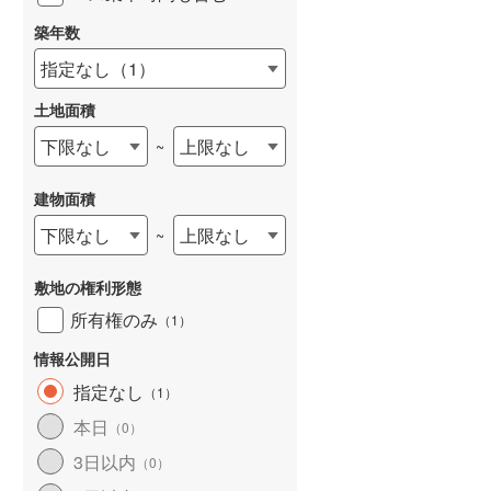
築年数
指定なし
（
1
）
土地面積
下限なし
上限なし
~
建物面積
下限なし
上限なし
~
敷地の権利形態
所有権のみ
（
1
）
情報公開日
指定なし
（
1
）
本日
（
0
）
3日以内
（
0
）