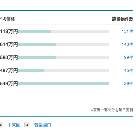
ッキあり
（
0
）
平均価格
該当物件数
施工・品質・工法関連
,118万円
151件
震、制震構造
住宅性能評価付き
（
0
）
,614万円
140件
応
,580万円
99件
ン内見(相談)可
（
0
）
IT重説可
（
0
）
,497万円
45件
,549万円
29件
ン対応とは？
※直近一週間分を毎日更新
甲東園
苦楽園口