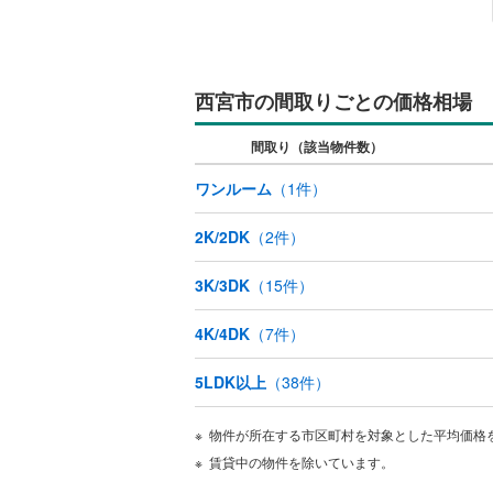
仁川町
(
1
東町
(
1
)
キッチン
二見町
(
2
独立型キ
西宮市の間取りごとの価格相場
門前町
(
2
販売、価格、
間取り（該当物件数）
山口町上
ワンルーム
（
1
件）
即入居可
六軒町
(
2
2K/2DK
（
2
件）
浴室
北六甲台
3K/3DK
（
15
件）
浴室乾燥
東山台
(
4
4K/4DK
（
7
件）
名塩平成
収納
名塩
(
5
)
5LDK以上
（
38
件）
ウォーク
（
0
）
物件が所在する市区町村を対象とした平均価格
賃貸中の物件を除いています。
バルコニー、