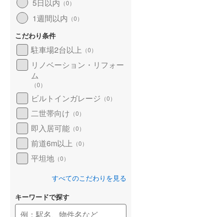
5日以内
（
0
）
1週間以内
（
0
）
こだわり条件
駐車場2台以上
（
0
）
リノベーション・リフォー
ム
（
0
）
ビルトインガレージ
（
0
）
二世帯向け
（
0
）
即入居可能
（
0
）
前道6m以上
（
0
）
平坦地
（
0
）
すべてのこだわりを見る
キーワードで探す