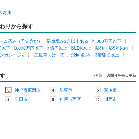
久寿川
わりから探す
ーム済み（予定含む）
駐車場が2台以上ある
1,000万円以下
万円以下
3,000万円以下
1億円以上
5LDK以上
築浅・築5年以内
ンガレージあり
二世帯向け
海まで2km以内
3階建て以上
す
※直近一週間分を毎日更新
神戸市東灘区
尼崎市
宝塚市
3
4
5
三田市
神戸市西区
川西市
8
9
10