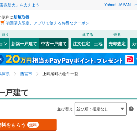
Yahoo! JAPAN
害救助犬」を支えよう
と便利に
新規取得
初回購入限定、アプリで使えるお得なクーポン
検索条件を保存しました
買う
建てる
売る
（JR西日本）
(
0
)
福知山線
(
0
)
リノベーション
ョン
新築一戸建て
中古一戸建て
注文住宅
土地
売却査定
カ
この検索条件の新着物件通知は、
マイページ
から設定できます。
0
)
播但線
(
0
)
ション・リフォーム
築古・築30年以上
（
0
）
9
)
)
灘区
上鳴尾町
(
48
)
(
1
)
岩手
宮城
秋田
山形
山陰本線
(
0
)
9
(
3
)
)
須磨区
今津曙町
(
48
(
1
)
)
兵庫県、西宮市、上鳴尾町
神奈川
埼玉
千葉
茨城
線
(
0
)
兵庫県
西宮市
上鳴尾町の物件一覧
番町
(
1
)
中央区
上ケ原七番町
(
7
)
(
2
)
田町
0
）
(
2
)
上ケ原四番町
オール電化
（
(
0
3
）
)
長野
富山
石川
福井
一戸建て
地下鉄西神・山手線
(
0
)
神戸市営地下鉄海岸線
(
0
)
21
)
尼崎市
(
161
)
検索条件を保存する
台以上
(
2
)
（
0
）
大谷町
ビルトインガレージ
(
1
)
（
0
）
閉じる
閉じる
お気に入りリストを見る
お気に入りリストを見る
閉じる
閉じる
15
)
洲本市
(
4
)
岐阜
静岡
三重
本線
(
0
)
阪急今津線
(
0
)
並び替え
タ付インターホン
)
上大市
防犯カメラ
(
3
)
（
0
）
マイページ
02
)
相生市
(
9
)
線
(
0
)
阪急宝塚本線
(
0
)
兵庫
京都
滋賀
奈良
)
柏堂町
(
2
)
資料をもらう
無料
(
51
)
赤穂市
(
13
)
川線
(
0
)
阪神なんば線
(
0
)
全体
)
北名次町
(
1
)