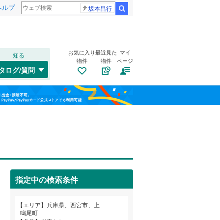
ヘルプ
坂本昌行
検索
お気に入り
最近見た
マイ
知る
物件
物件
ページ
山陽本線（JR西日本）
(
0
)
タログ/質問
姫新線
(
0
)
兵庫区
愛宕山
(
(
10
1
)
)
福島
東西線
(
0
)
垂水区
上ケ原九番町
(
103
)
(
1
)
栃木
群馬
山梨
西区
上ケ原十番町
(
89
)
(
1
)
上田中町
トイレ２か所
(
1
)
（
0
）
明石市
(
97
)
神楽町
太陽光発電システム
(
1
)
（
0
）
芦屋市
(
30
)
阪急伊丹線
(
0
)
指定中の検索条件
上甲東園
(
4
)
豊岡市
(
6
)
阪神本線
(
1
)
和歌山
柏堂西町
(
3
)
エリア
兵庫県、西宮市、上
西脇市
(
12
)
能勢電鉄妙見線
(
0
)
鳴尾町
苦楽園三番町
(
4
)