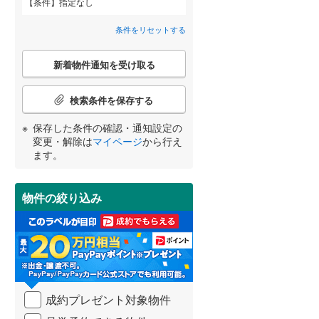
条件
指定なし
高砂市
(
16
)
神戸電鉄粟生線
(
0
)
剣谷町
(
1
)
間取り変更可能
（
0
）
条件をリセットする
三田市
山陽電鉄網干線
(
8
)
(
0
)
甲子園五番町
(
1
)
3階建て以上
（
1
）
こ
神戸新交通ポートアイランド線
(
0
)
養父市
(
0
)
新着物件通知を受け取る
の
甲子園六石町
(
3
)
宮崎
鹿児島
沖縄
検
北条鉄道
(
0
)
朝来市
(
6
)
索
検索条件を保存する
甲陽園山王町
(
2
)
条
加東市
(
10
)
件
保存した条件の確認・通知設定の
甲陽園本庄町
(
3
)
で
小学校まで1km以内
（
0
）
変更・解除は
マイページ
から行え
多可郡多可町
(
6
)
通
する
る
条件をリセットする
条件をリセットする
条件をリセットする
条件をリセットする
条件をリセットする
条件をリセットする
ます。
小曽根町
(
3
)
知
神崎郡市川町
(
1
)
を
五月ケ丘
(
4
)
受
揖保郡太子町
(
11
)
物件の絞り込み
南道路
（
0
）
け
城山
(
1
)
取
美方郡香美町
(
0
)
る
田代町
(
1
)
・
条
津門宝津町
(
1
)
件
を
仁川百合野町
(
1
)
成約プレゼント対象物件
マ
イ