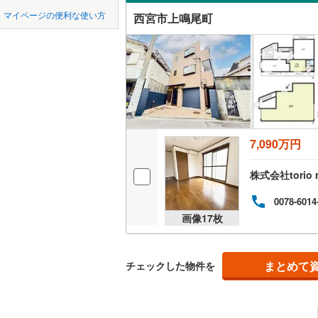
中国
鳥取
宝塚市
(
1
神戸電鉄
マイページの便利な使い方
西宮市上鳴尾町
苦楽園二
吹き抜け
川西市
神戸電鉄
(
1
四国
徳島
甲子園網
二世帯向
神戸高速
加西市
(
3
甲子園七
サービス
九州・沖縄
福岡
神戸市営
丹波市
(
3
甲子園口
立地
智頭急行
(
淡路市
(
3
甲陽園西
最寄りの
たつの市
7,090万円
0
0
0
0
0
0
該当物件
該当物件
該当物件
該当物件
該当物件
該当物件
件
件
件
件
件
件
甲陽園目
加古郡稲
株式会社torio
配置、向き、
小松南町
神崎郡福
0078-6014
前道6m
獅子ケ口
画像
17
枚
赤穂郡上
平坦地
（
新甲陽町
美方郡新
段上町
(
1
まとめて
チェックした物件を
LD
天道町
(
1
リビング
（
0
）