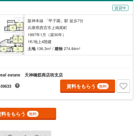
島根
岡山
広島
山口
43
)
三木市
(
7
)
有馬線
(
0
)
神戸電鉄三田線
(
0
)
賃貸中
番町
(
9
)
苦楽園四番町
(
7
)
（
0
）
バリアフリー住宅
（
0
）
公園都市線
11
)
(
0
)
小野市
山陽電鉄本線
(
1
)
(
0
)
香川
愛媛
高知
阪神本線 「甲子園」駅 徒歩7分
引町
(
2
)
甲子園九番町
(
3
)
け
（
0
）
平屋・1階建て
（
0
）
保存した条件を見る
線（東西線）
(
0
)
神戸高速線（南北線）
(
0
)
)
丹波篠山市
(
13
)
兵庫県西宮市上鳴尾町
番町
(
1
)
甲子園洲鳥町
(
3
)
ルーム（納戸）
（
0
）
佐賀
長崎
熊本
大分
1997年1月（築30年）
地下鉄北神線
(
0
)
神戸新交通六甲アイランド線
(
0
)
2
)
南あわじ市
(
4
)
1K/地上4階建
(
2
)
甲子園町
(
2
)
0
)
京都丹後鉄道宮豊線
(
0
)
土地
136.3m
/
建物
274.84m
)
宍粟市
(
5
)
2
2
山町
(
4
)
甲陽園東山町
(
2
)
駅が始発駅
（
0
）
海まで2km以内
（
0
）
(
11
)
川辺郡猪名川町
(
40
)
この条件で検索する
この条件で検索する
この条件で検索する
この条件で検索する
この条件で検索する
この条件で検索する
市区町村以下を選択
市区町村を選択す
駅を選択する
神山町
(
5
)
甑岩町
(
2
)
美町
(
1
)
加古郡播磨町
(
2
)
 real estate 天神橋筋商店街支店
建ち方、日当たり
(
6
)
小松町
(
1
)
崎町
(
2
)
神崎郡神河町
(
0
)
資料をもらう
-59633
無料
以上
（
0
）
角地
（
0
）
町
(
2
)
下大市東町
(
2
)
郡町
(
0
)
佐用郡佐用町
(
2
)
0
）
(
2
)
高座町
(
1
)
温泉町
(
0
)
)
堤町
(
1
)
資料をもらう
無料
)
鳴尾町
(
1
)
ダイニング15畳以上