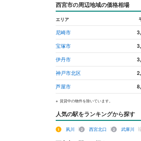
西宮市の周辺地域の価格相場
ウッドデ
エリア
構造・規模・
尼崎市
3
耐震、免
（
0
）
宝塚市
3
オンライン対
伊丹市
3
オンライ
神戸市北区
2
芦屋市
8
オンライ
賃貸中の物件を除いています。
人気の駅をランキングから探す
夙川
西宮北口
武庫川