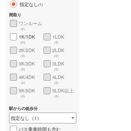
指定なし
(
1
)
間取り
ワンルーム
（
0
）
長期優良住宅
（
0
）
1K/1DK
1LDK
（
1
）
（
0
）
2K/2DK
2LDK
（
0
）
（
0
）
3K/3DK
3LDK
（
0
）
（
0
）
4K/4DK
4LDK
詳しく見る
（
0
）
（
0
）
5K/5DK
5LDK以上
（
0
）
（
0
）
駅からの徒歩分
指定なし
（
1
）
バス乗車時間も含む