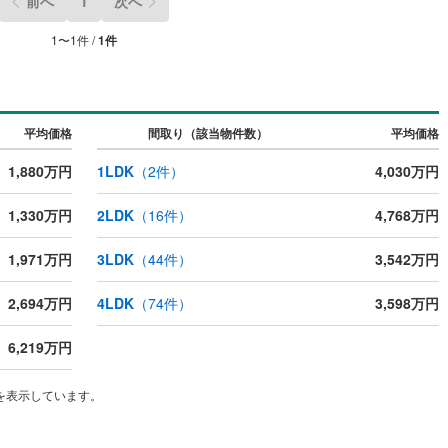
)
西平町
(
1
)
前へ
1
次へ
樋ノ口町
(
3
)
1
〜
1
件 /
1
件
)
分銅町
(
2
)
ッチン
（
0
）
対面キッチン
（
0
）
)
薬師町
(
1
)
契約、入居関連など
平均価格
間取り（該当物件数）
平均価格
山口
(
3
)
山口町下山口
(
4
)
1,880万円
1LDK
（
2
件）
4,030万円
能
（
0
）
)
若草町
(
1
)
1,330万円
2LDK
（
16
件）
4,768万円
(
19
)
生瀬高台
(
1
)
1,971万円
3LDK
（
44
件）
3,542万円
機あり
（
0
）
)
宝生ケ丘
(
3
)
2,694万円
4LDK
（
74
件）
3,598万円
台
(
5
)
国見台
(
1
)
名塩赤坂
(
2
)
6,219万円
インクローゼット
床下収納
（
0
）
を表示しています。
庭