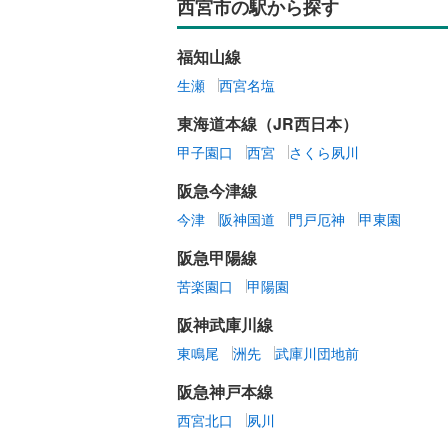
西宮市の駅から探す
福知山線
生瀬
西宮名塩
東海道本線（JR西日本）
甲子園口
西宮
さくら夙川
阪急今津線
今津
阪神国道
門戸厄神
甲東園
阪急甲陽線
苦楽園口
甲陽園
阪神武庫川線
東鳴尾
洲先
武庫川団地前
阪急神戸本線
西宮北口
夙川