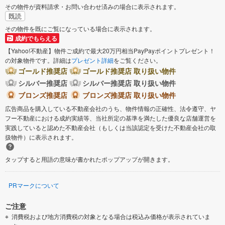
その物件が資料請求・お問い合わせ済みの場合に表示されます。
既読
その物件を既にご覧になっている場合に表示されます。
成約でもらえる
【Yahoo!不動産】物件ご成約で最大20万円相当PayPayポイントプレゼント！
の対象物件です。詳細は
プレゼント詳細
をご覧ください。
ゴールド推奨店
ゴールド推奨店 取り扱い物件
シルバー推奨店
シルバー推奨店 取り扱い物件
ブロンズ推奨店
ブロンズ推奨店 取り扱い物件
広告商品を購入している不動産会社のうち、物件情報の正確性、法令遵守、ヤ
フー不動産における成約実績等、当社所定の基準を満たした優良な店舗運営を
実践していると認めた不動産会社（もしくは当該認定を受けた不動産会社の取
扱物件）に表示されます。
タップすると用語の意味が書かれたポップアップが開きます。
PRマークについて
ご注意
消費税および地方消費税の対象となる場合は税込み価格が表示されていま