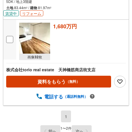
5DK / 地上3階建
土地
83.44m
/
建物
81.97m
2
2
賃貸中
リフォーム
1,680万円
画像
32
枚
株式会社torio real estate 天神橋筋商店街支店
資料をもらう
（無料）
電話する
（通話料無料）
1
1
〜
2
件
前へ
次へ