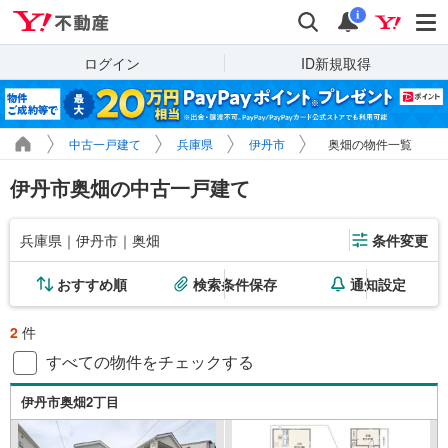
Yahoo!不動産
検索
通知
i
ログイン
ID新規取得
中古一戸建て
兵庫県
伊丹市
奥畑の物件一覧
伊丹市奥畑の中古一戸建て
兵庫県｜伊丹市｜奥畑
条件変更
おすすめ順
検索条件保存
通知設定
2
件
すべての物件をチェックする
伊丹市奥畑2丁目