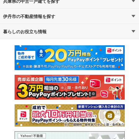
兵庫県の中古一戸建てを探す
伊丹市の不動産情報を探す
路線・駅から探す
地域から探す
暮らしのお役立ち情報
不動産・住宅
賃貸住宅
通勤・通学時間から探す
地図から探す
マンションカタログ
教えて！住まいの先生
新築マンション
中古マンション
新築一戸建て
中古一戸建て
注文住宅
土地
売却査定