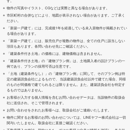
す。
物件の写真やイラスト、CGなどは実際と異なる場合があります。
市区町村の合併などにより、地図が表示されない場合があります。ご了承く
ださい。
「新築一戸建て」には、完成後1年を経過している未入居物件が掲載されてい
る場合があります。
「新築一戸建て」には、販売住戸が複数の物件は、全ての住戸に該当しない
項目もあります。各問い合わせ先にご確認ください。
「建築条件付き土地」の価格には、建物価格は含まれません。
「建築条件付き土地」の「建物プラン例」は、土地購入者の設計プランの一
例であり、プランの採用可否は任意です。
「土地（建築条件なし）」の「建物プラン例」に関して、そのプラン例は特
定の建築請負会社によるもので、 当該建築請負会社以外で建てた場合、同様
のものが同価格で建てられるとは限りません。また、建築請負会社を特定す
るものではありません。
お客様が入力する個人情報を含むお問い合わせデータは、当該物件の取扱会
社に送信され、そこで管理されます。
お問い合わせをされたお客様へは、取扱会社がご連絡いたします。
物件に関するお客様のお問い合わせについては、LINEヤフー株式会社は一切
関与いたしません。取扱会社に直接ご確認ください。
不動産購入の検討、契約にあたってはお客様ご自身が情報を確認し、各会社