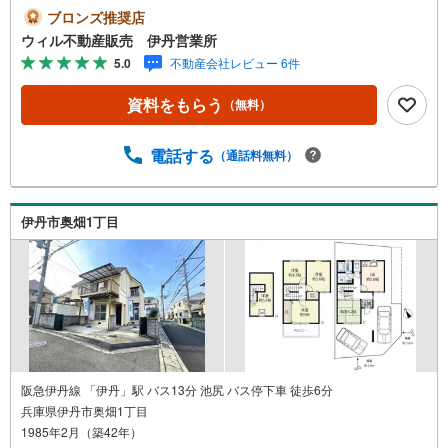
テム「Willing Navi」で市場にある全ての物件から唯一無二
ブロンズ推奨店
のお住まい探しのお手伝いをいたします！お気軽にご連絡
ウィル不動産販売 伊丹営業所
下さい！現地を見学される場合は「室内・現地を見学する
5.0
不動産会社レビュー 6件
（無料）」ボタンよりご希望の日時をご記入いただくとス
ムーズにご案内が可能です。【個人事業主の方や会社経営
資料をもらう
（無料）
者の方など住宅ローンにお困りの方】弊社には専属のファ
イナンシャルプランナーがいるためご安心ください！住宅
ローンが難しい方もしっかりサポートいたします！ zoom
電話する
（通話料無料）
等、オンラインでのご相談も可能です！お買い換え・リフ
ォーム・ローン相談等お住まいに関わることは何でもご相
談ください。夜7時まで営業しております。現地待ち合わせ
伊丹市奥畑1丁目
可。駐車2台可！庭付き！約45坪の敷地面積！南・東の2面
バルコニー！・庭は前面道路から見えにくい場所ですの
で、趣味のスポーツや、お子様の遊び場、ドッグランなど
いろんな用途におすすめです。
阪急伊丹線 「伊丹」駅 バス13分 池尻 バス停下車 徒歩6分
兵庫県伊丹市奥畑1丁目
1985年2月（築42年）