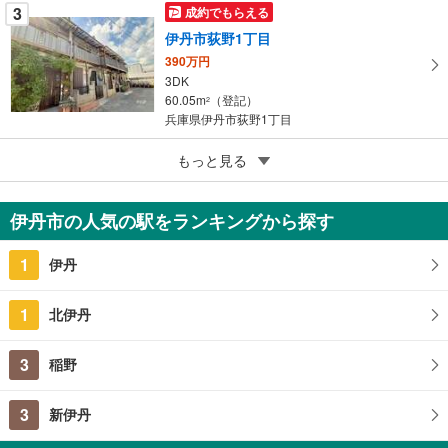
3
成約でもらえる
伊丹市荻野1丁目
390万円
3DK
60.05m
（登記）
2
兵庫県伊丹市荻野1丁目
5
もっと見る
成約でもらえる
伊丹市柏木町2丁目
5,980万円
伊丹市の人気の駅をランキングから探す
4LDK
86.26m
2
1
伊丹
兵庫県伊丹市柏木町2丁目
1
北伊丹
3
稲野
3
新伊丹