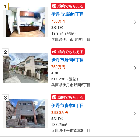
受
1
成約でもらえる
け
伊丹市鴻池1丁目
取
750万円
る
3SLDK
・
48.8m
（登記）
2
条
兵庫県伊丹市鴻池1丁目
件
を
2
成約でもらえる
マ
伊丹市野間8丁目
イ
750万円
ペ
4DK
ー
51.02m
（登記）
2
兵庫県伊丹市野間8丁目
ジ
に
3
成約でもらえる
保
伊丹市森本8丁目
存
す
2,980万円
5SLDK
る
137.25m
2
兵庫県伊丹市森本8丁目