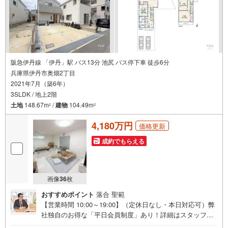
阪急伊丹線 「伊丹」駅 バス13分 池尻 バス停下車 徒歩6分
兵庫県伊丹市奥畑2丁目
2021年7月（築6年）
3SLDK / 地上2階
土地
148.67m
/
建物
104.49m
2
2
4,180万円
価格更新
成約でもらえる
画像
36
枚
おすすめポイント
落合 聖範
【営業時間 10:00～19:00】（定休日なし・本日対応可）弊
社独自のお得な「平日会員制度」あり！詳細はスタッフま
で。阪神間北摂の物件を一挙に比較できるオリジナルシス