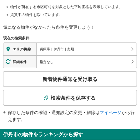
物件が所在する市区町村を対象とした平均価格を表示しています。
賃貸中の物件を除いています。
気になる物件がなかったら
条件を変更しよう！
現在の検索条件
兵庫県｜伊丹市｜奥畑
エリア/路線
指定なし
詳細条件
こ
新着物件通知を受け取る
の
検
索
検索条件を保存する
条
件
保存した条件の確認・通知設定の変更・解除は
マイページ
から行
で
えます。
通
知
伊丹市の物件をランキングから探す
を