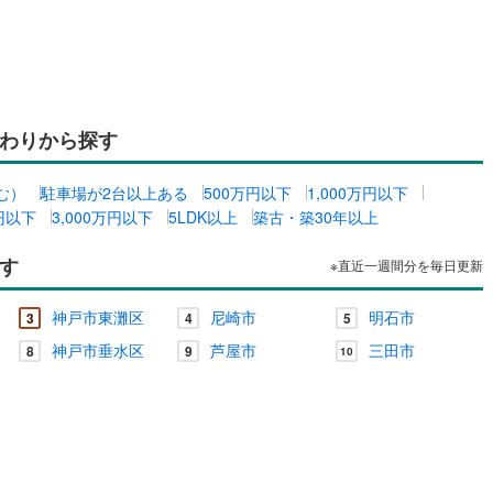
ッチン
（
0
）
対面キッチン
（
0
）
わりから探す
契約、入居関連など
能
（
0
）
む）
駐車場が2台以上ある
500万円以下
1,000万円以下
万円以下
3,000万円以下
5LDK以上
築古・築30年以上
す
※直近一週間分を毎日更新
機あり
（
0
）
神戸市東灘区
尼崎市
明石市
3
4
5
神戸市垂水区
芦屋市
三田市
8
9
10
インクローゼット
床下収納
（
0
）
庭