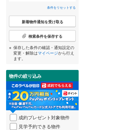
高砂市
(
16
)
神戸電鉄粟生線
(
0
)
条件をリセットする
間取り変更可能
（
0
）
三田市
山陽電鉄網干線
(
8
)
(
0
)
こ
3階建て以上
（
0
）
新着物件通知を受け取る
の
神戸新交通ポートアイランド線
(
0
)
養父市
(
0
)
検
宮崎
鹿児島
沖縄
索
北条鉄道
(
0
)
朝来市
(
6
)
検索条件を保存する
条
件
加東市
(
10
)
保存した条件の確認・通知設定の
で
変更・解除は
マイページ
から行え
通
小学校まで1km以内
（
0
）
多可郡多可町
(
6
)
ます。
する
る
知
条件をリセットする
条件をリセットする
条件をリセットする
条件をリセットする
条件をリセットする
条件をリセットする
を
神崎郡市川町
(
1
)
受
物件の絞り込み
け
揖保郡太子町
(
10
)
南道路
（
0
）
取
る
美方郡香美町
(
0
)
・
条
件
を
成約プレゼント対象物件
マ
イ
見学予約できる物件
ペ