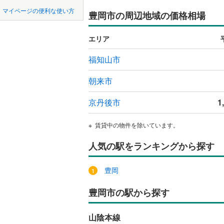
中国
鳥取
宝塚市
(
1
神戸電鉄
マイページの便利な使い方
豊岡市の周辺地域の価格相場
吹き抜け
川西市
神戸電鉄
(
1
四国
徳島
二世帯向
エリア
神戸高速
加西市
(
3
サービス
九州・沖縄
福岡
福知山市
神戸市営
丹波市
(
3
立地
智頭急行
(
朝来市
淡路市
(
2
最寄りの
たつの市
京丹後市
1
0
0
0
0
0
0
該当物件
該当物件
該当物件
該当物件
該当物件
該当物件
件
件
件
件
件
件
加古郡稲
配置、向き、
賃貸中の物件を除いています。
神崎郡福
前道6m
人気の駅をランキングから探す
赤穂郡上
平坦地
（
豊岡
美方郡新
LD
豊岡市の駅から探す
リビング
山陰本線
（
0
）