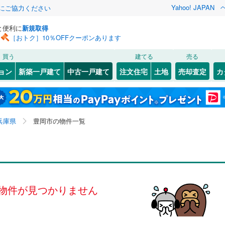
Yahoo! JAPAN
金にご協力ください
と便利に
新規取得
［おトク］10％OFFクーポンあります
検索条件を保存しました
買う
建てる
売る
（JR西日本）
(
0
)
福知山線
(
0
)
リノベーション
ョン
新築一戸建て
中古一戸建て
注文住宅
土地
売却査定
カ
この検索条件の新着物件通知は、
マイページ
から設定できます。
0
)
播但線
(
0
)
ション・リフォーム
築古・築30年以上
（
0
）
6
)
灘区
桜町
(
(
50
1
)
)
岩手
宮城
秋田
山形
山陰本線
(
0
)
8
)
須磨区
日高町浅倉
(
48
)
(
1
)
兵庫県、豊岡市
神奈川
埼玉
千葉
茨城
線
(
0
)
兵庫県
豊岡市の物件一覧
中央区
(
7
)
0
）
オール電化
（
0
）
長野
富山
石川
福井
地下鉄西神・山手線
(
0
)
神戸市営地下鉄海岸線
(
0
)
20
)
尼崎市
(
160
)
検索条件を保存する
台以上
（
0
）
ビルトインガレージ
（
0
）
閉じる
閉じる
お気に入りリストを見る
お気に入りリストを見る
閉じる
閉じる
18
)
洲本市
(
4
)
岐阜
静岡
三重
本線
(
0
)
阪急今津線
(
0
)
タ付インターホン
防犯カメラ
（
0
）
マイページ
物件が見つかりません
05
)
相生市
(
9
)
線
(
0
)
阪急宝塚本線
(
0
)
兵庫
京都
滋賀
奈良
(
48
)
赤穂市
(
12
)
川線
(
0
)
阪神なんば線
(
0
)
全体