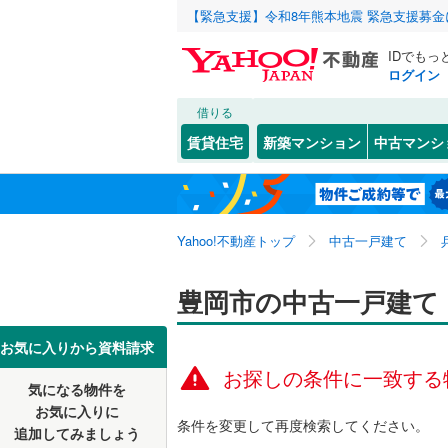
【緊急支援】令和8年熊本地震 緊急支援募
IDでもっ
ログイン
借りる
北海道
JR
北海道
東海道本線
こだわり条件
リフォーム、
賃貸住宅
新築マンション
中古マンシ
加古川線
(
リノベー
神戸市
東灘区
梶原
(
1
(
)
6
東北
青森
（
0
）
赤穂線
(
0
)
長田区
山本
(
1
(
)
2
関東
東京
山陽新幹
Yahoo!不動産トップ
中古一戸建て
設備
北区
(
44
)
床暖房
（
信越・北陸
新潟
地下鉄
豊岡市の中古一戸建て
神戸市営
兵庫県のそのほ
姫路市
(
3
駐車場2
かの地域
西宮市
(
2
東海
愛知
私鉄・その他
阪急神戸
お気に入りから資料請求
ＴＶモニ
お探しの条件に一致する
伊丹市
(
1
阪急甲陽
気になる物件を
（
0
）
近畿
大阪
お気に入りに
加古川市
阪神武庫
条件を変更して再度検索してください。
追加してみましょう
間取り、居室