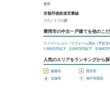
豊岡
キッチン
京都丹後鉄道宮豊線
コウノトリの郷
独立型キ
豊岡市の中古一戸建てを他のこだ
販売、価格、
即入居可
リノベーション・リフォーム済み（予定含
1,500万円以下
2,000万円以下
2,500
浴室
人気のエリアをランキングから探
浴室乾燥
姫路市
西宮市
1
2
収納
宝塚市
神戸市西区
6
7
ウォーク
（
0
）
バルコニー、