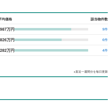
島根
岡山
広島
山口
45
)
三木市
(
7
)
有馬線
(
0
)
神戸電鉄三田線
(
0
)
（
0
）
バリアフリー住宅
（
0
）
公園都市線
08
)
(
0
)
小野市
山陽電鉄本線
(
1
)
(
0
)
香川
愛媛
高知
け
（
0
）
平屋・1階建て
（
0
）
保存した条件を見る
平均価格
該当物件数
線（東西線）
(
0
)
神戸高速線（南北線）
(
0
)
)
丹波篠山市
(
13
)
ルーム（納戸）
（
0
）
佐賀
長崎
熊本
大分
987万円
9件
地下鉄北神線
(
0
)
神戸新交通六甲アイランド線
(
0
)
2
)
南あわじ市
(
4
)
0
)
京都丹後鉄道宮豊線
(
0
)
826万円
)
宍粟市
(
5
)
6件
駅が始発駅
（
0
）
海まで2km以内
（
0
）
(
11
)
川辺郡猪名川町
(
40
)
,282万円
4件
この条件で検索する
この条件で検索する
この条件で検索する
この条件で検索する
この条件で検索する
この条件で検索する
市区町村以下を選択
市区町村を選択す
駅を選択する
美町
(
1
)
加古郡播磨町
(
2
)
建ち方、日当たり
崎町
(
2
)
神崎郡神河町
(
0
)
以上
（
0
）
角地
（
0
）
※直近一週間分を毎日更新
郡町
(
0
)
佐用郡佐用町
(
2
)
0
）
温泉町
(
0
)
ダイニング15畳以上