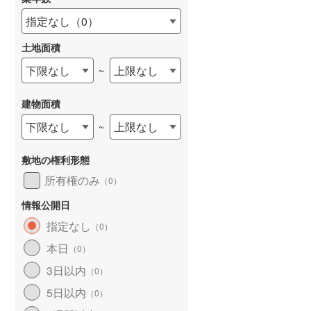
指定なし
（
0
）
土地面積
下限なし
上限なし
~
建物面積
下限なし
上限なし
~
敷地の権利形態
所有権のみ
（
0
）
情報公開日
指定なし
（
0
）
本日
（
0
）
3日以内
（
0
）
5日以内
（
0
）