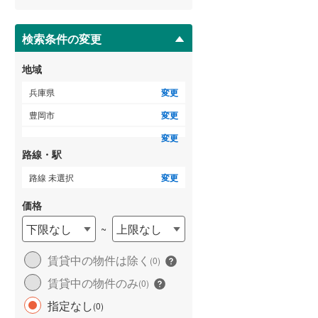
ー
ジ
に
検索条件の変更
保
存
地域
す
る
兵庫県
変更
豊岡市
変更
変更
路線・駅
路線 未選択
変更
価格
下限なし
上限なし
~
賃貸中の物件は除く
(
0
)
賃貸中の物件のみ
(
0
)
指定なし
(
0
)