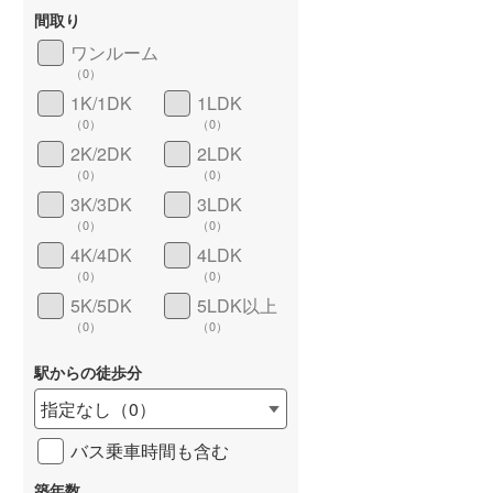
間取り
ワンルーム
（
0
）
1K/1DK
1LDK
長期優良住宅
（
0
）
（
0
）
（
0
）
2K/2DK
2LDK
（
0
）
（
0
）
3K/3DK
3LDK
（
0
）
（
0
）
4K/4DK
4LDK
（
0
）
（
0
）
5K/5DK
5LDK以上
詳しく見る
（
0
）
（
0
）
駅からの徒歩分
指定なし
（
0
）
バス乗車時間も含む
築年数