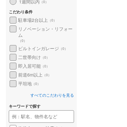
1週間以内
（
0
）
こだわり条件
駐車場2台以上
（
0
）
リノベーション・リフォー
ム
（
0
）
ビルトインガレージ
（
0
）
二世帯向け
（
0
）
即入居可能
（
0
）
前道6m以上
（
0
）
平坦地
（
0
）
すべてのこだわりを見る
キーワードで探す