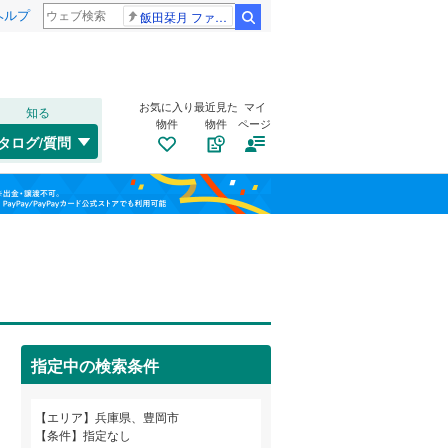
ヘルプ
飯田栞月 ファントム
検索
お気に入り
最近見た
マイ
知る
物件
物件
ページ
山陽本線（JR西日本）
(
0
)
タログ/質問
姫新線
(
0
)
兵庫区
戸牧
(
1
(
)
10
)
福島
東西線
(
0
)
垂水区
日高町岩中
(
103
(
)
1
)
栃木
群馬
山梨
西区
(
89
)
トイレ２か所
（
0
）
明石市
(
97
)
太陽光発電システム
（
0
）
芦屋市
(
30
)
阪急伊丹線
(
0
)
指定中の検索条件
豊岡市
(
6
)
阪神本線
(
0
)
和歌山
エリア
兵庫県、豊岡市
西脇市
(
12
)
能勢電鉄妙見線
(
0
)
条件
指定なし