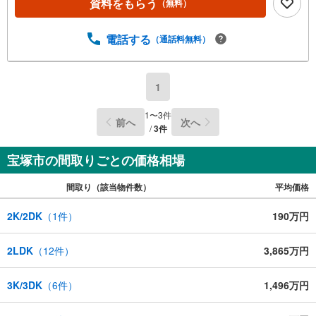
資料をもらう
（無料）
電話する
（通話料無料）
1
1
〜
3
件
前へ
次へ
/
3
件
宝塚市の間取りごとの価格相場
間取り（該当物件数）
平均価格
2K/2DK
（
1
件）
190万円
2LDK
（
12
件）
3,865万円
3K/3DK
（
6
件）
1,496万円