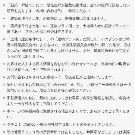
「新築一戸建て」には、販売住戸が複数の物件は、全ての住戸に該当しない
項目もあります。各問い合わせ先にご確認ください。
「建築条件付き土地」の価格には、建物価格は含まれません。
「建築条件付き土地」の「建物プラン例」は、土地購入者の設計プランの一
例であり、プランの採用可否は任意です。
「土地（建築条件なし）」の「建物プラン例」に関して、そのプラン例は特
定の建築請負会社によるもので、 当該建築請負会社以外で建てた場合、同様
のものが同価格で建てられるとは限りません。また、建築請負会社を特定す
るものではありません。
お客様が入力する個人情報を含むお問い合わせデータは、当該物件の取扱会
社に送信され、そこで管理されます。
お問い合わせをされたお客様へは、取扱会社がご連絡いたします。
物件に関するお客様のお問い合わせについては、LINEヤフー株式会社は一切
関与いたしません。取扱会社に直接ご確認ください。
不動産購入の検討、契約にあたってはお客様ご自身が情報を確認し、各会社
より十分な説明を受け判断してください。
本ページの掲載内容は変更される場合があります。あらかじめご了承くださ
い。
クチコミはYahoo!不動産が独自で収集したものを表示しています。
朝の通勤ラッシュ時の所要時間ではありません。時間帯などによっては実際