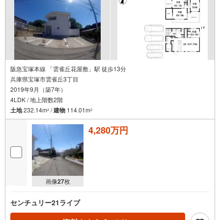
阪急宝塚本線 「雲雀丘花屋敷」駅 徒歩13分
兵庫県宝塚市雲雀丘3丁目
2019年9月（築7年）
4LDK / 地上階数2階
土地
232.14m
/
建物
114.01m
2
2
4,280万円
画像
27
枚
センチュリー21ライブ