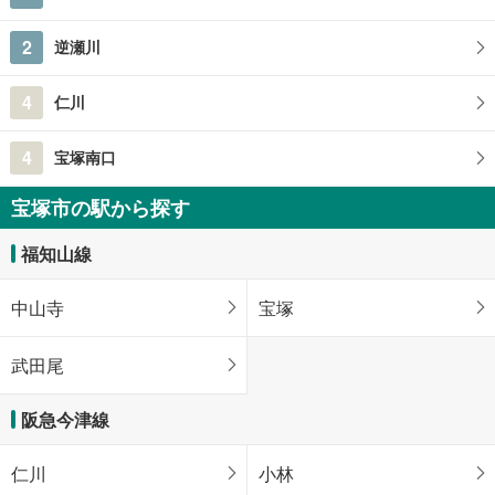
2
逆瀬川
4
仁川
4
宝塚南口
宝塚市の駅から探す
福知山線
中山寺
宝塚
武田尾
阪急今津線
仁川
小林