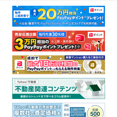
マンションカタログ
教えて！住まいの先生
新築マンション
中古マンション
新築一戸建て
中古一戸建て
注文住宅
土地
売却査定