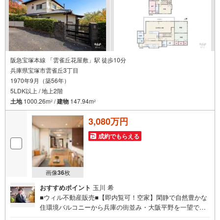
阪急宝塚本線 「雲雀丘花屋敷」駅 徒歩10分
兵庫県宝塚市雲雀丘3丁目
1970年9月（築56年）
5LDK以上 / 地上2階
土地
1000.26m
/
建物
147.94m
2
2
3,080万円
成約でもらえる
画像
36
枚
おすすめポイント
玉川 希
■ウィル不動産販売■【即内覧可！空家】閑静で自然豊かな
住環境バルコニーから兵庫の街並み・大阪平野を一望でき
る眺望！四季折々の庭の草花間取り5LDK！雲雀丘花屋敷の