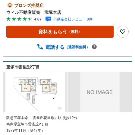
緑に包まれた高台に佇む、敷地面積約302坪のゆとりある邸
ブロンズ推奨店
宅。豊かな自然とともに四季の移ろいを感じられる住環境
ウィル不動産販売 宝塚本店
で、眼下には街並みを望む眺望が広がります。建物は5LDK
4.87
不動産会社レビュー 8件
のゆったりとした間取りで、家族の成長や多世代同居にも
対応できる広さ。納戸付きで収納空間にもゆとりがありま
資料をもらう
（無料）
す。接道間口約22.6mのゆったりとした敷地は、植栽やガ
ーデニングなど、住む人のライフスタイルに合わせた使い
方が可能。現在は空き家のため、リノベーションや建て替
電話する
（通話料無料）
えを検討しながら理想の住まいを形にすることもできま
す。静けさと緑に包まれたこの地で、穏やかな時間を楽し
む暮らしが叶えられそうです。■弊社の特徴について・駐車
宝塚市雲雀丘2丁目
場も完備しておりますのでご利用ください。現地を見学さ
れる場合は「室内・現地を見学する（無料）」ボタンより
ご希望の日時をご記入いただけますとスムーズにご案内が
可能です。
阪急宝塚本線 「雲雀丘花屋敷」駅 徒歩12分
兵庫県宝塚市雲雀丘2丁目
1979年11月（築47年）