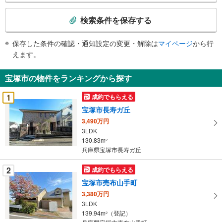
検
索
検索条件を保存する
条
件
保存した条件の確認・通知設定の変更・解除は
マイページ
から行
で
えます。
通
知
宝塚市の物件をランキングから探す
を
受
1
成約でもらえる
け
宝塚市長寿ガ丘
取
3,490万円
る
3LDK
・
130.83m
2
条
兵庫県宝塚市長寿ガ丘
件
を
2
成約でもらえる
マ
宝塚市売布山手町
イ
3,380万円
ペ
3LDK
ー
139.94m
（登記）
2