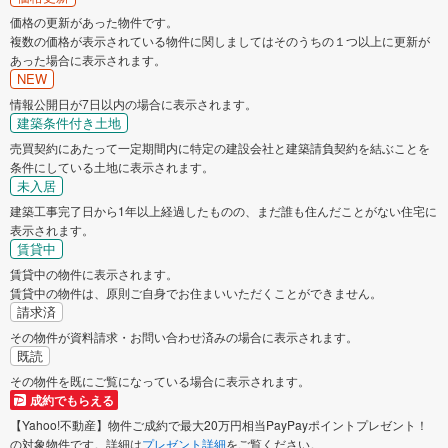
価格の更新があった物件です。
複数の価格が表示されている物件に関しましてはそのうちの１つ以上に更新が
あった場合に表示されます。
NEW
情報公開日が7日以内の場合に表示されます。
建築条件付き土地
売買契約にあたって一定期間内に特定の建設会社と建築請負契約を結ぶことを
条件にしている土地に表示されます。
未入居
建築工事完了日から1年以上経過したものの、まだ誰も住んだことがない住宅に
表示されます。
賃貸中
賃貸中の物件に表示されます。
賃貸中の物件は、原則ご自身でお住まいいただくことができません。
請求済
その物件が資料請求・お問い合わせ済みの場合に表示されます。
既読
その物件を既にご覧になっている場合に表示されます。
成約でもらえる
【Yahoo!不動産】物件ご成約で最大20万円相当PayPayポイントプレゼント！
の対象物件です。詳細は
プレゼント詳細
をご覧ください。