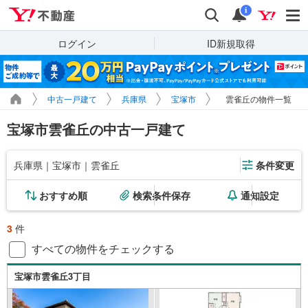
Yahoo!不動産
検索
通知
i
ログイン
ID新規取得
中古一戸建て
兵庫県
宝塚市
雲雀丘の物件一覧
宝塚市雲雀丘の中古一戸建て
兵庫県｜宝塚市｜雲雀丘
条件変更
おすすめ順
検索条件保存
通知設定
3
件
すべての物件をチェックする
宝塚市雲雀丘3丁目