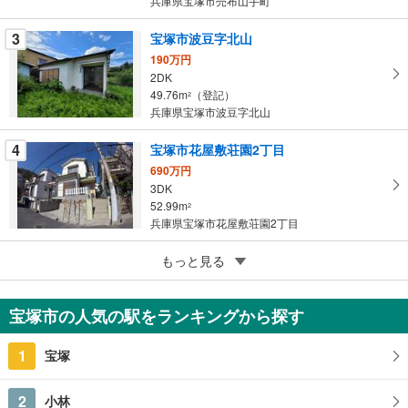
兵庫県宝塚市売布山手町
ジ
に
3
宝塚市波豆字北山
保
190万円
存
2DK
す
49.76m
（登記）
2
る
兵庫県宝塚市波豆字北山
4
宝塚市花屋敷荘園2丁目
690万円
3DK
52.99m
2
兵庫県宝塚市花屋敷荘園2丁目
5
もっと見る
成約でもらえる
宝塚市長谷
800万円
宝塚市の人気の駅をランキングから探す
4LDK
149.88m
（登記）
2
1
宝塚
兵庫県宝塚市長谷
2
小林