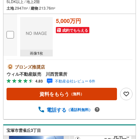
5LDK以上 / 地上2階
土地
2947m
/
建物
213.76m
2
2
5,000万円
成約でもらえる
画像
1
枚
ブロンズ推奨店
ウィル不動産販売 川西営業所
4.83
不動産会社レビュー 6件
資料をもらう
（無料）
電話する
（通話料無料）
宝塚市雲雀丘3丁目