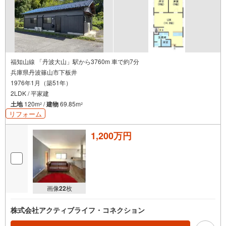
福知山線 「丹波大山」駅から3760m 車で約7分
兵庫県丹波篠山市下板井
1976年1月（築51年）
2LDK / 平家建
土地
120m
/
建物
69.85m
2
2
リフォーム
1,200万円
画像
22
枚
株式会社アクティブライフ・コネクション