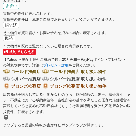
賃貸中
賃貸中の物件に表示されます。
賃貸中の物件は、原則ご自身でお住まいいただくことができません。
請求済
その物件が資料請求・お問い合わせ済みの場合に表示されます。
既読
その物件を既にご覧になっている場合に表示されます。
成約でもらえる
【Yahoo!不動産】物件ご成約で最大20万円相当PayPayポイントプレゼント！
の対象物件です。詳細は
プレゼント詳細
をご覧ください。
ゴールド推奨店
ゴールド推奨店 取り扱い物件
シルバー推奨店
シルバー推奨店 取り扱い物件
ブロンズ推奨店
ブロンズ推奨店 取り扱い物件
広告商品を購入している不動産会社のうち、物件情報の正確性、法令遵守、ヤ
フー不動産における成約実績等、当社所定の基準を満たした優良な店舗運営を
実践していると認めた不動産会社（もしくは当該認定を受けた不動産会社の取
扱物件）に表示されます。
タップすると用語の意味が書かれたポップアップが開きます。