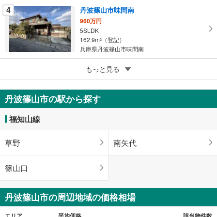
る
4
丹波篠山市味間南
960万円
5SLDK
162.9m
（登記）
2
兵庫県丹波篠山市味間南
5
もっと見る
成約でもらえる
丹波篠山市八上内
250万円
丹波篠山市の駅から探す
6DK
127.61m
（登記）
2
福知山線
兵庫県丹波篠山市八上内
草野
南矢代
篠山口
丹波篠山市の周辺地域の価格相場
エリア
平均価格
該当物件数