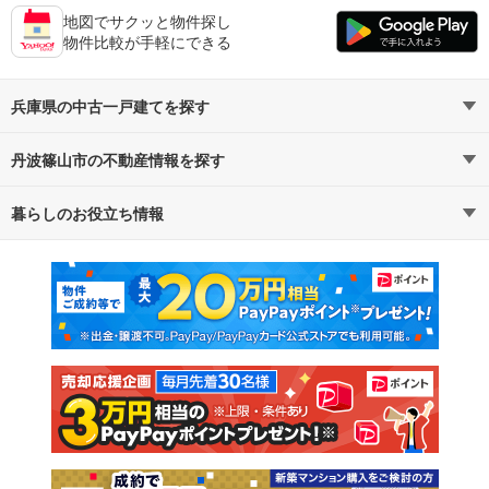
地図でサクッと物件探し
物件比較が手軽にできる
兵庫県の中古一戸建てを探す
丹波篠山市の不動産情報を探す
路線・駅から探す
地域から探す
暮らしのお役立ち情報
不動産・住宅
賃貸住宅
通勤・通学時間から探す
地図から探す
マンションカタログ
教えて！住まいの先生
新築マンション
中古マンション
新築一戸建て
中古一戸建て
注文住宅
土地
売却査定