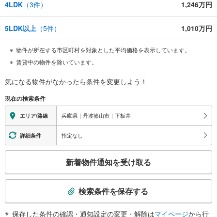
4LDK
（
3
件）
1,246万円
5LDK以上
（
5
件）
1,010万円
物件が所在する市区町村を対象とした平均価格を表示しています。
賃貸中の物件を除いています。
気になる物件がなかったら
条件を変更しよう！
現在の検索条件
兵庫県｜丹波篠山市｜下板井
エリア/路線
指定なし
詳細条件
こ
新着物件通知を受け取る
の
検
索
検索条件を保存する
条
件
保存した条件の確認・通知設定の変更・解除は
マイページ
から行