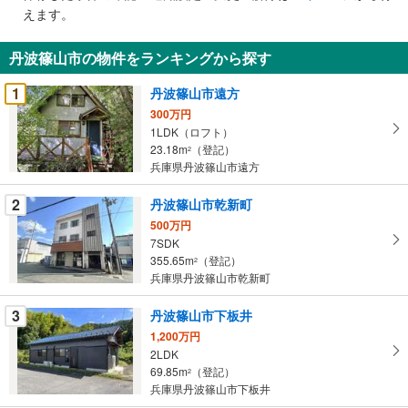
で
えます。
通
知
丹波篠山市の物件をランキングから探す
を
受
1
丹波篠山市遠方
け
300万円
取
1LDK（ロフト）
る
23.18m
（登記）
2
・
兵庫県丹波篠山市遠方
条
2
丹波篠山市乾新町
件
を
500万円
7SDK
マ
355.65m
（登記）
2
イ
兵庫県丹波篠山市乾新町
ペ
ー
3
丹波篠山市下板井
ジ
1,200万円
に
2LDK
保
69.85m
（登記）
2
存
兵庫県丹波篠山市下板井
す