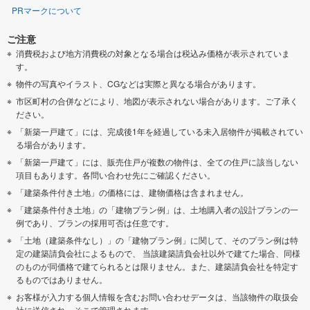
PRマークについて
ご注意
消費税および地方消費税の対象となる場合は税込み価格が表示されていま
す。
物件の写真やイラスト、CGなどは実際と異なる場合があります。
市区町村の合併などにより、地図が表示されない場合があります。ご了承く
ださい。
「新築一戸建て」には、完成後1年を経過している未入居物件が掲載されてい
る場合があります。
「新築一戸建て」には、販売住戸が複数の物件は、全ての住戸に該当しない
項目もあります。各問い合わせ先にご確認ください。
「建築条件付き土地」の価格には、建物価格は含まれません。
「建築条件付き土地」の「建物プラン例」は、土地購入者の設計プランの一
例であり、プランの採用可否は任意です。
「土地（建築条件なし）」の「建物プラン例」に関して、そのプラン例は特
定の建築請負会社によるもので、 当該建築請負会社以外で建てた場合、同様
のものが同価格で建てられるとは限りません。また、建築請負会社を特定す
るものではありません。
お客様が入力する個人情報を含むお問い合わせデータは、当該物件の取扱会
社に送信され、そこで管理されます。