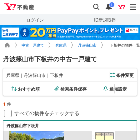
Yahoo!不動産
検索
通知
i
ログイン
ID新規取得
中古一戸建て
兵庫県
丹波篠山市
下板井の物件一覧
丹波篠山市下板井の中古一戸建て
兵庫県｜丹波篠山市｜下板井
条件変更
おすすめ順
検索条件保存
通知設定
1
件
すべての物件をチェックする
丹波篠山市下板井