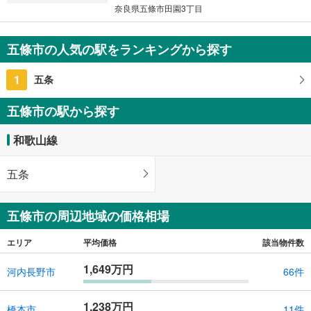
条
奈良県五條市田園3丁目
件
を
五條市の人気の駅をランキングから探す
マ
イ
1
五条
ペ
ー
五條市の駅から探す
ジ
に
和歌山線
保
存
す
五条
る
五條市の周辺地域の価格相場
エリア
平均価格
該当物件数
1,649万円
河内長野市
66件
1,238万円
橋本市
11件