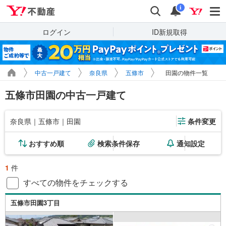
Yahoo!不動産
検索
通知
i
ログイン
ID新規取得
中古一戸建て
奈良県
五條市
田園の物件一覧
五條市田園の中古一戸建て
奈良県｜五條市｜田園
条件変更
おすすめ順
検索条件保存
通知設定
1
件
すべての物件をチェックする
五條市田園3丁目