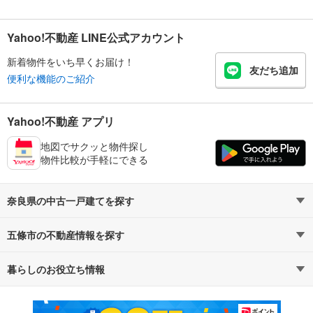
Yahoo!不動産 LINE公式アカウント
新着物件をいち早くお届け！
友だち追加
便利な機能のご紹介
Yahoo!不動産 アプリ
地図でサクッと物件探し
物件比較が手軽にできる
奈良県の中古一戸建てを探す
五條市の不動産情報を探す
路線・駅から探す
地域から探す
暮らしのお役立ち情報
不動産・住宅
賃貸住宅
通勤・通学時間から探す
地図から探す
マンションカタログ
教えて！住まいの先生
新築マンション
中古マンション