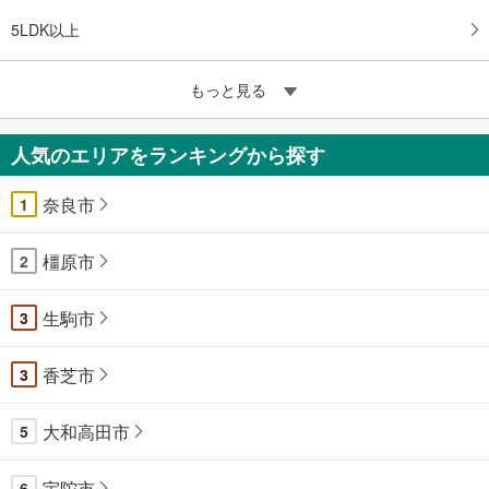
5LDK以上
もっと見る
人気のエリアをランキングから探す
奈良市
1
橿原市
2
生駒市
3
香芝市
3
大和高田市
5
宇陀市
6