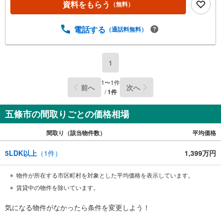
資料をもらう
（無料）
電話する
（通話料無料）
1
1
〜
1
件
前へ
次へ
/
1
件
五條市の間取りごとの価格相場
間取り（該当物件数）
平均価格
5LDK以上
（
1
件）
1,399万円
物件が所在する市区町村を対象とした平均価格を表示しています。
賃貸中の物件を除いています。
気になる物件がなかったら
条件を変更しよう！