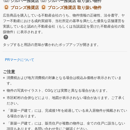
シルバー推奨店
シルバー推奨店 取り扱い物件
ブロンズ推奨店
ブロンズ推奨店 取り扱い物件
広告商品を購入している不動産会社のうち、物件情報の正確性、法令遵守、ヤ
フー不動産における成約実績等、当社所定の基準を満たした優良な店舗運営を
実践していると認めた不動産会社（もしくは当該認定を受けた不動産会社の取
扱物件）に表示されます。
タップすると用語の意味が書かれたポップアップが開きます。
PRマークについて
ご注意
消費税および地方消費税の対象となる場合は税込み価格が表示されていま
す。
物件の写真やイラスト、CGなどは実際と異なる場合があります。
市区町村の合併などにより、地図が表示されない場合があります。ご了承く
ださい。
「新築一戸建て」には、完成後1年を経過している未入居物件が掲載されてい
る場合があります。
「新築一戸建て」には、販売住戸が複数の物件は、全ての住戸に該当しない
項目もあります。各問い合わせ先にご確認ください。