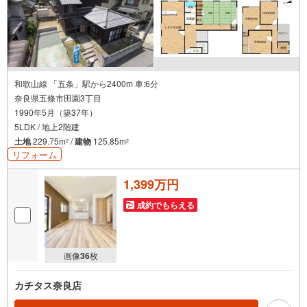
和歌山線 「五条」駅から2400m 車:6分
奈良県五條市田園3丁目
1990年5月（築37年）
5LDK / 地上2階建
土地
229.75m
/
建物
125.85m
2
2
リフォーム
1,399万円
成約でもらえる
画像
36
枚
カチタス奈良店