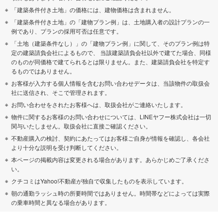
「建築条件付き土地」の価格には、建物価格は含まれません。
「建築条件付き土地」の「建物プラン例」は、土地購入者の設計プランの一
例であり、プランの採用可否は任意です。
「土地（建築条件なし）」の「建物プラン例」に関して、そのプラン例は特
定の建築請負会社によるもので、 当該建築請負会社以外で建てた場合、同様
のものが同価格で建てられるとは限りません。また、建築請負会社を特定す
るものではありません。
お客様が入力する個人情報を含むお問い合わせデータは、当該物件の取扱会
社に送信され、そこで管理されます。
お問い合わせをされたお客様へは、取扱会社がご連絡いたします。
物件に関するお客様のお問い合わせについては、LINEヤフー株式会社は一切
関与いたしません。取扱会社に直接ご確認ください。
不動産購入の検討、契約にあたってはお客様ご自身が情報を確認し、各会社
より十分な説明を受け判断してください。
本ページの掲載内容は変更される場合があります。あらかじめご了承くださ
い。
クチコミはYahoo!不動産が独自で収集したものを表示しています。
朝の通勤ラッシュ時の所要時間ではありません。時間帯などによっては実際
の乗車時間と異なる場合があります。