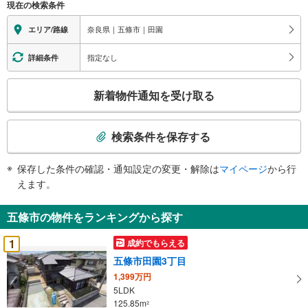
現在の検索条件
奈良県｜五條市｜田園
エリア/路線
指定なし
詳細条件
こ
新着物件通知を受け取る
の
検
索
検索条件を保存する
条
件
保存した条件の確認・通知設定の変更・解除は
マイページ
から行
で
えます。
通
知
五條市の物件をランキングから探す
を
受
1
成約でもらえる
け
五條市田園3丁目
取
1,399万円
る
5LDK
・
125.85m
2