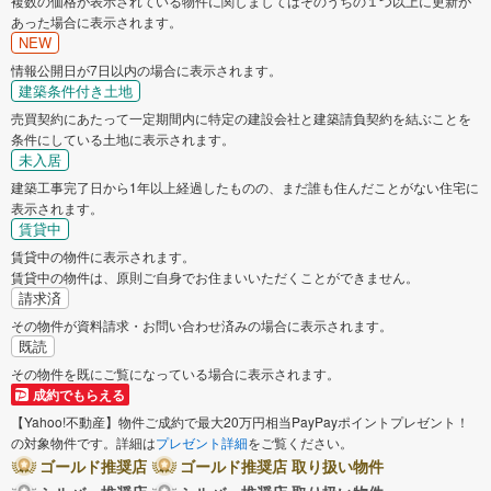
複数の価格が表示されている物件に関しましてはそのうちの１つ以上に更新が
あった場合に表示されます。
NEW
情報公開日が7日以内の場合に表示されます。
建築条件付き土地
売買契約にあたって一定期間内に特定の建設会社と建築請負契約を結ぶことを
条件にしている土地に表示されます。
未入居
建築工事完了日から1年以上経過したものの、まだ誰も住んだことがない住宅に
表示されます。
賃貸中
賃貸中の物件に表示されます。
賃貸中の物件は、原則ご自身でお住まいいただくことができません。
請求済
その物件が資料請求・お問い合わせ済みの場合に表示されます。
既読
その物件を既にご覧になっている場合に表示されます。
成約でもらえる
【Yahoo!不動産】物件ご成約で最大20万円相当PayPayポイントプレゼント！
の対象物件です。詳細は
プレゼント詳細
をご覧ください。
ゴールド推奨店
ゴールド推奨店 取り扱い物件