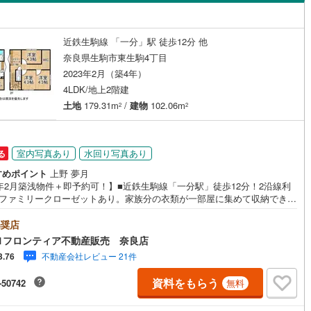
島根
岡山
広島
山口
上牧町
(
17
)
北葛城郡王寺町
(
10
)
（
1
）
バリアフリー住宅
（
0
）
香川
愛媛
高知
近鉄生駒線 「一分」駅 徒歩12分 他
河合町
(
9
)
吉野郡吉野町
(
0
)
け
（
0
）
平屋・1階建て
（
0
）
保存した条件を見る
奈良県生駒市東生駒4丁目
2023年2月（築4年）
市町
(
0
)
吉野郡黒滝村
(
0
)
ルーム（納戸）
（
0
）
佐賀
長崎
熊本
大分
4LDK/地上2階建
迫川村
(
0
)
吉野郡十津川村
(
0
)
土地
179.31m
/
建物
102.06m
2
2
北山村
(
0
)
吉野郡川上村
(
0
)
駅が始発駅
（
0
）
海まで2km以内
（
0
）
この条件で検索する
この条件で検索する
この条件で検索する
この条件で検索する
この条件で検索する
この条件で検索する
市区町村以下を選択
市区町村を選択す
駅を選択する
室内写真あり
水回り写真あり
る
建ち方、日当たり
すめポイント
上野 夢月
年2月築浅物件＋即予約可！】■近鉄生駒線「一分駅」徒歩12分！2沿線利
■ファミリークローゼットあり。家族分の衣類が一部屋に集めて収納できる
以上
（
1
）
角地
（
0
）
便利です■自然素材の高気密高断熱の家 特徴・IHクッキングヒータは火を
ないので安心。小さなお子様でも料理のお手伝いができます。・毎日の車
奨店
0
）
でも安心、カースペース2台付です・広々リビング18帖！吹抜天井と隣に和
1フロンティア不動産販売 奈良店
あり開放感がありますね 立地・生駒東小学校まで徒歩約5分・緑ヶ丘中学
不動産会社レビュー 21件
3.76
徒歩約27分 弊社が選ばれる理由 1.お金の扱い方のプロ、ファイナンシャ
ランナーが資金計画をサポート！2.買い替えなどにも対応できる売却専門
資料をもらう
-50742
無料
ムあり！3.たくさんの銀行と繋がりがあるため、最も低金利になるように
ダイニング15畳以上
が可能！4.物件のお引渡し後に必要になったお家のリフォームも弊社のリ
ームプランナーがご提案！5.定期的にご連絡を繋ぎ、有事の際に迅速にサ