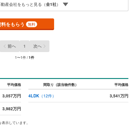
不動産会社をもっと見る（
全
1
社
）
トいたします弊社は専門家同士が連携をとっているため、より多くの知見
ざいます。
資料をもらう
ッチン
（
0
）
対面キッチン
（
1
）
無料
契約、入居関連など
前へ
1
次へ
能
（
0
）
1
〜
1
件 /
1
件
機あり
（
0
）
平均価格
間取り（該当物件数）
平均価格
3,057万円
4LDK
（
12
件）
3,541万円
インクローゼット
床下収納
（
0
）
3,982万円
を表示しています。
庭