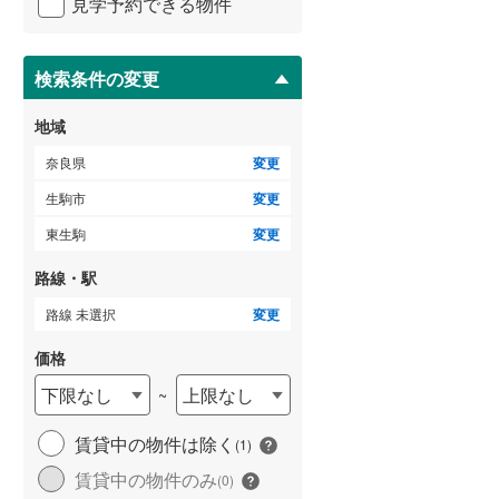
見学予約できる物件
ペ
ー
ジ
に
検索条件の変更
保
存
地域
す
る
奈良県
変更
生駒市
変更
東生駒
変更
路線・駅
路線 未選択
変更
価格
下限なし
上限なし
~
賃貸中の物件は除く
(
1
)
賃貸中の物件のみ
(
0
)