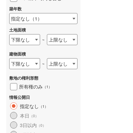
築年数
指定なし
（
1
）
土地面積
下限なし
上限なし
~
建物面積
下限なし
上限なし
~
敷地の権利形態
所有権のみ
（
1
）
情報公開日
指定なし
（
1
）
本日
（
0
）
3日以内
（
0
）