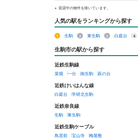
賃貸中の物件を除いています。
人気の駅をランキングから探す
生駒
東生駒
白庭台
生駒市の駅から探す
近鉄生駒線
菜畑
一分
南生駒
萩の台
近鉄けいはんな線
白庭台
学研北生駒
近鉄奈良線
生駒
東生駒
近鉄生駒ケーブル
鳥居前
宝山寺
梅屋敷