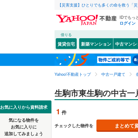
【災害支援】ひとりでも多くの命を救う「災
IDでもっ
ログイン
借りる
北海道
JR
北海道
関西本線（
こだわり条件
リフォーム、
賃貸住宅
新築マンション
中古マンシ
和歌山線
(
リノベー
奈良市
あすか野
(
9
東北
青森
（
0
）
天理市
小瀬町
(
(
1
1
私鉄・その他
近鉄大阪
関東
東京
Yahoo!不動産トップ
中古一戸建て
設備
五條市
鹿ノ台東
(
1
近鉄天理
香芝市
俵口町
床暖房
(
(
（
3
2
信越・北陸
新潟
生駒市東生駒の中古一
近鉄御所
山辺郡山
東菜畑
駐車場2
(
1
近鉄田原
東海
愛知
お気に入りから資料請求
1
件
生駒郡斑
緑ケ丘
ＴＶモニ
(
1
気になる物件を
（
1
）
近畿
大阪
磯城郡三
ひかりが
まとめて
チェックした物件を
お気に入りに
追加してみましょう
間取り、居室
宇陀郡御
美鹿の台