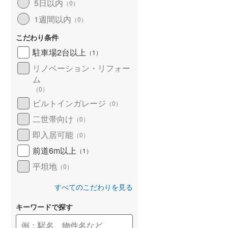
5日以内
（
0
）
1週間以内
（
0
）
こだわり条件
駐車場2台以上
（
1
）
リノベーション・リフォー
ム
（
0
）
ビルトインガレージ
（
0
）
二世帯向け
（
0
）
即入居可能
（
0
）
前道6m以上
（
1
）
平坦地
（
0
）
すべてのこだわりを見る
キーワードで探す