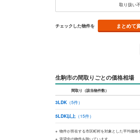
取り扱い
ポー
がご
キッチン
まとめて
独立型キ
チェックした物件を
販売、価格、
即入居可
浴室
生駒市の間取りごとの価格相場
浴室乾燥
間取り（該当物件数）
収納
3LDK
（
5
件）
ウォーク
5LDK以上
（
15
件）
（
1
）
物件が所在する市区町村を対象とした平均価格
バルコニー、
賃貸中の物件を除いています。