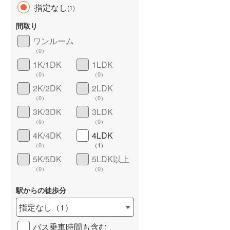
指定なし
(
1
)
間取り
ワンルーム
（
0
）
長期優良住宅
（
1
）
1K/1DK
1LDK
（
0
）
（
0
）
2K/2DK
2LDK
（
0
）
（
0
）
3K/3DK
3LDK
（
0
）
（
0
）
4K/4DK
4LDK
詳しく見る
（
0
）
（
1
）
5K/5DK
5LDK以上
（
0
）
（
0
）
駅からの徒歩分
指定なし
（
1
）
バス乗車時間も含む