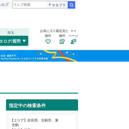
ヘルプ
サタプラ
検索
お気に入り
最近見た
マイ
知る
物件
物件
ページ
桜井線
(
0
)
タログ/質問
大和郡山市
壱分町
(
3
)
(
18
)
福島
桜井市
小明町
(
(
21
2
)
)
近鉄橿原線
(
0
)
栃木
群馬
山梨
生駒市
高山町
(
(
33
1
)
)
近鉄吉野線
(
0
)
宇陀市
東生駒
トイレ２か所
(
(
21
1
)
)
（
1
）
近鉄生駒線
(
1
)
生駒郡三郷町
真弓
太陽光発電システム
(
1
)
(
10
)
（
0
）
近鉄生駒ケーブル
(
1
)
指定中の検索条件
磯城郡川西町
喜里が丘
(
4
)
(
2
)
和歌山
宇陀郡曽爾村
西白庭台
(
1
)
(
3
)
エリア
奈良県、生駒市、東
生駒
高市郡明日香村
(
0
)