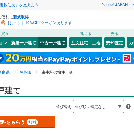
Yahoo! JAPAN
害救助犬」を支えよう
と便利に
新規取得
［おトク］10％OFFクーポンあります
検索条件を保存しました
買う
建てる
売る
JR西日本）
(
0
)
奈良線
(
0
)
リノベーション
ョン
新築一戸建て
中古一戸建て
注文住宅
土地
売却査定
カ
この検索条件の新着物件通知は、
マイページ
から設定できます。
0
)
ション・リフォーム
築古・築30年以上
（
0
）
北
6
)
(
1
)
大和高田市
あすか野南
(
(
21
1
)
)
岩手
宮城
秋田
山形
6
)
)
橿原市
北新町
(
(
25
2
)
)
線
(
0
)
近鉄奈良線
(
1
)
奈良県、生駒市、東生駒
神奈川
埼玉
千葉
茨城
奈良県
生駒市
東生駒の物件一覧
(
)
1
)
御所市
新旭ケ丘
(
3
(
)
1
)
線
(
0
)
近鉄南大阪線
(
0
)
7
0
)
）
)
葛城市
辻町
オール電化
(
3
(
)
5
)
（
0
）
長野
富山
石川
福井
戸建て
線
(
0
)
近鉄京都線
(
0
)
検索条件を保存する
添村
台以上
)
(
0
（
)
1
）
生駒郡平群町
松美台
ビルトインガレージ
(
1
)
(
10
)
（
0
）
本線
(
0
)
近鉄けいはんな線
(
1
)
閉じる
閉じる
お気に入りリストを見る
お気に入りリストを見る
閉じる
閉じる
岐阜
静岡
三重
並び替え
鳩町
タ付インターホン
)
(
11
)
生駒郡安堵町
北大和
防犯カメラ
(
1
)
（
(
0
5
）
)
マイページ
兵庫
京都
滋賀
奈良
宅町
丘
(
1
(
)
3
)
磯城郡田原本町
白庭台
(
2
)
(
8
)
資料をもらう
無料
全体
杖村
(
1
)
(
4
)
高市郡高取町
(
0
)