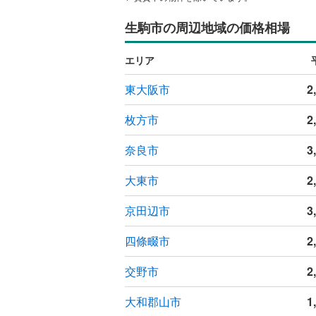
ウッドデ
生駒市の周辺地域の価格相場
構造・規模・
エリア
耐震、免
東大阪市
2
（
0
）
枚方市
2
オンライン対
奈良市
3
オンライ
大東市
2
オンライ
京田辺市
3
四條畷市
2
交野市
2
大和郡山市
1