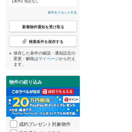
条件
指定なし
北葛城郡広陵町
(
14
)
間取り変更可能
（
0
）
条件をリセットする
吉野郡大淀町
(
1
)
3階建て以上
（
0
）
こ
新着物件通知を受け取る
の
吉野郡天川村
(
0
)
宮崎
鹿児島
沖縄
検
索
検索条件を保存する
吉野郡下北山村
(
0
)
条
件
保存した条件の確認・通知設定の
吉野郡東吉野村
(
0
)
で
小学校まで1km以内
（
1
）
変更・解除は
マイページ
から行え
通
する
る
条件をリセットする
条件をリセットする
条件をリセットする
条件をリセットする
条件をリセットする
条件をリセットする
ます。
知
を
受
物件の絞り込み
南道路
（
0
）
け
取
る
・
条
件
を
成約プレゼント対象物件
マ
イ