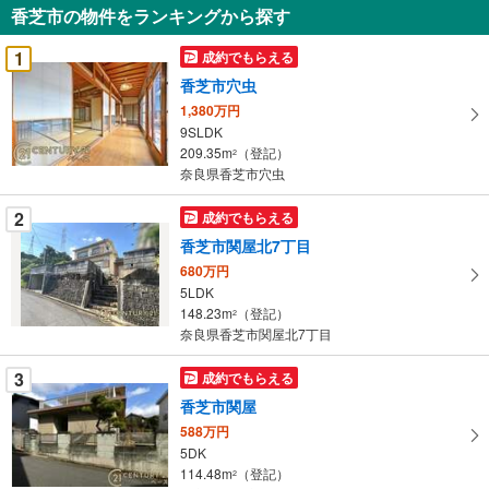
香芝市の物件をランキングから探す
を
受
1
成約でもらえる
け
香芝市穴虫
取
1,380万円
る
9SLDK
・
209.35m
（登記）
2
条
奈良県香芝市穴虫
件
を
2
成約でもらえる
マ
香芝市関屋北7丁目
イ
680万円
ペ
5LDK
ー
148.23m
（登記）
2
奈良県香芝市関屋北7丁目
ジ
に
3
成約でもらえる
保
香芝市関屋
存
す
588万円
5DK
る
114.48m
（登記）
2