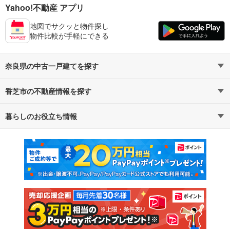
Yahoo!不動産 アプリ
地図でサクッと物件探し
物件比較が手軽にできる
奈良県の中古一戸建てを探す
香芝市の不動産情報を探す
路線・駅から探す
地域から探す
暮らしのお役立ち情報
不動産・住宅
賃貸住宅
通勤・通学時間から探す
地図から探す
マンションカタログ
教えて！住まいの先生
新築マンション
中古マンション
新築一戸建て
中古一戸建て
注文住宅
土地
売却査定