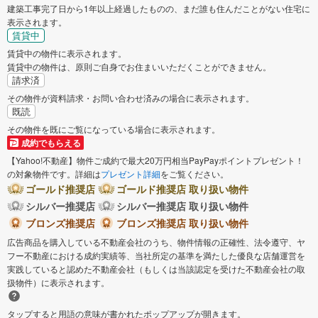
建築工事完了日から1年以上経過したものの、まだ誰も住んだことがない住宅に
表示されます。
賃貸中
賃貸中の物件に表示されます。
賃貸中の物件は、原則ご自身でお住まいいただくことができません。
請求済
その物件が資料請求・お問い合わせ済みの場合に表示されます。
既読
その物件を既にご覧になっている場合に表示されます。
成約でもらえる
【Yahoo!不動産】物件ご成約で最大20万円相当PayPayポイントプレゼント！
の対象物件です。詳細は
プレゼント詳細
をご覧ください。
ゴールド推奨店
ゴールド推奨店 取り扱い物件
シルバー推奨店
シルバー推奨店 取り扱い物件
ブロンズ推奨店
ブロンズ推奨店 取り扱い物件
広告商品を購入している不動産会社のうち、物件情報の正確性、法令遵守、ヤ
フー不動産における成約実績等、当社所定の基準を満たした優良な店舗運営を
実践していると認めた不動産会社（もしくは当該認定を受けた不動産会社の取
扱物件）に表示されます。
タップすると用語の意味が書かれたポップアップが開きます。