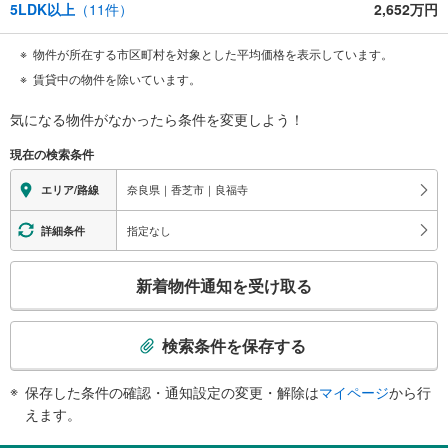
5LDK以上
（
11
件）
2,652万円
物件が所在する市区町村を対象とした平均価格を表示しています。
賃貸中の物件を除いています。
気になる物件がなかったら
条件を変更しよう！
現在の検索条件
奈良県｜香芝市｜良福寺
エリア/路線
指定なし
詳細条件
こ
新着物件通知を受け取る
の
検
索
検索条件を保存する
条
件
保存した条件の確認・通知設定の変更・解除は
マイページ
から行
で
えます。
通
知