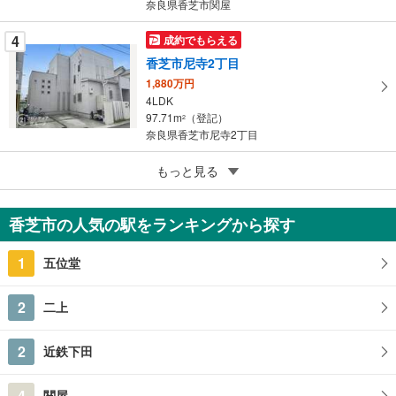
奈良県香芝市関屋
4
成約でもらえる
香芝市尼寺2丁目
1,880万円
4LDK
97.71m
（登記）
2
奈良県香芝市尼寺2丁目
4
もっと見る
成約でもらえる
香芝市関屋
598万円
香芝市の人気の駅をランキングから探す
4LDK
96.65m
（登記）
2
1
五位堂
奈良県香芝市関屋
2
二上
2
近鉄下田
4
関屋