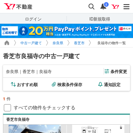
Yahoo!不動産
検索
通知
i
ログイン
ID新規取得
中古一戸建て
奈良県
香芝市
良福寺の物件一覧
香芝市良福寺の中古一戸建て
奈良県｜香芝市｜良福寺
条件変更
おすすめ順
検索条件保存
通知設定
1
件
すべての物件をチェックする
香芝市良福寺