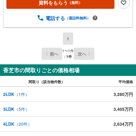
資料をもらう
（無料）
電話する
（通話料無料）
1
1
〜
1
件
前へ
次へ
/
1
件
香芝市の間取りごとの価格相場
間取り（該当物件数）
平均価格
2LDK
（
1
件）
3,280万円
3LDK
（
5
件）
3,405万円
4LDK
（
20
件）
2,634万円