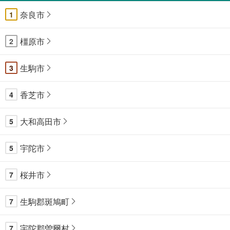
奈良市
1
橿原市
2
生駒市
3
香芝市
4
大和高田市
5
宇陀市
5
桜井市
7
生駒郡斑鳩町
7
宇陀郡曽爾村
7