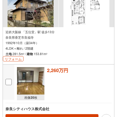
近鉄大阪線 「五位堂」駅 徒歩13分
奈良県香芝市良福寺
1992年10月（築34年）
4LDK＋離れ / 2階建
土地
281.5m
/
建物
153.81m
2
2
リフォーム
2,260万円
画像
20
枚
奈良シティハウス株式会社