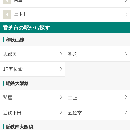
4
二上山
香芝市の駅から探す
和歌山線
志都美
香芝
JR五位堂
近鉄大阪線
関屋
二上
近鉄下田
五位堂
近鉄南大阪線