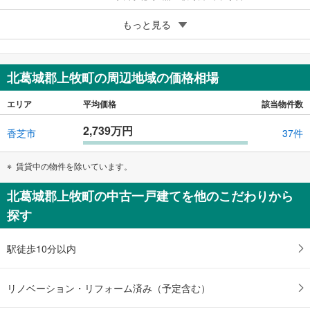
5
もっと見る
成約でもらえる
北葛城郡上牧町大字上牧
1,700万円
6LDK
北葛城郡上牧町の周辺地域の価格相場
166.65m
（登記）
2
奈良県北葛城郡上牧町大字上牧
エリア
平均価格
該当物件数
2,739万円
香芝市
37件
賃貸中の物件を除いています。
北葛城郡上牧町の中古一戸建てを他のこだわりから
探す
駅徒歩10分以内
リノベーション・リフォーム済み（予定含む）