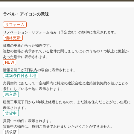
ラベル・アイコンの意味
リフォーム
リノベーション・リフォーム済み（予定含む）の物件に表示されます。
価格更新
価格の更新があった物件です。
複数の価格が表示されている物件に関しましてはそのうちの１つ以上に更新が
あった場合に表示されます。
NEW
情報公開日が7日以内の場合に表示されます。
建築条件付き土地
売買契約にあたって一定期間内に特定の建設会社と建築請負契約を結ぶことを
条件にしている土地に表示されます。
未入居
建築工事完了日から1年以上経過したものの、まだ誰も住んだことがない住宅に
表示されます。
賃貸中
賃貸中の物件に表示されます。
賃貸中の物件は、原則ご自身でお住まいいただくことができません。
請求済