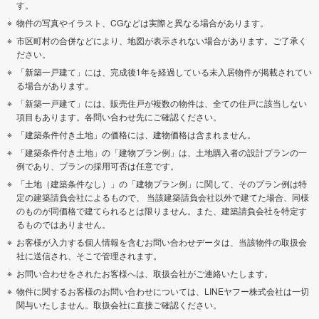
す。
物件の写真やイラスト、CGなどは実際と異なる場合があります。
市区町村の合併などにより、地図が表示されない場合があります。ご了承く
ださい。
「新築一戸建て」には、完成後1年を経過している未入居物件が掲載されてい
る場合があります。
「新築一戸建て」には、販売住戸が複数の物件は、全ての住戸に該当しない
項目もあります。各問い合わせ先にご確認ください。
「建築条件付き土地」の価格には、建物価格は含まれません。
「建築条件付き土地」の「建物プラン例」は、土地購入者の設計プランの一
例であり、プランの採用可否は任意です。
「土地（建築条件なし）」の「建物プラン例」に関して、そのプラン例は特
定の建築請負会社によるもので、 当該建築請負会社以外で建てた場合、同様
のものが同価格で建てられるとは限りません。また、建築請負会社を特定す
るものではありません。
お客様が入力する個人情報を含むお問い合わせデータは、当該物件の取扱会
社に送信され、そこで管理されます。
お問い合わせをされたお客様へは、取扱会社がご連絡いたします。
物件に関するお客様のお問い合わせについては、LINEヤフー株式会社は一切
関与いたしません。取扱会社に直接ご確認ください。