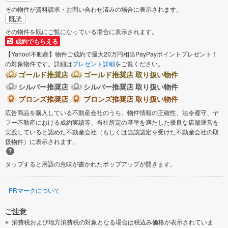
その物件が資料請求・お問い合わせ済みの場合に表示されます。
既読
その物件を既にご覧になっている場合に表示されます。
成約でもらえる
【Yahoo!不動産】物件ご成約で最大20万円相当PayPayポイントプレゼント！
の対象物件です。詳細は
プレゼント詳細
をご覧ください。
ゴールド推奨店
ゴールド推奨店 取り扱い物件
シルバー推奨店
シルバー推奨店 取り扱い物件
ブロンズ推奨店
ブロンズ推奨店 取り扱い物件
広告商品を購入している不動産会社のうち、物件情報の正確性、法令遵守、ヤ
フー不動産における成約実績等、当社所定の基準を満たした優良な店舗運営を
実践していると認めた不動産会社（もしくは当該認定を受けた不動産会社の取
扱物件）に表示されます。
タップすると用語の意味が書かれたポップアップが開きます。
PRマークについて
ご注意
消費税および地方消費税の対象となる場合は税込み価格が表示されていま