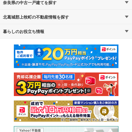
奈良県の中古一戸建てを探す
北葛城郡上牧町の不動産情報を探す
路線・駅から探す
地域から探す
暮らしのお役立ち情報
不動産・住宅
賃貸住宅
通勤・通学時間から探す
地図から探す
マンションカタログ
教えて！住まいの先生
新築マンション
中古マンション
新築一戸建て
中古一戸建て
注文住宅
土地
売却査定