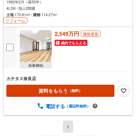
1992年2月（築35年）
4LDK / 地上2階建
土地
170.81m
/
建物
114.27m
2
2
リフォーム
2,549万円
価格更新
成約でもらえる
画像
36
枚
カチタス奈良店
資料をもらう
（無料）
電話する
（通話料無料）
1