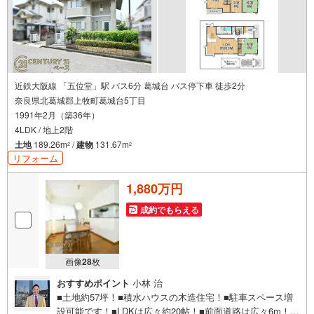
近鉄大阪線 「五位堂」駅 バス6分 葛城台 バス停下車 徒歩2分
奈良県北葛城郡上牧町葛城台5丁目
1991年2月（築36年）
4LDK / 地上2階
土地
189.26m
/
建物
131.67m
2
2
リフォーム
1,880万円
成約でもらえる
画像
28
枚
おすすめポイント
小林 治
■土地約57坪！■積水ハウスの木造住宅！■駐車スペース増
設可能です！■LDKは広々約20帖！■前面道路は広々6m！2