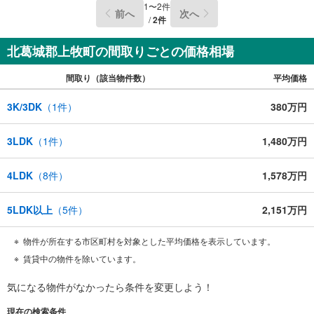
1
〜
2
件
前へ
次へ
/
2
件
北葛城郡上牧町の間取りごとの価格相場
間取り（該当物件数）
平均価格
3K/3DK
（
1
件）
380万円
3LDK
（
1
件）
1,480万円
4LDK
（
8
件）
1,578万円
5LDK以上
（
5
件）
2,151万円
物件が所在する市区町村を対象とした平均価格を表示しています。
賃貸中の物件を除いています。
気になる物件がなかったら
条件を変更しよう！
現在の検索条件