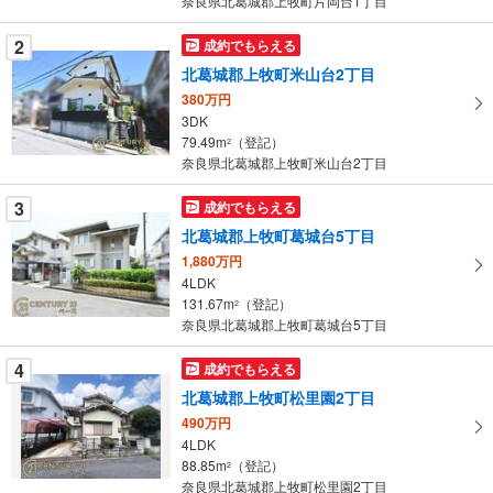
奈良県北葛城郡上牧町片岡台1丁目
件
を
2
成約でもらえる
マ
北葛城郡上牧町米山台2丁目
イ
380万円
ペ
3DK
ー
79.49m
（登記）
2
奈良県北葛城郡上牧町米山台2丁目
ジ
に
3
成約でもらえる
保
北葛城郡上牧町葛城台5丁目
存
す
1,880万円
4LDK
る
131.67m
（登記）
2
奈良県北葛城郡上牧町葛城台5丁目
4
成約でもらえる
北葛城郡上牧町松里園2丁目
490万円
4LDK
88.85m
（登記）
2
奈良県北葛城郡上牧町松里園2丁目