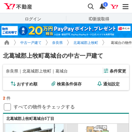
Yahoo!不動産
検索
通知
i
ログイン
ID新規取得
中古一戸建て
奈良県
北葛城郡上牧町
葛城台の物件
北葛城郡上牧町葛城台の中古一戸建て
奈良県｜北葛城郡上牧町｜葛城台
条件変更
おすすめ順
検索条件保存
通知設定
2
件
すべての物件をチェックする
北葛城郡上牧町葛城台5丁目