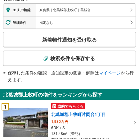
奈良県｜北葛城郡上牧町｜葛城台
エリア/路線
指定なし
詳細条件
こ
新着物件通知を受け取る
の
検
索
検索条件を保存する
条
件
保存した条件の確認・通知設定の変更・解除は
マイページ
から行
で
えます。
通
知
北葛城郡上牧町の物件をランキングから探す
を
受
1
成約でもらえる
け
北葛城郡上牧町片岡台1丁目
取
1,980万円
る
6DK＋S
・
131.48m
（登記）
2
条