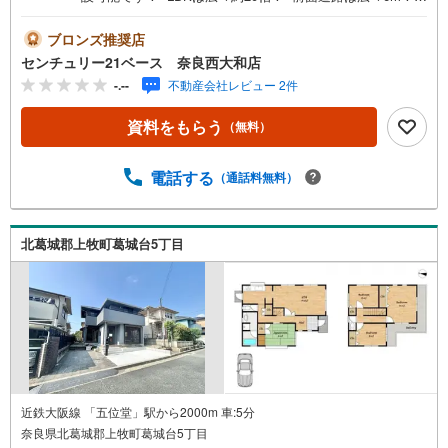
026年8月リフォーム予定箇所・1階トイレ交換・1階トイレ
内美装工事（クロス、床貼替）・1、2階和室（畳、襖、障
ブロンズ推奨店
子張替）◇ご案内について◇・水曜日も休まず営業中！・
センチュリー21ベース 奈良西大和店
お仕事終わりのお時間でもご見学可！・今から見たい！と
-.--
不動産会社レビュー 2件
いうお声にもご対応できます！◇住宅ローンもお任せくだ
さい！◇・提携銀行多数あり（地方銀行・都市銀行・信用
資料をもらう
（無料）
金庫etc）・優遇後適用金利 0.875％～（審査内容により異
なります）--- ◇◇ Yahoo！不動産キャンペーン対象店舗 ◇
◇ ----当店で物件を成約いただくとPayPayボーナスライト
電話する
（通話料無料）
がもらえる【Yahoo！不動産/物件ご成約キャンペーン】の
対象になります。「資料をもらう」「見学予約をする」か
らエントリーください。※必ずYahoo！ JAPAN IDでログイ
北葛城郡上牧町葛城台5丁目
ンのうえお問い合わせください。-----------------------------
近鉄大阪線 「五位堂」駅から2000m 車:5分
奈良県北葛城郡上牧町葛城台5丁目