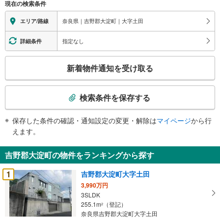
現在の検索条件
奈良県｜吉野郡大淀町｜大字土田
エリア/路線
指定なし
詳細条件
こ
新着物件通知を受け取る
の
検
索
検索条件を保存する
条
件
保存した条件の確認・通知設定の変更・解除は
マイページ
から行
で
えます。
通
知
吉野郡大淀町の物件をランキングから探す
を
受
1
吉野郡大淀町大字土田
け
3,990万円
取
3SLDK
る
255.1m
（登記）
2
・
奈良県吉野郡大淀町大字土田