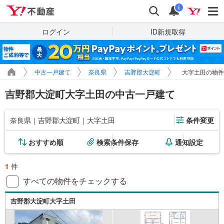
Yahoo!不動産
検索
通知
i
ログイン
ID新規取得
中古一戸建て
奈良県
吉野郡大淀町
大字土田の物件
吉野郡大淀町大字土田の中古一戸建て
奈良県｜吉野郡大淀町｜大字土田
条件変更
おすすめ順
検索条件保存
通知設定
1
件
すべての物件をチェックする
吉野郡大淀町大字土田