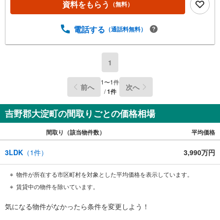
資料をもらう
（無料）
電話する
（通話料無料）
1
1
〜
1
件
前へ
次へ
/
1
件
吉野郡大淀町の間取りごとの価格相場
間取り（該当物件数）
平均価格
3LDK
（
1
件）
3,990万円
物件が所在する市区町村を対象とした平均価格を表示しています。
賃貸中の物件を除いています。
気になる物件がなかったら
条件を変更しよう！