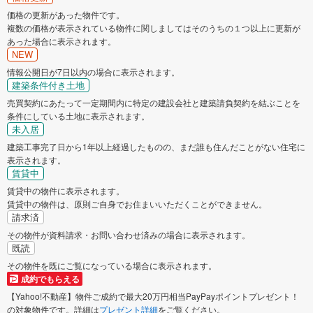
価格の更新があった物件です。
複数の価格が表示されている物件に関しましてはそのうちの１つ以上に更新が
あった場合に表示されます。
NEW
情報公開日が7日以内の場合に表示されます。
建築条件付き土地
売買契約にあたって一定期間内に特定の建設会社と建築請負契約を結ぶことを
条件にしている土地に表示されます。
未入居
建築工事完了日から1年以上経過したものの、まだ誰も住んだことがない住宅に
表示されます。
賃貸中
賃貸中の物件に表示されます。
賃貸中の物件は、原則ご自身でお住まいいただくことができません。
請求済
その物件が資料請求・お問い合わせ済みの場合に表示されます。
既読
その物件を既にご覧になっている場合に表示されます。
成約でもらえる
【Yahoo!不動産】物件ご成約で最大20万円相当PayPayポイントプレゼント！
の対象物件です。詳細は
プレゼント詳細
をご覧ください。