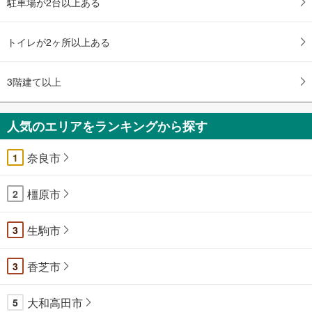
駐車場が2台以上ある
トイレが2ヶ所以上ある
3階建て以上
人気のエリアをランキングから探す
奈良市
1
橿原市
2
生駒市
3
香芝市
3
大和高田市
5