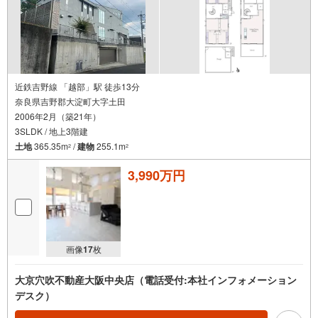
近鉄吉野線 「越部」駅 徒歩13分
奈良県吉野郡大淀町大字土田
2006年2月（築21年）
3SLDK / 地上3階建
土地
365.35m
/
建物
255.1m
2
2
3,990万円
画像
17
枚
大京穴吹不動産大阪中央店（電話受付:本社インフォメーション
デスク）