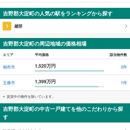
条
件
吉野郡大淀町の人気の駅をランキングから探す
を
マ
1
越部
イ
ペ
ー
吉野郡大淀町の周辺地域の価格相場
ジ
に
エリア
平均価格
該当物件数
保
1,520万円
存
御所市
3件
す
る
1,399万円
五條市
1件
賃貸中の物件を除いています。
吉野郡大淀町の中古一戸建てを他のこだわりから探
す