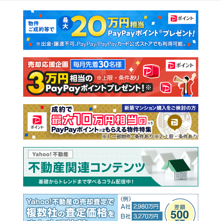
マンションカタログ
教えて！住まいの先生
新築マンション
中古マンション
新築一戸建て
中古一戸建て
注文住宅
土地
売却査定