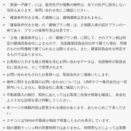
「新築一戸建て」には、販売住戸が複数の物件は、全ての住戸に該当しない
項目もあります。各問い合わせ先にご確認ください。
「建築条件付き土地」の価格には、建物価格は含まれません。
「建築条件付き土地」の「建物プラン例」は、土地購入者の設計プランの一
例であり、プランの採用可否は任意です。
「土地（建築条件なし）」の「建物プラン例」に関して、そのプラン例は特
定の建築請負会社によるもので、 当該建築請負会社以外で建てた場合、同様
のものが同価格で建てられるとは限りません。また、建築請負会社を特定す
るものではありません。
お客様が入力する個人情報を含むお問い合わせデータは、当該物件の取扱会
社に送信され、そこで管理されます。
お問い合わせをされたお客様へは、取扱会社がご連絡いたします。
物件に関するお客様のお問い合わせについては、LINEヤフー株式会社は一切
関与いたしません。取扱会社に直接ご確認ください。
不動産購入の検討、契約にあたってはお客様ご自身が情報を確認し、各会社
より十分な説明を受け判断してください。
本ページの掲載内容は変更される場合があります。あらかじめご了承くださ
い。
クチコミはYahoo!不動産が独自で収集したものを表示しています。
朝の通勤ラッシュ時の所要時間ではありません。時間帯などによっては実際