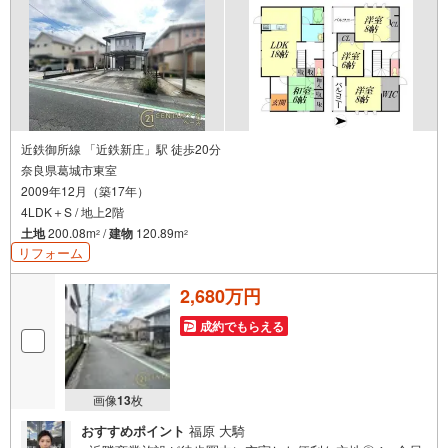
近鉄御所線 「近鉄新庄」駅 徒歩20分
奈良県葛城市東室
2009年12月（築17年）
4LDK＋S / 地上2階
土地
200.08m
/
建物
120.89m
2
2
リフォーム
2,680万円
成約でもらえる
画像
13
枚
おすすめポイント
福原 大騎