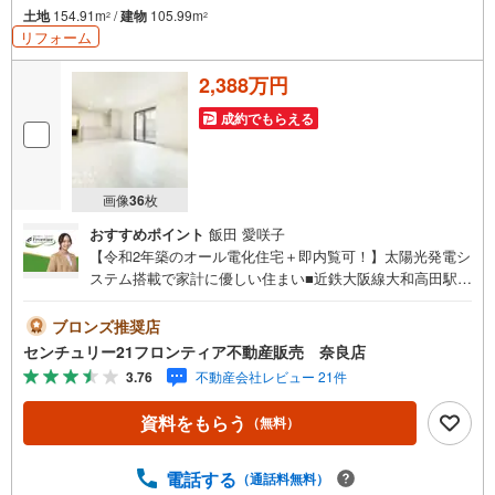
土地
154.91m
/
建物
105.99m
2
2
リフォーム
2,388万円
成約でもらえる
画像
36
枚
おすすめポイント
飯田 愛咲子
【令和2年築のオール電化住宅＋即内覧可！】太陽光発電シ
ステム搭載で家計に優しい住まい■近鉄大阪線大和高田駅徒
歩10分■並列駐車4台可能（車種による）■WIC2箇所など収
納充実の4LDK 特徴・家事効率を上げる食洗機付システム
ブロンズ推奨店
キッチン・風通しの良い浴室窓や洗髪洗面化粧台を完備・
センチュリー21フロンティア不動産販売 奈良店
家族の会話が弾むカウンターキッチンを採用・2面バルコニ
3.76
不動産会社レビュー 21件
ーや2面採光により通風・陽当り良好・トイレ2箇所設置で
朝の忙しい時間帯も快適・全居室に収納を備えた機能的な
資料をもらう
（無料）
住空間 立地・大和高田市立浮孔西小学校まで徒歩約17分・
大和高田市立片塩中学校まで徒歩約13分 弊社が選ばれる理
由 1.お金の扱い方のプロ、ファイナンシャルプランナーが
電話する
（通話料無料）