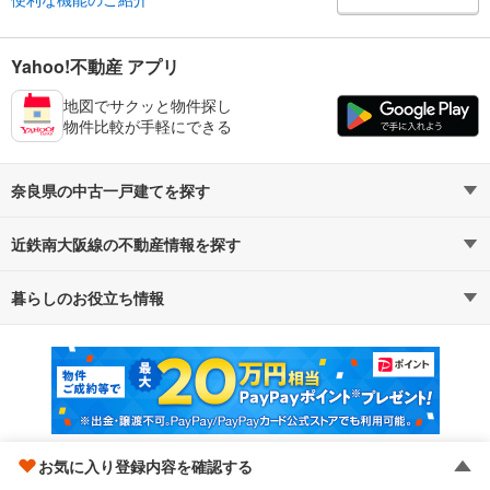
Yahoo!不動産 アプリ
地図でサクッと物件探し
物件比較が手軽にできる
奈良県の中古一戸建てを探す
近鉄南大阪線の不動産情報を探す
路線・駅から探す
地域から探す
暮らしのお役立ち情報
不動産・住宅
賃貸住宅
通勤・通学時間から探す
地図から探す
マンションカタログ
教えて！住まいの先生
新築マンション
中古マンション
新築一戸建て
中古一戸建て
お気に入り登録内容を確認する
注文住宅
土地