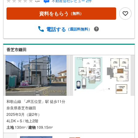
-.--
不動産会社レビュー 2件
中！・今から見たい！というお声にもご対応できます！◇
住宅ローンもお任せください！◇・提携銀行多数あり（地
資料をもらう
（無料）
方銀行・都市銀行・信用金庫etc）・優遇後適用金利 0.87
5％～（審査内容により異なります）--- ◇◇ Yahoo！不動
産キャンペーン対象店舗 ◇◇ ----当店で物件を成約いただ
電話する
（通話料無料）
くとPayPayボーナスライトがもらえる【Yahoo！不動産/物
件ご成約キャンペーン】の対象になります。「資料をもら
う」「見学予約をする」からエントリーください。※必ずY
香芝市鎌田
ahoo！ JAPAN IDでログインのうえお問い合わせくださ
い。-----------------------------
和歌山線 「JR五位堂」駅 徒歩11分
奈良県香芝市鎌田
2025年3月（築2年）
4LDK＋S / 地上2階
土地
130m
/
建物
109.15m
2
2