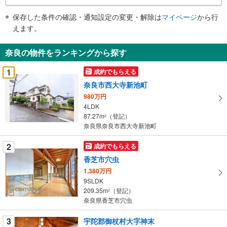
条
件
保存した条件の確認・通知設定の変更・解除は
マイページ
から行
で
えます。
通
知
奈良の物件をランキングから探す
を
受
1
成約でもらえる
け
奈良市西大寺新池町
取
980万円
る
4LDK
・
87.27m
（登記）
2
条
奈良県奈良市西大寺新池町
件
を
2
成約でもらえる
マ
香芝市穴虫
イ
1,380万円
ペ
9SLDK
ー
209.35m
（登記）
2
奈良県香芝市穴虫
ジ
に
3
宇陀郡御杖村大字神末
保