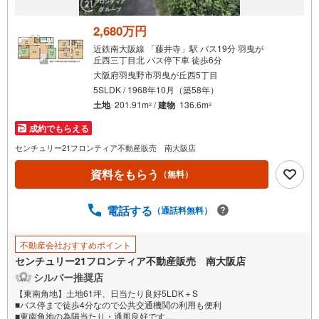
2,680万円
近鉄南大阪線 「藤井寺」駅 バス19分 羽曳が
丘西三丁目北 バス停下車 徒歩6分
大阪府羽曳野市羽曳が丘西5丁目
5SLDK / 1968年10月（築58年）
土地
201.91m
/
建物
136.6m
2
2
成約でもらえる
センチュリー21フロンティア不動産販売 南大阪店
資料をもらう
（無料）
電話する
（通話料無料）
不動産会社おすすめポイント
センチュリー21フロンティア不動産販売 南大阪店
シルバー推奨店
【東南角地】土地61坪、日当たり良好5LDK＋S
■バス停まで徒歩4分なので公共交通機関の利用も便利
■東南角地の為陽当たり・通風良好です