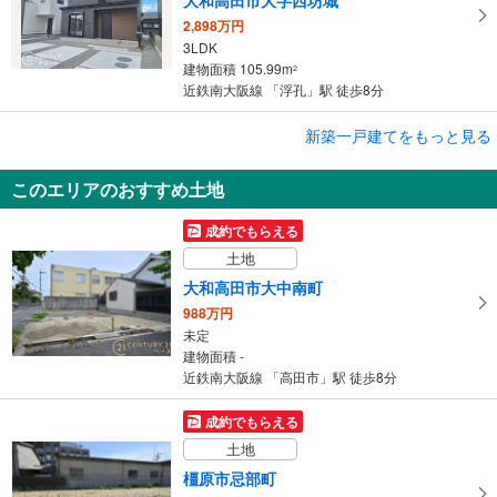
2,898万円
3LDK
建物面積 105.99m
2
近鉄南大阪線 「浮孔」駅 徒歩8分
成約でもらえる
新築一戸建てをもっと見る
新築一戸建て
このエリアのおすすめ土地
香芝市磯壁1丁目
3,250万円
成約でもらえる
2LDK＋3S
土地
建物面積 110.96m
2
近鉄南大阪線 「二上神社口」駅 徒歩10分
大和高田市大中南町
988万円
未定
建物面積 -
近鉄南大阪線 「高田市」駅 徒歩8分
成約でもらえる
土地
橿原市忌部町