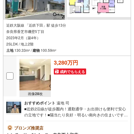
近鉄大阪線 「近鉄下田」駅 徒歩13分
奈良県香芝市磯壁5丁目
2023年2月（築4年）
2SLDK / 地上2階
土地
130.33m
/
建物
100.59m
2
2
3,280万円
成約でもらえる
画像
28
枚
おすすめポイント
遠地 司
■近鉄2沿線が徒歩圏内！通勤通学・お出掛けも便利で安心
の立地です！■陽当たり良好・明るい南向きの住まいです！
納戸＋WCL＋SIC完備！◇ご案内について◇・水曜日も休
まず営業中！・お仕事終わりのお時間でもご見学可！・今
ブロンズ推奨店
から見たい！というお声にもご対応できます！◇住宅ロー