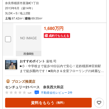
奈良県橿原市菖蒲町1丁目
2013年6月（築14年）
3LDK＋S / 地上2階
土地
97.42m
/
建物
69.55m
2
2
1,680万円
成約でもらえる
画像
8
枚
おすすめポイント
遠地 司
■小・中学校まで徒歩10分以内で安心！近鉄橿原神宮前駅
まで徒歩圏内です！■南向き＆全室フローリングの綺麗な3
LDK！収納が充実のオール電化住宅！◇ご案内について
◇・水曜日も休まず営業中！・お仕事終わりのお時間でも
ブロンズ推奨店
ご見学可！・今から見たい！というお声にもご対応できま
センチュリー21ベース 奈良西大和店
す！◇住宅ローンもお任せください！◇・提携銀行多数あ
-.--
不動産会社レビュー 2件
り（地方銀行・都市銀行・信用金庫etc）・優遇後適用金利
0.875％～（審査内容により異なります）--- ◇◇ Yahoo！
資料をもらう
（無料）
不動産キャンペーン対象店舗 ◇◇ ----当店で物件を成約い