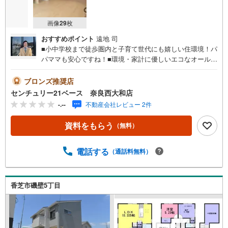
画像
29
枚
おすすめポイント
遠地 司
■小中学校まで徒歩圏内と子育て世代にも嬉しい住環境！パ
パママも安心ですね！■環境・家計に優しいエコなオール電
化住宅！収納豊富な広々4SLDK！◇ご案内について◇・水
曜日も休まず営業中！・お仕事終わりのお時間でもご見学
ブロンズ推奨店
可！・今から見たい！というお声にもご対応できます！◇
センチュリー21ベース 奈良西大和店
住宅ローンもお任せください！◇・提携銀行多数あり（地
-.--
不動産会社レビュー 2件
方銀行・都市銀行・信用金庫etc）・優遇後適用金利 0.87
5％～（審査内容により異なります）--- ◇◇ Yahoo！不動
資料をもらう
（無料）
産キャンペーン対象店舗 ◇◇ ----当店で物件を成約いただ
くとPayPayボーナスライトがもらえる【Yahoo！不動産/物
件ご成約キャンペーン】の対象になります。「資料をもら
電話する
（通話料無料）
う」「見学予約をする」からエントリーください。※必ずY
ahoo！ JAPAN IDでログインのうえお問い合わせくださ
い。-----------------------------
香芝市磯壁5丁目