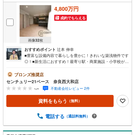
4,800万円
成約でもらえる
画像
32
枚
おすすめポイント
辻本 伸幸
■豊富な設備内容で暮らしを豊かに！きれいな築浅物件です
◎！■新生活におすすめ！最寄り駅・商業施設・小学校が徒
歩圏内近接！◇ご案内について◇・水曜日も休まず営業
中！・お仕事終わりのお時間でもご見学可！・今から見た
ブロンズ推奨店
い！というお声にもご対応できます！◇住宅ローンもお任
センチュリー21ベース 奈良西大和店
せください！◇・提携銀行多数あり（地方銀行・都市銀
-.--
不動産会社レビュー 2件
行・信用金庫etc）・優遇後適用金利 0.875％～（審査内容
により異なります）--- ◇◇ Yahoo！不動産キャンペーン対
資料をもらう
（無料）
象店舗 ◇◇ ----当店で物件を成約いただくとPayPayボーナ
スライトがもらえる【Yahoo！不動産/物件ご成約キャンペ
ーン】の対象になります。「資料をもらう」「見学予約を
電話する
（通話料無料）
する」からエントリーください。※必ずYahoo！ JAPAN ID
でログインのうえお問い合わせください。------------------------
-----