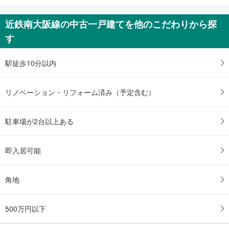
土地
橿原市菖蒲町2丁目
近鉄南大阪線の中古一戸建てを他のこだわりから探
5,780万円
す
未定
建物面積 -
近鉄橿原線 「橿原神宮前」駅 徒歩17分
駅徒歩10分以内
リノベーション・リフォーム済み（予定含む）
駐車場が2台以上ある
即入居可能
角地
500万円以下