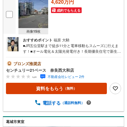
4,620万円
成約でもらえる
画像
15
枚
おすすめポイント
福原 大騎
■JR五位堂駅まで徒歩11分と電車移動もスムーズに行えま
す！■オール電化＆太陽光発電付き！長期優良住宅で新生活
も安心◎！◇ご案内について◇・水曜日も休まず営業
中！・お仕事終わりのお時間でもご見学可！・今から見た
ブロンズ推奨店
い！というお声にもご対応できます！◇住宅ローンもお任
センチュリー21ベース 奈良西大和店
せください！◇・提携銀行多数あり（地方銀行・都市銀
-.--
不動産会社レビュー 2件
行・信用金庫etc）・優遇後適用金利 0.875％～（審査内容
により異なります）--- ◇◇ Yahoo！不動産キャンペーン対
資料をもらう
（無料）
象店舗 ◇◇ ----当店で物件を成約いただくとPayPayボーナ
スライトがもらえる【Yahoo！不動産/物件ご成約キャンペ
ーン】の対象になります。「資料をもらう」「見学予約を
電話する
（通話料無料）
する」からエントリーください。※必ずYahoo！ JAPAN ID
でログインのうえお問い合わせください。------------------------
-----
葛城市東室