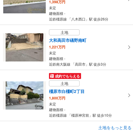
1,398万円
未定
建物面積 -
近鉄橿原線 「八木西口」駅 徒歩26分
土地
大和高田市礒野南町
1,221万円
未定
建物面積 -
近鉄南大阪線 「高田市」駅 徒歩3分
成約でもらえる
土地
橿原市白橿町2丁目
1,800万円
未定
建物面積 -
近鉄橿原線 「橿原神宮前」駅 徒歩10分
成約でもらえる
土地をもっと見る