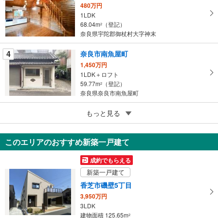
480万円
存
1LDK
す
68.04m
（登記）
2
る
奈良県宇陀郡御杖村大字神末
4
奈良市南魚屋町
1,450万円
1LDK＋ロフト
59.77m
（登記）
2
奈良県奈良市南魚屋町
5
もっと見る
成約でもらえる
生駒郡斑鳩町龍田北1丁目
348万円
このエリアのおすすめ新築一戸建て
7DK
121.06m
（登記）
2
成約でもらえる
奈良県生駒郡斑鳩町龍田北1丁目
新築一戸建て
香芝市磯壁5丁目
3,950万円
3LDK
建物面積 125.65m
2