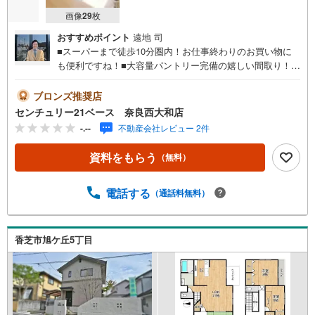
画像
29
枚
おすすめポイント
遠地 司
■スーパーまで徒歩10分圏内！お仕事終わりのお買い物に
も便利ですね！■大容量パントリー完備の嬉しい間取り！キ
ッチン周りをスッキリお使い頂けます！◇ご案内について
◇・水曜日も休まず営業中！・お仕事終わりのお時間でも
ブロンズ推奨店
ご見学可！・今から見たい！というお声にもご対応できま
センチュリー21ベース 奈良西大和店
す！◇住宅ローンもお任せください！◇・提携銀行多数あ
-.--
不動産会社レビュー 2件
り（地方銀行・都市銀行・信用金庫etc）・優遇後適用金利
0.875％～（審査内容により異なります）--- ◇◇ Yahoo！
資料をもらう
（無料）
不動産キャンペーン対象店舗 ◇◇ ----当店で物件を成約い
ただくとPayPayボーナスライトがもらえる【Yahoo！不動
産/物件ご成約キャンペーン】の対象になります。「資料を
電話する
（通話料無料）
もらう」「見学予約をする」からエントリーください。※必
ずYahoo！ JAPAN IDでログインのうえお問い合わせくださ
い。-----------------------------
香芝市旭ケ丘5丁目