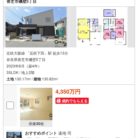
香芝市磯壁5丁目
近鉄大阪線 「近鉄下田」駅 徒歩13分
奈良県香芝市磯壁5丁目
2023年8月（築4年）
3SLDK / 地上2階
土地
130.17m
/
建物
130.82m
2
2
4,350万円
成約でもらえる
画像
30
枚
おすすめポイント
遠地 司