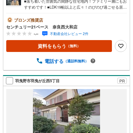
■落ち着いた雰囲気の閑静な住宅地内！ファミリー層にもお
すすめです！■LDK19帖以上と広々！のびのび過ごせる居心
地の良い住まいです！◇ご案内について◇・水曜日も休ま
ず営業中！・お仕事終わりのお時間でもご見学可！・今か
ブロンズ推奨店
ら見たい！というお声にもご対応できます！◇住宅ローン
センチュリー21ベース 奈良西大和店
もお任せください！◇・提携銀行多数あり（地方銀行・都
-.--
不動産会社レビュー 2件
市銀行・信用金庫etc）・優遇後適用金利 0.875％～（審査
内容により異なります）--- ◇◇ Yahoo！不動産キャンペー
資料をもらう
（無料）
ン対象店舗 ◇◇ ----当店で物件を成約いただくとPayPayボ
ーナスライトがもらえる【Yahoo！不動産/物件ご成約キャ
ンペーン】の対象になります。「資料をもらう」「見学予
電話する
（通話料無料）
約をする」からエントリーください。※必ずYahoo！ JAPA
N IDでログインのうえお問い合わせください。------------------
-----------
羽曳野市羽曳が丘西5丁目
PR