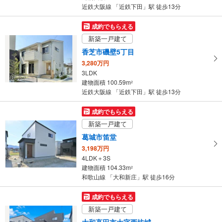
近鉄大阪線 「近鉄下田」駅 徒歩13分
成約でもらえる
新築一戸建て
香芝市磯壁5丁目
3,280万円
3LDK
建物面積 100.59m
2
近鉄大阪線 「近鉄下田」駅 徒歩13分
成約でもらえる
新築一戸建て
葛城市笛堂
3,198万円
4LDK＋3S
建物面積 104.33m
2
和歌山線 「大和新庄」駅 徒歩16分
成約でもらえる
新築一戸建て
大和高田市大字西坊城