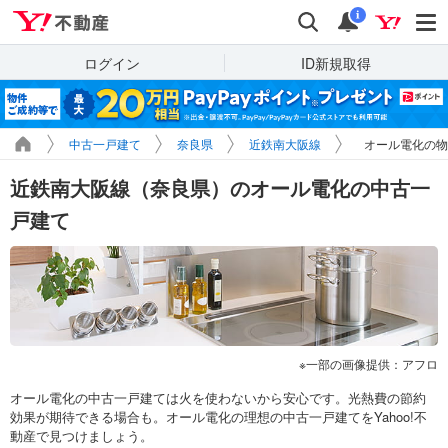
Yahoo!不動産
検索
通知
i
ログイン
ID新規取得
中古一戸建て
奈良県
近鉄南大阪線
オール電化の物
近鉄南大阪線（奈良県）のオール電化の中古一
戸建て
一部の画像提供：アフロ
オール電化の中古一戸建ては火を使わないから安心です。光熱費の節約
効果が期待できる場合も。オール電化の理想の中古一戸建てをYahoo!不
動産で見つけましょう。