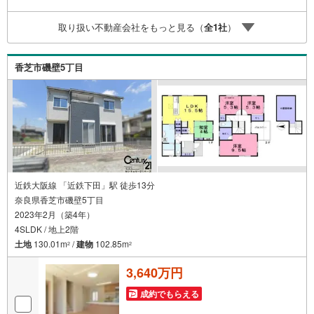
資金計画をサポート！2.買い替えなどにも対応できる売却
専門チームあり！3.たくさんの銀行と繋がりがあるため、
取り扱い不動産会社をもっと見る（
全
1
社
）
最も低金利になるように審査が可能！弊社は専門家同士が
連携をとっているため、より多くの知見がございますお気
軽にお問合せください
香芝市磯壁5丁目
近鉄大阪線 「近鉄下田」駅 徒歩13分
奈良県香芝市磯壁5丁目
2023年2月（築4年）
4SLDK / 地上2階
土地
130.01m
/
建物
102.85m
2
2
3,640万円
成約でもらえる