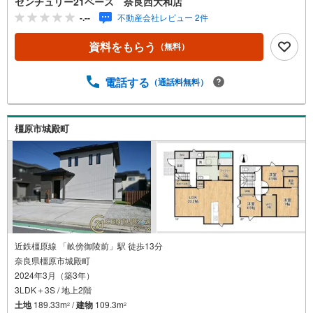
センチュリー21ベース 奈良西大和店
ンもお任せください！◇・提携銀行多数あり（地方銀行・
-.--
不動産会社レビュー 2件
都市銀行・信用金庫etc）・優遇後適用金利 0.875％～（審
査内容により異なります）--- ◇◇ Yahoo！不動産キャンペ
資料をもらう
（無料）
ーン対象店舗 ◇◇ ----当店で物件を成約いただくとPayPay
ボーナスライトがもらえる【Yahoo！不動産/物件ご成約キ
ャンペーン】の対象になります。「資料をもらう」「見学
電話する
（通話料無料）
予約をする」からエントリーください。※必ずYahoo！ JAP
AN IDでログインのうえお問い合わせください。----------------
-------------
橿原市城殿町
近鉄橿原線 「畝傍御陵前」駅 徒歩13分
奈良県橿原市城殿町
2024年3月（築3年）
3LDK＋3S / 地上2階
土地
189.33m
/
建物
109.3m
2
2