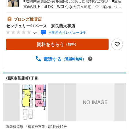
■近隣商業施設が徒歩圏内に充実した便利な立地◎！■全居
室6帖以上！4LDK＋WCL付きの広々邸宅！◇ご案内につい
て◇・水曜日も休まず営業中！・お仕事終わりのお時間で
もご見学可！・今から見たい！というお声にもご対応でき
ブロンズ推奨店
ます！◇住宅ローンもお任せください！◇・提携銀行多数
センチュリー21ベース 奈良西大和店
あり（地方銀行・都市銀行・信用金庫etc）・優遇後適用金
-.--
不動産会社レビュー 2件
利 0.875％～（審査内容により異なります）--- ◇◇ Yaho
o！不動産キャンペーン対象店舗 ◇◇ ----当店で物件を成約
資料をもらう
（無料）
いただくとPayPayボーナスライトがもらえる【Yahoo！不
動産/物件ご成約キャンペーン】の対象になります。「資料
をもらう」「見学予約をする」からエントリーください。※
電話する
（通話料無料）
必ずYahoo！ JAPAN IDでログインのうえお問い合わせくだ
さい。-----------------------------
橿原市菖蒲町1丁目
近鉄橿原線 「橿原神宮前」駅 徒歩15分