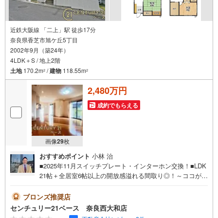
近鉄大阪線 「二上」駅 徒歩17分
奈良県香芝市旭ケ丘5丁目
2002年9月（築24年）
4LDK＋S / 地上2階
土地
170.2m
/
建物
118.55m
2
2
2,480万円
成約でもらえる
画像
29
枚
おすすめポイント
小林 治
■2025年11月スイッチプレート・インターホン交換！■LDK
21帖＋全居室6帖以上の開放感溢れる間取り◎！～ココがオ
ススメ～・地球に優しいオール電化住宅！・緑を身近に感
じられる閑静な住宅街！・駐車2台可能！※車種によりま
ブロンズ推奨店
す・お子様の通学も安心の旭ヶ丘小学校まで徒歩16分！
センチュリー21ベース 奈良西大和店
（約1200m）◇ご案内について◇・水曜日も休まず営業