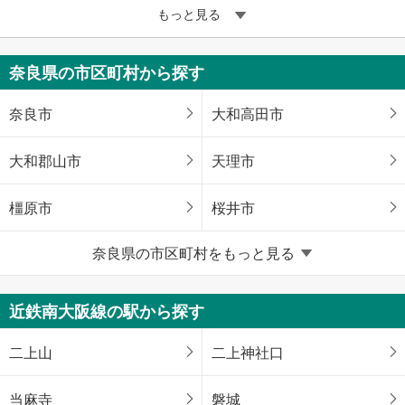
もっと見る
奈良県の市区町村から探す
奈良市
大和高田市
大和郡山市
天理市
橿原市
桜井市
奈良県の市区町村をもっと見る
生駒市
香芝市
葛城市
生駒郡平群町
近鉄南大阪線の駅から探す
生駒郡斑鳩町
磯城郡三宅町
二上山
二上神社口
磯城郡田原本町
北葛城郡上牧町
当麻寺
磐城