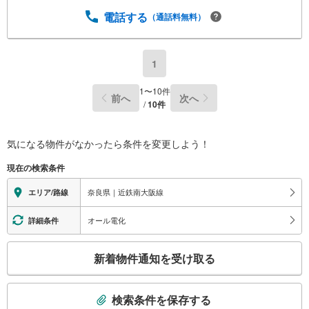
ただくとPayPayボーナスライトがもらえる【Yahoo！不動
産/物件ご成約キャンペーン】の対象になります。「資料を
電話する
（通話料無料）
もらう」「見学予約をする」からエントリーください。※必
ずYahoo！ JAPAN IDでログインのうえお問い合わせくださ
い。-----------------------------
1
1
〜
10
件
前へ
次へ
/
10
件
気になる物件がなかったら
条件を変更しよう！
現在の検索条件
奈良県｜近鉄南大阪線
エリア/路線
オール電化
詳細条件
こ
新着物件通知を受け取る
の
検
索
検索条件を保存する