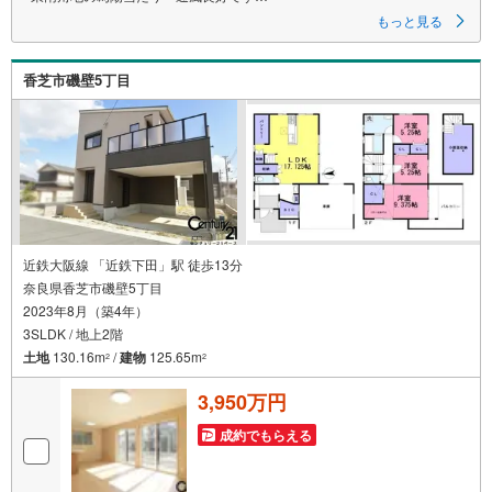
■各居室に収納があり家具の配置もしやすい間取りです
もっと見る
特徴
・お部屋数も多く、ゆとりのある間取りで家族とのお時間を楽しめます
香芝市磯壁5丁目
・東南角地につき、日当たり・通風良好
・大事にお手入れされたお庭は季節を感じられる憩いの場です
・接面道路は二方6.0m以上のため、見通しもよく防犯面も安心です
周辺環境
・道の駅・しらとりの郷羽曳野
バーべーキュー広場やちびっこ広場などがあり、家族連れで1日中楽しめま
す
・羽曳野市立羽曳が丘小学校まで徒歩約12分
・羽曳野市立峰塚中学校まで徒歩約24分
近鉄大阪線 「近鉄下田」駅 徒歩13分
弊社が選ばれる理由
奈良県香芝市磯壁5丁目
1.お金の扱い方のプロ、ファイナンシャルプランナーが資金計画をサポー
2023年8月（築4年）
ト！
2.買い替えなどにも対応できる売却専門チームあり！
3SLDK / 地上2階
3.たくさんの銀行と繋がりがあるため、最も低金利になるように審査が可
土地
130.16m
/
建物
125.65m
2
2
能！
3,950万円
成約でもらえる