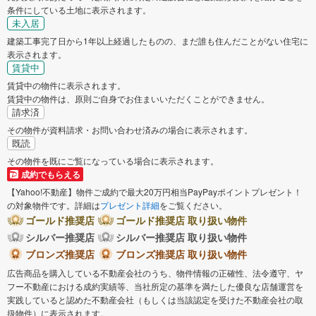
条件にしている土地に表示されます。
未入居
建築工事完了日から1年以上経過したものの、まだ誰も住んだことがない住宅に
表示されます。
賃貸中
賃貸中の物件に表示されます。
賃貸中の物件は、原則ご自身でお住まいいただくことができません。
請求済
その物件が資料請求・お問い合わせ済みの場合に表示されます。
既読
その物件を既にご覧になっている場合に表示されます。
成約でもらえる
【Yahoo!不動産】物件ご成約で最大20万円相当PayPayポイントプレゼント！
の対象物件です。詳細は
プレゼント詳細
をご覧ください。
ゴールド推奨店
ゴールド推奨店 取り扱い物件
シルバー推奨店
シルバー推奨店 取り扱い物件
ブロンズ推奨店
ブロンズ推奨店 取り扱い物件
広告商品を購入している不動産会社のうち、物件情報の正確性、法令遵守、ヤ
フー不動産における成約実績等、当社所定の基準を満たした優良な店舗運営を
実践していると認めた不動産会社（もしくは当該認定を受けた不動産会社の取
扱物件）に表示されます。