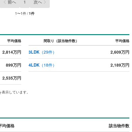
前へ
1
次へ
1
〜
1
件 /
1
件
ッチン
（
0
）
対面キッチン
（
1
）
契約、入居関連など
平均価格
間取り（該当物件数）
平均価格
能
（
0
）
2,814万円
3LDK
（
29
件）
2,609万円
899万円
4LDK
（
18
件）
2,189万円
機あり
（
1
）
2,535万円
を表示しています。
インクローゼット
床下収納
（
1
）
平均価格
該当物件数
庭