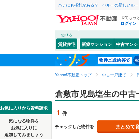
ハチにも権利がある？ ペルーの新しいルー
IDでもっ
ログイン
借りる
北海道
JR
北海道
山陽本線（
こだわり条件
リフォーム、
賃貸住宅
新築マンション
中古マンシ
津山線
(
0
)
リノベー
岡山市
北区
大内
(
(
61
2
)
)
東北
青森
（
0
）
伯備線
(
0
)
南区
倉敷ハイ
(
33
)
関東
東京
本四備讃
Yahoo!不動産トップ
中古一戸建て
設備
児島稗田
岡山県のそのほ
倉敷市
(
6
上東
床暖房
(
2
（
)
信越・北陸
かの地域
新潟
私鉄・その他
倉敷市児島塩生の中古
岡山電気
笠岡市
(
5
玉島乙島
駐車場2
智頭急行
(
高梁市
(
3
東海
愛知
お気に入りから資料請求
1
件
玉島八島
ＴＶモニ
瀬戸内市
気になる物件を
（
0
）
近畿
大阪
粒江
(
2
)
まとめて
チェックした物件を
お気に入りに
美作市
(
4
追加してみましょう
間取り、居室
鶴の浦
(
1