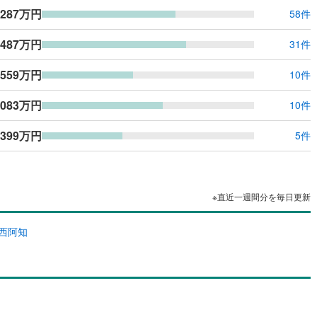
,287万円
ッキあり
（
0
）
58件
,487万円
31件
施工・品質・工法関連
,559万円
10件
震、制震構造
住宅性能評価付き
（
0
）
,083万円
10件
応
,399万円
5件
ン内見(相談)可
（
1
）
IT重説可
（
0
）
※直近一週間分を毎日更新
ン対応とは？
西阿知