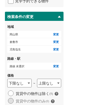
見学予約できる物件
ペ
ー
ジ
に
検索条件の変更
保
存
地域
す
る
岡山県
変更
倉敷市
変更
児島塩生
変更
路線・駅
路線 未選択
変更
価格
下限なし
上限なし
~
賃貸中の物件は除く
(
1
)
賃貸中の物件のみ
(
0
)