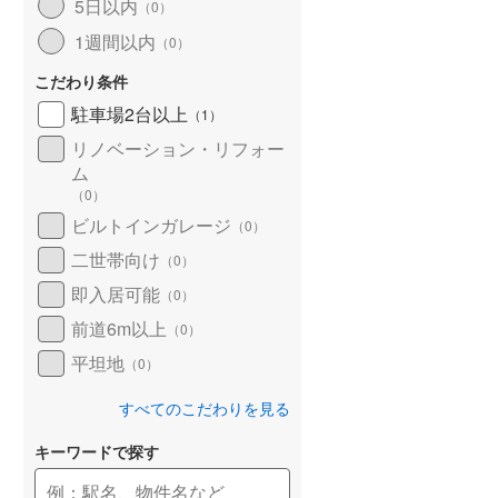
5日以内
（
0
）
1週間以内
（
0
）
こだわり条件
駐車場2台以上
（
1
）
リノベーション・リフォー
ム
（
0
）
ビルトインガレージ
（
0
）
二世帯向け
（
0
）
即入居可能
（
0
）
前道6m以上
（
0
）
平坦地
（
0
）
すべてのこだわりを見る
キーワードで探す