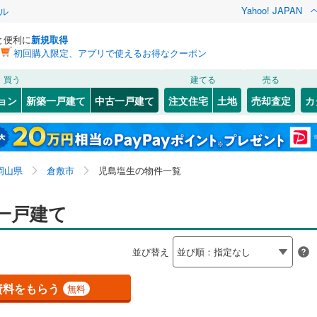
Yahoo! JAPAN
ル
と便利に
新規取得
初回購入限定、アプリで使えるお得なクーポン
検索条件を保存しました
買う
建てる
売る
JR西日本）
(
0
)
姫新線
(
0
)
リノベーション
ョン
新築一戸建て
中古一戸建て
注文住宅
土地
売却査定
カ
この検索条件の新着物件通知は、
マイページ
から設定できます。
吉備線
(
0
)
ション・リフォーム
築古・築30年以上
（
1
）
中区
片島町
(
52
(
3
)
)
岩手
宮城
秋田
山形
芸備線
(
0
)
ツ
(
1
)
児島塩生
(
1
)
岡山県、倉敷市、児島塩生
神奈川
埼玉
千葉
茨城
線
(
0
)
土讃線
(
0
)
岡山県
倉敷市
児島塩生の物件一覧
町
(
1
)
児島柳田町
(
2
)
5
)
津山市
(
24
)
0
）
田ノ上
オール電化
(
1
)
（
0
）
長野
富山
石川
福井
一戸建て
軌道東山線
(
0
)
岡山電気軌道清輝橋線
(
0
)
)
井原市
(
5
)
検索条件を保存する
台以上
(
7
)
（
1
）
玉島柏島
ビルトインガレージ
(
3
)
（
0
）
0
)
井原鉄道
(
0
)
閉じる
閉じる
お気に入りリストを見る
お気に入りリストを見る
閉じる
閉じる
)
新見市
(
1
)
岐阜
静岡
三重
並び替え
タ付インターホン
(
1
)
茶屋町
防犯カメラ
(
1
)
（
0
）
マイページ
(
7
)
赤磐市
(
18
)
兵庫
京都
滋賀
奈良
連島町連島
(
2
)
資料をもらう
無料
)
浅口市
(
5
)
全体
)
徳芳
(
1
)