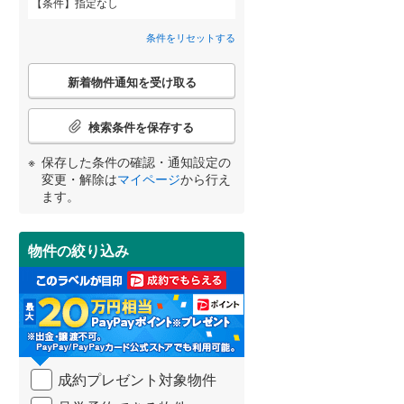
条件
指定なし
小田郡矢掛町
(
1
)
中畝
(
2
)
間取り変更可能
（
0
）
条件をリセットする
勝田郡勝央町
(
1
)
西阿知町西原
(
1
)
3階建て以上
（
0
）
こ
久米郡久米南町
(
0
)
新着物件通知を受け取る
の
白楽町
(
1
)
宮崎
鹿児島
沖縄
検
索
検索条件を保存する
福田町浦田
(
1
)
条
件
保存した条件の確認・通知設定の
安江
(
2
)
で
小学校まで1km以内
（
1
）
変更・解除は
マイページ
から行え
通
する
る
条件をリセットする
条件をリセットする
条件をリセットする
条件をリセットする
条件をリセットする
条件をリセットする
ます。
真備町上二万
(
1
)
知
を
受
物件の絞り込み
南道路
（
0
）
け
取
る
・
条
件
を
成約プレゼント対象物件
マ
イ