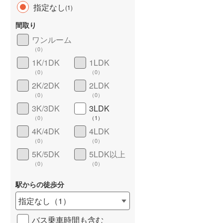
指定なし
(
1
)
間取り
ワンルーム
（
0
）
長期優良住宅
（
0
）
1K/1DK
1LDK
（
0
）
（
0
）
2K/2DK
2LDK
（
0
）
（
0
）
3K/3DK
3LDK
（
0
）
（
1
）
4K/4DK
4LDK
詳しく見る
（
0
）
（
0
）
5K/5DK
5LDK以上
（
0
）
（
0
）
駅からの徒歩分
指定なし
（
1
）
バス乗車時間も含む