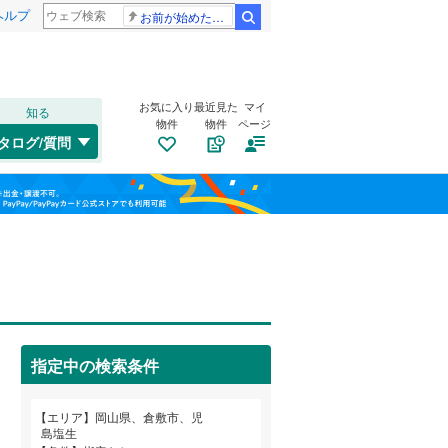
ヘルプ
お前が始めた物語だろ
検索
お気に入り
最近見た
マイ
知る
物件
物件
ページ
赤穂線
(
0
)
タログ/質問
宇野線
(
0
)
東区
北畝
(
(
30
1
)
)
福島
因美線
(
0
)
児島下の町
(
1
)
栃木
群馬
山梨
山陽新幹線
(
0
)
笹沖
(
2
)
玉野市
(
10
)
玉島上成
トイレ２か所
(
1
)
（
0
）
水島臨海鉄道
(
0
)
総社市
(
10
)
玉島柏台
太陽光発電システム
(
1
)
（
0
）
備前市
(
9
)
指定中の検索条件
粒浦
(
1
)
真庭市
(
3
)
和歌山
連島町西之浦
(
2
)
エリア
岡山県、倉敷市、児
和気郡和気町
(
0
)
島塩生
中帯江
(
1
)