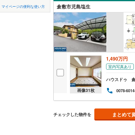
中国
鳥取
都窪郡早
倉敷市児島塩生
マイページの便利な使い方
中島
(
2
)
吹き抜け
真庭郡新
四国
徳島
西阿知町
二世帯向
勝田郡奈
西岡
(
1
)
サービス
九州・沖縄
福岡
久米郡美
東粒浦
(
1
立地
福田町古
1,490万円
最寄りの
0
0
0
0
0
0
該当物件
該当物件
該当物件
該当物件
該当物件
該当物件
件
件
件
件
件
件
庄新町
(
1
室内写真あり
配置、向き、
ハウスドゥ 
前道6m
画像
31
枚
0078-6014
平坦地
（
LD
まとめて
チェックした物件を
リビング
（
0
）