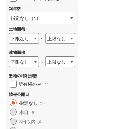
築年数
指定なし
（
1
）
土地面積
下限なし
上限なし
~
建物面積
下限なし
上限なし
~
敷地の権利形態
所有権のみ
（
1
）
情報公開日
指定なし
（
1
）
本日
（
0
）
3日以内
（
0
）