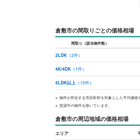
キッチン
独立型キ
倉敷市の間取りごとの価格相場
販売、価格、
間取り（該当物件数）
即入居可
2LDK
（
2
件）
4K/4DK
（
1
件）
浴室
浴室乾燥
5LDK以上
（
10
件）
収納
物件が所在する市区町村を対象とした平均価格
賃貸中の物件を除いています。
ウォーク
倉敷市の周辺地域の価格相場
（
0
）
エリア
バルコニー、