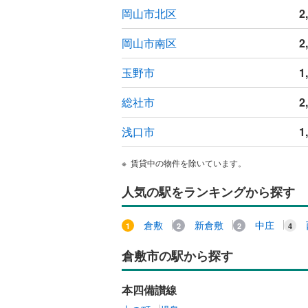
岡山市北区
2
ウッドデ
岡山市南区
2
構造・規模・
玉野市
1
耐震、免
（
0
）
総社市
2
オンライン対
浅口市
1
オンライ
賃貸中の物件を除いています。
人気の駅をランキングから探す
オンライ
倉敷
新倉敷
中庄
倉敷市の駅から探す
本四備讃線