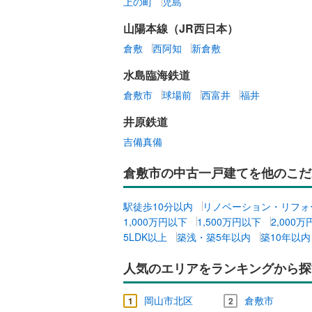
上の町
児島
山陽本線（JR西日本）
倉敷
西阿知
新倉敷
水島臨海鉄道
倉敷市
球場前
西富井
福井
井原鉄道
吉備真備
倉敷市の中古一戸建てを他のこだ
駅徒歩10分以内
リノベーション・リフォ
1,000万円以下
1,500万円以下
2,000
5LDK以上
築浅・築5年以内
築10年以内
人気のエリアをランキングから探
岡山市北区
倉敷市
1
2