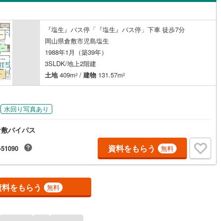
島根
岡山
広島
山口
島町
(
2
)
浅口郡里庄町
(
3
)
中庄
(
3
)
（
0
）
バリアフリー住宅
（
0
）
庄村
(
0
)
苫田郡鏡野町
(
2
)
香川
愛媛
高知
『塩生』バス停「『塩生』バス停」下車 徒歩7分
(
1
)
西阿知町新田
(
1
)
け
（
0
）
平屋・1階建て
（
0
）
保存した条件を見る
岡山県倉敷市児島塩生
義町
(
2
)
英田郡西粟倉村
(
0
)
1988年1月（築39年）
西坂
(
2
)
ルーム（納戸）
（
0
）
佐賀
長崎
熊本
大分
咲町
(
1
)
加賀郡吉備中央町
(
0
)
3SLDK/地上2階建
)
福井
(
1
)
土地
409m
/
建物
131.57m
2
2
新田
(
1
)
福田町福田
(
1
)
駅が始発駅
（
0
）
海まで2km以内
（
0
）
この条件で検索する
この条件で検索する
この条件で検索する
この条件で検索する
この条件で検索する
この条件で検索する
市区町村以下を選択
市区町村を選択す
駅を選択する
)
真備町市場
(
1
)
水回り写真あり
建ち方、日当たり
倉敷バイパス
以上
（
0
）
角地
（
0
）
資料をもらう
-51090
無料
0
）
資料をもらう
無料
ダイニング15畳以上