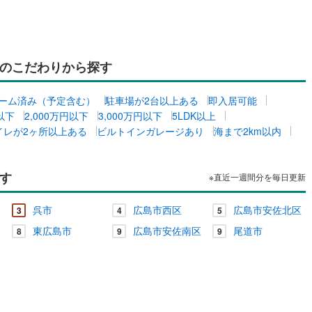
のこだわりから探す
ーム済み（予定含む）
駐車場が2台以上ある
即入居可能
円以下
2,000万円以下
3,000万円以下
5LDK以上
イレが2ヶ所以上ある
ビルトインガレージあり
海まで2km以内
す
※直近一週間分を毎日更新
呉市
広島市西区
広島市安佐北区
3
4
5
東広島市
広島市安佐南区
尾道市
8
9
9