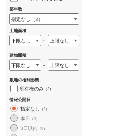
築年数
指定なし
（
2
）
土地面積
下限なし
上限なし
~
建物面積
下限なし
上限なし
~
敷地の権利形態
所有権のみ
（
2
）
情報公開日
指定なし
（
2
）
本日
（
0
）
3日以内
（
0
）