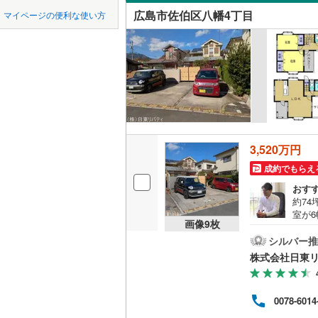
中国
鳥取
江田島市
広島市佐伯区八幡4丁目
マイページの便利な使い方
吹き抜け
安芸郡熊
四国
徳島
二世帯向
山県郡北
サービス
九州・沖縄
福岡
神石郡神
立地
最寄りの
0
0
0
0
0
0
3,520万円
該当物件
該当物件
該当物件
該当物件
該当物件
該当物件
件
件
件
件
件
件
成約でもらえ
配置、向き、
おす
約7
前道6m
室が
画像
9
枚
くの
平坦地
（
す。広
シルバー推
「実
株式会社日東
の長
LD
やL
を通
リビング
0078-6014
を頂
（
1
）
「人