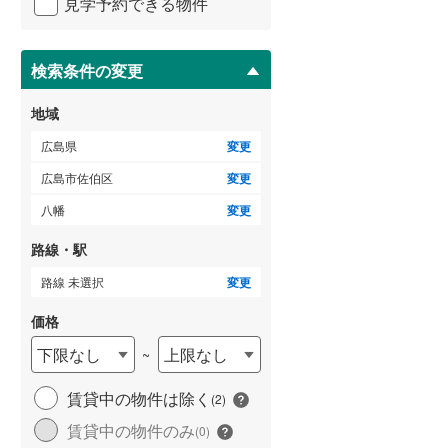
見学予約できる物件
ペ
ー
ジ
に
検索条件の変更
保
存
地域
す
る
広島県
変更
広島市佐伯区
変更
八幡
変更
路線・駅
路線 未選択
変更
価格
下限なし
上限なし
~
賃貸中の物件は除く
(
2
)
賃貸中の物件のみ
(
0
)