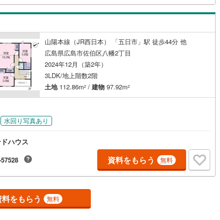
ます。株式会社日東リバティ〒732-0818広島市南区段原日出2丁目2-22-2
ッチン
（
0
）
対面キッチン
（
1
）
山陽本線（JR西日本） 「五日市」駅 徒歩44分 他
広島県広島市佐伯区八幡2丁目
2024年12月（築2年）
契約、入居関連など
3LDK/地上階数2階
能
（
1
）
土地
112.86m
/
建物
97.92m
2
2
水回り写真あり
機あり
（
1
）
ンドハウス
資料をもらう
-57528
無料
インクローゼット
床下収納
（
1
）
資料をもらう
無料
庭