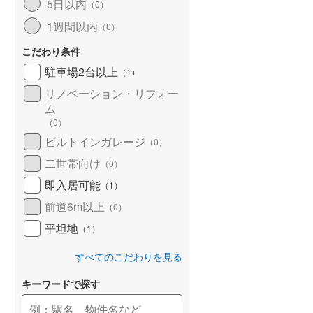
5日以内
（
0
）
1週間以内
（
0
）
こだわり条件
駐車場2台以上
（
1
）
リノベーション・リフォー
ム
（
0
）
ビルトインガレージ
（
0
）
二世帯向け
（
0
）
即入居可能
（
1
）
前道6m以上
（
0
）
平坦地
（
1
）
すべてのこだわりを見る
キーワードで探す