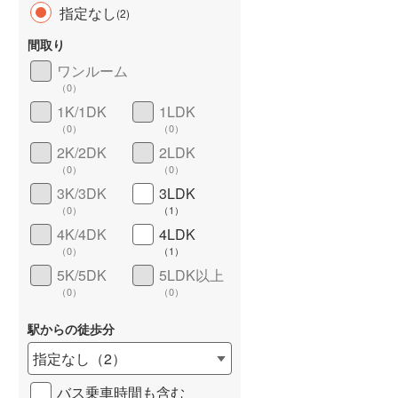
指定なし
(
2
)
間取り
ワンルーム
（
0
）
長期優良住宅
（
0
）
1K/1DK
1LDK
（
0
）
（
0
）
2K/2DK
2LDK
（
0
）
（
0
）
3K/3DK
3LDK
（
0
）
（
1
）
4K/4DK
4LDK
詳しく見る
（
0
）
（
1
）
5K/5DK
5LDK以上
（
0
）
（
0
）
駅からの徒歩分
指定なし
（
2
）
バス乗車時間も含む