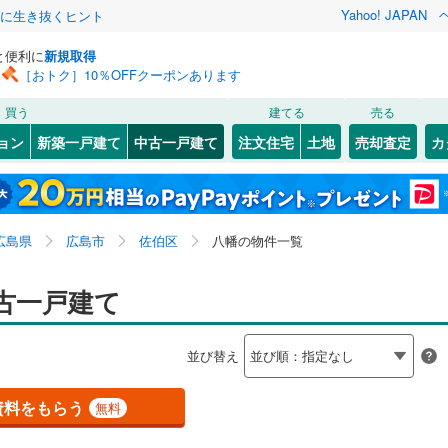
Yahoo! JAPAN
クに生き抜くヒント
と便利に
新規取得
［おトク］10％OFFクーポンあります
検索条件を保存しました
買う
建てる
売る
JR西日本）
(
2
)
芸備線
(
0
)
リノベーション
ョン
新築一戸建て
中古一戸建て
注文住宅
土地
売却査定
カ
この検索条件の新着物件通知は、
マイページ
から設定できます。
可部線
(
0
)
ション・リフォーム
築古・築30年以上
（
0
）
)
東区
五日市町大字上河内
(
37
)
(
1
)
岩手
宮城
秋田
山形
線
(
0
)
南
(
1
)
安佐南区
三筋
(
1
)
(
71
)
広島県、広島市佐伯区、八幡
神奈川
埼玉
千葉
茨城
広島県
広島市
佐伯区
八幡の物件一覧
9
)
)
佐伯区
城山
(
2
(
)
37
)
0
)
広島電鉄本線
(
0
)
0
）
八幡東
オール電化
(
1
)
（
2
）
長野
富山
石川
福井
古一戸建て
横川線
(
0
)
広島電鉄江波線
(
0
)
竹原市
(
2
)
検索条件を保存する
台以上
（
1
）
三宅
ビルトインガレージ
(
1
)
（
0
）
白島線
(
0
)
広島電鉄宮島線
(
2
)
閉じる
閉じる
お気に入りリストを見る
お気に入りリストを見る
閉じる
閉じる
4
)
福山市
(
149
)
岐阜
静岡
三重
並び替え
タ付インターホン
)
杉並台
防犯カメラ
(
1
)
（
0
）
マイページ
交通アストラムライン
(
0
)
1
)
庄原市
(
8
)
兵庫
京都
滋賀
奈良
)
資料をもらう
無料
(
37
)
廿日市市
(
23
)
全体