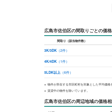
ウッドデ
構造・規模・
耐震、免
広島市佐伯区の間取りごとの価格
（
0
）
間取り（該当物件数）
オンライン対
3K/3DK
（
2
件）
オンライ
4K/4DK
（
1
件）
オンライ
5LDK以上
（
6
件）
物件が所在する市区町村を対象とした平均価格
賃貸中の物件を除いています。
広島市佐伯区の周辺地域の価格相