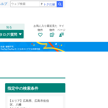
ヘルプ
トクだ値
検索
お気に入り
最近見た
マイ
知る
物件
物件
ページ
福塩線
(
0
)
タログ/質問
木次線
(
0
)
南区
五日市町大字下河内
(
18
)
(
1
)
福島
安佐北区
美鈴が丘緑
(
75
(
1
)
)
栃木
群馬
山梨
薬師が丘
(
3
)
広島電鉄宇品線
(
0
)
観音台
トイレ２か所
(
5
)
（
1
）
広島電鉄皆実線
(
0
)
三原市
(
12
)
河内南
太陽光発電システム
(
8
)
（
1
）
広島電鉄循環線
(
0
)
府中市
(
12
)
指定中の検索条件
石内北
(
1
)
大竹市
(
6
)
和歌山
エリア
広島県、広島市佐伯
安芸高田市
(
4
)
区、八幡