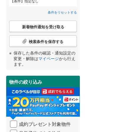
条件
指定なし
安芸郡海田町
(
3
)
間取り変更可能
（
0
）
条件をリセットする
山県郡安芸太田町
(
0
)
3階建て以上
（
0
）
こ
世羅郡世羅町
(
1
)
新着物件通知を受け取る
の
宮崎
鹿児島
沖縄
検
索
検索条件を保存する
条
件
保存した条件の確認・通知設定の
で
小学校まで1km以内
（
0
）
変更・解除は
マイページ
から行え
通
する
る
条件をリセットする
条件をリセットする
条件をリセットする
条件をリセットする
条件をリセットする
条件をリセットする
ます。
知
を
受
物件の絞り込み
南道路
（
0
）
け
取
る
・
条
件
を
成約プレゼント対象物件
マ
イ