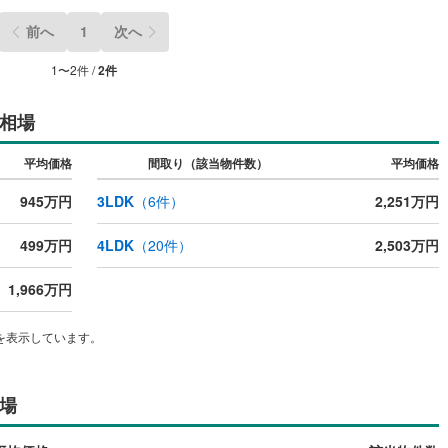
ッキあり
（
0
）
前へ
1
次へ
施工・品質・工法関連
1
〜
2
件 /
2
件
震、制震構造
住宅性能評価付き
（
0
）
相場
平均価格
間取り（該当物件数）
平均価格
応
945万円
3LDK
（
6
件）
2,251万円
ン内見(相談)可
（
0
）
IT重説可
（
0
）
499万円
4LDK
（
20
件）
2,503万円
ン対応とは？
1,966万円
を表示しています。
場