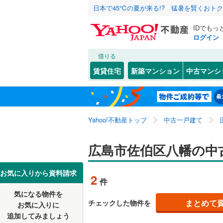
日本で45℃の夏が来る!? 猛暑を賢くおト
IDでもっ
ログイン
借りる
北海道
JR
北海道
山陽本線（
こだわり条件
リフォーム、
賃貸住宅
新築マンション
中古マンシ
呉線
(
0
)
リノベー
広島市
中区
海老園
(
3
(
)
1
東北
青森
（
0
）
山陽新幹
西区
美鈴が丘
(
27
)
関東
東京
Yahoo!不動産トップ
中古一戸建て
設備
安芸区
藤の木
(
(
1
4
私鉄・その他
井原鉄道
(
八幡
床暖房
(
2
（
)
信越・北陸
新潟
広島市佐伯区八幡の中
広島電鉄
広島県のそのほ
呉市
(
53
)
千同
駐車場2
(
1
)
かの地域
広島電鉄
尾道市
(
1
東海
愛知
お気に入りから資料請求
2
件
石内南
ＴＶモニ
(
1
広島高速
三次市
(
1
気になる物件を
（
2
）
近畿
大阪
石内東
(
1
まとめて
チェックした物件を
お気に入りに
東広島市
追加してみましょう
間取り、居室