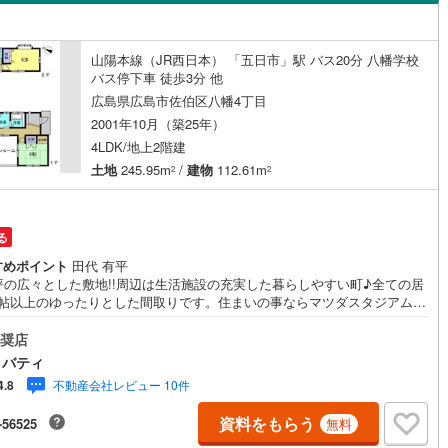
島根
岡山
広島
山口
(
1
)
安芸郡府中町
(
9
)
（
0
）
バリアフリー住宅
（
0
）
野町
(
20
)
安芸郡坂町
(
2
)
香川
愛媛
高知
山陽本線（JR西日本） 「五日市」駅 バス20分 八幡学校
け
（
0
）
平屋・1階建て
（
0
）
保存した条件を見る
バス停下車 徒歩3分 他
広島町
(
5
)
豊田郡大崎上島町
(
0
)
広島県広島市佐伯区八幡4丁目
ルーム（納戸）
（
0
）
佐賀
長崎
熊本
大分
石高原町
(
0
)
2001年10月（築25年）
4LDK/地上2階建
土地
245.95m
/
建物
112.61m
2
2
駅が始発駅
（
0
）
海まで2km以内
（
0
）
この条件で検索する
この条件で検索する
この条件で検索する
この条件で検索する
この条件で検索する
この条件で検索する
市区町村以下を選択
市区町村を選択す
駅を選択する
る
建ち方、日当たり
すめポイント
田代 有平
4坪の広々とした敷地!!周辺は生活施設の充実した暮らしやすい町♪全ての居
以上
（
0
）
角地
（
0
）
6帖以上のゆったりとした間取りです。住まいの事ならマツダスタジアム近
日東リバティへ!!チラシやネット広告に載っていない物件もご紹介できま
1
）
島市内はもちろん廿日市から呉・東広島まで6000物件の豊富な情報量!!
奨店
際に自分自身が住む家を見て納得して買いたい」広告では分かり難い物件
リバティ
所や短所を現地でご確認できます。お気軽にお問い合わせ下さい。TV電話
不動産会社レビュー 10件
4.8
INE等でオンライン案内も可能です。お気軽にお申し付け下さい。「住まい
じた出逢いを大切に」をモットーに、創業以来多くのお客様に信頼と信用
ダイニング15畳以上
資料をもらう
-56525
無料
き、広島県下でも有数の不動産グループへ成長することができました。
と人、心と心」これからもこの精神を大切に、お客様へのサポートをさせ