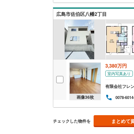
て頂き
F
キッチン
広島市佐伯区八幡2丁目
独立型キ
販売、価格、
即入居可
3,380万円
浴室
室内写真あり
浴室乾燥
有限会社フレ
収納
画像
36
枚
0078-6014
ウォーク
（
0
）
まとめて
チェックした物件を
バルコニー、