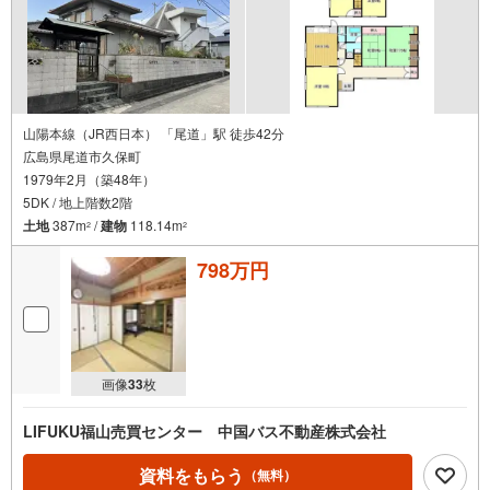
山陽本線（JR西日本） 「尾道」駅 徒歩42分
広島県尾道市久保町
1979年2月（築48年）
5DK / 地上階数2階
土地
387m
/
建物
118.14m
2
2
798万円
画像
33
枚
LIFUKU福山売買センター 中国バス不動産株式会社
資料をもらう
（無料）