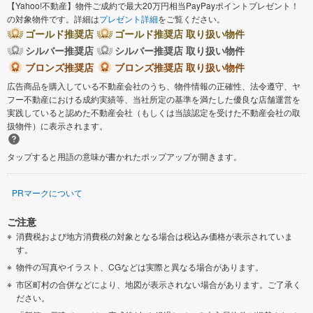
【Yahoo!不動産】物件ご成約で最大20万円相当PayPayポイントプレゼント！
の対象物件です。詳細は
プレゼント詳細
をご覧ください。
ゴールド推奨店
ゴールド推奨店 取り扱い物件
シルバー推奨店
シルバー推奨店 取り扱い物件
ブロンズ推奨店
ブロンズ推奨店 取り扱い物件
広告商品を購入している不動産会社のうち、物件情報の正確性、法令遵守、ヤ
フー不動産における成約実績等、当社所定の基準を満たした優良な店舗運営を
実践していると認めた不動産会社（もしくは当該認定を受けた不動産会社の取
扱物件）に表示されます。
タップすると用語の意味が書かれたポップアップが開きます。
PRマークについて
ご注意
消費税および地方消費税の対象となる場合は税込み価格が表示されていま
す。
物件の写真やイラスト、CGなどは実際と異なる場合があります。
市区町村の合併などにより、地図が表示されない場合があります。ご了承く
ださい。