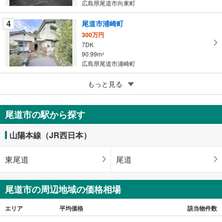
存
広島県尾道市向東町
す
る
4
尾道市浦崎町
300万円
7DK
90.99m
2
広島県尾道市浦崎町
5
尾道市久保町
もっと見る
798万円
5DK
尾道市の駅から探す
118.14m
2
広島県尾道市久保町
山陽本線（JR西日本）
東尾道
尾道
尾道市の周辺地域の価格相場
エリア
平均価格
該当物件数