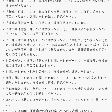
「新築一戸建て」には、完成後1年を経過している未入居物件が掲載されてい
る場合があります。
「新築一戸建て」には、販売住戸が複数の物件は、全ての住戸に該当しない
項目もあります。各問い合わせ先にご確認ください。
「建築条件付き土地」の価格には、建物価格は含まれません。
「建築条件付き土地」の「建物プラン例」は、土地購入者の設計プランの一
例であり、プランの採用可否は任意です。
「土地（建築条件なし）」の「建物プラン例」に関して、そのプラン例は特
定の建築請負会社によるもので、 当該建築請負会社以外で建てた場合、同様
のものが同価格で建てられるとは限りません。また、建築請負会社を特定す
るものではありません。
お客様が入力する個人情報を含むお問い合わせデータは、当該物件の取扱会
社に送信され、そこで管理されます。
お問い合わせをされたお客様へは、取扱会社がご連絡いたします。
物件に関するお客様のお問い合わせについては、LINEヤフー株式会社は一切
関与いたしません。取扱会社に直接ご確認ください。
不動産購入の検討、契約にあたってはお客様ご自身が情報を確認し、各会社
より十分な説明を受け判断してください。
本ページの掲載内容は変更される場合があります。あらかじめご了承くださ
い。
クチコミはYahoo!不動産が独自で収集したものを表示しています。