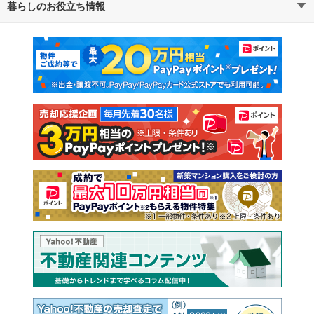
暮らしのお役立ち情報
不動産・住宅
賃貸住宅
通勤・通学時間から探す
地図から探す
マンションカタログ
教えて！住まいの先生
新築マンション
中古マンション
新築一戸建て
中古一戸建て
注文住宅
土地
売却査定