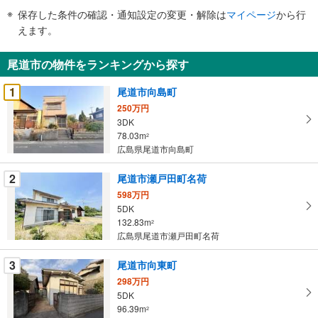
件
保存した条件の確認・通知設定の変更・解除は
マイページ
から行
で
えます。
通
知
尾道市の物件をランキングから探す
を
受
1
尾道市向島町
け
250万円
取
3DK
る
78.03m
2
・
広島県尾道市向島町
条
2
尾道市瀬戸田町名荷
件
を
598万円
5DK
マ
132.83m
2
イ
広島県尾道市瀬戸田町名荷
ペ
ー
3
尾道市向東町
ジ
298万円
に
5DK
保
96.39m
2