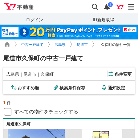
Yahoo!不動産
検索
通知
i
ログイン
ID新規取得
中古一戸建て
広島県
尾道市
久保町の物件一覧
尾道市久保町の中古一戸建て
広島県｜尾道市｜久保町
条件変更
おすすめ順
検索条件保存
通知設定
1
件
すべての物件をチェックする
尾道市久保町