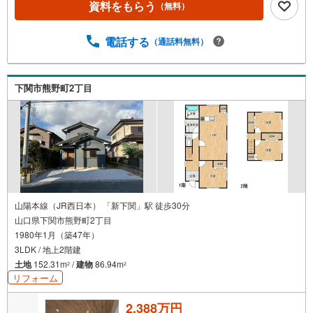
資料をもらう
（無料）
電話する
（通話料無料）
下関市熊野町2丁目
山陽本線（JR西日本） 「新下関」駅 徒歩30分
山口県下関市熊野町2丁目
1980年1月（築47年）
3LDK / 地上2階建
土地
152.31m
/
建物
86.94m
2
2
リフォーム
2,388万円