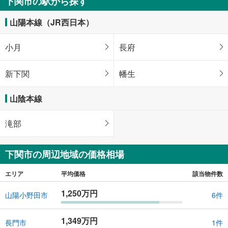
下関市の駅から探す
3LDK
111m
2
山陽本線（JR西日本）
山口県下関市大字永田郷
小月
長府
新下関
幡生
山陰本線
滝部
下関市の周辺地域の価格相場
エリア
平均価格
該当物件数
1,250万円
山陽小野田市
6件
1,349万円
長門市
1件