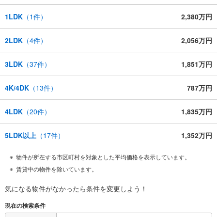
1LDK
（
1
件）
2,380万円
2LDK
（
4
件）
2,056万円
3LDK
（
37
件）
1,851万円
4K/4DK
（
13
件）
787万円
4LDK
（
20
件）
1,835万円
5LDK以上
（
17
件）
1,352万円
物件が所在する市区町村を対象とした平均価格を表示しています。
賃貸中の物件を除いています。
気になる物件がなかったら
条件を変更しよう！
現在の検索条件