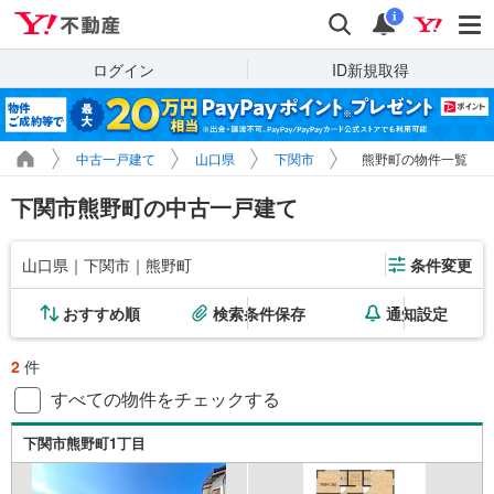
Yahoo!不動産
検索
通知
i
ログイン
ID新規取得
中古一戸建て
山口県
下関市
熊野町の物件一覧
下関市熊野町の中古一戸建て
山口県｜下関市｜熊野町
条件変更
おすすめ順
検索条件保存
通知設定
2
件
すべての物件をチェックする
下関市熊野町1丁目