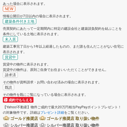
あった場合に表示されます。
NEW
情報公開日が7日以内の場合に表示されます。
建築条件付き土地
売買契約にあたって一定期間内に特定の建設会社と建築請負契約を結ぶことを
条件にしている土地に表示されます。
未入居
建築工事完了日から1年以上経過したものの、まだ誰も住んだことがない住宅に
表示されます。
賃貸中
賃貸中の物件に表示されます。
賃貸中の物件は、原則ご自身でお住まいいただくことができません。
請求済
その物件が資料請求・お問い合わせ済みの場合に表示されます。
既読
その物件を既にご覧になっている場合に表示されます。
成約でもらえる
【Yahoo!不動産】物件ご成約で最大20万円相当PayPayポイントプレゼント！
の対象物件です。詳細は
プレゼント詳細
をご覧ください。
ゴールド推奨店
ゴールド推奨店 取り扱い物件
シルバー推奨店
シルバー推奨店 取り扱い物件