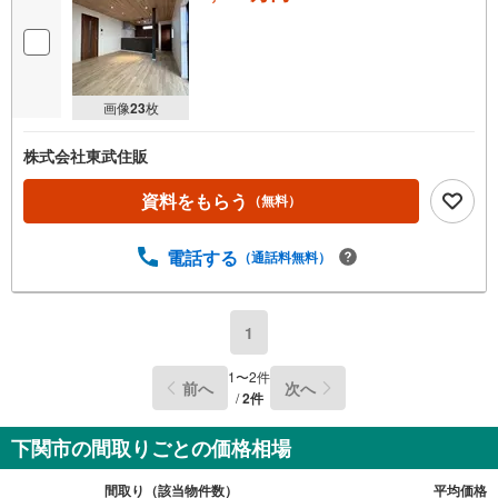
画像
23
枚
株式会社東武住販
資料をもらう
（無料）
電話する
（通話料無料）
1
1
〜
2
件
前へ
次へ
/
2
件
下関市の間取りごとの価格相場
間取り（該当物件数）
平均価格