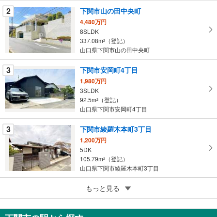
を
2
下関市山の田中央町
マ
4,480万円
イ
8SLDK
337.08m
（登記）
ペ
2
山口県下関市山の田中央町
ー
ジ
3
下関市安岡町4丁目
に
1,980万円
保
3SLDK
存
92.5m
（登記）
2
す
山口県下関市安岡町4丁目
る
3
下関市綾羅木本町3丁目
1,200万円
5DK
105.79m
（登記）
2
山口県下関市綾羅木本町3丁目
5
もっと見る
成約でもらえる
下関市大字永田郷
1,299万円