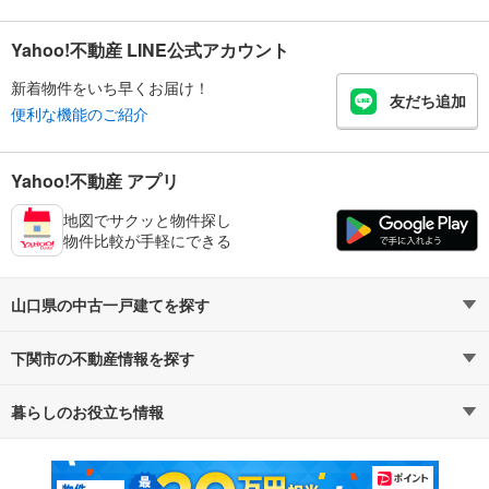
Yahoo!不動産 LINE公式アカウント
新着物件をいち早くお届け！
友だち追加
便利な機能のご紹介
Yahoo!不動産 アプリ
地図でサクッと物件探し
物件比較が手軽にできる
山口県の中古一戸建てを探す
下関市の不動産情報を探す
路線・駅から探す
地域から探す
暮らしのお役立ち情報
不動産・住宅
賃貸住宅
通勤・通学時間から探す
地図から探す
マンションカタログ
教えて！住まいの先生
新築マンション
中古マンション