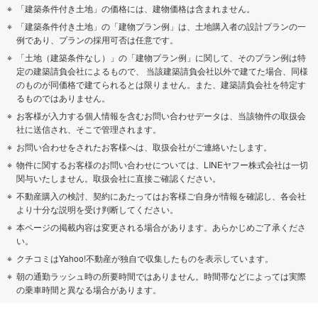
「建築条件付き土地」の価格には、建物価格は含まれません。
「建築条件付き土地」の「建物プラン例」は、土地購入者の設計プランの一
例であり、プランの採用可否は任意です。
「土地（建築条件なし）」の「建物プラン例」に関して、そのプラン例は特
定の建築請負会社によるもので、 当該建築請負会社以外で建てた場合、同様
のものが同価格で建てられるとは限りません。また、建築請負会社を特定す
るものではありません。
お客様が入力する個人情報を含むお問い合わせデータは、当該物件の取扱会
社に送信され、そこで管理されます。
お問い合わせをされたお客様へは、取扱会社がご連絡いたします。
物件に関するお客様のお問い合わせについては、LINEヤフー株式会社は一切
関与いたしません。取扱会社に直接ご確認ください。
不動産購入の検討、契約にあたってはお客様ご自身が情報を確認し、各会社
より十分な説明を受け判断してください。
本ページの掲載内容は変更される場合があります。あらかじめご了承くださ
い。
クチコミはYahoo!不動産が独自で収集したものを表示しています。
朝の通勤ラッシュ時の所要時間ではありません。時間帯などによっては実際
の乗車時間と異なる場合があります。