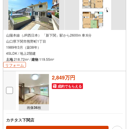
山陽本線（JR西日本） 「新下関」駅から2600m 車:6分
山口県下関市熊野町1丁目
1989年3月（築38年）
4SLDK / 地上2階建
土地
218.72m
/
建物
119.55m
2
2
リフォーム
2,849万円
成約でもらえる
画像
36
枚
カチタス下関店