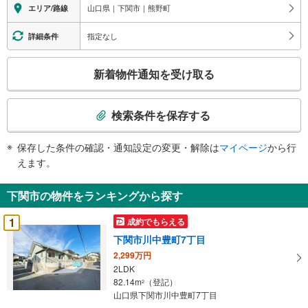
山口県｜下関市｜熊野町
エリア/路線
指定なし
詳細条件
こ
新着物件通知を受け取る
の
検
索
検索条件を保存する
条
件
保存した条件の確認・通知設定の変更・解除は
マイページ
から行
で
えます。
通
知
下関市の物件をランキングから探す
を
受
1
成約でもらえる
け
下関市川中豊町7丁目
取
2,299万円
る
2LDK
・
82.14m
（登記）
2
条
山口県下関市川中豊町7丁目
件