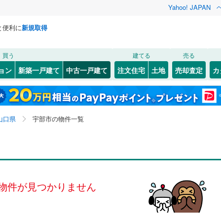
Yahoo! JAPAN
と便利に
新規取得
検索条件を保存しました
買う
建てる
売る
JR西日本）
(
0
)
岩徳線
(
0
)
リノベーション
ョン
新築一戸建て
中古一戸建て
注文住宅
土地
売却査定
カ
この検索条件の新着物件通知は、
マイページ
から設定できます。
小野田線
(
0
)
ション・リフォーム
築古・築30年以上
（
0
）
部
04
(
)
1
)
宇部市
大字車地
(
25
(
1
)
)
岩手
宮城
秋田
山形
0
)
山陽本線（JR九州）
(
0
)
防府市
末広町
(
(
11
1
)
)
山口県、宇部市
神奈川
埼玉
千葉
茨城
山口県
宇部市の物件一覧
波
)
(
6
)
光市
東小羽山町
(
5
)
(
1
)
錦川清流線
(
0
)
恵
0
)
）
(
1
)
美祢市
岬町
オール電化
(
1
(
)
1
)
（
0
）
長野
富山
石川
福井
検索条件を保存する
田市
台以上
(
1
)
(
6
（
)
0
）
大島郡周防大島町
東梶返
ビルトインガレージ
(
1
)
(
3
（
)
0
）
閉じる
閉じる
お気に入りリストを見る
お気に入りリストを見る
閉じる
閉じる
岐阜
静岡
三重
関町
タ付インターホン
(
0
)
熊毛郡田布施町
大字船木
防犯カメラ
(
1
（
)
0
）
(
0
)
マイページ
物件が見つかりません
兵庫
京都
滋賀
奈良
武町
(
0
)
全体