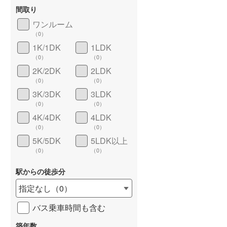
間取り
ワンルーム
（
0
）
1K/1DK
1LDK
長期優良住宅
（
0
）
（
0
）
（
0
）
2K/2DK
2LDK
（
0
）
（
0
）
3K/3DK
3LDK
（
0
）
（
0
）
4K/4DK
4LDK
（
0
）
（
0
）
5K/5DK
5LDK以上
詳しく見る
（
0
）
（
0
）
駅からの徒歩分
指定なし
（
0
）
バス乗車時間も含む
築年数