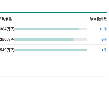
島根
岡山
広島
山口
（
0
）
バリアフリー住宅
（
0
）
香川
愛媛
高知
け
（
0
）
平屋・1階建て
（
0
）
保存した条件を見る
平均価格
該当物件数
ルーム（納戸）
（
0
）
佐賀
長崎
熊本
大分
,384万円
18件
,250万円
6件
駅が始発駅
（
0
）
海まで2km以内
（
0
）
,549万円
1件
この条件で検索する
この条件で検索する
この条件で検索する
この条件で検索する
この条件で検索する
この条件で検索する
市区町村以下を選択
市区町村を選択す
駅を選択する
建ち方、日当たり
以上
（
0
）
角地
（
0
）
0
）
ダイニング15畳以上