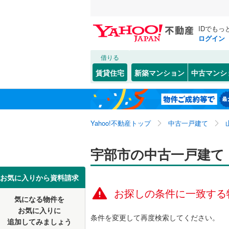
IDでもっ
ログイン
借りる
北海道
JR
北海道
山陽本線（
こだわり条件
リフォーム、
賃貸住宅
新築マンション
中古マンシ
宇部線
(
0
)
リノベー
下関市
大字上宇
(
1
東北
青森
（
0
）
山陰本線
(
萩市
幸町
(
(
3
1
)
)
関東
東京
Yahoo!不動産トップ
中古一戸建て
設備
岩国市
大字西岐
(
4
私鉄・その他
錦川鉄道
柳井市
大字東須
床暖房
(
（
3
信越・北陸
新潟
宇部市の中古一戸建て
山陽小野
山の手町
駐車場2
東海
愛知
お気に入りから資料請求
熊毛郡上
開
ＴＶモニ
(
3
)
お探しの条件に一致する
気になる物件を
（
0
）
近畿
大阪
阿武郡阿
お気に入りに
条件を変更して再度検索してください。
追加してみましょう
間取り、居室