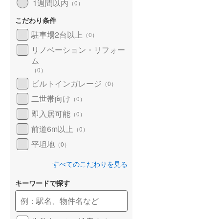
1週間以内
（
0
）
こだわり条件
駐車場2台以上
（
0
）
リノベーション・リフォー
ム
（
0
）
ビルトインガレージ
（
0
）
二世帯向け
（
0
）
即入居可能
（
0
）
前道6m以上
（
0
）
平坦地
（
0
）
すべてのこだわりを見る
キーワードで探す