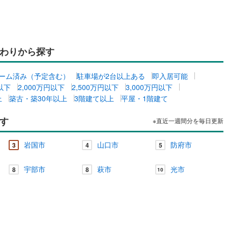
ッチン
（
0
）
対面キッチン
（
0
）
わりから探す
契約、入居関連など
ーム済み（予定含む）
駐車場が2台以上ある
即入居可能
円以下
2,000万円以下
2,500万円以下
3,000万円以下
能
（
0
）
上
築古・築30年以上
3階建て以上
平屋・1階建て
す
※直近一週間分を毎日更新
機あり
（
0
）
島
岩国市
山口市
防府市
3
4
5
宇部市
萩市
光市
8
8
10
インクローゼット
床下収納
（
0
）
庭