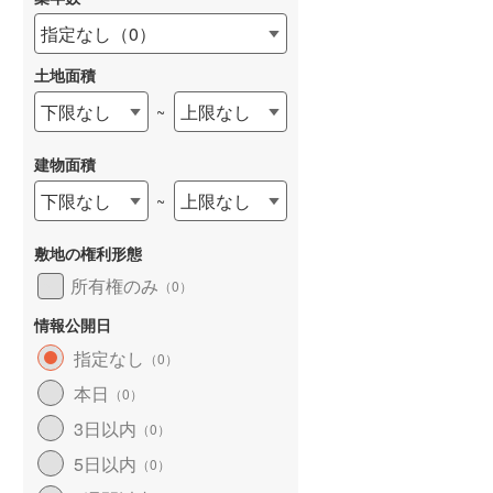
指定なし
（
0
）
土地面積
下限なし
上限なし
~
建物面積
下限なし
上限なし
~
敷地の権利形態
所有権のみ
（
0
）
情報公開日
指定なし
（
0
）
本日
（
0
）
3日以内
（
0
）
5日以内
（
0
）