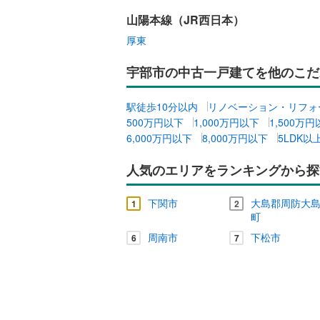
山陽本線（JR西日本）
キッチン
厚東
独立型キ
宇部市の中古一戸建てを他のこだ
販売、価格、
駅徒歩10分以内
リノベーション・リフォ
500万円以下
1,000万円以下
1,500万
即入居可
6,000万円以下
8,000万円以下
5LDK以
浴室
人気のエリアをランキングから探
浴室乾燥
下関市
大島郡周防大
1
2
町
収納
周南市
下松市
6
7
ウォーク
（
0
）
バルコニー、