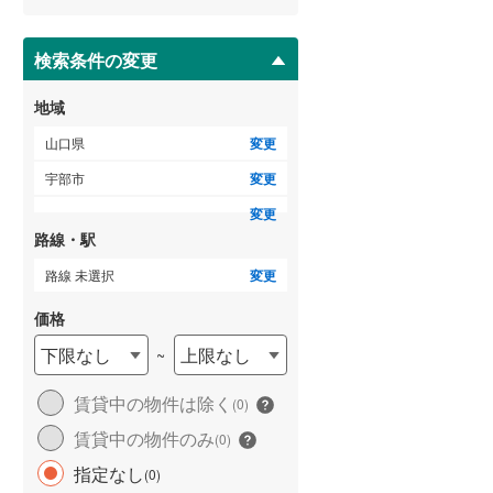
ー
ジ
に
検索条件の変更
保
存
地域
す
る
山口県
変更
宇部市
変更
変更
路線・駅
路線 未選択
変更
価格
下限なし
上限なし
~
賃貸中の物件は除く
(
0
)
賃貸中の物件のみ
(
0
)
指定なし
(
0
)