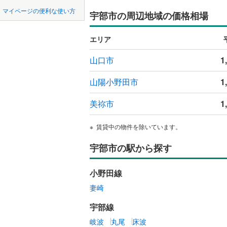
中国
鳥取
マイページの便利な使い方
宇部市の周辺地域の価格相場
吹き抜け
四国
徳島
二世帯向
エリア
サービス
九州・沖縄
福岡
山口市
1
立地
山陽小野田市
1
最寄りの
美祢市
1
0
0
0
0
0
0
該当物件
該当物件
該当物件
該当物件
該当物件
該当物件
件
件
件
件
件
件
配置、向き、
賃貸中の物件を除いています。
前道6m
宇部市の駅から探す
平坦地
（
小野田線
妻崎
LD
宇部線
リビング
岐波
丸尾
床波
（
0
）