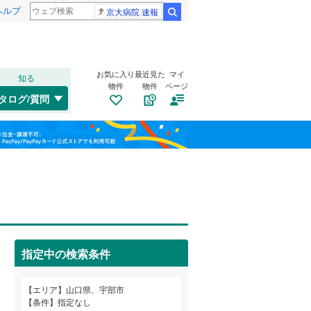
ヘルプ
京大病院 速報
検索
お気に入り
最近見た
マイ
知る
物件
物件
ページ
山口線
(
0
)
タログ/質問
美祢線
(
0
)
山口市
大字小串
(
19
(
1
)
)
福島
山陽新幹線
(
0
)
下松市
大字妻崎開作
(
4
)
(
1
)
栃木
群馬
山梨
長門市
大字東岐波
(
1
)
(
2
)
周南市
南小羽山町
トイレ２か所
(
2
)
(
1
（
)
0
）
玖珂郡和木町
草江
太陽光発電システム
(
1
)
(
0
)
（
0
）
指定中の検索条件
熊毛郡平生町
(
3
)
和歌山
エリア
山口県、宇部市
条件
指定なし