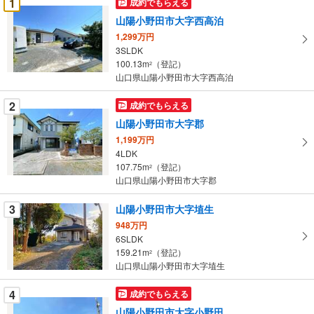
1
成約でもらえる
け
山陽小野田市大字西高泊
取
1,299万円
る
3SLDK
・
100.13m
（登記）
2
条
山口県山陽小野田市大字西高泊
件
を
2
成約でもらえる
マ
山陽小野田市大字郡
イ
1,199万円
ペ
4LDK
ー
107.75m
（登記）
2
山口県山陽小野田市大字郡
ジ
に
3
山陽小野田市大字埴生
保
948万円
存
6SLDK
す
159.21m
（登記）
2
る
山口県山陽小野田市大字埴生
4
成約でもらえる
山陽小野田市大字小野田