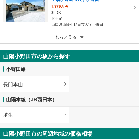
1,379万円
3LDK
109m
2
山口県山陽小野田市大字小野田
5
もっと見る
成約でもらえる
山陽小野田市柿の木坂3丁目
1,399万円
山陽小野田市の駅から探す
3LDK
79.31m
2
小野田線
山口県山陽小野田市柿の木坂3丁目
長門本山
山陽本線（JR西日本）
埴生
山陽小野田市の周辺地域の価格相場