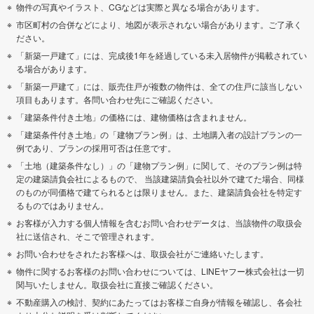
物件の写真やイラスト、CGなどは実際と異なる場合があります。
市区町村の合併などにより、地図が表示されない場合があります。ご了承く
ださい。
「新築一戸建て」には、完成後1年を経過している未入居物件が掲載されてい
る場合があります。
「新築一戸建て」には、販売住戸が複数の物件は、全ての住戸に該当しない
項目もあります。各問い合わせ先にご確認ください。
「建築条件付き土地」の価格には、建物価格は含まれません。
「建築条件付き土地」の「建物プラン例」は、土地購入者の設計プランの一
例であり、プランの採用可否は任意です。
「土地（建築条件なし）」の「建物プラン例」に関して、そのプラン例は特
定の建築請負会社によるもので、 当該建築請負会社以外で建てた場合、同様
のものが同価格で建てられるとは限りません。また、建築請負会社を特定す
るものではありません。
お客様が入力する個人情報を含むお問い合わせデータは、当該物件の取扱会
社に送信され、そこで管理されます。
お問い合わせをされたお客様へは、取扱会社がご連絡いたします。
物件に関するお客様のお問い合わせについては、LINEヤフー株式会社は一切
関与いたしません。取扱会社に直接ご確認ください。
不動産購入の検討、契約にあたってはお客様ご自身が情報を確認し、各会社