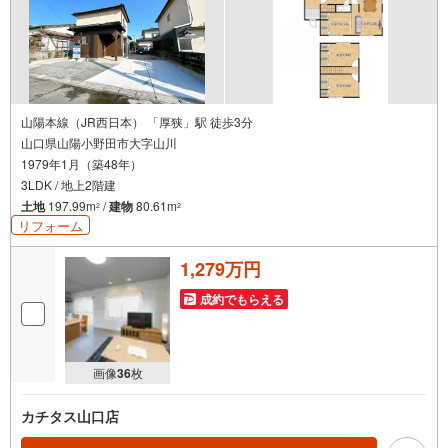
山陽本線（JR西日本） 「厚狭」駅 徒歩3分
山口県山陽小野田市大字山川
1979年1月（築48年）
3LDK / 地上2階建
土地
197.99m
/
建物
80.61m
2
2
リフォーム
1,279万円
成約でもらえる
画像
36
枚
カチタス山口店