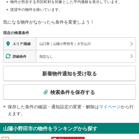
物件が所在する市区町村を対象とした平均価格を表示しています。
賃貸中の物件を除いています。
気になる物件がなかったら
条件を変更しよう！
現在の検索条件
山口県｜山陽小野田市｜大字山川
エリア/路線
指定なし
詳細条件
こ
新着物件通知を受け取る
の
検
索
検索条件を保存する
条
件
保存した条件の確認・通知設定の変更・解除は
マイページ
から行
で
えます。
通
知
山陽小野田市の物件をランキングから探す
を
受