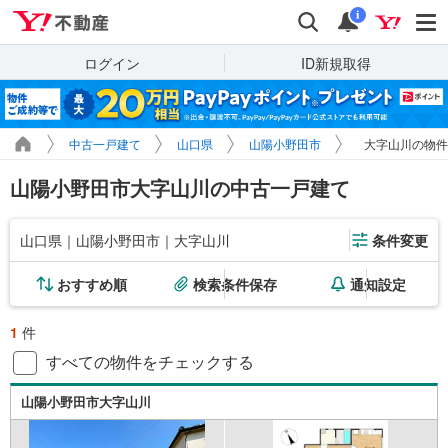
Yahoo!不動産
検索
通知
i
ログイン
ID新規取得
中古一戸建て
山口県
山陽小野田市
大字山川の物件
山陽小野田市大字山川の中古一戸建て
山口県｜山陽小野田市｜大字山川
条件変更
おすすめ順
検索条件保存
通知設定
1
件
すべての物件をチェックする
山陽小野田市大字山川