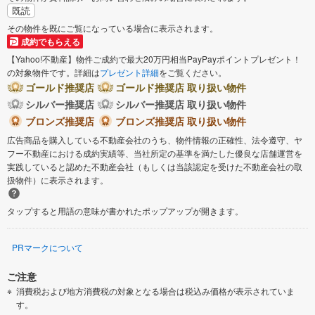
既読
その物件を既にご覧になっている場合に表示されます。
成約でもらえる
【Yahoo!不動産】物件ご成約で最大20万円相当PayPayポイントプレゼント！
の対象物件です。詳細は
プレゼント詳細
をご覧ください。
ゴールド推奨店
ゴールド推奨店 取り扱い物件
シルバー推奨店
シルバー推奨店 取り扱い物件
ブロンズ推奨店
ブロンズ推奨店 取り扱い物件
広告商品を購入している不動産会社のうち、物件情報の正確性、法令遵守、ヤ
フー不動産における成約実績等、当社所定の基準を満たした優良な店舗運営を
実践していると認めた不動産会社（もしくは当該認定を受けた不動産会社の取
扱物件）に表示されます。
タップすると用語の意味が書かれたポップアップが開きます。
PRマークについて
ご注意
消費税および地方消費税の対象となる場合は税込み価格が表示されていま
す。