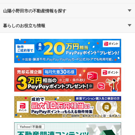
山陽小野田市の不動産情報を探す
路線・駅から探す
地域から探す
暮らしのお役立ち情報
不動産・住宅
賃貸住宅
通勤・通学時間から探す
地図から探す
マンションカタログ
教えて！住まいの先生
新築マンション
中古マンション
新築一戸建て
中古一戸建て
注文住宅
土地
売却査定