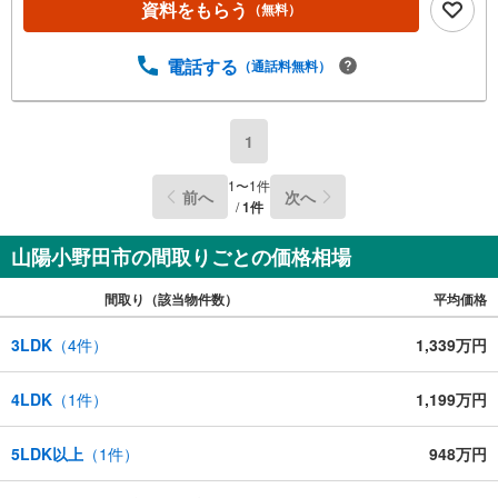
資料をもらう
（無料）
電話する
（通話料無料）
1
1
〜
1
件
前へ
次へ
/
1
件
山陽小野田市の間取りごとの価格相場
間取り（該当物件数）
平均価格
3LDK
（
4
件）
1,339万円
4LDK
（
1
件）
1,199万円
5LDK以上
（
1
件）
948万円