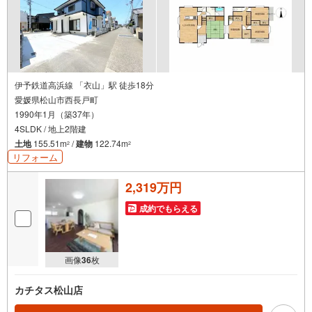
伊予鉄道高浜線 「衣山」駅 徒歩18分
愛媛県松山市西長戸町
1990年1月（築37年）
4SLDK / 地上2階建
土地
155.51m
/
建物
122.74m
2
2
リフォーム
2,319万円
成約でもらえる
画像
36
枚
カチタス松山店