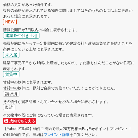
価格の更新があった物件です。
複数の価格が表示されている物件に関しましてはそのうちの１つ以上に更新が
あった場合に表示されます。
NEW
情報公開日が7日以内の場合に表示されます。
建築条件付き土地
売買契約にあたって一定期間内に特定の建設会社と建築請負契約を結ぶことを
条件にしている土地に表示されます。
未入居
建築工事完了日から1年以上経過したものの、まだ誰も住んだことがない住宅に
表示されます。
賃貸中
賃貸中の物件に表示されます。
賃貸中の物件は、原則ご自身でお住まいいただくことができません。
請求済
その物件が資料請求・お問い合わせ済みの場合に表示されます。
既読
その物件を既にご覧になっている場合に表示されます。
成約でもらえる
【Yahoo!不動産】物件ご成約で最大20万円相当PayPayポイントプレゼント！
の対象物件です。詳細は
プレゼント詳細
をご覧ください。