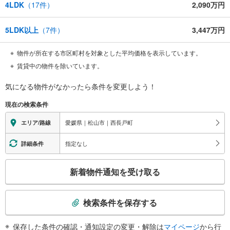
4LDK
（
17
件）
2,090万円
5LDK以上
（
7
件）
3,447万円
物件が所在する市区町村を対象とした平均価格を表示しています。
賃貸中の物件を除いています。
気になる物件がなかったら
条件を変更しよう！
現在の検索条件
愛媛県｜松山市｜西長戸町
エリア/路線
指定なし
詳細条件
こ
新着物件通知を受け取る
の
検
索
検索条件を保存する
条
件
保存した条件の確認・通知設定の変更・解除は
マイページ
から行