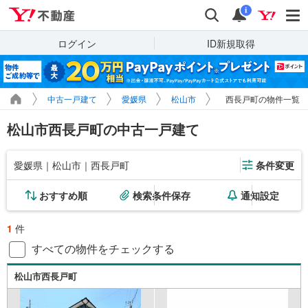
Yahoo!不動産
検索
通知
i
ログイン
ID新規取得
中古一戸建て
愛媛県
松山市
西長戸町の物件一覧
松山市西長戸町の中古一戸建て
愛媛県｜松山市｜西長戸町
条件変更
おすすめ順
検索条件保存
通知設定
1
件
すべての物件をチェックする
松山市西長戸町