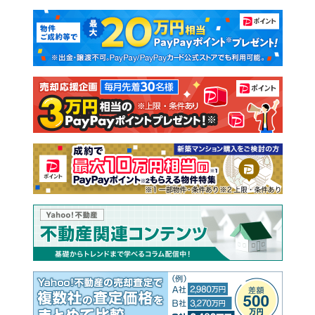
マンションカタログ
教えて！住まいの先生
新築マンション
中古マンション
新築一戸建て
中古一戸建て
注文住宅
土地
売却査定