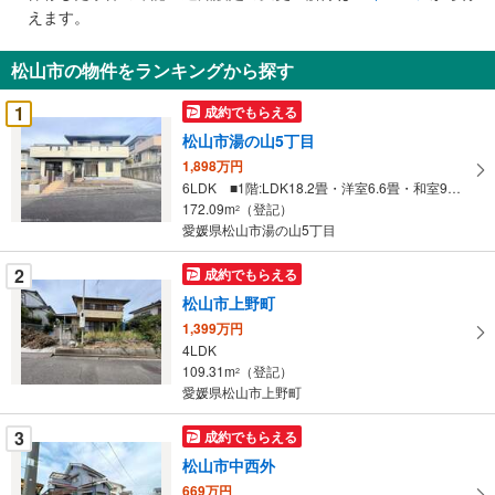
で
えます。
通
知
松山市の物件をランキングから探す
を
受
1
成約でもらえる
け
松山市湯の山5丁目
取
1,898万円
る
6LDK ■1階:LDK18.2畳・洋室6.6畳・和室9畳■2階:洋室8.6畳・洋室6畳・洋室4.5畳・洋室4.3畳
・
172.09m
（登記）
2
条
愛媛県松山市湯の山5丁目
件
を
2
成約でもらえる
マ
松山市上野町
イ
1,399万円
ペ
4LDK
ー
109.31m
（登記）
2
愛媛県松山市上野町
ジ
に
3
成約でもらえる
保
松山市中西外
存
す
669万円