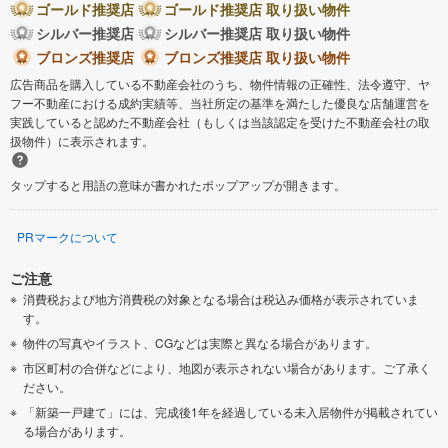
ゴールド推奨店
ゴールド推奨店 取り扱い物件
シルバー推奨店
シルバー推奨店 取り扱い物件
ブロンズ推奨店
ブロンズ推奨店 取り扱い物件
広告商品を購入している不動産会社のうち、物件情報の正確性、法令遵守、ヤ
フー不動産における成約実績等、当社所定の基準を満たした優良な店舗運営を
実践していると認めた不動産会社（もしくは当該認定を受けた不動産会社の取
扱物件）に表示されます。
タップすると用語の意味が書かれたポップアップが開きます。
PRマークについて
ご注意
消費税および地方消費税の対象となる場合は税込み価格が表示されていま
す。
物件の写真やイラスト、CGなどは実際と異なる場合があります。
市区町村の合併などにより、地図が表示されない場合があります。ご了承く
ださい。
「新築一戸建て」には、完成後1年を経過している未入居物件が掲載されてい
る場合があります。