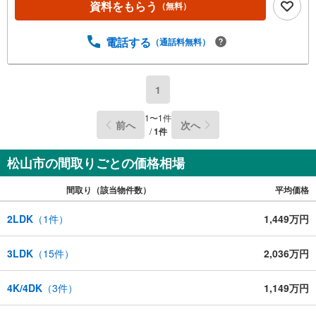
資料をもらう
（無料）
電話する
（通話料無料）
1
1
〜
1
件
前へ
次へ
/
1
件
松山市の間取りごとの価格相場
間取り（該当物件数）
平均価格
2LDK
（
1
件）
1,449万円
3LDK
（
15
件）
2,036万円
4K/4DK
（
3
件）
1,149万円