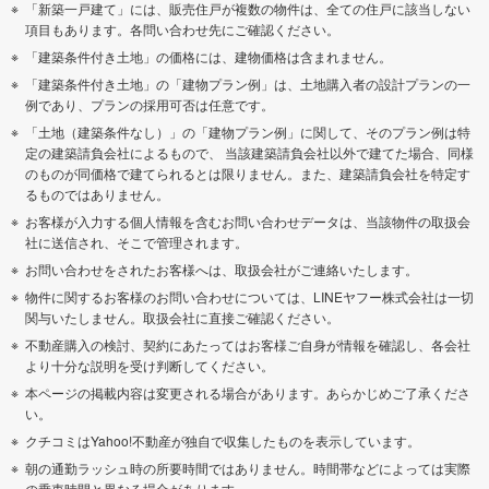
「新築一戸建て」には、販売住戸が複数の物件は、全ての住戸に該当しない
項目もあります。各問い合わせ先にご確認ください。
「建築条件付き土地」の価格には、建物価格は含まれません。
「建築条件付き土地」の「建物プラン例」は、土地購入者の設計プランの一
例であり、プランの採用可否は任意です。
「土地（建築条件なし）」の「建物プラン例」に関して、そのプラン例は特
定の建築請負会社によるもので、 当該建築請負会社以外で建てた場合、同様
のものが同価格で建てられるとは限りません。また、建築請負会社を特定す
るものではありません。
お客様が入力する個人情報を含むお問い合わせデータは、当該物件の取扱会
社に送信され、そこで管理されます。
お問い合わせをされたお客様へは、取扱会社がご連絡いたします。
物件に関するお客様のお問い合わせについては、LINEヤフー株式会社は一切
関与いたしません。取扱会社に直接ご確認ください。
不動産購入の検討、契約にあたってはお客様ご自身が情報を確認し、各会社
より十分な説明を受け判断してください。
本ページの掲載内容は変更される場合があります。あらかじめご了承くださ
い。
クチコミはYahoo!不動産が独自で収集したものを表示しています。
朝の通勤ラッシュ時の所要時間ではありません。時間帯などによっては実際
の乗車時間と異なる場合があります。