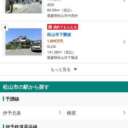
4DK
る
80.59m
（登記）
2
愛媛県松山市中西外
4
成約でもらえる
松山市下難波
1,899万円
5LDK
141.38m
（登記）
2
愛媛県松山市下難波
5
もっと見る
成約でもらえる
松山市湯の山4丁目
1,799万円
松山市の駅から探す
4SLDK
128.54m
（登記）
2
予讃線
愛媛県松山市湯の山4丁目
伊予北条
柳原
伊予鉄道高浜線