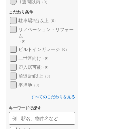
1週間以内
（
0
）
こだわり条件
駐車場2台以上
（
0
）
リノベーション・リフォー
ム
（
0
）
ビルトインガレージ
（
0
）
二世帯向け
（
0
）
即入居可能
（
0
）
前道6m以上
（
0
）
平坦地
（
0
）
すべてのこだわりを見る
キーワードで探す