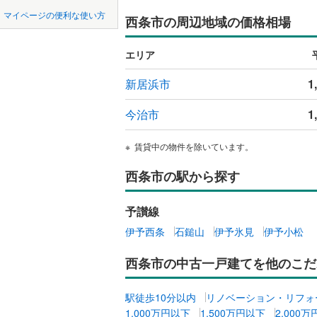
中国
鳥取
マイページの便利な使い方
西条市の周辺地域の価格相場
吹き抜け
四国
徳島
二世帯向
エリア
サービス
九州・沖縄
福岡
新居浜市
1
立地
今治市
1
最寄りの
0
0
0
0
0
0
賃貸中の物件を除いています。
該当物件
該当物件
該当物件
該当物件
該当物件
該当物件
件
件
件
件
件
件
西条市の駅から探す
配置、向き、
前道6m
予讃線
平坦地
（
伊予西条
石鎚山
伊予氷見
伊予小松
西条市の中古一戸建てを他のこだ
LD
リビング
駅徒歩10分以内
リノベーション・リフォ
（
0
）
1,000万円以下
1,500万円以下
2,000