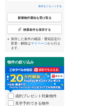
条件をリセットする
間取り変更可能
（
0
）
こ
3階建て以上
（
0
）
新着物件通知を受け取る
の
検
宮崎
鹿児島
沖縄
索
検索条件を保存する
条
件
保存した条件の確認・通知設定の
で
変更・解除は
マイページ
から行え
通
小学校まで1km以内
（
0
）
ます。
する
る
知
条件をリセットする
条件をリセットする
条件をリセットする
条件をリセットする
条件をリセットする
条件をリセットする
を
受
物件の絞り込み
け
南道路
（
0
）
取
る
・
条
件
を
成約プレゼント対象物件
マ
イ
見学予約できる物件
ペ