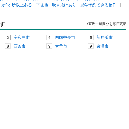
レが2ヶ所以上ある
平坦地
吹き抜けあり
見学予約できる物件
す
ッチン
（
0
）
対面キッチン
（
0
）
※直近一週間分を毎日更新
宇和島市
四国中央市
新居浜市
2
4
5
契約、入居関連など
西条市
伊予市
東温市
8
9
9
能
（
0
）
機あり
（
0
）
インクローゼット
床下収納
（
0
）
庭