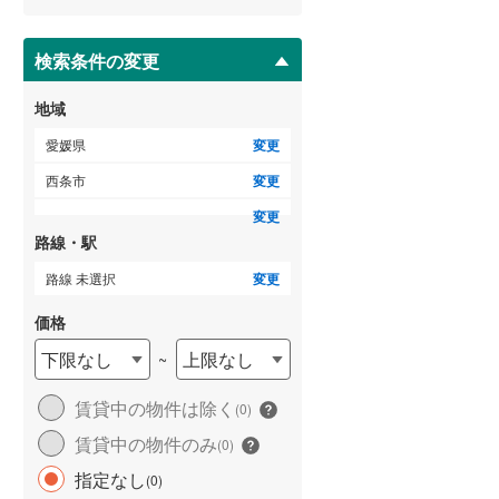
ー
ジ
に
検索条件の変更
保
存
地域
す
る
愛媛県
変更
西条市
変更
変更
路線・駅
路線 未選択
変更
価格
下限なし
上限なし
~
賃貸中の物件は除く
(
0
)
賃貸中の物件のみ
(
0
)
指定なし
(
0
)