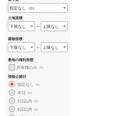
指定なし
（
0
）
土地面積
下限なし
上限なし
~
建物面積
下限なし
上限なし
~
敷地の権利形態
所有権のみ
（
0
）
情報公開日
指定なし
（
0
）
本日
（
0
）
3日以内
（
0
）
5日以内
（
0
）