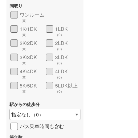
間取り
ワンルーム
（
0
）
1K/1DK
1LDK
長期優良住宅
（
0
）
（
0
）
（
0
）
2K/2DK
2LDK
（
0
）
（
0
）
3K/3DK
3LDK
（
0
）
（
0
）
4K/4DK
4LDK
（
0
）
（
0
）
5K/5DK
5LDK以上
詳しく見る
（
0
）
（
0
）
駅からの徒歩分
指定なし
（
0
）
バス乗車時間も含む
築年数