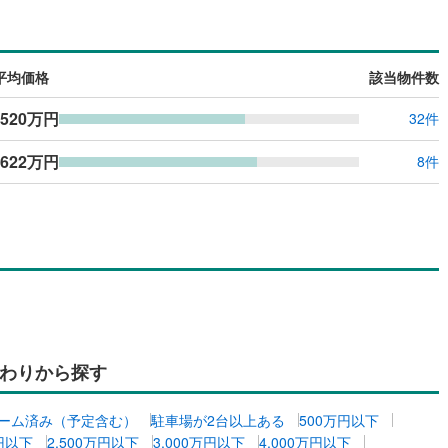
島根
岡山
広島
山口
（
0
）
バリアフリー住宅
（
0
）
香川
愛媛
高知
け
（
0
）
平屋・1階建て
（
0
）
保存した条件を見る
平均価格
該当物件数
ルーム（納戸）
（
0
）
佐賀
長崎
熊本
大分
,520万円
32件
,622万円
8件
駅が始発駅
（
0
）
海まで2km以内
（
0
）
この条件で検索する
この条件で検索する
この条件で検索する
この条件で検索する
この条件で検索する
この条件で検索する
市区町村以下を選択
市区町村を選択す
駅を選択する
建ち方、日当たり
以上
（
0
）
角地
（
0
）
0
）
わりから探す
ダイニング15畳以上
ーム済み（予定含む）
駐車場が2台以上ある
500万円以下
万円以下
2,500万円以下
3,000万円以下
4,000万円以下