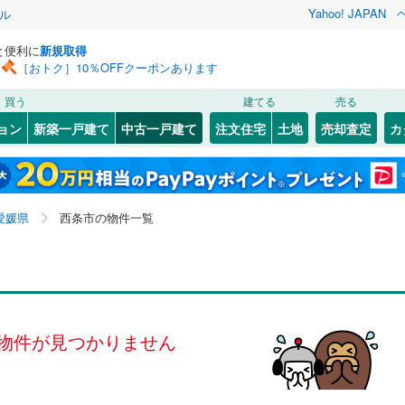
Yahoo! JAPAN
ル
と便利に
新規取得
［おトク］10％OFFクーポンあります
検索条件を保存しました
買う
建てる
売る
内子線
(
0
)
リノベーション
ョン
新築一戸建て
中古一戸建て
注文住宅
土地
売却査定
カ
この検索条件の新着物件通知は、
マイページ
から設定できます。
ション・リフォーム
築古・築30年以上
（
0
）
8
)
)
今治市
坂元甲
(
(
8
1
)
)
高浜線
(
岩手
0
)
宮城
伊予鉄道郡中線
秋田
(
0
)
山形
(
)
1
)
新居浜市
福武甲
(
1
(
)
33
)
0
)
伊予鉄道城南線
(
0
)
愛媛県、西条市
神奈川
埼玉
千葉
茨城
愛媛県
西条市の物件一覧
)
伊予市
河原津
(
(
1
1
)
)
0
)
）
東温市
旦之上
オール電化
(
(
1
1
)
)
（
0
）
長野
富山
石川
福井
検索条件を保存する
久万高原町
井
台以上
(
1
)
（
0
）
(
1
)
伊予郡松前町
丹原町来見
ビルトインガレージ
(
1
(
)
0
)
（
0
）
閉じる
閉じる
お気に入りリストを見る
お気に入りリストを見る
閉じる
閉じる
岐阜
静岡
三重
子町
タ付インターホン
(
1
)
(
0
)
西宇和郡伊方町
吉田
防犯カメラ
(
1
)
（
0
）
(
0
)
マイページ
物件が見つかりません
兵庫
京都
滋賀
奈良
鬼北町
(
0
)
南宇和郡愛南町
(
0
)
全体