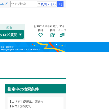
ヘルプ
風間トオル
検索
お気に入り
最近見た
マイ
知る
物件
物件
ページ
予土線
(
0
)
タログ/質問
宇和島市
朔日市
(
2
(
)
3
)
福島
伊予鉄道横河原線
(
0
)
西条市
今在家
(
(
18
1
)
)
伊予鉄道本町線
(
0
)
栃木
群馬
山梨
四国中央市
周布
(
1
)
(
15
)
越智郡上島町
丹原町池田
トイレ２か所
(
1
(
（
)
0
0
)
）
伊予郡砥部町
三芳
太陽光発電システム
(
1
)
(
3
)
（
0
）
指定中の検索条件
北宇和郡松野町
(
0
)
和歌山
エリア
愛媛県、西条市
条件
指定なし