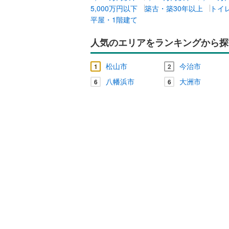
5,000万円以下
築古・築30年以上
トイ
平屋・1階建て
キッチン
人気のエリアをランキングから探
独立型キ
松山市
今治市
1
2
販売、価格、
八幡浜市
大洲市
6
6
即入居可
浴室
浴室乾燥
収納
ウォーク
（
0
）
バルコニー、