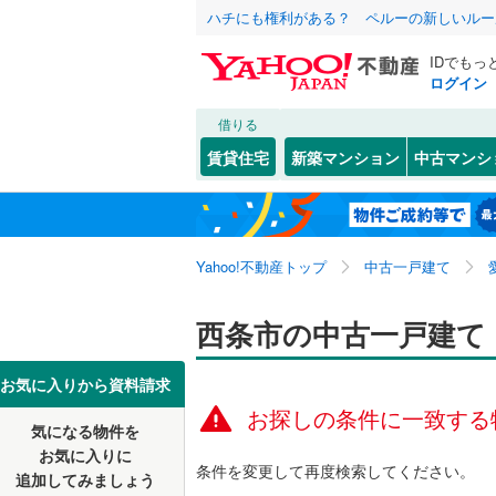
ハチにも権利がある？ ペルーの新しいルー
IDでもっ
ログイン
借りる
北海道
JR
北海道
予讃線
(
0
)
こだわり条件
リフォーム、
賃貸住宅
新築マンション
中古マンシ
リノベー
松山市
喜多川
(
(
4
1
私鉄・その他
東北
青森
伊予鉄道
（
0
）
八幡浜市
氷見丙
(
1
伊予鉄道
(
関東
東京
Yahoo!不動産トップ
中古一戸建て
設備
大洲市
上市
(
1
(
)
6
西予市
新市
床暖房
(
1
(
（
)
0
信越・北陸
新潟
西条市の中古一戸建て
上浮穴郡
丹原町今
駐車場2
東海
愛知
お気に入りから資料請求
喜多郡内
安用出作
ＴＶモニ
お探しの条件に一致する
気になる物件を
（
0
）
近畿
大阪
北宇和郡
お気に入りに
条件を変更して再度検索してください。
追加してみましょう
間取り、居室