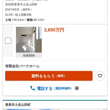
高知県香美市土佐山田町
2021年8月（築6年）
3LDK / 地上階数2階
土地
156.54m
/
建物
98.12m
2
2
2,850万円
画像
32
枚
有限会社パークホーム
資料をもらう
（無料）
電話する
（通話料無料）
香美市土佐山田町