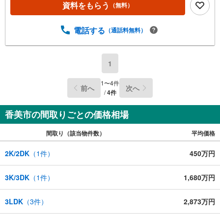
資料をもらう
（無料）
電話する
（通話料無料）
1
1
〜
4
件
前へ
次へ
/
4
件
香美市の間取りごとの価格相場
間取り（該当物件数）
平均価格
2K/2DK
（
1
件）
450万円
3K/3DK
（
1
件）
1,680万円
3LDK
（
3
件）
2,873万円