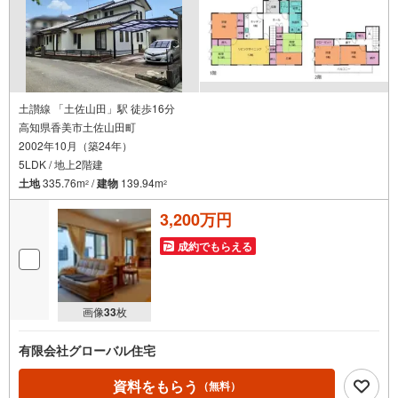
土讃線 「土佐山田」駅 徒歩16分
高知県香美市土佐山田町
2002年10月（築24年）
5LDK / 地上2階建
土地
335.76m
/
建物
139.94m
2
2
3,200万円
成約でもらえる
画像
33
枚
有限会社グローバル住宅
資料をもらう
（無料）