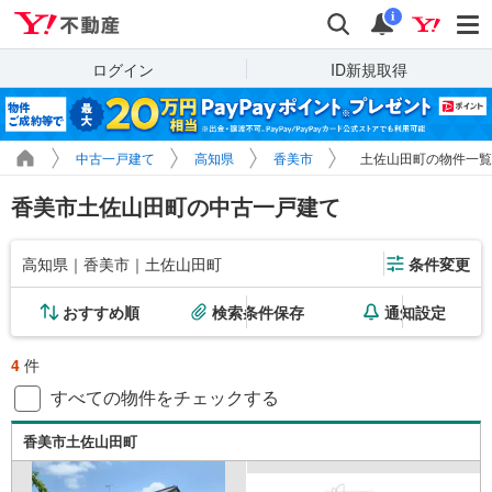
Yahoo!不動産
検索
通知
i
ログイン
ID新規取得
中古一戸建て
高知県
香美市
土佐山田町の物件一覧
香美市土佐山田町の中古一戸建て
高知県｜香美市｜土佐山田町
条件変更
おすすめ順
検索条件保存
通知設定
4
件
すべての物件をチェックする
香美市土佐山田町