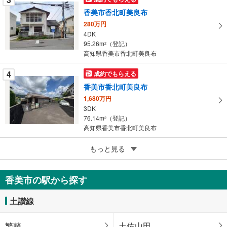
保
香美市香北町美良布
存
す
280万円
4DK
る
95.26m
（登記）
2
高知県香美市香北町美良布
4
成約でもらえる
香美市香北町美良布
1,680万円
3DK
76.14m
（登記）
2
高知県香美市香北町美良布
5
香美市土佐山田町
もっと見る
2,850万円
3LDK
香美市の駅から探す
98.12m
2
高知県香美市土佐山田町
土讃線
繁藤
土佐山田