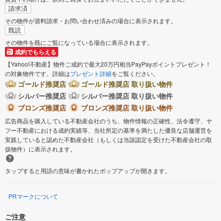
請求済
その物件が資料請求・お問い合わせ済みの場合に表示されます。
既読
その物件を既にご覧になっている場合に表示されます。
成約でもらえる
【Yahoo!不動産】物件ご成約で最大20万円相当PayPayポイントプレゼント！
の対象物件です。詳細は
プレゼント詳細
をご覧ください。
ゴールド推奨店
ゴールド推奨店 取り扱い物件
シルバー推奨店
シルバー推奨店 取り扱い物件
ブロンズ推奨店
ブロンズ推奨店 取り扱い物件
広告商品を購入している不動産会社のうち、物件情報の正確性、法令遵守、ヤ
フー不動産における成約実績等、当社所定の基準を満たした優良な店舗運営を
実践していると認めた不動産会社（もしくは当該認定を受けた不動産会社の取
扱物件）に表示されます。
タップすると用語の意味が書かれたポップアップが開きます。
PRマークについて
ご注意