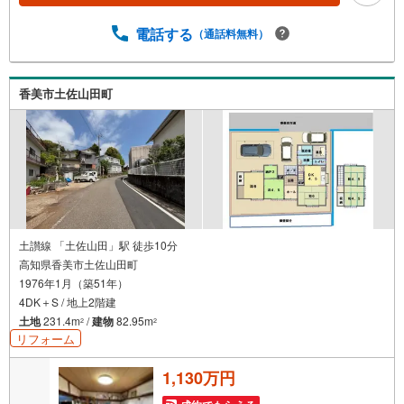
電話する
（通話料無料）
香美市土佐山田町
土讃線 「土佐山田」駅 徒歩10分
高知県香美市土佐山田町
1976年1月（築51年）
4DK＋S / 地上2階建
土地
231.4m
/
建物
82.95m
2
2
リフォーム
1,130万円