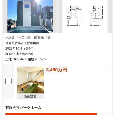
土讃線 「土佐山田」駅 徒歩14分
高知県香美市土佐山田町
2022年10月（築4年）
3LDK / 地上階数2階
土地
160.64m
/
建物
98.74m
2
2
3,480万円
画像
27
枚
有限会社パークホーム