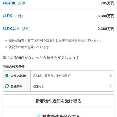
4K/4DK
（
2
件）
705万円
4LDK
（
1
件）
3,380万円
5LDK以上
（
3
件）
2,360万円
物件が所在する市区町村を対象とした平均価格を表示しています。
賃貸中の物件を除いています。
気になる物件がなかったら
条件を変更しよう！
現在の検索条件
高知県｜香美市｜土佐山田町
エリア/路線
指定なし
詳細条件
こ
新着物件通知を受け取る
の
検
索
検索条件を保存する