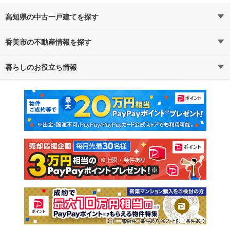
高知県の中古一戸建てを探す
香美市の不動産情報を探す
路線・駅から探す
地域から探す
暮らしのお役立ち情報
不動産・住宅
賃貸住宅
通勤・通学時間から探す
地図から探す
マンションカタログ
教えて！住まいの先生
新築マンション
中古マンション
新築一戸建て
中古一戸建て
注文住宅
土地
売却査定