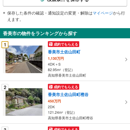
条
件
保存した条件の確認・通知設定の変更・解除は
マイページ
から行
で
えます。
通
知
香美市の物件をランキングから探す
を
受
1
成約でもらえる
け
香美市土佐山田町
取
1,130万円
る
4DK＋S
・
82.95m
（登記）
2
条
高知県香美市土佐山田町
件
を
2
成約でもらえる
マ
香美市土佐山田町樫谷
イ
450万円
ペ
2DK
ー
121.24m
（登記）
2
高知県香美市土佐山田町樫谷
ジ
に
3
成約でもらえる