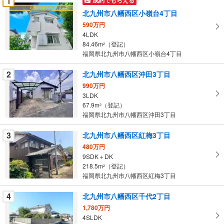
1
け
北九州市八幡西区小嶺台4丁目
取
590万円
る
4LDK
・
84.46m
（登記）
2
条
福岡県北九州市八幡西区小嶺台4丁目
件
を
2
北九州市八幡西区沖田3丁目
マ
990万円
イ
3LDK
67.9m
（登記）
ペ
2
福岡県北九州市八幡西区沖田3丁目
ー
ジ
3
北九州市八幡西区紅梅3丁目
に
480万円
保
9SDK＋DK
存
218.5m
（登記）
2
す
福岡県北九州市八幡西区紅梅3丁目
る
4
北九州市八幡西区千代2丁目
1,780万円
4SLDK