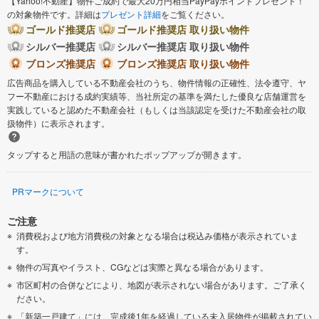
【Yahoo!不動産】物件ご成約で最大20万円相当PayPayポイントプレゼント！
の対象物件です。詳細は
プレゼント詳細
をご覧ください。
ゴールド推奨店
ゴールド推奨店 取り扱い物件
シルバー推奨店
シルバー推奨店 取り扱い物件
ブロンズ推奨店
ブロンズ推奨店 取り扱い物件
広告商品を購入している不動産会社のうち、物件情報の正確性、法令遵守、ヤ
フー不動産における成約実績等、当社所定の基準を満たした優良な店舗運営を
実践していると認めた不動産会社（もしくは当該認定を受けた不動産会社の取
扱物件）に表示されます。
タップすると用語の意味が書かれたポップアップが開きます。
PRマークについて
ご注意
消費税および地方消費税の対象となる場合は税込み価格が表示されていま
す。
物件の写真やイラスト、CGなどは実際と異なる場合があります。
市区町村の合併などにより、地図が表示されない場合があります。ご了承く
ださい。
「新築一戸建て」には、完成後1年を経過している未入居物件が掲載されてい