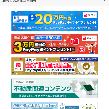
暮らしのお役立ち情報
不動産・住宅
賃貸住宅
通勤・通学時間から探す
地図から探す
マンションカタログ
教えて！住まいの先生
新築マンション
中古マンション
新築一戸建て
中古一戸建て
注文住宅
土地
売却査定