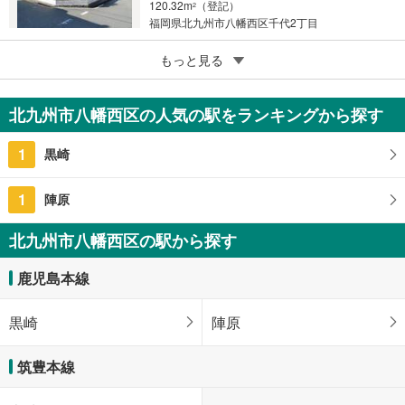
120.32m
（登記）
2
福岡県北九州市八幡西区千代2丁目
5
北九州市八幡西区上上津役3丁目
もっと見る
380万円
4LDK
北九州市八幡西区の人気の駅をランキングから探す
86.11m
（登記）
2
福岡県北九州市八幡西区上上津役3丁目
1
黒崎
1
陣原
北九州市八幡西区の駅から探す
鹿児島本線
黒崎
陣原
筑豊本線