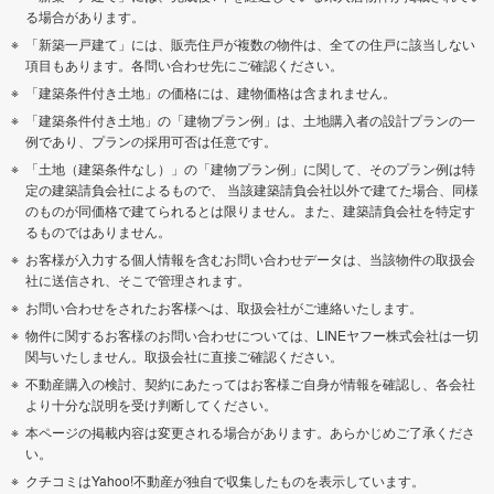
る場合があります。
「新築一戸建て」には、販売住戸が複数の物件は、全ての住戸に該当しない
項目もあります。各問い合わせ先にご確認ください。
「建築条件付き土地」の価格には、建物価格は含まれません。
「建築条件付き土地」の「建物プラン例」は、土地購入者の設計プランの一
例であり、プランの採用可否は任意です。
「土地（建築条件なし）」の「建物プラン例」に関して、そのプラン例は特
定の建築請負会社によるもので、 当該建築請負会社以外で建てた場合、同様
のものが同価格で建てられるとは限りません。また、建築請負会社を特定す
るものではありません。
お客様が入力する個人情報を含むお問い合わせデータは、当該物件の取扱会
社に送信され、そこで管理されます。
お問い合わせをされたお客様へは、取扱会社がご連絡いたします。
物件に関するお客様のお問い合わせについては、LINEヤフー株式会社は一切
関与いたしません。取扱会社に直接ご確認ください。
不動産購入の検討、契約にあたってはお客様ご自身が情報を確認し、各会社
より十分な説明を受け判断してください。
本ページの掲載内容は変更される場合があります。あらかじめご了承くださ
い。
クチコミはYahoo!不動産が独自で収集したものを表示しています。