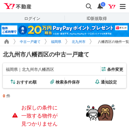
Yahoo!不動産
検索
通知
i
ログイン
ID新規取得
中古一戸建て
福岡県
北九州市
八幡西区の物件一覧
北九州市八幡西区の中古一戸建て
福岡県｜北九州市八幡西区
条件変更
おすすめ順
検索条件保存
通知設定
0
件
お探しの条件に
一致する物件が
見つかりません