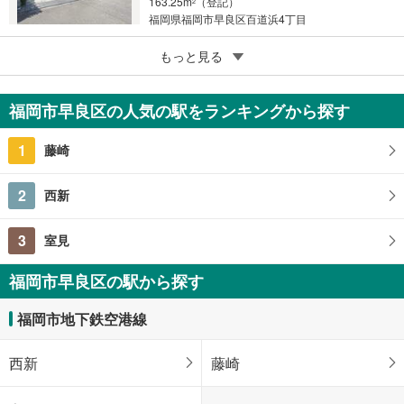
163.25m
（登記）
2
福岡県福岡市早良区百道浜4丁目
5
もっと見る
成約でもらえる
福岡市早良区原6丁目
1億2,800万円
福岡市早良区の人気の駅をランキングから探す
4LDK
191.8m
2
1
藤崎
福岡県福岡市早良区原6丁目
2
西新
3
室見
福岡市早良区の駅から探す
福岡市地下鉄空港線
西新
藤崎