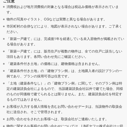
ご注意
消費税および地方消費税の対象となる場合は税込み価格が表示されていま
す。
物件の写真やイラスト、CGなどは実際と異なる場合があります。
市区町村の合併などにより、地図が表示されない場合があります。ご了承く
ださい。
「新築一戸建て」には、完成後1年を経過している未入居物件が掲載されてい
る場合があります。
「新築一戸建て」には、販売住戸が複数の物件は、全ての住戸に該当しない
項目もあります。各問い合わせ先にご確認ください。
「建築条件付き土地」の価格には、建物価格は含まれません。
「建築条件付き土地」の「建物プラン例」は、土地購入者の設計プランの一
例であり、プランの採用可否は任意です。
「土地（建築条件なし）」の「建物プラン例」に関して、そのプラン例は特
定の建築請負会社によるもので、 当該建築請負会社以外で建てた場合、同様
のものが同価格で建てられるとは限りません。また、建築請負会社を特定す
るものではありません。
お客様が入力する個人情報を含むお問い合わせデータは、当該物件の取扱会
社に送信され、そこで管理されます。
お問い合わせをされたお客様へは、取扱会社がご連絡いたします。
物件に関するお客様のお問い合わせについては、LINEヤフー株式会社は一切