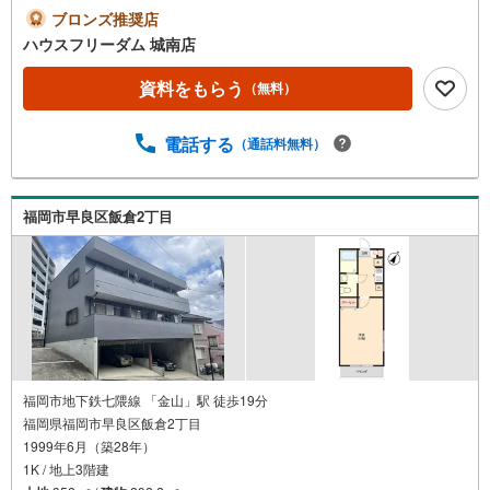
校 徒歩6分（464m）にしてつストアレガネット飯倉 徒
ブロンズ推奨店
歩9分（656m）ハウスフリーダム城南店の強み【取り扱い
ハウスフリーダム 城南店
物件が豊富】地域密着型の不動産会社として、城南区・早
良区・中央区・南区・春日市・那珂川市等の物件情報を多
資料をもらう
（無料）
数取り扱っております。福岡県内に3店舗ございますので、
その他エリアの物件紹介ももちろん可能でございます。ス
電話する
（通話料無料）
タッフにお家のことは何でもお聞き下さい。新築一戸建
て・中古物件・土地など、数ある物件の中からお客様のご
要望に沿ったご提案をいたします。
福岡市早良区飯倉2丁目
福岡市地下鉄七隈線 「金山」駅 徒歩19分
福岡県福岡市早良区飯倉2丁目
1999年6月（築28年）
1K / 地上3階建