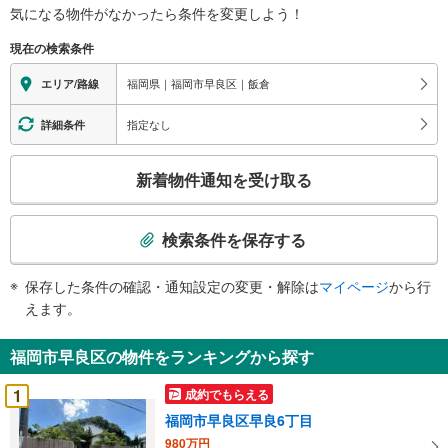
気になる物件がなかったら
条件を変更しよう！
現在の検索条件
福岡県｜福岡市早良区｜飯倉
エリア/路線
指定なし
詳細条件
こ
新着物件通知を受け取る
の
検
索
検索条件を保存する
条
件
保存した条件の確認・通知設定の変更・解除は
マイページ
から行
で
えます。
通
知
福岡市早良区の物件をランキングから探す
を
受
1
成約でもらえる
け
福岡市早良区早良6丁目
取
980万円