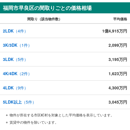
福岡市早良区の間取りごとの価格相場
間取り（該当物件数）
平均価格
2LDK
（
4
件）
1億4,915万円
3K/3DK
（
1
件）
2,099万円
3LDK
（
5
件）
3,195万円
4K/4DK
（
2
件）
1,623万円
4LDK
（
9
件）
4,300万円
5LDK以上
（
5
件）
3,045万円
物件が所在する市区町村を対象とした平均価格を表示しています。
賃貸中の物件を除いています。