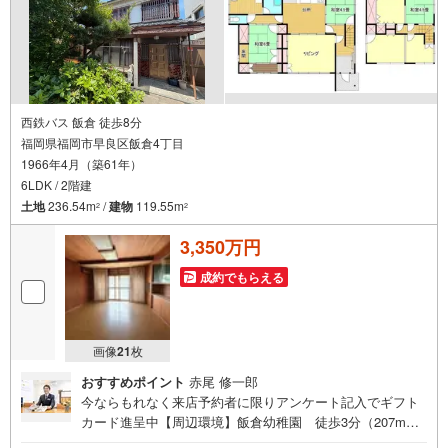
西鉄バス 飯倉 徒歩8分
福岡県福岡市早良区飯倉4丁目
1966年4月（築61年）
6LDK / 2階建
土地
236.54m
/
建物
119.55m
2
2
3,350万円
成約でもらえる
画像
21
枚
おすすめポイント
赤尾 修一郎
今ならもれなく来店予約者に限りアンケート記入でギフト
カード進呈中【周辺環境】飯倉幼稚園 徒歩3分（207m）
福岡市立飯原小学校 徒歩10分（787m）福岡市立原中学