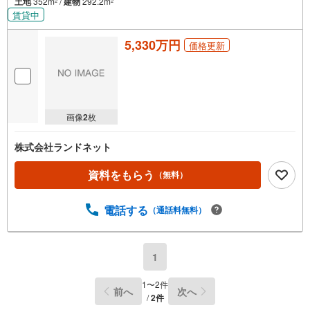
土地
352m
/
建物
292.2m
2
2
賃貸中
5,330万円
価格更新
画像
2
枚
株式会社ランドネット
資料をもらう
（無料）
電話する
（通話料無料）
1
1
〜
2
件
前へ
次へ
/
2
件