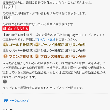
賃貸中の物件は、原則ご自身でお住まいいただくことができません。
請求済
その物件が資料請求・お問い合わせ済みの場合に表示されます。
既読
その物件を既にご覧になっている場合に表示されます。
成約でもらえる
【Yahoo!不動産】物件ご成約で最大20万円相当PayPayポイントプレゼント！
の対象物件です。詳細は
プレゼント詳細
をご覧ください。
ゴールド推奨店
ゴールド推奨店 取り扱い物件
シルバー推奨店
シルバー推奨店 取り扱い物件
ブロンズ推奨店
ブロンズ推奨店 取り扱い物件
広告商品を購入している不動産会社のうち、物件情報の正確性、法令遵守、ヤ
フー不動産における成約実績等、当社所定の基準を満たした優良な店舗運営を
実践していると認めた不動産会社（もしくは当該認定を受けた不動産会社の取
扱物件）に表示されます。
タップすると用語の意味が書かれたポップアップが開きます。
PRマークについて