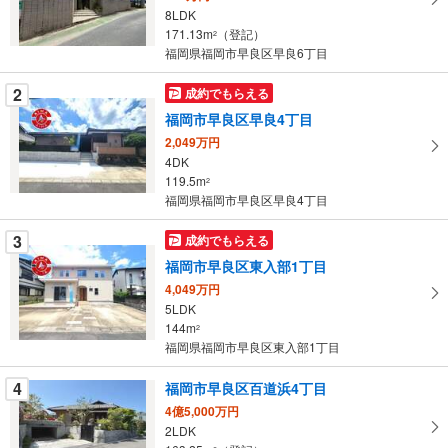
る
8LDK
・
171.13m
（登記）
2
条
福岡県福岡市早良区早良6丁目
件
を
2
成約でもらえる
マ
福岡市早良区早良4丁目
イ
2,049万円
ペ
4DK
ー
119.5m
2
福岡県福岡市早良区早良4丁目
ジ
に
3
成約でもらえる
保
福岡市早良区東入部1丁目
存
す
4,049万円
5LDK
る
144m
2
福岡県福岡市早良区東入部1丁目
4
福岡市早良区百道浜4丁目
4億5,000万円
2LDK