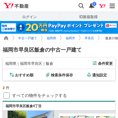
Yahoo!不動産
検索
通知
i
ログイン
ID新規取得
中古一戸建て
福岡県
福岡市
早良区
飯倉の物
福岡市早良区飯倉の中古一戸建て
福岡県｜福岡市早良区｜飯倉
条件変更
おすすめ順
検索条件保存
通知設定
2
件
すべての物件をチェックする
福岡市早良区飯倉4丁目