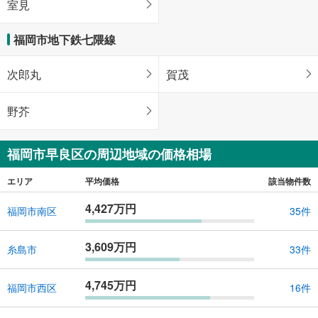
室見
福岡市地下鉄七隈線
次郎丸
賀茂
野芥
福岡市早良区の周辺地域の価格相場
エリア
平均価格
該当物件数
4,427万円
福岡市南区
35件
3,609万円
糸島市
33件
4,745万円
福岡市西区
16件