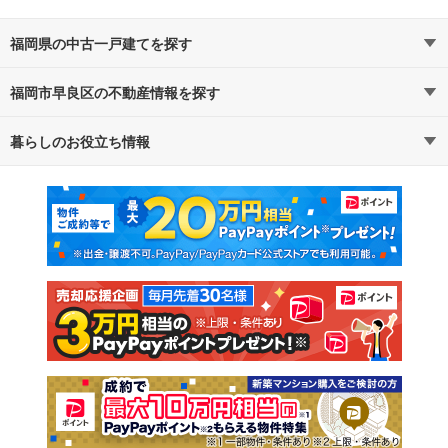
福岡県の中古一戸建てを探す
福岡市早良区の不動産情報を探す
路線・駅から探す
地域から探す
暮らしのお役立ち情報
不動産・住宅
賃貸住宅
通勤・通学時間から探す
地図から探す
マンションカタログ
教えて！住まいの先生
新築マンション
中古マンション
新築一戸建て
中古一戸建て
注文住宅
土地
売却査定