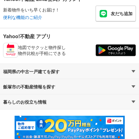
新着物件をいち早くお届け！
友だち追加
便利な機能のご紹介
Yahoo!不動産 アプリ
地図でサクッと物件探し
物件比較が手軽にできる
福岡県の中古一戸建てを探す
飯塚市の不動産情報を探す
路線・駅から探す
地域から探す
暮らしのお役立ち情報
不動産・住宅
賃貸住宅
通勤・通学時間から探す
地図から探す
マンションカタログ
教えて！住まいの先生
新築マンション
中古マンション
新築一戸建て
中古一戸建て