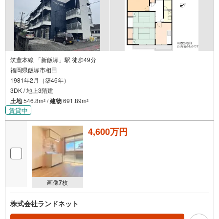
筑豊本線 「新飯塚」駅 徒歩49分
福岡県飯塚市相田
1981年2月（築46年）
3DK / 地上3階建
土地
546.8m
/
建物
691.89m
2
2
賃貸中
4,600万円
画像
7
枚
株式会社ランドネット