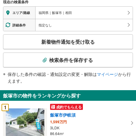
現在の検索条件
福岡県｜飯塚市｜相田
エリア/路線
指定なし
詳細条件
こ
新着物件通知を受け取る
の
検
索
検索条件を保存する
条
件
保存した条件の確認・通知設定の変更・解除は
マイページ
から行
で
えます。
通
知
飯塚市の物件をランキングから探す
を
受
1
成約でもらえる
け
飯塚市伊岐須
取
1,599万円
る
3LDK
・
86.64m
2