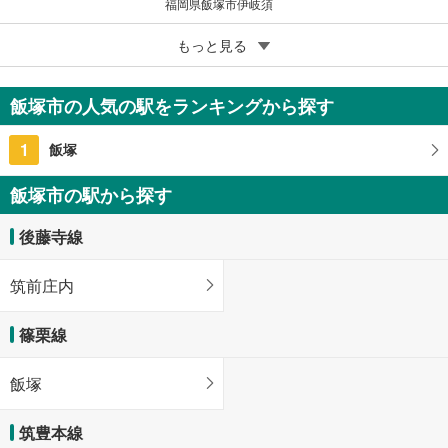
福岡県飯塚市伊岐須
5
飯塚市下三緒
もっと見る
4,600万円
3LDK＋WIC
飯塚市の人気の駅をランキングから探す
122.97m
（登記）
2
福岡県飯塚市下三緒
1
飯塚
飯塚市の駅から探す
後藤寺線
筑前庄内
篠栗線
飯塚
筑豊本線