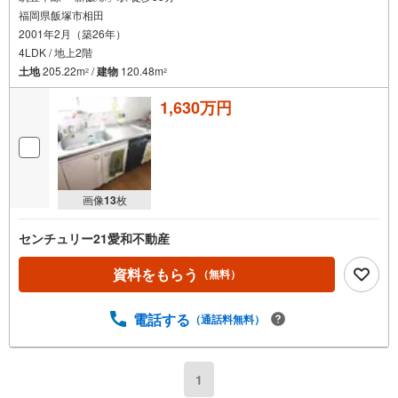
福岡県飯塚市相田
2001年2月（築26年）
4LDK / 地上2階
土地
205.22m
/
建物
120.48m
2
2
1,630万円
画像
13
枚
センチュリー21愛和不動産
資料をもらう
（無料）
電話する
（通話料無料）
1