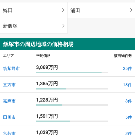
鯰田
浦田
新飯塚
飯塚市の周辺地域の価格相場
エリア
平均価格
該当物件数
3,069万円
筑紫野市
25件
1,385万円
直方市
18件
1,228万円
嘉麻市
8件
1,591万円
田川市
5件
1,039万円
宮若市
2件