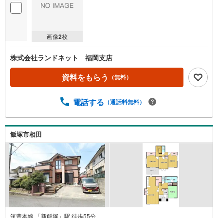
画像
2
枚
株式会社ランドネット 福岡支店
資料をもらう
（無料）
電話する
（通話料無料）
飯塚市相田
筑豊本線 「新飯塚」駅 徒歩55分