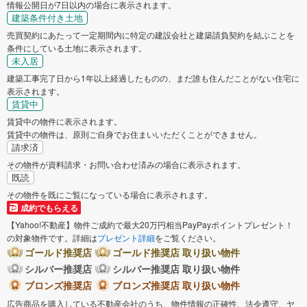
情報公開日が7日以内の場合に表示されます。
建築条件付き土地
売買契約にあたって一定期間内に特定の建設会社と建築請負契約を結ぶことを
条件にしている土地に表示されます。
未入居
建築工事完了日から1年以上経過したものの、まだ誰も住んだことがない住宅に
表示されます。
賃貸中
賃貸中の物件に表示されます。
賃貸中の物件は、原則ご自身でお住まいいただくことができません。
請求済
その物件が資料請求・お問い合わせ済みの場合に表示されます。
既読
その物件を既にご覧になっている場合に表示されます。
成約でもらえる
【Yahoo!不動産】物件ご成約で最大20万円相当PayPayポイントプレゼント！
の対象物件です。詳細は
プレゼント詳細
をご覧ください。
ゴールド推奨店
ゴールド推奨店 取り扱い物件
シルバー推奨店
シルバー推奨店 取り扱い物件
ブロンズ推奨店
ブロンズ推奨店 取り扱い物件
広告商品を購入している不動産会社のうち、物件情報の正確性、法令遵守、ヤ