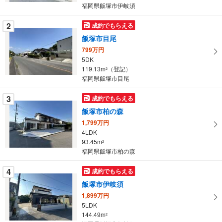
条
福岡県飯塚市伊岐須
件
を
2
成約でもらえる
マ
飯塚市目尾
イ
799万円
ペ
5DK
ー
119.13m
（登記）
2
福岡県飯塚市目尾
ジ
に
3
成約でもらえる
保
飯塚市柏の森
存
す
1,799万円
4LDK
る
93.45m
2
福岡県飯塚市柏の森
4
成約でもらえる
飯塚市伊岐須
1,899万円
5LDK
144.49m
2