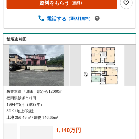
資料をもらう
（無料）
電話する
（通話料無料）
飯塚市相田
筑豊本線 「浦田」駅から12000m
福岡県飯塚市相田
1994年5月（築33年）
5DK / 地上2階建
土地
256.49m
/
建物
146.65m
2
2
1,140万円