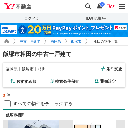
Yahoo!不動産
検索
通知
i
ログイン
ID新規取得
中古一戸建て
福岡県
飯塚市
相田の物件一覧
飯塚市相田の中古一戸建て
福岡県｜飯塚市｜相田
条件変更
おすすめ順
検索条件保存
通知設定
3
件
すべての物件をチェックする
飯塚市相田