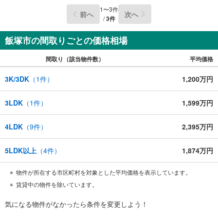
1
〜
3
件
前へ
次へ
/
3
件
飯塚市の間取りごとの価格相場
間取り（該当物件数）
平均価格
3K/3DK
（
1
件）
1,200万円
3LDK
（
1
件）
1,599万円
4LDK
（
9
件）
2,395万円
5LDK以上
（
4
件）
1,874万円
物件が所在する市区町村を対象とした平均価格を表示しています。
賃貸中の物件を除いています。
気になる物件がなかったら
条件を変更しよう！