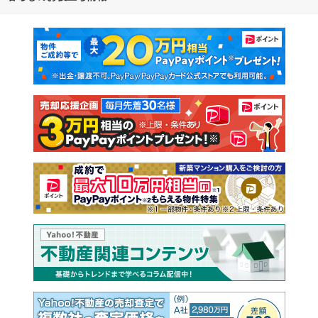
マンションカタログ
教えて！住まいの先生
新築マンション
中古マンション
新築一戸建て
中古一戸建て
注文住宅
土地
売却査定