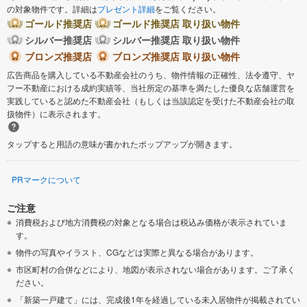
の対象物件です。詳細は
プレゼント詳細
をご覧ください。
ゴールド推奨店
ゴールド推奨店 取り扱い物件
シルバー推奨店
シルバー推奨店 取り扱い物件
ブロンズ推奨店
ブロンズ推奨店 取り扱い物件
広告商品を購入している不動産会社のうち、物件情報の正確性、法令遵守、ヤ
フー不動産における成約実績等、当社所定の基準を満たした優良な店舗運営を
実践していると認めた不動産会社（もしくは当該認定を受けた不動産会社の取
扱物件）に表示されます。
タップすると用語の意味が書かれたポップアップが開きます。
PRマークについて
ご注意
消費税および地方消費税の対象となる場合は税込み価格が表示されていま
す。
物件の写真やイラスト、CGなどは実際と異なる場合があります。
市区町村の合併などにより、地図が表示されない場合があります。ご了承く
ださい。
「新築一戸建て」には、完成後1年を経過している未入居物件が掲載されてい