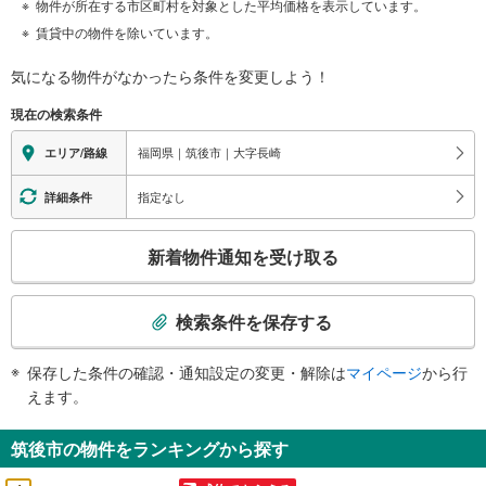
物件が所在する市区町村を対象とした平均価格を表示しています。
賃貸中の物件を除いています。
気になる物件がなかったら
条件を変更しよう！
現在の検索条件
福岡県｜筑後市｜大字長崎
エリア/路線
指定なし
詳細条件
こ
新着物件通知を受け取る
の
検
索
検索条件を保存する
条
件
保存した条件の確認・通知設定の変更・解除は
マイページ
から行
で
えます。
通
知
筑後市の物件をランキングから探す
を
受