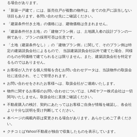
る場合があります。
「新築一戸建て」には、販売住戸が複数の物件は、全ての住戸に該当しない
項目もあります。各問い合わせ先にご確認ください。
「建築条件付き土地」の価格には、建物価格は含まれません。
「建築条件付き土地」の「建物プラン例」は、土地購入者の設計プランの一
例であり、プランの採用可否は任意です。
「土地（建築条件なし）」の「建物プラン例」に関して、そのプラン例は特
定の建築請負会社によるもので、 当該建築請負会社以外で建てた場合、同様
のものが同価格で建てられるとは限りません。また、建築請負会社を特定す
るものではありません。
お客様が入力する個人情報を含むお問い合わせデータは、当該物件の取扱会
社に送信され、そこで管理されます。
お問い合わせをされたお客様へは、取扱会社がご連絡いたします。
物件に関するお客様のお問い合わせについては、LINEヤフー株式会社は一切
関与いたしません。取扱会社に直接ご確認ください。
不動産購入の検討、契約にあたってはお客様ご自身が情報を確認し、各会社
より十分な説明を受け判断してください。
本ページの掲載内容は変更される場合があります。あらかじめご了承くださ
い。
クチコミはYahoo!不動産が独自で収集したものを表示しています。