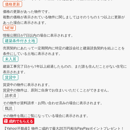
価格更新
価格の更新があった物件です。
複数の価格が表示されている物件に関しましてはそのうちの１つ以上に更新が
あった場合に表示されます。
NEW
情報公開日が7日以内の場合に表示されます。
建築条件付き土地
売買契約にあたって一定期間内に特定の建設会社と建築請負契約を結ぶことを
条件にしている土地に表示されます。
未入居
建築工事完了日から1年以上経過したものの、まだ誰も住んだことがない住宅に
表示されます。
賃貸中
賃貸中の物件に表示されます。
賃貸中の物件は、原則ご自身でお住まいいただくことができません。
請求済
その物件が資料請求・お問い合わせ済みの場合に表示されます。
既読
その物件を既にご覧になっている場合に表示されます。
成約でもらえる
【Yahoo!不動産】物件ご成約で最大20万円相当PayPayポイントプレゼント！