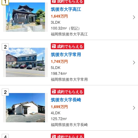
1
成約でもらえる
け
筑後市大字高江
取
1,649万円
る
3LDK
・
100.32m
（登記）
2
条
福岡県筑後市大字高江
件
を
2
成約でもらえる
マ
筑後市大字常用
イ
1,749万円
ペ
5LDK
ー
198.74m
2
福岡県筑後市大字常用
ジ
に
2
成約でもらえる
保
筑後市大字長崎
存
す
1,699万円
4LDK
る
125.72m
2
福岡県筑後市大字長崎
4
成約でもらえる