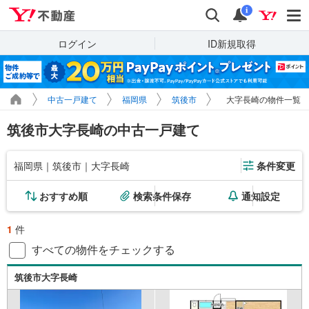
Yahoo!不動産
検索
通知
i
ログイン
ID新規取得
中古一戸建て
福岡県
筑後市
大字長崎の物件一覧
筑後市大字長崎の中古一戸建て
福岡県｜筑後市｜大字長崎
条件変更
おすすめ順
検索条件保存
通知設定
1
件
すべての物件をチェックする
筑後市大字長崎