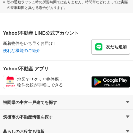
朝の通勤ラッシュ時の所要時間ではありません。時間帯などによっては実際
の乗車時間と異なる場合があります。
Yahoo!不動産 LINE公式アカウント
新着物件をいち早くお届け！
友だち追加
便利な機能のご紹介
Yahoo!不動産 アプリ
地図でサクッと物件探し
物件比較が手軽にできる
福岡県の中古一戸建てを探す
筑後市の不動産情報を探す
路線・駅から探す
地域から探す
暮らしのお役立ち情報
不動産・住宅
賃貸住宅
通勤・通学時間から探す
地図から探す