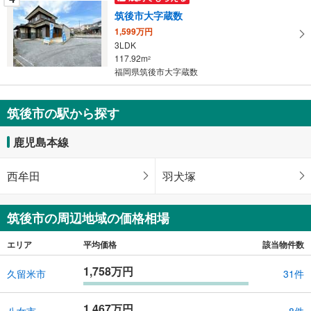
筑後市大字蔵数
1,599万円
3LDK
117.92m
2
福岡県筑後市大字蔵数
筑後市の駅から探す
鹿児島本線
西牟田
羽犬塚
筑後市の周辺地域の価格相場
エリア
平均価格
該当物件数
1,758万円
久留米市
31件
1,467万円