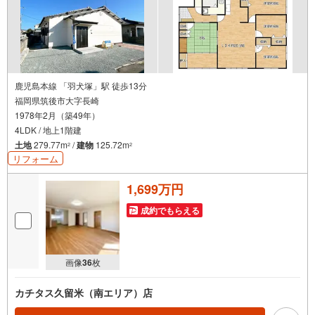
鹿児島本線 「羽犬塚」駅 徒歩13分
福岡県筑後市大字長崎
1978年2月（築49年）
4LDK / 地上1階建
土地
279.77m
/
建物
125.72m
2
2
リフォーム
1,699万円
成約でもらえる
画像
36
枚
カチタス久留米（南エリア）店