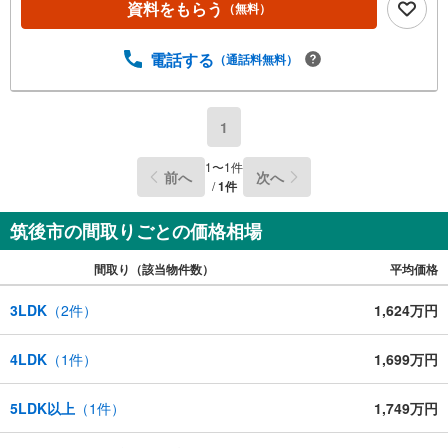
資料をもらう
（無料）
電話する
（通話料無料）
1
1
〜
1
件
前へ
次へ
/
1
件
筑後市の間取りごとの価格相場
間取り（該当物件数）
平均価格
3LDK
（
2
件）
1,624万円
4LDK
（
1
件）
1,699万円
5LDK以上
（
1
件）
1,749万円