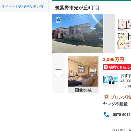
中国
鳥取
北九州都
かの地域
マイページの便利な使い方
筑紫野市光が丘4丁目
飯塚市
(
2
吹き抜け
四国
徳島
八女市
(
9
二世帯向
行橋市
(
1
サービス
九州・沖縄
福岡
小郡市
(
1
立地
大野城市
最寄りの
3,098万円
0
0
0
0
0
0
古賀市
(
1
該当物件
該当物件
該当物件
該当物件
該当物件
該当物件
件
件
件
件
件
件
成約でもらえ
配置、向き、
宮若市
(
2
おす
45,
前道6m
みやま市
ド」o
画像
36
枚
可さら
平坦地
（
糟屋郡宇
レゼ
ブロンズ推
が出
ヤマダ不動産
ご相
糟屋郡須
LD
【おす
0078-6014
分け
糟屋郡粕
リビング
たり
あり筑
（
1
）
遠賀郡岡
取り扱い