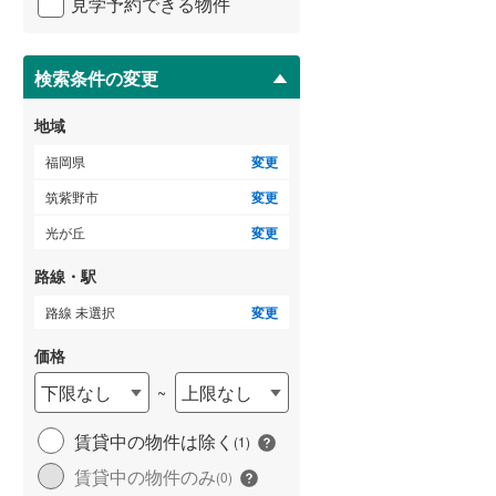
見学予約できる物件
ペ
ー
朝倉郡筑前町
(
6
)
ジ
に
検索条件の変更
三潴郡大木町
(
2
)
保
存
田川郡添田町
(
2
)
地域
す
る
田川郡大任町
(
1
)
福岡県
変更
筑紫野市
変更
京都郡苅田町
(
10
)
光が丘
変更
築上郡上毛町
(
3
)
路線・駅
路線 未選択
変更
価格
下限なし
上限なし
~
賃貸中の物件は除く
(
1
)
賃貸中の物件のみ
(
0
)