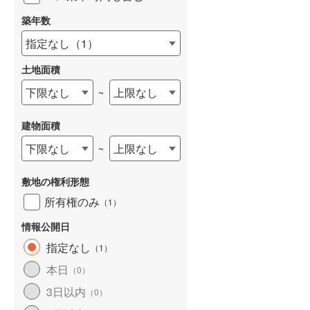
築年数
指定なし
（
1
）
土地面積
下限なし
上限なし
~
建物面積
下限なし
上限なし
~
敷地の権利形態
所有権のみ
（
1
）
情報公開日
指定なし
（
1
）
本日
（
0
）
3日以内
（
0
）