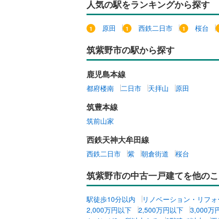
人気の駅をランキングから探す
原田
西鉄二日市
桜台
筑紫野市の駅から探す
鹿児島本線
都府楼南
二日市
天拝山
原田
筑豊本線
筑前山家
西鉄天神大牟田線
西鉄二日市
紫
朝倉街道
桜台
筑紫野市の中古一戸建てを他のこ
駅徒歩10分以内
リノベーション・リフォ
2,000万円以下
2,500万円以下
3,000