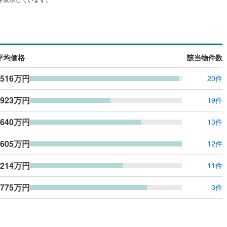
ッキあり
（
0
）
施工・品質・工法関連
震、制震構造
住宅性能評価付き
（
0
）
平均価格
該当物件数
,516万円
20件
応
,923万円
19件
ン内見(相談)可
（
1
）
IT重説可
（
1
）
,640万円
13件
ン対応とは？
,605万円
12件
,214万円
11件
,775万円
3件