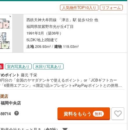
島根
岡山
広島
山口
市モノレール小倉線
(
0
)
平成筑豊鉄道門司港レトロ観光線
1
)
田川市
(
5
)
人気物件TOP10入り
リフォーム
（
0
）
バリアフリー住宅
(
0
)
（
0
）
香川
愛媛
高知
)
筑後市
(
4
)
西鉄天神大牟田線 「津古」駅 徒歩12分 他
け
（
0
）
平屋・1階建て
（
0
）
保存した条件を見る
福岡県筑紫野市光が丘4丁目
9
)
豊前市
(
18
)
ルーム（納戸）
（
0
）
佐賀
長崎
熊本
大分
1991年3月（築36年）
5LDK/地上2階建て
4
)
筑紫野市
(
25
)
土地
209.93m
/
建物
119.03m
2
2
(
12
)
宗像市
(
19
)
駅が始発駅
（
0
）
海まで2km以内
（
0
）
この条件で検索する
この条件で検索する
この条件で検索する
この条件で検索する
この条件で検索する
この条件で検索する
市区町村以下を選択
市区町村を選択す
駅を選択する
2
)
福津市
(
18
)
室内写真あり
水回り写真あり
る
建ち方、日当たり
)
嘉麻市
(
8
)
すめポイント
藤元 千栄
000円分の「全国のヤマダデンキで使えるポイント」or「JCBギフトカー
以上
（
1
）
角地
（
0
）
(
3
)
糸島市
(
26
)
r「6畳用エアコン」≪限定1品≫プレゼント※PayPayポイントとの併用不
に、ご購入相談で来店後、Google口コミ投稿で2000円分のQUOカードプ
0
）
美町
(
20
)
糟屋郡篠栗町
(
4
)
ント！※一世帯2回まで土日祝日もご案内可能です＾＾既に他社で見積もり
奨店
ている方！入居までの費用を抑えたい方！ぜひ、一度「ヤマダ不動産」へ
 福岡中央店
談にお越しください！あらゆる不安や疑問に誠心誠意お応えします＾＾
惠町
(
9
)
糟屋郡新宮町
(
6
)
すめポイント】■2026年5月リフォーム完了！■リビングとダイニングを
資料をもらう
-59714
無料
て使える間取り■2階は洋室が3部屋、お子様が大きくなっても安心！■ゆっ
屋町
(
1
)
遠賀郡芦屋町
(
2
)
ダイニング15畳以上
としたお庭はガーデニングやお子様の遊び場に！■駐車場2台（敷地外1台）
紫野東小学校:徒歩約12分筑紫野南中学校:徒歩約29分ご希望条件をもと
垣町
(
9
)
遠賀郡遠賀町
(
5
)
不動産会社をもっと見る（
全
3
社
）