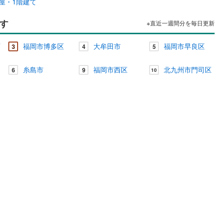
屋・1階建て
す
※直近一週間分を毎日更新
西
福岡市博多区
大牟田市
福岡市早良区
3
4
5
糸島市
福岡市西区
北九州市門司区
6
9
10