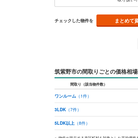
に物
鞍手郡鞍
キッチン
まとめて
チェックした物件を
朝倉郡東
独立型キ
八女郡広
販売、価格、
田川郡糸
即入居可
田川郡赤
浴室
京都郡み
筑紫野市の間取りごとの価格相場
築上郡築
浴室乾燥
間取り（該当物件数）
ワンルーム
（
1
件）
収納
ウォーク
3LDK
（
7
件）
（
0
）
5LDK以上
（
8
件）
バルコニー、
物件が所在する市区町村を対象とした平均価格