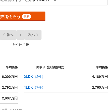
件をご紹介いたします。お気軽にお問合せ下さい。
手町
(
7
)
嘉穂郡桂川町
(
3
)
資料をもらう
無料
峰村
(
1
)
三井郡大刀洗町
(
1
)
ッチン
（
0
）
対面キッチン
（
1
）
川町
(
3
)
田川郡香春町
(
2
)
契約、入居関連など
前へ
1
次へ
田町
(
2
)
田川郡川崎町
(
4
)
能
（
1
）
1
〜
1
件 /
1
件
村
(
1
)
田川郡福智町
(
2
)
やこ町
(
5
)
築上郡吉富町
(
1
)
上町
(
10
)
機あり
（
1
）
平均価格
間取り（該当物件数）
平均価格
6,200万円
2LDK
（
2
件）
4,189万円
インクローゼット
床下収納
（
0
）
2,792万円
4LDK
（
7
件）
2,765万円
2,907万円
庭
を表示しています。