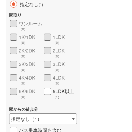
指定なし
(
1
)
間取り
ワンルーム
（
0
）
長期優良住宅
（
0
）
1K/1DK
1LDK
（
0
）
（
0
）
2K/2DK
2LDK
（
0
）
（
0
）
3K/3DK
3LDK
（
0
）
（
0
）
4K/4DK
4LDK
詳しく見る
（
0
）
（
0
）
5K/5DK
5LDK以上
（
0
）
（
1
）
駅からの徒歩分
指定なし
（
1
）
バス乗車時間も含む