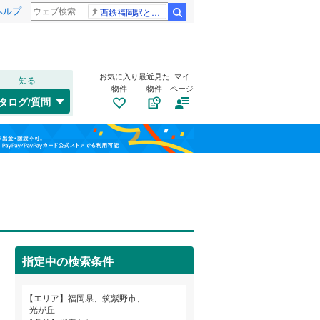
ヘルプ
西鉄福岡駅と薬院駅の構内で不適切音声
検索
お気に入り
最近見た
マイ
知る
物件
物件
ページ
鹿児島本線
(
1
)
タログ/質問
筑肥線
(
0
)
戸畑区
大字原
(
(
6
1
)
)
福島
日田彦山線
(
0
)
八幡東区
筑紫駅前通
(
11
(
2
)
)
栃木
群馬
山梨
山陽新幹線
(
0
)
光が丘
(
1
)
紫
トイレ２か所
(
2
)
（
1
）
中央区
(
3
)
武蔵
太陽光発電システム
(
1
)
（
0
）
福岡市地下鉄七隈線
(
0
)
城南区
(
9
)
指定中の検索条件
西鉄太宰府線
(
0
)
和歌山
エリア
福岡県、筑紫野市、
筑豊電気鉄道
(
0
)
光が丘
直方市
(
20
)