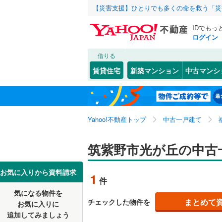
【災害支援】ひとりでも多くの命を救う「災
IDでもっ
ログイン
借りる
北海道
JR
北海道
博多南線
(
こだわり条件
リフォーム、
賃貸住宅
新築マンション
中古マンシ
香椎線
(
0
)
リノベー
北九州市
門司区
大字牛島
(
2
東北
青森
（
1
）
久大本線
(
小倉北区
大字山家
関東
東京
筑豊本線
(
Yahoo!不動産トップ
中古一戸建て
設備
八幡西区
美しが丘
九州新幹
むさしヶ
床暖房
（
信越・北陸
新潟
筑紫野市光が丘の中古
福岡市
東区
(
29
)
岡田
駐車場2
(
1
)
地下鉄
福岡市地
南区
(
34
)
東海
愛知
お気に入りから資料請求
1
件
ＴＶモニ
早良区
(
2
私鉄・その他
平成筑豊
気になる物件を
（
1
）
近畿
大阪
まとめて
チェックした物件を
お気に入りに
西鉄甘木
追加してみましょう
福岡県のそのほ
大牟田市
間取り、居室