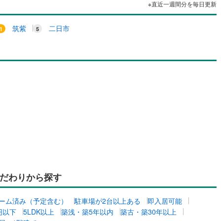
※直近一週間分を毎日更新
筑紫
二日市
だわりから探す
ーム済み（予定含む）
駐車場が2台以上ある
即入居可能
万円以下
5LDK以上
築浅・築5年以内
築古・築30年以上