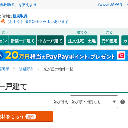
Yahoo! JAPAN
害救助犬」を支えよう
と便利に
新規取得
［おトク］10％OFFクーポンあります
検索条件を保存しました
買う
建てる
売る
0
)
山陽本線（JR九州）
(
0
)
リノベーション
ョン
新築一戸建て
中古一戸建て
注文住宅
土地
売却査定
カ
この検索条件の新着物件通知は、
マイページ
から設定できます。
篠栗線
(
0
)
ション・リフォーム
築古・築30年以上
（
1
）
4
(
2
)
)
若松区
大字筑紫
(
19
(
2
)
)
岩手
宮城
秋田
山形
0
)
日豊本線
(
0
)
(
(
22
1
)
)
小倉南区
大字吉木
(
(
36
6
)
)
福岡県、筑紫野市、光が丘
神奈川
埼玉
千葉
茨城
1
)
後藤寺線
(
0
)
福岡県
筑紫野市
光が丘の物件一覧
南
(
38
(
1
)
)
原田
(
2
)
線
(
0
)
丘
0
）
(
1
)
二日市北
オール電化
(
1
（
)
0
）
長野
富山
石川
福井
一戸建て
博多区
(
6
)
検索条件を保存する
台以上
（
1
）
塔原西
ビルトインガレージ
(
1
)
（
0
）
下鉄空港線
(
0
)
福岡市地下鉄箱崎線
(
0
)
閉じる
閉じる
お気に入りリストを見る
お気に入りリストを見る
閉じる
閉じる
西区
(
13
)
岐阜
静岡
三重
並び替え
タ付インターホン
防犯カメラ
（
0
）
マイページ
6
)
鉄道
(
0
)
西鉄天神大牟田線
(
1
)
兵庫
京都
滋賀
奈良
資料をもらう
無料
線
(
0
)
西鉄貝塚線
(
0
)
(
126
)
久留米市
(
35
)
全体