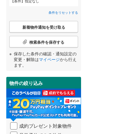
条件
指定なし
甘木鉄道
(
0
)
柳川市
(
7
)
間取り変更可能
（
0
）
条件をリセットする
大川市
(
2
)
3階建て以上
（
0
）
こ
新着物件通知を受け取る
の
中間市
(
12
)
宮崎
鹿児島
沖縄
検
索
春日市
(
27
)
検索条件を保存する
条
件
太宰府市
(
20
)
保存した条件の確認・通知設定の
で
小学校まで1km以内
（
1
）
変更・解除は
マイページ
から行え
通
する
る
うきは市
(
3
)
条件をリセットする
条件をリセットする
条件をリセットする
条件をリセットする
条件をリセットする
条件をリセットする
ます。
知
を
朝倉市
(
3
)
受
物件の絞り込み
南道路
（
0
）
け
那珂川市
(
3
)
取
る
糟屋郡志免町
(
8
)
・
条
糟屋郡久山町
(
2
)
件
を
遠賀郡水巻町
(
5
)
成約プレゼント対象物件
マ
イ
鞍手郡小竹町
(
5
)