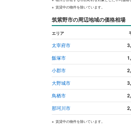
ウッドデ
賃貸中の物件を除いています。
筑紫野市の周辺地域の価格相場
構造・規模・
耐震、免
エリア
（
0
）
太宰府市
3
オンライン対
飯塚市
1
オンライ
小郡市
2
オンライ
大野城市
3
鳥栖市
2
那珂川市
2
賃貸中の物件を除いています。