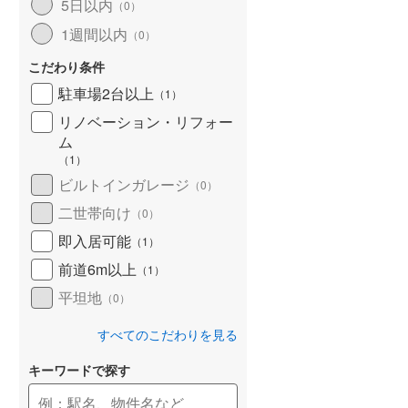
5日以内
（
0
）
1週間以内
（
0
）
こだわり条件
駐車場2台以上
（
1
）
リノベーション・リフォー
ム
（
1
）
ビルトインガレージ
（
0
）
二世帯向け
（
0
）
即入居可能
（
1
）
前道6m以上
（
1
）
平坦地
（
0
）
すべてのこだわりを見る
キーワードで探す