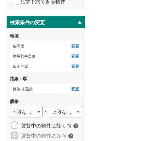
見学予約できる物件
ペ
ー
朝倉郡筑前町
(
6
)
ジ
に
検索条件の変更
三潴郡大木町
(
2
)
保
存
田川郡添田町
(
2
)
地域
す
る
田川郡大任町
(
1
)
福岡県
変更
糟屋郡宇美町
変更
京都郡苅田町
(
10
)
四王寺坂
変更
築上郡上毛町
(
3
)
路線・駅
路線 未選択
変更
価格
下限なし
上限なし
~
賃貸中の物件は除く
(
3
)
賃貸中の物件のみ
(
0
)