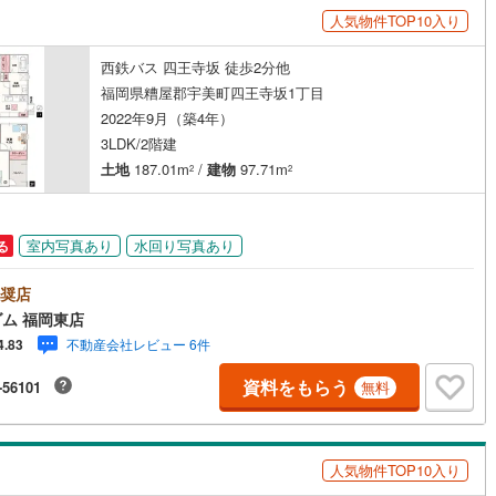
人気物件TOP10入り
手町
(
7
)
嘉穂郡桂川町
(
3
)
西鉄バス 四王寺坂 徒歩2分他
峰村
(
1
)
三井郡大刀洗町
(
1
)
ッチン
（
0
）
対面キッチン
（
1
）
福岡県糟屋郡宇美町四王寺坂1丁目
2022年9月（築4年）
川町
(
3
)
田川郡香春町
(
2
)
3LDK/2階建
契約、入居関連など
田町
(
2
)
田川郡川崎町
(
4
)
土地
187.01m
/
建物
97.71m
2
2
能
（
0
）
村
(
1
)
田川郡福智町
(
2
)
やこ町
(
5
)
築上郡吉富町
(
1
)
室内写真あり
水回り写真あり
る
上町
(
10
)
機あり
（
2
）
奨店
ム 福岡東店
不動産会社レビュー 6件
4.83
資料をもらう
-56101
無料
インクローゼット
床下収納
（
1
）
人気物件TOP10入り
庭