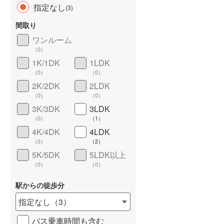
指定なし
(
3
)
間取り
ワンルーム
（
0
）
長期優良住宅
（
0
）
1K/1DK
1LDK
（
0
）
（
0
）
2K/2DK
2LDK
（
0
）
（
0
）
3K/3DK
3LDK
（
0
）
（
1
）
4K/4DK
4LDK
詳しく見る
（
0
）
（
2
）
5K/5DK
5LDK以上
（
0
）
（
0
）
駅からの徒歩分
指定なし
（
3
）
バス乗車時間も含む