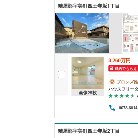
糟屋郡宇美町四王寺坂1丁目
鞍手郡鞍
キッチン
朝倉郡東
独立型キ
八女郡広
販売、価格、
田川郡糸
即入居可
田川郡赤
3,260万円
浴室
京都郡み
成約でもらえ
築上郡築
浴室乾燥
ブロンズ推
ハウスフリーダ
画像
29
枚
収納
0078-6014
ウォーク
（
2
）
糟屋郡宇美町四王寺坂2丁目
バルコニー、