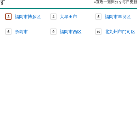
す
※直近一週間分を毎日更新
西
福岡市博多区
大牟田市
福岡市早良区
3
4
5
糸島市
福岡市西区
北九州市門司区
6
9
10