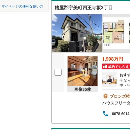
中国
鳥取
北九州都
かの地域
マイページの便利な使い方
糟屋郡宇美町四王寺坂3丁目
飯塚市
(
2
吹き抜け
四国
徳島
八女市
(
9
二世帯向
行橋市
(
1
サービス
九州・沖縄
福岡
小郡市
(
1
立地
大野城市
最寄りの
1,998万円
0
0
0
0
0
0
古賀市
(
1
該当物件
該当物件
該当物件
該当物件
該当物件
該当物件
件
件
件
件
件
件
成約でもらえ
配置、向き、
宮若市
(
2
おす
今な
前道6m
みやま市
中・宇
画像
35
枚
歩12
平坦地
（
糟屋郡宇
（約
ブロンズ推
密着
ハウスフリーダ
市等
糟屋郡須
LD
その
0078-6014
は何
糟屋郡粕
リビング
から
（
1
）
遠賀郡岡