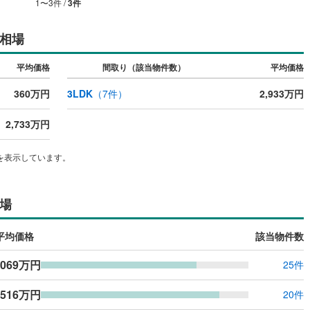
1
〜
3
件 /
3
件
相場
平均価格
間取り（該当物件数）
平均価格
360万円
3LDK
（
7
件）
2,933万円
2,733万円
を表示しています。
場
平均価格
該当物件数
,069万円
25件
,516万円
20件