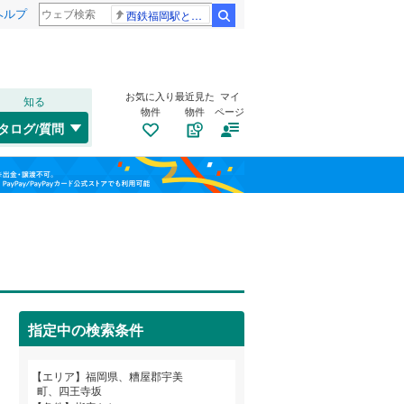
ヘルプ
西鉄福岡駅と薬院駅の構内で不適切音声
検索
お気に入り
最近見た
マイ
知る
物件
物件
ページ
鹿児島本線
(
0
)
タログ/質問
筑肥線
(
0
)
戸畑区
四王寺坂
(
6
(
)
3
)
福島
日田彦山線
(
0
)
八幡東区
桜原
(
4
)
(
11
)
栃木
群馬
山梨
山陽新幹線
(
0
)
若草
(
2
)
トイレ２か所
（
2
）
中央区
(
3
)
太陽光発電システム
（
0
）
福岡市地下鉄七隈線
(
0
)
城南区
(
9
)
指定中の検索条件
西鉄太宰府線
(
0
)
和歌山
エリア
福岡県、糟屋郡宇美
筑豊電気鉄道
(
0
)
町、四王寺坂
直方市
(
20
)