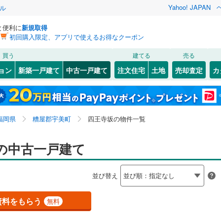
Yahoo! JAPAN
ル
と便利に
新規取得
初回購入限定、アプリで使えるお得なクーポン
検索条件を保存しました
買う
建てる
売る
0
)
山陽本線（JR九州）
(
0
)
リノベーション
ョン
新築一戸建て
中古一戸建て
注文住宅
土地
売却査定
カ
この検索条件の新着物件通知は、
マイページ
から設定できます。
篠栗線
(
0
)
ション・リフォーム
築古・築30年以上
（
1
）
4
(
1
)
)
若松区
ひばりが丘
(
19
)
(
2
)
岩手
宮城
秋田
山形
0
)
日豊本線
(
0
)
(
(
22
1
)
)
小倉南区
ゆりが丘
(
(
36
1
)
)
福岡県、糟屋郡宇美町、四王寺坂
神奈川
埼玉
千葉
茨城
0
)
後藤寺線
(
0
)
福岡県
糟屋郡宇美町
四王寺坂の物件一覧
(
38
)
光正寺
(
2
)
線
(
0
)
(
0
1
）
)
オール電化
（
1
）
長野
富山
石川
福井
の中古一戸建て
博多区
(
6
)
検索条件を保存する
台以上
（
2
）
ビルトインガレージ
（
0
）
下鉄空港線
(
0
)
福岡市地下鉄箱崎線
(
0
)
閉じる
閉じる
お気に入りリストを見る
お気に入りリストを見る
閉じる
閉じる
西区
(
13
)
岐阜
静岡
三重
並び替え
タ付インターホン
防犯カメラ
（
0
）
マイページ
6
)
鉄道
(
0
)
西鉄天神大牟田線
(
0
)
兵庫
京都
滋賀
奈良
資料をもらう
無料
線
(
0
)
西鉄貝塚線
(
0
)
(
126
)
久留米市
(
35
)
全体