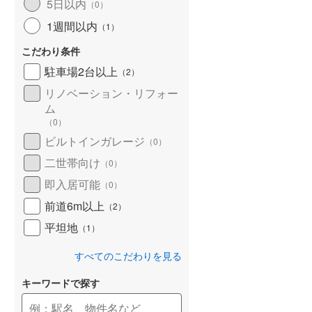
5日以内
（
0
）
1週間以内
（
1
）
こだわり条件
駐車場2台以上
（
2
）
リノベーション・リフォー
ム
（
0
）
ビルトインガレージ
（
0
）
二世帯向け
（
0
）
即入居可能
（
0
）
前道6m以上
（
2
）
平坦地
（
1
）
すべてのこだわりを見る
キーワードで探す