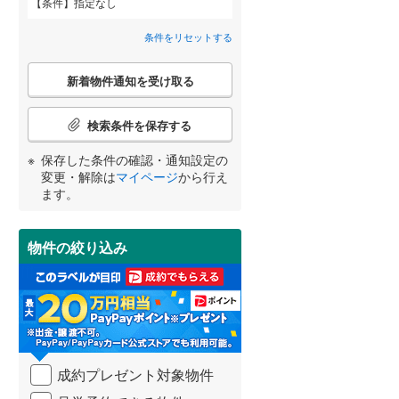
条件
指定なし
甘木鉄道
(
0
)
柳川市
(
7
)
間取り変更可能
（
0
）
条件をリセットする
大川市
(
2
)
3階建て以上
（
0
）
こ
新着物件通知を受け取る
の
中間市
(
12
)
宮崎
鹿児島
沖縄
検
索
春日市
(
27
)
検索条件を保存する
条
件
太宰府市
(
20
)
保存した条件の確認・通知設定の
で
小学校まで1km以内
（
0
）
変更・解除は
マイページ
から行え
通
する
る
うきは市
(
3
)
条件をリセットする
条件をリセットする
条件をリセットする
条件をリセットする
条件をリセットする
条件をリセットする
ます。
知
を
朝倉市
(
3
)
受
物件の絞り込み
南道路
（
0
）
け
那珂川市
(
3
)
取
る
糟屋郡志免町
(
8
)
・
条
糟屋郡久山町
(
2
)
件
を
遠賀郡水巻町
(
5
)
成約プレゼント対象物件
マ
イ
鞍手郡小竹町
(
5
)