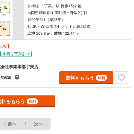
香椎線 「宇美」駅 徒歩15分 他
ッキあり
（
0
）
福岡県糟屋郡宇美町四王寺坂2丁目
1999年6月（築28年）
施工・品質・工法関連
4LDK＋WIC/木造セメント瓦葺2階建
震、制震構造
住宅性能評価付き
（
0
）
土地
209.8m
/
建物
122.44m
2
2
NEW
水回り写真あり
応
式会社事業本部宇美店
ン内見(相談)可
（
1
）
IT重説可
（
0
）
資料をもらう
-50630
無料
ン対応とは？
資料をもらう
無料
前へ
1
次へ