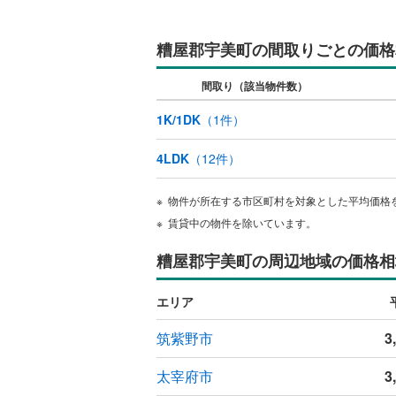
糟屋郡宇美町の間取りごとの価格
間取り（該当物件数）
1K/1DK
（
1
件）
4LDK
（
12
件）
物件が所在する市区町村を対象とした平均価格
賃貸中の物件を除いています。
糟屋郡宇美町の周辺地域の価格相
エリア
筑紫野市
3
太宰府市
3