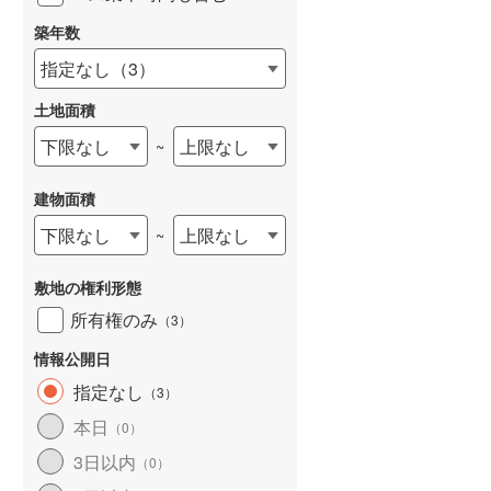
築年数
指定なし
（
3
）
土地面積
下限なし
上限なし
~
建物面積
下限なし
上限なし
~
敷地の権利形態
所有権のみ
（
3
）
情報公開日
指定なし
（
3
）
本日
（
0
）
3日以内
（
0
）