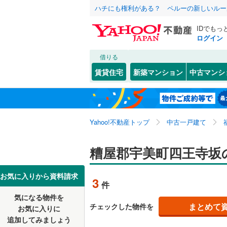
ハチにも権利がある？ ペルーの新しいルー
IDでもっ
ログイン
借りる
北海道
JR
北海道
博多南線
(
こだわり条件
リフォーム、
賃貸住宅
新築マンション
中古マンシ
香椎線
(
3
)
リノベー
北九州市
門司区
大字井野
(
2
東北
青森
（
0
）
久大本線
(
小倉北区
とびたけ
関東
東京
筑豊本線
(
Yahoo!不動産トップ
中古一戸建て
設備
八幡西区
貴船
(
3
)
九州新幹
障子岳南
床暖房
（
信越・北陸
新潟
糟屋郡宇美町四王寺坂
福岡市
東区
(
29
)
駐車場2
地下鉄
福岡市地
南区
(
34
)
東海
愛知
お気に入りから資料請求
3
件
ＴＶモニ
早良区
(
2
私鉄・その他
平成筑豊
気になる物件を
（
1
）
近畿
大阪
まとめて
チェックした物件を
お気に入りに
西鉄甘木
追加してみましょう
福岡県のそのほ
大牟田市
間取り、居室