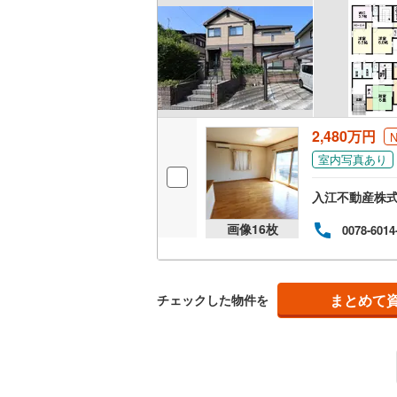
ウッドデ
構造・規模・
耐震、免
（
0
）
2,480万円
室内写真あり
オンライン対
入江不動産株
オンライ
画像
16
枚
0078-6014
オンライ
まとめて
チェックした物件を