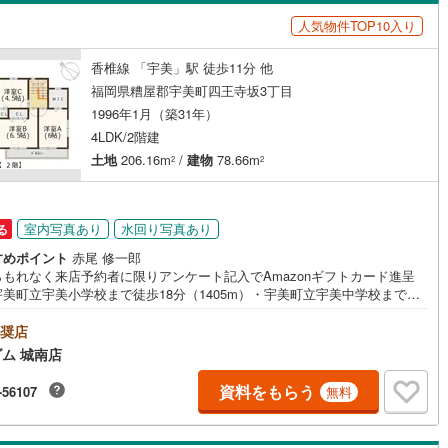
島根
岡山
広島
山口
市モノレール小倉線
(
0
)
平成筑豊鉄道門司港レトロ観光線
1
)
田川市
(
5
)
人気物件TOP10入り
（
0
）
バリアフリー住宅
(
0
)
（
0
）
香川
愛媛
高知
)
筑後市
(
4
)
香椎線 「宇美」駅 徒歩11分 他
け
（
0
）
平屋・1階建て
（
0
）
保存した条件を見る
福岡県糟屋郡宇美町四王寺坂3丁目
9
)
豊前市
(
18
)
ルーム（納戸）
（
0
）
佐賀
長崎
熊本
大分
1996年1月（築31年）
4LDK/2階建
4
)
筑紫野市
(
25
)
土地
206.16m
/
建物
78.66m
2
2
(
12
)
宗像市
(
19
)
駅が始発駅
（
0
）
海まで2km以内
（
0
）
この条件で検索する
この条件で検索する
この条件で検索する
この条件で検索する
この条件で検索する
この条件で検索する
市区町村以下を選択
市区町村を選択す
駅を選択する
2
)
福津市
(
18
)
室内写真あり
水回り写真あり
る
建ち方、日当たり
)
嘉麻市
(
8
)
すめポイント
赤尾 修一郎
らもれなく来店予約者に限りアンケート記入でAmazonギフトカード進呈
以上
（
2
）
角地
（
0
）
(
3
)
糸島市
(
26
)
美町立宇美小学校まで徒歩18分（1405m）・宇美町立宇美中学校まで徒
分（889m）・最寄りのスーパー「にしてつストア宇美店」まで徒歩14分
1
）
美町
(
20
)
糟屋郡篠栗町
(
4
)
1062m）ですハウスフリーダム城南店の強み【取り扱い物件が豊富】地域
奨店
型の不動産会社として、城南区・早良区・中央区・南区・春日市・那珂川
ム 城南店
の物件情報を多数取り扱っております。福岡県内に3店舗ございますので、
惠町
(
9
)
糟屋郡新宮町
(
6
)
他エリアの物件紹介ももちろん可能でございます。スタッフにお家のこと
資料をもらう
-56107
無料
でもお聞き下さい。新築一戸建て・中古物件・土地など、数ある物件の中
屋町
(
1
)
遠賀郡芦屋町
(
2
)
ダイニング15畳以上
お客様のご要望に沿ったご提案をいたします。
垣町
(
9
)
遠賀郡遠賀町
(
5
)