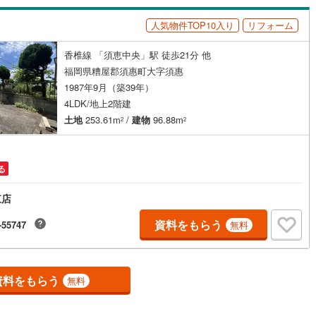
地面積広々61坪！■須惠スマートICまで車で約7分通勤や遠方へのお出か
ッキあり
（
0
）
利2.2km須恵第二小学校:徒歩18分須恵東中学校:徒歩5分
人気物件TOP10入り
リフォーム
施工・品質・工法関連
香椎線 「須恵中央」駅 徒歩21分 他
福岡県糟屋郡須惠町大字須惠
震、制震構造
住宅性能評価付き
（
0
）
1987年9月（築39年）
4LDK/地上2階建
土地
253.61m
/
建物
96.88m
2
2
応
ン内見(相談)可
（
2
）
IT重説可
（
1
）
る
ン対応とは？
東店
資料をもらう
-55747
無料
資料をもらう
無料