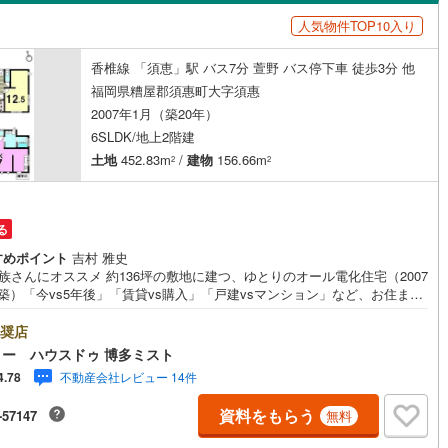
島根
岡山
広島
山口
市モノレール小倉線
(
0
)
平成筑豊鉄道門司港レトロ観光線
1
)
田川市
(
4
)
人気物件TOP10入り
（
1
）
バリアフリー住宅
(
0
)
（
1
）
香川
愛媛
高知
)
筑後市
(
4
)
香椎線 「須恵」駅 バス7分 萱野 バス停下車 徒歩3分 他
け
（
0
）
平屋・1階建て
（
0
）
保存した条件を見る
福岡県糟屋郡須惠町大字須惠
9
)
豊前市
(
18
)
ルーム（納戸）
（
0
）
佐賀
長崎
熊本
大分
2007年1月（築20年）
6SLDK/地上2階建
4
)
筑紫野市
(
26
)
土地
452.83m
/
建物
156.66m
2
2
(
12
)
宗像市
(
21
)
駅が始発駅
（
0
）
海まで2km以内
（
0
）
この条件で検索する
この条件で検索する
この条件で検索する
この条件で検索する
この条件で検索する
この条件で検索する
市区町村以下を選択
市区町村を選択す
駅を選択する
4
)
福津市
(
18
)
る
建ち方、日当たり
)
嘉麻市
(
8
)
すめポイント
吉村 雅史
族さんにオススメ 約136坪の敷地に建つ、ゆとりのオール電化住宅（2007
以上
（
1
）
角地
（
0
）
(
3
)
糸島市
(
31
)
築）「今vs5年後」「賃貸vs購入」「戸建vsマンション」など、お住まい
をする上で必ず出てくる疑問、不安をぶつけてください。答えはお客様の
0
）
美町
(
20
)
糟屋郡篠栗町
(
4
)
構成やご年齢、ライフプランによって全く変わってきます。ネット検索も
奨店
ですが、1回のご相談でお悩みが解決できるかもしれません。その答えが
ー ハウスドゥ 博多ミスト
入しない」となっても、お客様、ご家族様のベストであれば、それに越し
惠町
(
9
)
糟屋郡新宮町
(
8
)
不動産会社レビュー 14件
4.78
はありません。まずはお問い合わせください。【営業時間 10:00-18:00】
休日:火・水）上記時間はお電話が繋がりやすくなっております。ぜひお気
屋町
(
1
)
遠賀郡芦屋町
(
2
)
資料をもらう
ダイニング15畳以上
-57147
無料
ご連絡下さい！現地を見学される場合は「室内・現地を見学する（無
」ボタンよりご希望の日時をご記入いただけますとスムーズにご案内が可
垣町
(
8
)
遠賀郡遠賀町
(
5
)