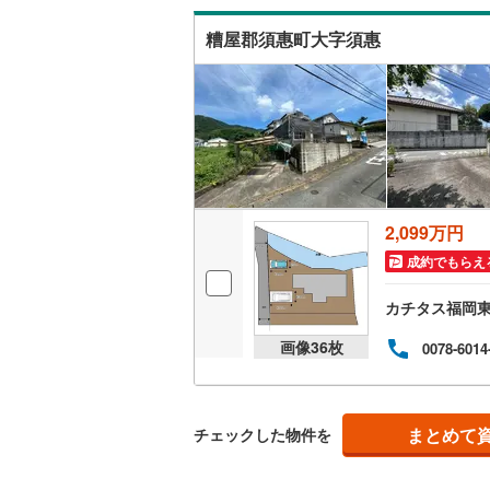
8分敷
ウッドデ
けに便
糟屋郡須惠町大字須惠
構造・規模・
耐震、免
（
0
）
オンライン対
2,099万円
オンライ
成約でもらえ
オンライ
カチタス福岡
画像
36
枚
0078-6014
まとめて
チェックした物件を