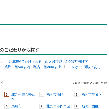
のこだわりから探す
む）
駐車場が2台以上ある
即入居可能
2,000万円以下
上
築浅・築5年以内
築古・築30年以上
トイレが2ヶ所以上ある
す
※直近一週間分を毎日更新
北九州市八幡西
福岡市南区
福岡市早良区
3
4
5
区
糸島市
北九州市門司区
福岡市西区
6
9
9