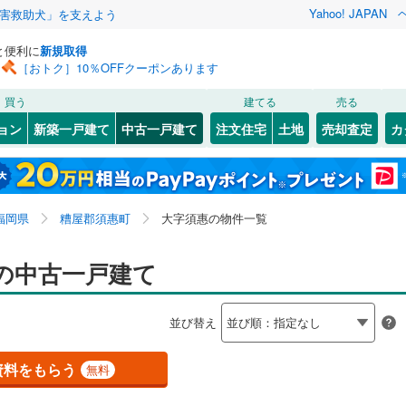
Yahoo! JAPAN
害救助犬」を支えよう
と便利に
新規取得
［おトク］10％OFFクーポンあります
検索条件を保存しました
買う
建てる
売る
1
)
山陽本線（JR九州）
(
0
)
リノベーション
ョン
新築一戸建て
中古一戸建て
注文住宅
土地
売却査定
カ
この検索条件の新着物件通知は、
マイページ
から設定できます。
篠栗線
(
1
)
ション・リフォーム
築古・築30年以上
（
1
）
惠
4
)
(
1
)
若松区
大字佐谷
(
19
(
2
)
)
岩手
宮城
秋田
山形
0
)
日豊本線
(
0
)
(
(
22
3
)
)
小倉南区
(
39
)
福岡県、糟屋郡須惠町、大字須惠
神奈川
埼玉
千葉
茨城
0
)
後藤寺線
(
0
)
福岡県
糟屋郡須惠町
大字須惠の物件一覧
(
38
)
線
(
1
)
0
）
オール電化
（
1
）
長野
富山
石川
福井
の中古一戸建て
博多区
(
7
)
検索条件を保存する
台以上
（
3
）
ビルトインガレージ
（
0
）
下鉄空港線
(
2
)
福岡市地下鉄箱崎線
(
0
)
閉じる
閉じる
お気に入りリストを見る
お気に入りリストを見る
閉じる
閉じる
西区
(
16
)
岐阜
静岡
三重
並び替え
タ付インターホン
防犯カメラ
（
0
）
マイページ
6
)
鉄道
(
0
)
西鉄天神大牟田線
(
0
)
兵庫
京都
滋賀
奈良
資料をもらう
無料
線
(
0
)
西鉄貝塚線
(
0
)
(
125
)
久留米市
(
34
)
全体