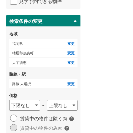
見学予約できる物件
ペ
ー
朝倉郡筑前町
(
6
)
ジ
に
検索条件の変更
三潴郡大木町
(
2
)
保
存
田川郡添田町
(
2
)
地域
す
る
田川郡大任町
(
1
)
福岡県
変更
糟屋郡須惠町
変更
京都郡苅田町
(
10
)
大字須惠
変更
築上郡上毛町
(
3
)
路線・駅
路線 未選択
変更
価格
下限なし
上限なし
~
賃貸中の物件は除く
(
3
)
賃貸中の物件のみ
(
0
)