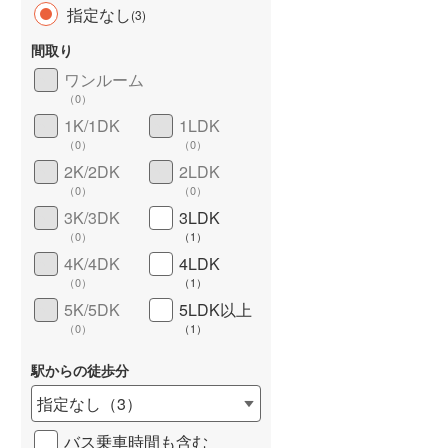
指定なし
(
3
)
間取り
ワンルーム
（
0
）
長期優良住宅
（
0
）
1K/1DK
1LDK
（
0
）
（
0
）
2K/2DK
2LDK
（
0
）
（
0
）
3K/3DK
3LDK
（
0
）
（
1
）
4K/4DK
4LDK
詳しく見る
（
0
）
（
1
）
5K/5DK
5LDK以上
（
0
）
（
1
）
駅からの徒歩分
指定なし
（
3
）
バス乗車時間も含む