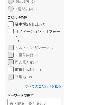
5日以内
（
0
）
1週間以内
（
0
）
こだわり条件
駐車場2台以上
（
3
）
リノベーション・リフォー
ム
（
1
）
ビルトインガレージ
（
0
）
二世帯向け
（
0
）
即入居可能
（
0
）
前道6m以上
（
1
）
平坦地
（
0
）
すべてのこだわりを見る
キーワードで探す