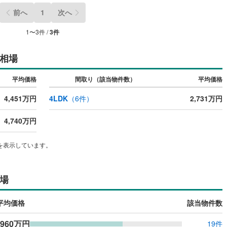
前へ
1
次へ
1
〜
3
件 /
3
件
相場
平均価格
間取り（該当物件数）
平均価格
4,451万円
4LDK
（
6
件）
2,731万円
4,740万円
を表示しています。
場
平均価格
該当物件数
,960万円
19件