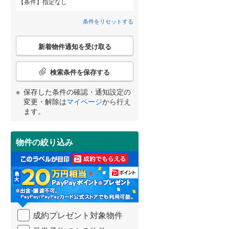
条件
指定なし
甘木鉄道
(
0
)
柳川市
(
7
)
間取り変更可能
（
0
）
条件をリセットする
大川市
(
2
)
3階建て以上
（
0
）
こ
新着物件通知を受け取る
の
中間市
(
12
)
宮崎
鹿児島
沖縄
検
索
春日市
(
27
)
検索条件を保存する
条
件
太宰府市
(
20
)
保存した条件の確認・通知設定の
で
小学校まで1km以内
（
0
）
変更・解除は
マイページ
から行え
通
する
る
うきは市
(
3
)
条件をリセットする
条件をリセットする
条件をリセットする
条件をリセットする
条件をリセットする
条件をリセットする
ます。
知
を
朝倉市
(
3
)
受
物件の絞り込み
南道路
（
0
）
け
那珂川市
(
3
)
取
る
糟屋郡志免町
(
8
)
・
条
糟屋郡久山町
(
2
)
件
を
遠賀郡水巻町
(
6
)
成約プレゼント対象物件
マ
イ
鞍手郡小竹町
(
5
)