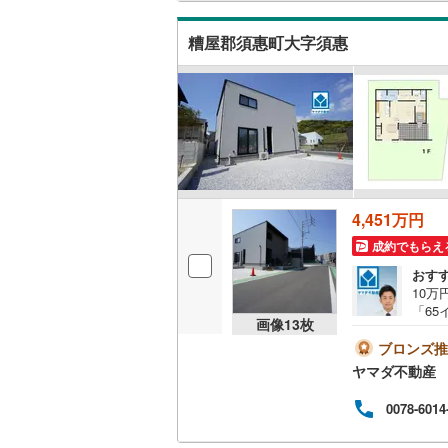
能で
鞍手郡鞍
糟屋郡須惠町大字須惠
キッチン
朝倉郡東
独立型キ
八女郡広
販売、価格、
田川郡糸
即入居可
田川郡赤
4,451万円
浴室
京都郡み
成約でもらえ
築上郡築
浴室乾燥
おす
10万
「65
収納
画像
13
枚
コン」
ントと
ブロンズ推
ウォーク
のQ
ヤマダ不動産
（
1
）
一度
えし
0078-6014
停歩
バルコニー、
ネ給