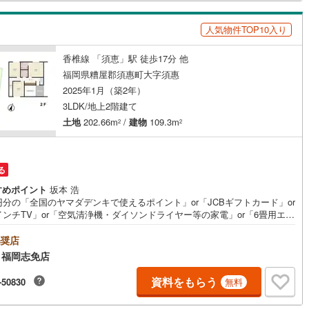
す。
手町
(
7
)
嘉穂郡桂川町
(
3
)
人気物件TOP10入り
峰村
(
1
)
三井郡大刀洗町
(
1
)
ッチン
（
1
）
対面キッチン
（
1
）
香椎線 「須恵」駅 徒歩17分 他
福岡県糟屋郡須惠町大字須惠
川町
(
3
)
田川郡香春町
(
2
)
2025年1月（築2年）
契約、入居関連など
田町
(
2
)
田川郡川崎町
(
4
)
3LDK/地上2階建て
能
（
0
）
土地
202.66m
/
建物
109.3m
2
2
村
(
1
)
田川郡福智町
(
2
)
やこ町
(
5
)
築上郡吉富町
(
1
)
る
上町
(
10
)
機あり
（
2
）
すめポイント
坂本 浩
円分の「全国のヤマダデンキで使えるポイント」or「JCBギフトカード」or
インチTV」or「空気清浄機・ダイソンドライヤー等の家電」or「6畳用エア
or「ヤマダデンキ特別優待割引券」≪限定1品≫プレゼント※PayPayポイ
の併用不可さらに、ご購入相談で来店後、Google口コミ投稿で2000円分
奨店
インクローゼット
床下収納
（
2
）
UOカードプレゼント！※一世帯2回まで土日祝日もご案内可能です＾＾是非
 福岡志免店
「ヤマダ不動産」へご相談ください！あらゆる不安や疑問に誠心誠意お応
ます＾＾内覧可能】オール電化WIC2ヵ所駐車2～3台お庭西鉄バス城山団地
資料をもらう
-50830
無料
3分■スマートキー、食器洗い乾燥機、複層ガラス、浴室暖房乾燥機、省エ
庭
湯器、家具エアコン付き生活を豊かにする設備が満載！■スーパーまで徒歩