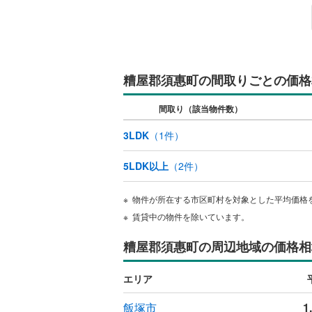
糟屋郡須惠町の間取りごとの価格
間取り（該当物件数）
3LDK
（
1
件）
5LDK以上
（
2
件）
物件が所在する市区町村を対象とした平均価格
賃貸中の物件を除いています。
糟屋郡須惠町の周辺地域の価格相
エリア
飯塚市
1