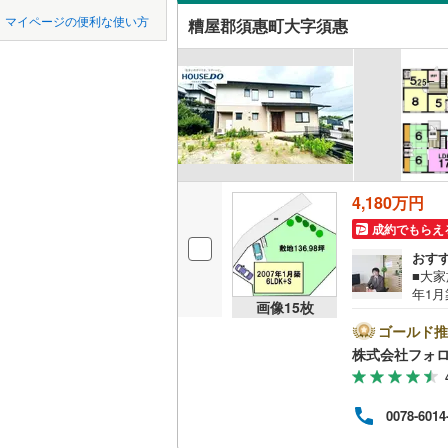
中国
鳥取
北九州都
かの地域
マイページの便利な使い方
糟屋郡須惠町大字須惠
飯塚市
(
2
吹き抜け
四国
徳島
八女市
(
9
二世帯向
行橋市
(
1
サービス
九州・沖縄
福岡
小郡市
(
1
立地
大野城市
最寄りの
4,180万円
0
0
0
0
0
0
古賀市
(
1
該当物件
該当物件
該当物件
該当物件
該当物件
該当物件
件
件
件
件
件
件
成約でもらえ
配置、向き、
宮若市
(
2
おす
■大家
前道6m
みやま市
年1月
画像
15
枚
選び
平坦地
（
糟屋郡宇
家族
ゴールド推
便利
株式会社フォロ
「購
糟屋郡須
LD
たこと
（定
糟屋郡粕
リビング
0078-6014
軽に
料）
（
1
）
遠賀郡岡