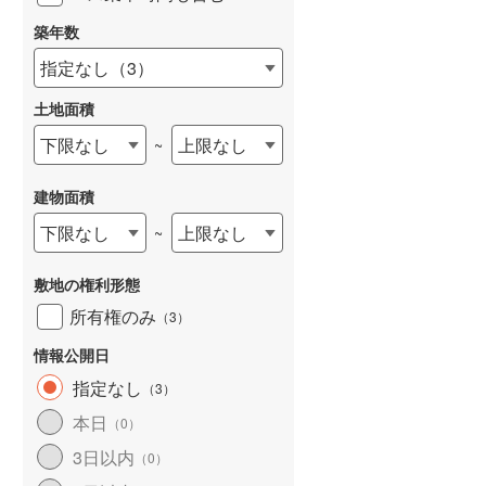
築年数
指定なし
（
3
）
土地面積
下限なし
上限なし
~
建物面積
下限なし
上限なし
~
敷地の権利形態
所有権のみ
（
3
）
情報公開日
指定なし
（
3
）
本日
（
0
）
3日以内
（
0
）