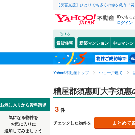
【災害支援】ひとりでも多くの命を救う「災
IDでもっ
ログイン
借りる
北海道
JR
北海道
博多南線
(
こだわり条件
リフォーム、
賃貸住宅
新築マンション
中古マンシ
香椎線
(
3
)
リノベー
北九州市
門司区
大字上須
(
2
東北
青森
（
1
）
久大本線
(
小倉北区
大字旅石
関東
東京
筑豊本線
(
Yahoo!不動産トップ
中古一戸建て
設備
八幡西区
九州新幹
床暖房
（
信越・北陸
新潟
糟屋郡須惠町大字須惠
福岡市
東区
(
29
)
駐車場2
地下鉄
福岡市地
南区
(
36
)
東海
愛知
お気に入りから資料請求
3
件
ＴＶモニ
早良区
(
2
私鉄・その他
平成筑豊
気になる物件を
（
3
）
近畿
大阪
まとめて
チェックした物件を
お気に入りに
西鉄甘木
追加してみましょう
福岡県のそのほ
大牟田市
間取り、居室