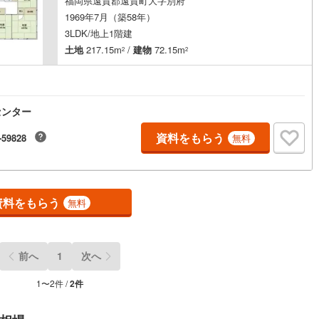
福岡県遠賀郡遠賀町大字別府
1969年7月（築58年）
手町
(
7
)
嘉穂郡桂川町
(
3
)
3LDK/地上1階建
土地
217.15m
/
建物
72.15m
峰村
(
1
)
三井郡大刀洗町
(
1
)
2
2
ッチン
（
0
）
対面キッチン
（
0
）
川町
(
3
)
田川郡香春町
(
2
)
契約、入居関連など
田町
(
2
)
田川郡川崎町
(
4
)
センター
能
（
0
）
村
(
1
)
田川郡福智町
(
2
)
資料をもらう
-59828
無料
やこ町
(
5
)
築上郡吉富町
(
1
)
上町
(
10
)
機あり
（
0
）
資料をもらう
無料
インクローゼット
床下収納
（
0
）
前へ
1
次へ
1
〜
2
件 /
2
件
庭