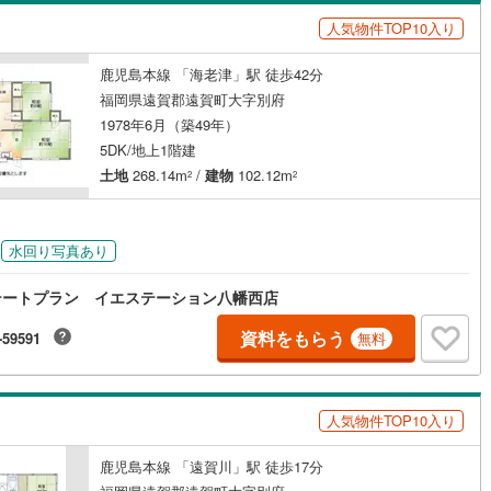
島根
岡山
広島
山口
市モノレール小倉線
(
0
)
平成筑豊鉄道門司港レトロ観光線
0
)
田川市
(
5
)
人気物件TOP10入り
（
0
）
バリアフリー住宅
(
0
)
（
0
）
香川
愛媛
高知
)
筑後市
(
4
)
鹿児島本線 「海老津」駅 徒歩42分
け
（
0
）
平屋・1階建て
（
2
）
保存した条件を見る
福岡県遠賀郡遠賀町大字別府
9
)
豊前市
(
18
)
ルーム（納戸）
（
0
）
佐賀
長崎
熊本
大分
1978年6月（築49年）
5DK/地上1階建
4
)
筑紫野市
(
24
)
土地
268.14m
/
建物
102.12m
2
2
(
12
)
宗像市
(
18
)
駅が始発駅
（
0
）
海まで2km以内
（
0
）
この条件で検索する
この条件で検索する
この条件で検索する
この条件で検索する
この条件で検索する
この条件で検索する
市区町村以下を選択
市区町村を選択す
駅を選択する
2
)
福津市
(
17
)
水回り写真あり
建ち方、日当たり
)
嘉麻市
(
8
)
テートプラン イエステーション八幡西店
以上
（
0
）
角地
（
0
）
(
3
)
糸島市
(
25
)
資料をもらう
-59591
無料
0
）
美町
(
19
)
糟屋郡篠栗町
(
4
)
惠町
(
9
)
糟屋郡新宮町
(
6
)
人気物件TOP10入り
屋町
(
1
)
遠賀郡芦屋町
(
2
)
ダイニング15畳以上
鹿児島本線 「遠賀川」駅 徒歩17分
垣町
(
9
)
遠賀郡遠賀町
(
5
)