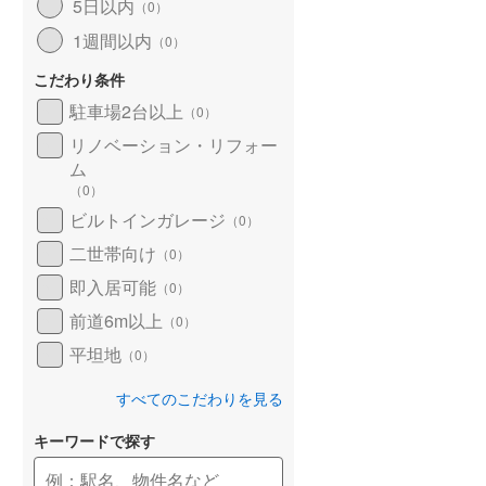
5日以内
（
0
）
1週間以内
（
0
）
こだわり条件
駐車場2台以上
（
0
）
リノベーション・リフォー
ム
（
0
）
ビルトインガレージ
（
0
）
二世帯向け
（
0
）
即入居可能
（
0
）
前道6m以上
（
0
）
平坦地
（
0
）
すべてのこだわりを見る
キーワードで探す