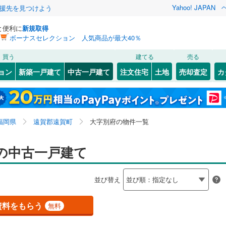
Yahoo! JAPAN
援先を見つけよう
と便利に
新規取得
ボーナスセレクション 人気商品が最大40％
検索条件を保存しました
買う
建てる
売る
0
)
山陽本線（JR九州）
(
0
)
リノベーション
ョン
新築一戸建て
中古一戸建て
注文住宅
土地
売却査定
カ
この検索条件の新着物件通知は、
マイページ
から設定できます。
篠栗線
(
0
)
ション・リフォーム
築古・築30年以上
（
2
）
4
(
2
)
)
若松区
広渡
(
1
(
)
18
)
岩手
宮城
秋田
山形
0
)
日豊本線
(
0
)
(
22
)
小倉南区
(
36
)
福岡県、遠賀郡遠賀町、大字別府
神奈川
埼玉
千葉
茨城
0
)
後藤寺線
(
0
)
福岡県
遠賀郡遠賀町
大字別府の物件一覧
(
38
)
線
(
0
)
0
）
オール電化
（
0
）
長野
富山
石川
福井
の中古一戸建て
博多区
(
6
)
検索条件を保存する
台以上
（
0
）
ビルトインガレージ
（
0
）
下鉄空港線
(
0
)
福岡市地下鉄箱崎線
(
0
)
閉じる
閉じる
お気に入りリストを見る
お気に入りリストを見る
閉じる
閉じる
西区
(
13
)
岐阜
静岡
三重
並び替え
タ付インターホン
防犯カメラ
（
0
）
マイページ
6
)
鉄道
(
0
)
西鉄天神大牟田線
(
0
)
兵庫
京都
滋賀
奈良
資料をもらう
無料
線
(
0
)
西鉄貝塚線
(
0
)
(
124
)
久留米市
(
35
)
全体