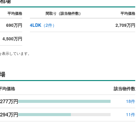
相場
ッキあり
（
0
）
平均価格
間取り（該当物件数）
平均価格
施工・品質・工法関連
690万円
4LDK
（
2
件）
2,709万円
震、制震構造
住宅性能評価付き
（
0
）
4,500万円
を表示しています。
応
ン内見(相談)可
（
0
）
IT重説可
（
0
）
場
ン対応とは？
平均価格
該当物件数
,277万円
18件
,294万円
11件