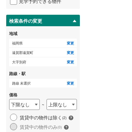
見学予約できる物件
ペ
ー
朝倉郡筑前町
(
5
)
ジ
に
検索条件の変更
三潴郡大木町
(
2
)
保
存
田川郡添田町
(
2
)
地域
す
る
田川郡大任町
(
1
)
福岡県
変更
遠賀郡遠賀町
変更
京都郡苅田町
(
10
)
大字別府
変更
築上郡上毛町
(
3
)
路線・駅
路線 未選択
変更
価格
下限なし
上限なし
~
賃貸中の物件は除く
(
2
)
賃貸中の物件のみ
(
0
)