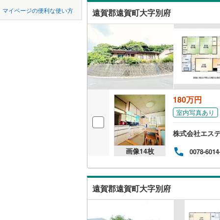
中国
鳥取
北九州都
かの地域
マイページの便利な使い方
遠賀郡遠賀町大字別府
飯塚市
(
2
吹き抜け
四国
徳島
八女市
(
9
二世帯向
行橋市
(
1
サービス
九州・沖縄
福岡
小郡市
(
1
立地
大野城市
最寄りの
180万円
0
0
0
0
0
0
古賀市
(
1
該当物件
該当物件
該当物件
該当物件
該当物件
該当物件
件
件
件
件
件
件
室内写真あり
配置、向き、
宮若市
(
2
株式会社エス
前道6m
みやま市
画像
14
枚
0078-6014
平坦地
（
糟屋郡宇
糟屋郡須
LD
遠賀郡遠賀町大字別府
糟屋郡粕
リビング
（
0
）
遠賀郡岡