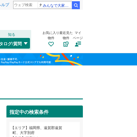
ヘルプ
みんなで大家さん 2881億円
検索
お気に入り
最近見た
マイ
知る
物件
物件
ページ
鹿児島本線
(
2
)
タログ/質問
筑肥線
(
0
)
戸畑区
田園
(
2
(
)
6
)
福島
日田彦山線
(
0
)
八幡東区
(
11
)
栃木
群馬
山梨
山陽新幹線
(
0
)
トイレ２か所
（
0
）
中央区
(
3
)
太陽光発電システム
（
0
）
福岡市地下鉄七隈線
(
0
)
城南区
(
9
)
指定中の検索条件
西鉄太宰府線
(
0
)
和歌山
エリア
福岡県、遠賀郡遠賀
筑豊電気鉄道
(
0
)
町、大字別府
直方市
(
20
)