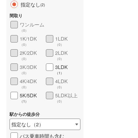
指定なし
(
2
)
間取り
ワンルーム
（
0
）
長期優良住宅
（
0
）
1K/1DK
1LDK
（
0
）
（
0
）
2K/2DK
2LDK
（
0
）
（
0
）
3K/3DK
3LDK
（
0
）
（
1
）
4K/4DK
4LDK
詳しく見る
（
0
）
（
0
）
5K/5DK
5LDK以上
（
1
）
（
0
）
駅からの徒歩分
指定なし
（
2
）
バス乗車時間も含む