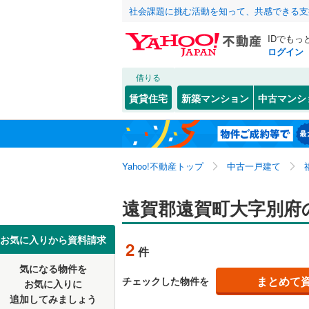
社会課題に挑む活動を知って、共感できる支
IDでもっ
ログイン
借りる
北海道
JR
北海道
博多南線
(
こだわり条件
リフォーム、
賃貸住宅
新築マンション
中古マンシ
香椎線
(
0
)
リノベー
北九州市
門司区
大字別府
(
2
東北
青森
（
0
）
久大本線
(
小倉北区
関東
東京
筑豊本線
(
Yahoo!不動産トップ
中古一戸建て
設備
八幡西区
九州新幹
床暖房
（
信越・北陸
新潟
遠賀郡遠賀町大字別府
福岡市
東区
(
28
)
駐車場2
地下鉄
福岡市地
南区
(
34
)
東海
愛知
お気に入りから資料請求
2
件
ＴＶモニ
早良区
(
2
私鉄・その他
平成筑豊
気になる物件を
（
0
）
近畿
大阪
まとめて
チェックした物件を
お気に入りに
西鉄甘木
追加してみましょう
福岡県のそのほ
大牟田市
間取り、居室