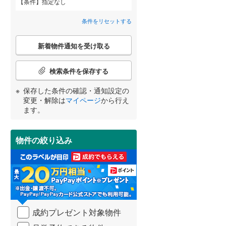
条件
指定なし
甘木鉄道
(
0
)
柳川市
(
6
)
間取り変更可能
（
0
）
条件をリセットする
大川市
(
3
)
3階建て以上
（
0
）
こ
新着物件通知を受け取る
の
中間市
(
12
)
宮崎
鹿児島
沖縄
検
索
春日市
(
27
)
検索条件を保存する
条
件
太宰府市
(
21
)
保存した条件の確認・通知設定の
で
小学校まで1km以内
（
0
）
変更・解除は
マイページ
から行え
通
する
る
うきは市
(
3
)
条件をリセットする
条件をリセットする
条件をリセットする
条件をリセットする
条件をリセットする
条件をリセットする
ます。
知
を
朝倉市
(
3
)
受
物件の絞り込み
南道路
（
0
）
け
那珂川市
(
3
)
取
る
糟屋郡志免町
(
8
)
・
条
糟屋郡久山町
(
2
)
件
を
遠賀郡水巻町
(
5
)
成約プレゼント対象物件
マ
イ
鞍手郡小竹町
(
5
)