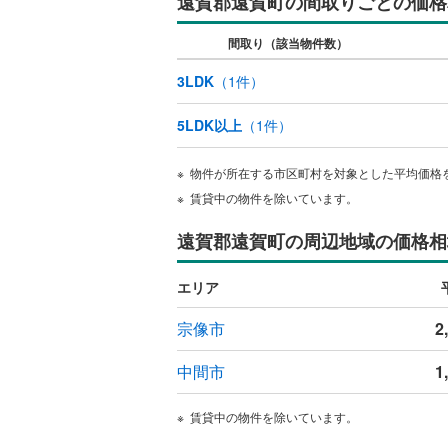
遠賀郡遠賀町の間取りごとの価格
ウッドデ
間取り（該当物件数）
構造・規模・
3LDK
（
1
件）
耐震、免
5LDK以上
（
1
件）
（
0
）
物件が所在する市区町村を対象とした平均価格
オンライン対
賃貸中の物件を除いています。
オンライ
遠賀郡遠賀町の周辺地域の価格相
オンライ
エリア
宗像市
2
中間市
1
賃貸中の物件を除いています。