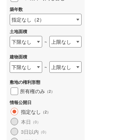
築年数
指定なし
（
2
）
土地面積
下限なし
上限なし
~
建物面積
下限なし
上限なし
~
敷地の権利形態
所有権のみ
（
2
）
情報公開日
指定なし
（
2
）
本日
（
0
）
3日以内
（
0
）