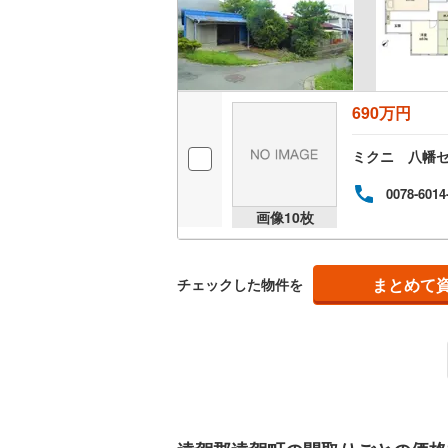
鞍手郡鞍
キッチン
朝倉郡東
独立型キ
八女郡広
690万円
販売、価格、
田川郡糸
ミクニ 八幡
即入居可
田川郡赤
0078-6014
画像
10
枚
浴室
京都郡み
築上郡築
浴室乾燥
まとめて
チェックした物件を
収納
ウォーク
（
0
）
バルコニー、