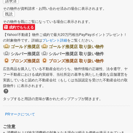
請求済
その物件が資料請求・お問い合わせ済みの場合に表示されます。
既読
その物件を既にご覧になっている場合に表示されます。
成約でもらえる
【Yahoo!不動産】物件ご成約で最大20万円相当PayPayポイントプレゼント！
の対象物件です。詳細は
プレゼント詳細
をご覧ください。
ゴールド推奨店
ゴールド推奨店 取り扱い物件
シルバー推奨店
シルバー推奨店 取り扱い物件
ブロンズ推奨店
ブロンズ推奨店 取り扱い物件
広告商品を購入している不動産会社のうち、物件情報の正確性、法令遵守、ヤ
フー不動産における成約実績等、当社所定の基準を満たした優良な店舗運営を
実践していると認めた不動産会社（もしくは当該認定を受けた不動産会社の取
扱物件）に表示されます。
タップすると用語の意味が書かれたポップアップが開きます。
PRマークについて
ご注意
消費税および地方消費税の対象となる場合は税込み価格が表示されていま