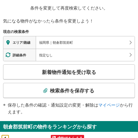
条件を変更して再度検索してください。
気になる物件がなかったら
条件を変更しよう！
現在の検索条件
福岡県｜朝倉郡筑前町
エリア/路線
指定なし
詳細条件
こ
新着物件通知を受け取る
の
検
索
検索条件を保存する
条
件
保存した条件の確認・通知設定の変更・解除は
マイページ
から行
で
えます。
通
知
朝倉郡筑前町の物件をランキングから探す
を
受
成約でもらえる