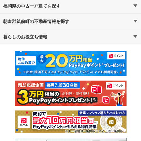
福岡県の中古一戸建てを探す
朝倉郡筑前町の不動産情報を探す
路線・駅から探す
地域から探す
暮らしのお役立ち情報
不動産・住宅
賃貸住宅
通勤・通学時間から探す
地図から探す
マンションカタログ
教えて！住まいの先生
新築マンション
中古マンション
新築一戸建て
中古一戸建て
注文住宅
土地
売却査定