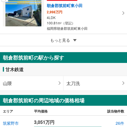
朝倉郡筑前町東小田
2,998万円
4LDK
100.81m
（登記）
2
福岡県朝倉郡筑前町東小田
5
もっと見る
成約でもらえる
朝倉郡筑前町東小田
3,400万円
朝倉郡筑前町の駅から探す
3LDK
120.9m
（登記）
2
甘木鉄道
福岡県朝倉郡筑前町東小田
山隈
太刀洗
朝倉郡筑前町の周辺地域の価格相場
エリア
平均価格
該当物件数
3,051万円
筑紫野市
26件