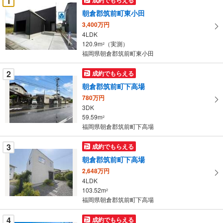
1
け
朝倉郡筑前町東小田
取
3,400万円
る
4LDK
・
120.9m
（実測）
2
条
福岡県朝倉郡筑前町東小田
件
を
2
成約でもらえる
マ
朝倉郡筑前町下高場
イ
780万円
ペ
3DK
ー
59.59m
2
福岡県朝倉郡筑前町下高場
ジ
に
3
成約でもらえる
保
朝倉郡筑前町下高場
存
す
2,648万円
4LDK
る
103.52m
2
福岡県朝倉郡筑前町下高場
4
成約でもらえる