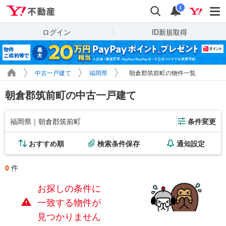
Yahoo!不動産
検索
通知
i
ログイン
ID新規取得
中古一戸建て
福岡県
朝倉郡筑前町の物件一覧
朝倉郡筑前町の中古一戸建て
福岡県｜朝倉郡筑前町
条件変更
おすすめ順
検索条件保存
通知設定
0
件
お探しの条件に
一致する物件が
見つかりません