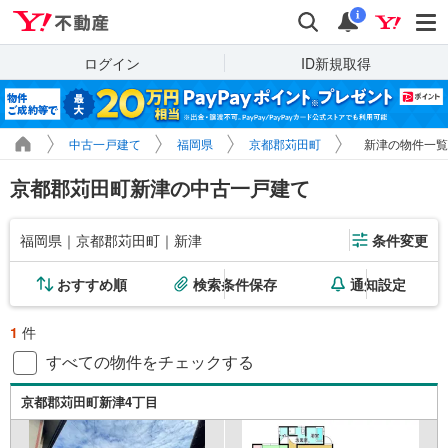
Yahoo!不動産
検索
通知
i
ログイン
ID新規取得
中古一戸建て
福岡県
京都郡苅田町
新津の物件一覧
京都郡苅田町新津の中古一戸建て
福岡県｜京都郡苅田町｜新津
条件変更
おすすめ順
検索条件保存
通知設定
1
件
すべての物件をチェックする
京都郡苅田町新津4丁目