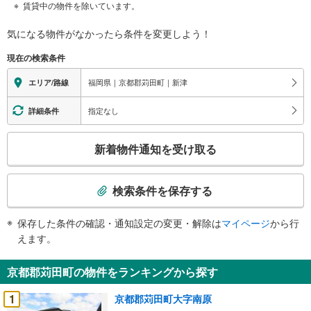
賃貸中の物件を除いています。
気になる物件がなかったら
条件を変更しよう！
現在の検索条件
福岡県｜京都郡苅田町｜新津
エリア/路線
指定なし
詳細条件
こ
新着物件通知を受け取る
の
検
索
検索条件を保存する
条
件
保存した条件の確認・通知設定の変更・解除は
マイページ
から行
で
えます。
通
知
京都郡苅田町の物件をランキングから探す
を
受
1
京都郡苅田町大字南原
け