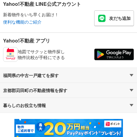
Yahoo!不動産 LINE公式アカウント
新着物件をいち早くお届け！
友だち追加
便利な機能のご紹介
Yahoo!不動産 アプリ
地図でサクッと物件探し
物件比較が手軽にできる
福岡県の中古一戸建てを探す
京都郡苅田町の不動産情報を探す
路線・駅から探す
地域から探す
暮らしのお役立ち情報
不動産・住宅
賃貸住宅
通勤・通学時間から探す
地図から探す
マンションカタログ
教えて！住まいの先生
新築マンション
中古マンション