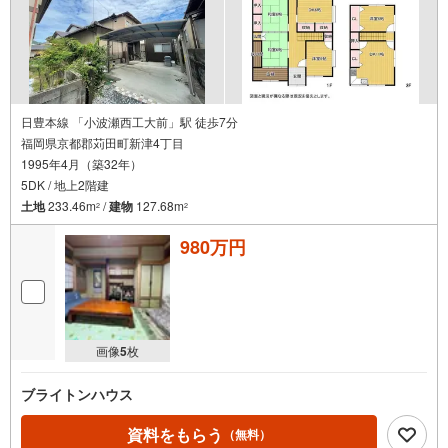
日豊本線 「小波瀬西工大前」駅 徒歩7分
福岡県京都郡苅田町新津4丁目
1995年4月（築32年）
5DK / 地上2階建
土地
233.46m
/
建物
127.68m
2
2
980万円
画像
5
枚
ブライトンハウス
資料をもらう
（無料）