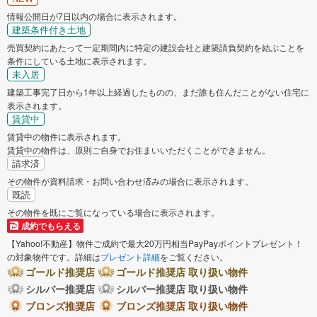
情報公開日が7日以内の場合に表示されます。
建築条件付き土地
売買契約にあたって一定期間内に特定の建設会社と建築請負契約を結ぶことを
条件にしている土地に表示されます。
未入居
建築工事完了日から1年以上経過したものの、まだ誰も住んだことがない住宅に
表示されます。
賃貸中
賃貸中の物件に表示されます。
賃貸中の物件は、原則ご自身でお住まいいただくことができません。
請求済
その物件が資料請求・お問い合わせ済みの場合に表示されます。
既読
その物件を既にご覧になっている場合に表示されます。
成約でもらえる
【Yahoo!不動産】物件ご成約で最大20万円相当PayPayポイントプレゼント！
の対象物件です。詳細は
プレゼント詳細
をご覧ください。
ゴールド推奨店
ゴールド推奨店 取り扱い物件
シルバー推奨店
シルバー推奨店 取り扱い物件
ブロンズ推奨店
ブロンズ推奨店 取り扱い物件