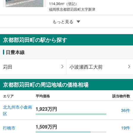
114.36m
（登記）
2
福岡県京都郡苅田町大字新津
5
京都郡苅田町大字尾倉
もっと見る
4,710万円
3SLDK
京都郡苅田町の駅から探す
104.3m
（登記）
2
福岡県京都郡苅田町大字尾倉
日豊本線
苅田
小波瀬西工大前
京都郡苅田町の周辺地域の価格相場
エリア
平均価格
該当物件数
北九州市小倉南
1,923万円
36件
区
1,509万円
行橋市
19件