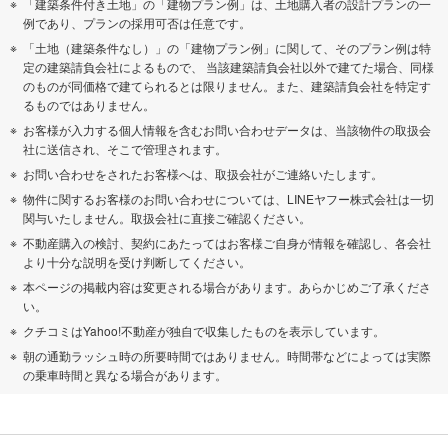
「建築条件付き土地」の「建物プラン例」は、土地購入者の設計プランの一
例であり、プランの採用可否は任意です。
「土地（建築条件なし）」の「建物プラン例」に関して、そのプラン例は特
定の建築請負会社によるもので、 当該建築請負会社以外で建てた場合、同様
のものが同価格で建てられるとは限りません。また、建築請負会社を特定す
るものではありません。
お客様が入力する個人情報を含むお問い合わせデータは、当該物件の取扱会
社に送信され、そこで管理されます。
お問い合わせをされたお客様へは、取扱会社がご連絡いたします。
物件に関するお客様のお問い合わせについては、LINEヤフー株式会社は一切
関与いたしません。取扱会社に直接ご確認ください。
不動産購入の検討、契約にあたってはお客様ご自身が情報を確認し、各会社
より十分な説明を受け判断してください。
本ページの掲載内容は変更される場合があります。あらかじめご了承くださ
い。
クチコミはYahoo!不動産が独自で収集したものを表示しています。
朝の通勤ラッシュ時の所要時間ではありません。時間帯などによっては実際
の乗車時間と異なる場合があります。