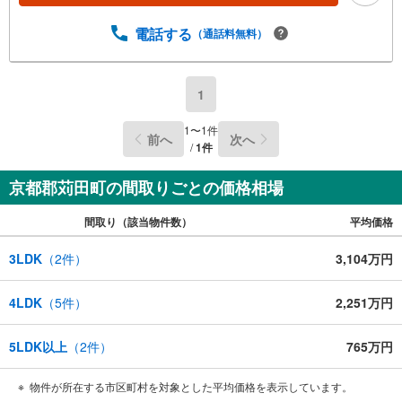
電話する
（通話料無料）
1
1
〜
1
件
前へ
次へ
/
1
件
京都郡苅田町の間取りごとの価格相場
間取り（該当物件数）
平均価格
3LDK
（
2
件）
3,104万円
4LDK
（
5
件）
2,251万円
5LDK以上
（
2
件）
765万円
物件が所在する市区町村を対象とした平均価格を表示しています。