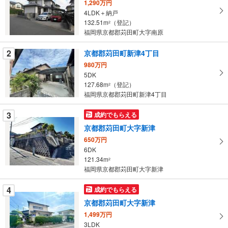
1,290万円
取
4LDK＋納戸
る
132.51m
（登記）
2
・
福岡県京都郡苅田町大字南原
条
2
京都郡苅田町新津4丁目
件
を
980万円
5DK
マ
127.68m
（登記）
2
イ
福岡県京都郡苅田町新津4丁目
ペ
ー
3
成約でもらえる
ジ
京都郡苅田町大字新津
に
650万円
保
6DK
存
121.34m
2
す
福岡県京都郡苅田町大字新津
る
4
成約でもらえる
京都郡苅田町大字新津
1,499万円
3LDK