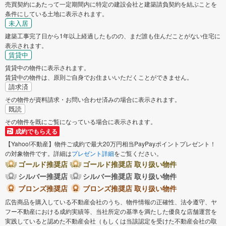
売買契約にあたって一定期間内に特定の建設会社と建築請負契約を結ぶことを
条件にしている土地に表示されます。
未入居
建築工事完了日から1年以上経過したものの、まだ誰も住んだことがない住宅に
表示されます。
賃貸中
賃貸中の物件に表示されます。
賃貸中の物件は、原則ご自身でお住まいいただくことができません。
請求済
その物件が資料請求・お問い合わせ済みの場合に表示されます。
既読
その物件を既にご覧になっている場合に表示されます。
成約でもらえる
【Yahoo!不動産】物件ご成約で最大20万円相当PayPayポイントプレゼント！
の対象物件です。詳細は
プレゼント詳細
をご覧ください。
ゴールド推奨店
ゴールド推奨店 取り扱い物件
シルバー推奨店
シルバー推奨店 取り扱い物件
ブロンズ推奨店
ブロンズ推奨店 取り扱い物件
広告商品を購入している不動産会社のうち、物件情報の正確性、法令遵守、ヤ
フー不動産における成約実績等、当社所定の基準を満たした優良な店舗運営を
実践していると認めた不動産会社（もしくは当該認定を受けた不動産会社の取