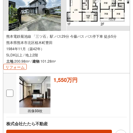
熊本電鉄菊池線 「三ツ石」駅 バス29分 今藤バス バス停下車 徒歩5分
熊本県熊本市北区植木町豊田
1984年11月（築42年）
5LDK以上 / 地上2階
土地
200.98m
/
建物
101.28m
2
2
リフォーム
1,550万円
画像
33
枚
株式会社たたら不動産