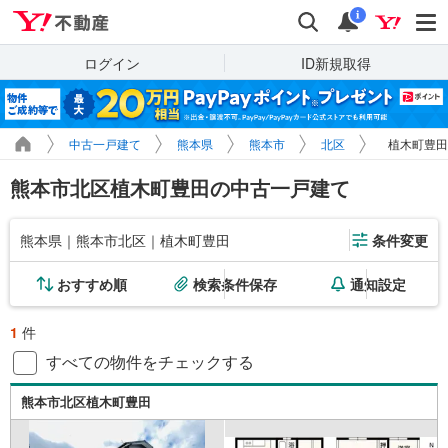
Yahoo!不動産
検索
通知
i
ログイン
ID新規取得
中古一戸建て
熊本県
熊本市
北区
植木町豊田
熊本市北区植木町豊田の中古一戸建て
熊本県｜熊本市北区｜植木町豊田
条件変更
おすすめ順
検索条件保存
通知設定
1
件
すべての物件をチェックする
熊本市北区植木町豊田