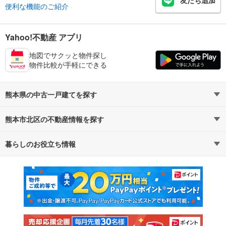
友だち追加
便利な機能のご紹介
Yahoo!不動産 アプリ
地図でサクッと物件探し
物件比較が手軽にできる
熊本県の中古一戸建てを探す
熊本市北区の不動産情報を探す
路線・駅から探す
地域から探す
暮らしのお役立ち情報
不動産・住宅
賃貸住宅
通勤・通学時間から探す
地図から探す
マンションカタログ
教えて！住まいの先生
新築マンション
中古マンション
新築一戸建て
中古一戸建て
注文住宅
土地