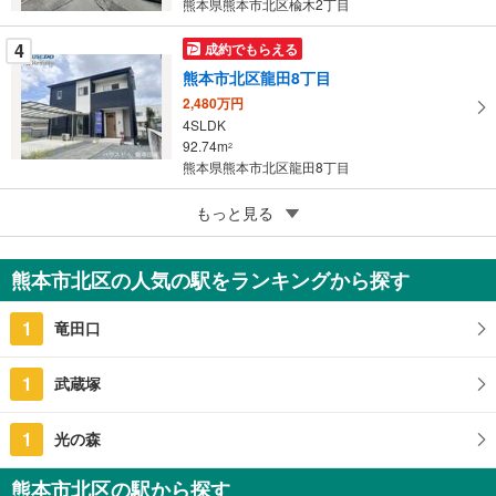
熊本県熊本市北区楡木2丁目
る
4
成約でもらえる
熊本市北区龍田8丁目
2,480万円
4SLDK
92.74m
2
熊本県熊本市北区龍田8丁目
5
熊本市北区楠野町
もっと見る
1,980万円
3LDK
熊本市北区の人気の駅をランキングから探す
133.5m
（登記）
2
熊本県熊本市北区楠野町
1
竜田口
1
武蔵塚
1
光の森
熊本市北区の駅から探す