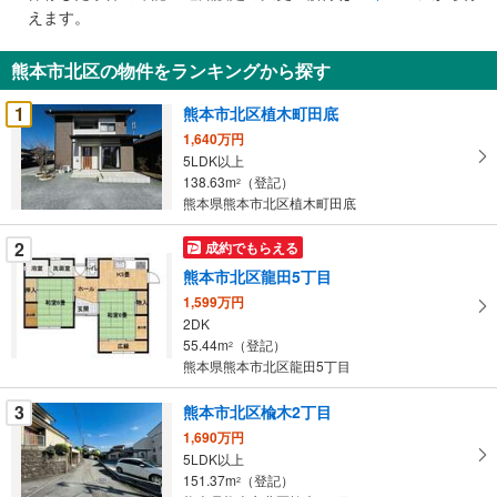
で
えます。
通
知
熊本市北区の物件をランキングから探す
を
受
1
熊本市北区植木町田底
け
1,640万円
取
5LDK以上
る
138.63m
（登記）
2
・
熊本県熊本市北区植木町田底
条
2
成約でもらえる
件
を
熊本市北区龍田5丁目
マ
1,599万円
イ
2DK
55.44m
（登記）
ペ
2
熊本県熊本市北区龍田5丁目
ー
ジ
3
熊本市北区楡木2丁目
に
1,690万円
保
5LDK以上
存
151.37m
（登記）
2
す