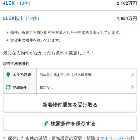
4LDK
（
13
件）
2,162万円
5LDK以上
（
13
件）
1,954万円
物件が所在する市区町村を対象とした平均価格を表示しています。
賃貸中の物件を除いています。
気になる物件がなかったら
条件を変更しよう！
現在の検索条件
熊本県｜熊本市北区｜植木町豊田
エリア/路線
指定なし
詳細条件
こ
新着物件通知を受け取る
の
検
索
検索条件を保存する
条
件
保存した条件の確認・通知設定の変更・解除は
マイページ
から行