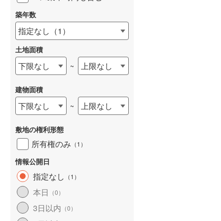
築年数
指定なし
（
1
）
土地面積
下限なし
上限なし
~
建物面積
下限なし
上限なし
~
敷地の権利形態
所有権のみ
（
1
）
情報公開日
指定なし
（
1
）
本日
（
0
）
3日以内
（
0
）