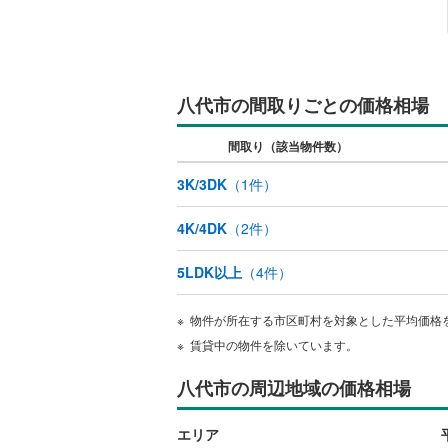
キッチン
独立型キ
八代市の間取りごとの価格相場
販売、価格、
間取り（該当物件数）
即入居可
3K/3DK
（
1
件）
浴室
4K/4DK
（
2
件）
浴室乾燥
5LDK以上
（
4
件）
収納
物件が所在する市区町村を対象とした平均価格
賃貸中の物件を除いています。
ウォーク
（
0
）
八代市の周辺地域の価格相場
バルコニー、
エリア