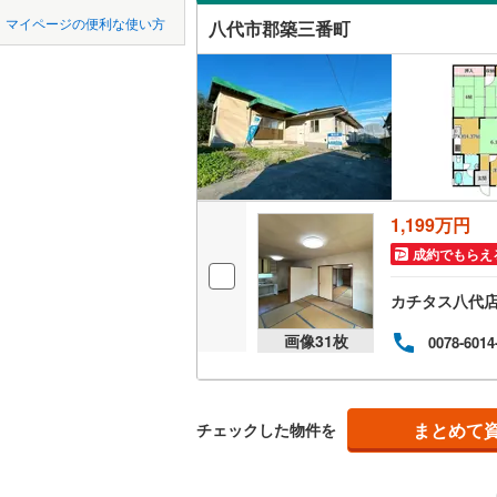
中国
鳥取
玉名郡南
マイページの便利な使い方
八代市郡築三番町
吹き抜け
菊池郡大
四国
徳島
二世帯向
阿蘇郡小
サービス
九州・沖縄
福岡
阿蘇郡西
立地
上益城郡
最寄りの
上益城郡
1,199万円
0
0
0
0
0
0
該当物件
該当物件
該当物件
該当物件
該当物件
該当物件
件
件
件
件
件
件
成約でもらえ
葦北郡津
配置、向き、
カチタス八代
球磨郡湯
前道6m
画像
31
枚
0078-6014
球磨郡五
平坦地
（
球磨郡あ
LD
まとめて
チェックした物件を
リビング
（
0
）