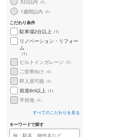
5日以内
（
0
）
1週間以内
（
0
）
こだわり条件
駐車場2台以上
（
1
）
リノベーション・リフォー
ム
（
1
）
ビルトインガレージ
（
0
）
二世帯向け
（
0
）
即入居可能
（
0
）
前道6m以上
（
1
）
平坦地
（
0
）
すべてのこだわりを見る
キーワードで探す