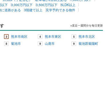
万円以下
3,000万円以下
3,500万円以下
5LDK以上
側に道路がある
3階建て以上
見学予約できる物件
す
※直近一週間分を毎日更新
熊本市南区
熊本市東区
熊本市北区
3
4
5
菊池市
山鹿市
菊池郡菊陽町
8
9
9