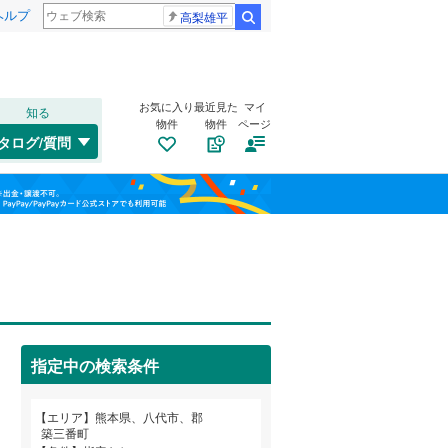
ヘルプ
高梨雄平
検索
お気に入り
最近見た
マイ
知る
物件
物件
ページ
肥薩線
(
1
)
タログ/質問
西区
大村町
(
23
(
1
)
)
福島
郡築三番町
(
1
)
熊本市電上熊本線
(
0
)
栃木
群馬
山梨
古閑浜町
(
1
)
肥薩おれんじ鉄道
(
1
)
荒尾市
(
35
)
田中西町
トイレ２か所
(
1
)
（
0
）
山鹿市
(
12
)
西宮町
太陽光発電システム
(
1
)
（
0
）
上天草市
(
1
)
指定中の検索条件
豊原中町
(
1
)
天草市
(
3
)
和歌山
弥生町
(
1
)
エリア
熊本県、八代市、郡
玉名郡玉東町
(
1
)
築三番町
鏡町下有佐
(
1
)