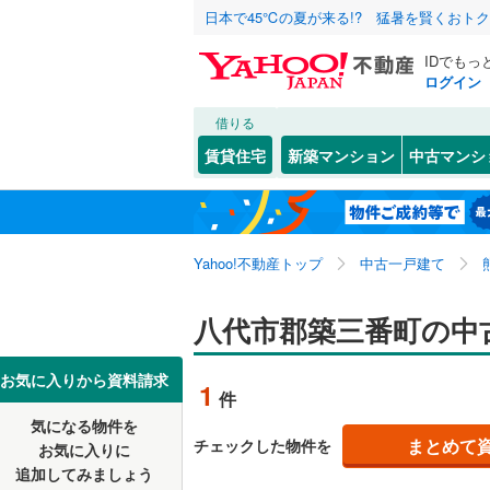
日本で45℃の夏が来る!? 猛暑を賢くおト
IDでもっ
ログイン
借りる
北海道
JR
北海道
鹿児島本
こだわり条件
リフォーム、
賃貸住宅
新築マンション
中古マンシ
豊肥本線
(
リノベー
熊本市
中央区
井上町
(
(
9
1
東北
青森
（
1
）
南区
北平和町
(
40
)
私鉄・その他
くま川鉄
関東
東京
Yahoo!不動産トップ
中古一戸建て
設備
古閑下町
熊本電鉄
熊本県のそのほ
八代市
(
3
高島町
床暖房
(
（
3
信越・北陸
かの地域
新潟
八代市郡築三番町の中
水俣市
(
2
築添町
駐車場2
(
1
菊池市
(
8
東海
愛知
お気に入りから資料請求
1
件
日置町
ＴＶモニ
(
1
宇城市
(
1
気になる物件を
（
0
）
近畿
大阪
松江町
(
2
まとめて
チェックした物件を
お気に入りに
合志市
(
2
追加してみましょう
間取り、居室
横手本町