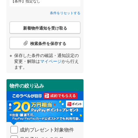
条件
指定なし
玉名郡和水町
(
0
)
間取り変更可能
（
0
）
条件をリセットする
阿蘇郡南小国町
(
0
)
3階建て以上
（
0
）
こ
阿蘇郡高森町
(
1
)
新着物件通知を受け取る
の
宮崎
鹿児島
沖縄
検
上益城郡御船町
(
2
)
索
検索条件を保存する
条
上益城郡甲佐町
(
0
)
件
保存した条件の確認・通知設定の
で
小学校まで1km以内
（
0
）
変更・解除は
マイページ
から行え
葦北郡芦北町
(
0
)
通
する
る
条件をリセットする
条件をリセットする
条件をリセットする
条件をリセットする
条件をリセットする
条件をリセットする
ます。
知
球磨郡多良木町
(
0
)
を
受
球磨郡相良村
(
0
)
物件の絞り込み
南道路
（
0
）
け
取
球磨郡球磨村
(
0
)
る
・
条
件
を
成約プレゼント対象物件
マ
イ