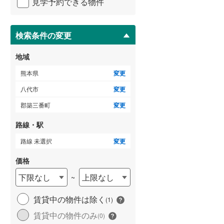
見学予約できる物件
ペ
ー
ジ
に
検索条件の変更
保
存
地域
す
る
熊本県
変更
八代市
変更
郡築三番町
変更
路線・駅
路線 未選択
変更
価格
下限なし
上限なし
~
賃貸中の物件は除く
(
1
)
賃貸中の物件のみ
(
0
)