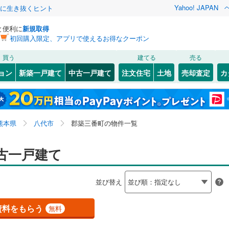
Yahoo! JAPAN
クに生き抜くヒント
と便利に
新規取得
初回購入限定、アプリで使えるお得なクーポン
検索条件を保存しました
買う
建てる
売る
線
(
1
)
三角線
(
0
)
リノベーション
ョン
新築一戸建て
中古一戸建て
注文住宅
土地
売却査定
カ
この検索条件の新着物件通知は、
マイページ
から設定できます。
0
)
九州新幹線
(
0
)
ション・リフォーム
築古・築30年以上
（
1
）
)
)
東区
植柳新町
(
32
)
(
1
)
岩手
宮城
秋田
山形
(
1
)
北区
郡築一番町
(
38
)
(
2
)
道湯前線
(
0
)
熊本市電幹線
(
0
)
熊本県、八代市、郡築三番町
神奈川
埼玉
千葉
茨城
熊本県
八代市
郡築三番町の物件一覧
(
1
)
古閑中町
(
1
)
菊池線
(
0
)
南阿蘇鉄道
(
0
)
0
)
人吉市
(
3
)
0
)
）
竹原町
オール電化
(
1
)
（
0
）
長野
富山
石川
福井
古一戸建て
)
玉名市
(
14
)
検索条件を保存する
台以上
)
（
1
）
永碇町
ビルトインガレージ
(
2
)
（
0
）
閉じる
閉じる
お気に入りリストを見る
お気に入りリストを見る
閉じる
閉じる
)
宇土市
(
7
)
岐阜
静岡
三重
並び替え
タ付インターホン
)
古麓町
防犯カメラ
(
1
)
（
0
）
マイページ
5
)
阿蘇市
(
3
)
兵庫
京都
滋賀
奈良
)
松崎町
(
2
)
資料をもらう
無料
5
)
下益城郡美里町
(
0
)
全体
(
1
)
鏡町鏡
(
1
)