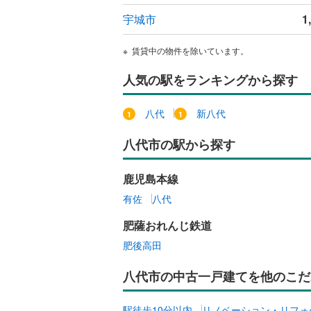
ウッドデ
宇城市
1
構造・規模・
賃貸中の物件を除いています。
耐震、免
人気の駅をランキングから探す
（
0
）
八代
新八代
オンライン対
八代市の駅から探す
オンライ
鹿児島本線
オンライ
有佐
八代
肥薩おれんじ鉄道
肥後高田
八代市の中古一戸建てを他のこだ
駅徒歩10分以内
リノベーション・リフォ