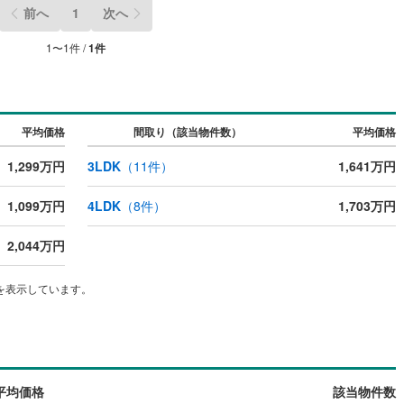
前へ
1
次へ
1
〜
1
件 /
1
件
ッチン
（
0
）
対面キッチン
（
0
）
契約、入居関連など
平均価格
間取り（該当物件数）
平均価格
能
（
0
）
1,299万円
3LDK
（
11
件）
1,641万円
1,099万円
4LDK
（
8
件）
1,703万円
機あり
（
0
）
2,044万円
を表示しています。
インクローゼット
床下収納
（
0
）
庭
平均価格
該当物件数