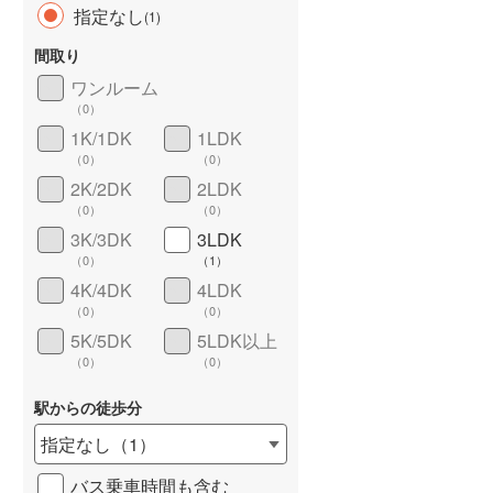
指定なし
(
1
)
間取り
ワンルーム
（
0
）
長期優良住宅
（
0
）
1K/1DK
1LDK
（
0
）
（
0
）
2K/2DK
2LDK
（
0
）
（
0
）
3K/3DK
3LDK
（
0
）
（
1
）
4K/4DK
4LDK
詳しく見る
（
0
）
（
0
）
5K/5DK
5LDK以上
（
0
）
（
0
）
駅からの徒歩分
指定なし
（
1
）
バス乗車時間も含む