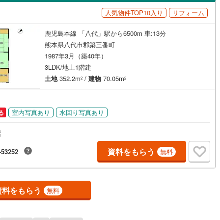
島根
岡山
広島
山口
関町
(
5
)
玉名郡長洲町
(
7
)
人気物件TOP10入り
リフォーム
（
0
）
バリアフリー住宅
（
0
）
津町
(
12
)
菊池郡菊陽町
(
12
)
香川
愛媛
高知
鹿児島本線 「八代」駅から6500m 車:13分
け
（
0
）
平屋・1階建て
（
1
）
保存した条件を見る
国町
(
0
)
阿蘇郡産山村
(
0
)
熊本県八代市郡築三番町
ルーム（納戸）
（
0
）
佐賀
長崎
熊本
大分
1987年3月（築40年）
原村
(
0
)
阿蘇郡南阿蘇村
(
1
)
3LDK/地上1階建
土地
352.2m
/
建物
70.05m
嘉島町
(
0
)
上益城郡益城町
(
2
)
2
2
駅が始発駅
（
0
）
海まで2km以内
（
0
）
山都町
(
0
)
八代郡氷川町
(
4
)
この条件で検索する
この条件で検索する
この条件で検索する
この条件で検索する
この条件で検索する
この条件で検索する
市区町村以下を選択
市区町村を選択す
駅を選択する
室内写真あり
水回り写真あり
る
奈木町
(
0
)
球磨郡錦町
(
0
)
建ち方、日当たり
店
前町
(
0
)
球磨郡水上村
(
0
)
以上
（
1
）
角地
（
0
）
資料をもらう
-53252
無料
木村
(
0
)
球磨郡山江村
(
0
)
0
）
さぎり町
(
1
)
天草郡苓北町
(
0
)
資料をもらう
無料
ダイニング15畳以上