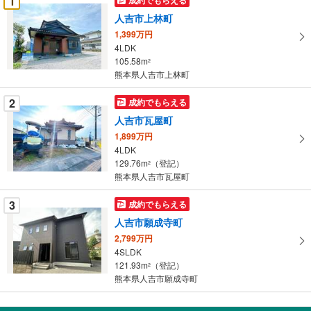
1
け
人吉市上林町
取
1,399万円
る
4LDK
・
105.58m
2
条
熊本県人吉市上林町
件
を
2
成約でもらえる
マ
人吉市瓦屋町
イ
1,899万円
ペ
4LDK
ー
129.76m
（登記）
2
熊本県人吉市瓦屋町
ジ
に
3
成約でもらえる
保
人吉市願成寺町
存
す
2,799万円
4SLDK
る
121.93m
（登記）
2
熊本県人吉市願成寺町