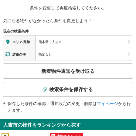
条件を変更して再度検索してください。
気になる物件がなかったら
条件を変更しよう！
現在の検索条件
熊本県｜人吉市
エリア/路線
指定なし
詳細条件
こ
新着物件通知を受け取る
の
検
索
検索条件を保存する
条
件
保存した条件の確認・通知設定の変更・解除は
マイページ
から行
で
えます。
通
知
人吉市の物件をランキングから探す
を
受
成約でもらえる