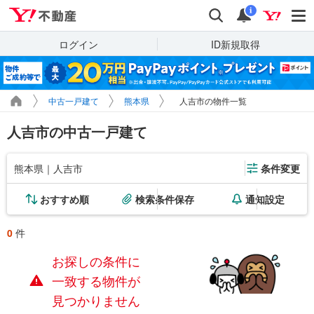
Yahoo!不動産
検索
通知
i
ログイン
ID新規取得
中古一戸建て
熊本県
人吉市の物件一覧
人吉市の中古一戸建て
熊本県｜人吉市
条件変更
おすすめ順
検索条件保存
通知設定
0
件
お探しの条件に
一致する物件が
見つかりません