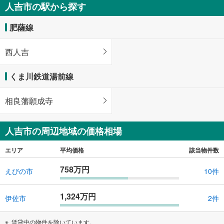
人吉市の駅から探す
肥薩線
西人吉
くま川鉄道湯前線
相良藩願成寺
人吉市の周辺地域の価格相場
エリア
平均価格
該当物件数
758万円
えびの市
10件
1,324万円
伊佐市
2件
賃貸中の物件を除いています。