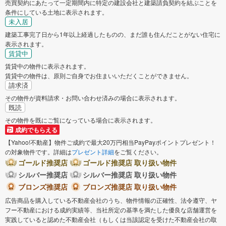
売買契約にあたって一定期間内に特定の建設会社と建築請負契約を結ぶことを
条件にしている土地に表示されます。
未入居
建築工事完了日から1年以上経過したものの、まだ誰も住んだことがない住宅に
表示されます。
賃貸中
賃貸中の物件に表示されます。
賃貸中の物件は、原則ご自身でお住まいいただくことができません。
請求済
その物件が資料請求・お問い合わせ済みの場合に表示されます。
既読
その物件を既にご覧になっている場合に表示されます。
成約でもらえる
【Yahoo!不動産】物件ご成約で最大20万円相当PayPayポイントプレゼント！
の対象物件です。詳細は
プレゼント詳細
をご覧ください。
ゴールド推奨店
ゴールド推奨店 取り扱い物件
シルバー推奨店
シルバー推奨店 取り扱い物件
ブロンズ推奨店
ブロンズ推奨店 取り扱い物件
広告商品を購入している不動産会社のうち、物件情報の正確性、法令遵守、ヤ
フー不動産における成約実績等、当社所定の基準を満たした優良な店舗運営を
実践していると認めた不動産会社（もしくは当該認定を受けた不動産会社の取