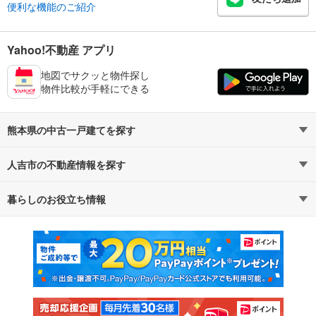
便利な機能のご紹介
Yahoo!不動産 アプリ
地図でサクッと物件探し
物件比較が手軽にできる
熊本県の中古一戸建てを探す
人吉市の不動産情報を探す
路線・駅から探す
地域から探す
暮らしのお役立ち情報
不動産・住宅
賃貸住宅
通勤・通学時間から探す
地図から探す
マンションカタログ
教えて！住まいの先生
新築マンション
中古マンション
新築一戸建て
中古一戸建て
注文住宅
土地