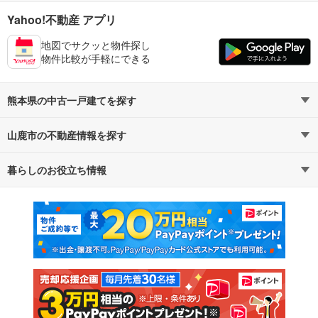
Yahoo!不動産 アプリ
地図でサクッと物件探し
物件比較が手軽にできる
熊本県の中古一戸建てを探す
山鹿市の不動産情報を探す
路線・駅から探す
地域から探す
暮らしのお役立ち情報
不動産・住宅
賃貸住宅
通勤・通学時間から探す
地図から探す
マンションカタログ
教えて！住まいの先生
新築マンション
中古マンション
新築一戸建て
中古一戸建て
注文住宅
土地