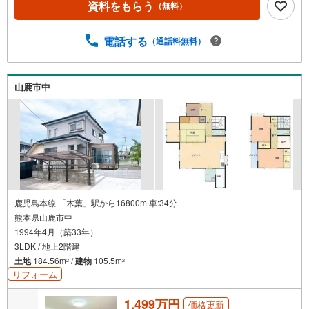
資料をもらう
（無料）
電話する
（通話料無料）
山鹿市中
鹿児島本線 「木葉」駅から16800m 車:34分
熊本県山鹿市中
1994年4月（築33年）
3LDK / 地上2階建
土地
184.56m
/
建物
105.5m
2
2
リフォーム
1,499万円
価格更新