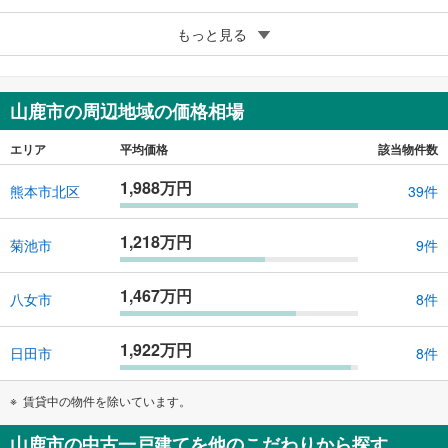
5
もっと見る
成約でもらえる
山鹿市中
1,099万円
4LDK
山鹿市の周辺地域の価格相場
99.97m
（登記）
2
熊本県山鹿市中
エリア
平均価格
該当物件数
1,988万円
熊本市北区
39件
1,218万円
菊池市
9件
1,467万円
八女市
8件
1,922万円
日田市
8件
賃貸中の物件を除いています。
山鹿市の中古一戸建てを他のこだわりから探す