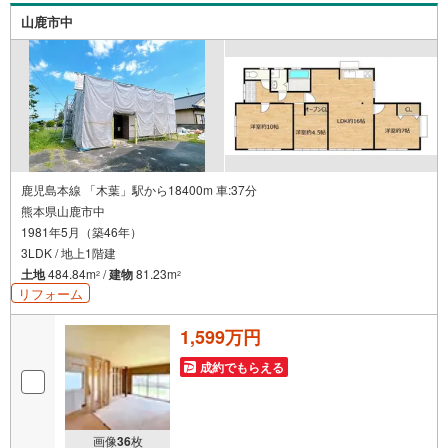
山鹿市中
鹿児島本線 「木葉」駅から18400m 車:37分
熊本県山鹿市中
1981年5月（築46年）
3LDK / 地上1階建
土地
484.84m
/
建物
81.23m
2
2
リフォーム
1,599万円
成約でもらえる
画像
36
枚