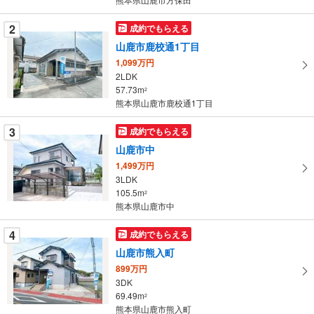
件
を
2
成約でもらえる
マ
山鹿市鹿校通1丁目
イ
1,099万円
ペ
2LDK
ー
57.73m
2
熊本県山鹿市鹿校通1丁目
ジ
に
3
成約でもらえる
保
山鹿市中
存
す
1,499万円
3LDK
る
105.5m
2
熊本県山鹿市中
4
成約でもらえる
山鹿市熊入町
899万円
3DK
69.49m
2
熊本県山鹿市熊入町