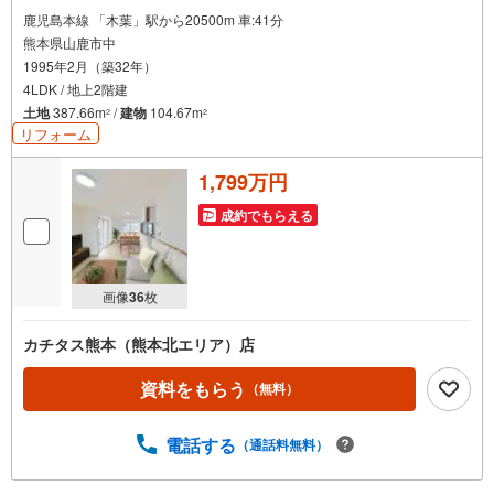
鹿児島本線 「木葉」駅から20500m 車:41分
熊本県山鹿市中
1995年2月（築32年）
4LDK / 地上2階建
土地
387.66m
/
建物
104.67m
2
2
リフォーム
1,799万円
成約でもらえる
画像
36
枚
カチタス熊本（熊本北エリア）店
資料をもらう
（無料）
電話する
（通話料無料）