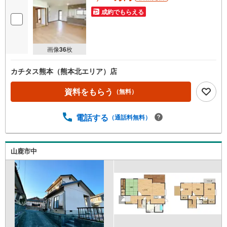
成約でもらえる
画像
36
枚
カチタス熊本（熊本北エリア）店
資料をもらう
（無料）
電話する
（通話料無料）
山鹿市中