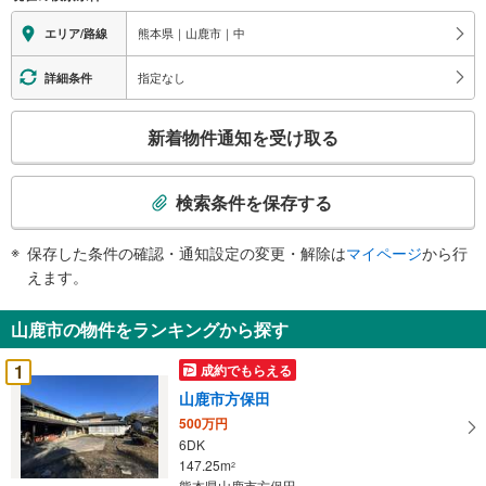
熊本県｜山鹿市｜中
エリア/路線
指定なし
詳細条件
こ
新着物件通知を受け取る
の
検
索
検索条件を保存する
条
件
保存した条件の確認・通知設定の変更・解除は
マイページ
から行
で
えます。
通
知
山鹿市の物件をランキングから探す
を
受
1
成約でもらえる
け
山鹿市方保田
取
500万円
る
6DK
・
147.25m
2
条
熊本県山鹿市方保田