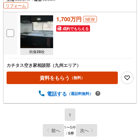
リフォーム
1,700万円
NEW
成約でもらえる
画像
28
枚
カチタス空き家相談部（九州エリア）
資料をもらう
（無料）
電話する
（通話料無料）
1
1
〜
5
件
前へ
次へ
/
5
件