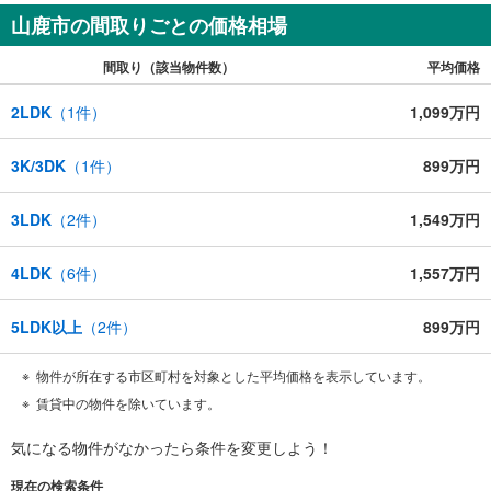
山鹿市の間取りごとの価格相場
間取り（該当物件数）
平均価格
2LDK
（
1
件）
1,099万円
3K/3DK
（
1
件）
899万円
3LDK
（
2
件）
1,549万円
4LDK
（
6
件）
1,557万円
5LDK以上
（
2
件）
899万円
物件が所在する市区町村を対象とした平均価格を表示しています。
賃貸中の物件を除いています。
気になる物件がなかったら
条件を変更しよう！
現在の検索条件