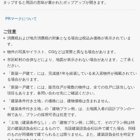
タップすると用語の意味が書かれたポップアップが開きます。
PRマークについて
ご注意
消費税および地方消費税の対象となる場合は税込み価格が表示されていま
す。
物件の写真やイラスト、CGなどは実際と異なる場合があります。
市区町村の合併などにより、地図が表示されない場合があります。ご了承く
ださい。
「新築一戸建て」には、完成後1年を経過している未入居物件が掲載されてい
る場合があります。
「新築一戸建て」には、販売住戸が複数の物件は、全ての住戸に該当しない
項目もあります。各問い合わせ先にご確認ください。
「建築条件付き土地」の価格には、建物価格は含まれません。
「建築条件付き土地」の「建物プラン例」は、土地購入者の設計プランの一
例であり、プランの採用可否は任意です。
「土地（建築条件なし）」の「建物プラン例」に関して、そのプラン例は特
定の建築請負会社によるもので、 当該建築請負会社以外で建てた場合、同様
のものが同価格で建てられるとは限りません。また、建築請負会社を特定す
るものではありません。