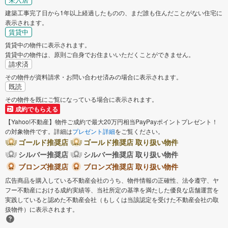
建築工事完了日から1年以上経過したものの、まだ誰も住んだことがない住宅に
表示されます。
賃貸中
賃貸中の物件に表示されます。
賃貸中の物件は、原則ご自身でお住まいいただくことができません。
請求済
その物件が資料請求・お問い合わせ済みの場合に表示されます。
既読
その物件を既にご覧になっている場合に表示されます。
成約でもらえる
【Yahoo!不動産】物件ご成約で最大20万円相当PayPayポイントプレゼント！
の対象物件です。詳細は
プレゼント詳細
をご覧ください。
ゴールド推奨店
ゴールド推奨店 取り扱い物件
シルバー推奨店
シルバー推奨店 取り扱い物件
ブロンズ推奨店
ブロンズ推奨店 取り扱い物件
広告商品を購入している不動産会社のうち、物件情報の正確性、法令遵守、ヤ
フー不動産における成約実績等、当社所定の基準を満たした優良な店舗運営を
実践していると認めた不動産会社（もしくは当該認定を受けた不動産会社の取
扱物件）に表示されます。