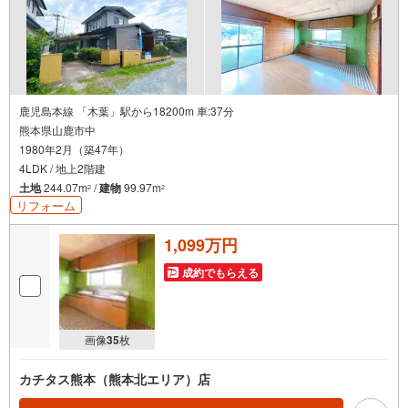
鹿児島本線 「木葉」駅から18200m 車:37分
熊本県山鹿市中
1980年2月（築47年）
4LDK / 地上2階建
土地
244.07m
/
建物
99.97m
2
2
リフォーム
1,099万円
成約でもらえる
画像
35
枚
カチタス熊本（熊本北エリア）店