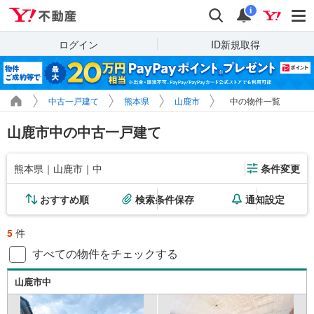
Yahoo!不動産
検索
通知
i
ログイン
ID新規取得
中古一戸建て
熊本県
山鹿市
中の物件一覧
山鹿市中の中古一戸建て
熊本県｜山鹿市｜中
条件変更
おすすめ順
検索条件保存
通知設定
5
件
すべての物件をチェックする
山鹿市中