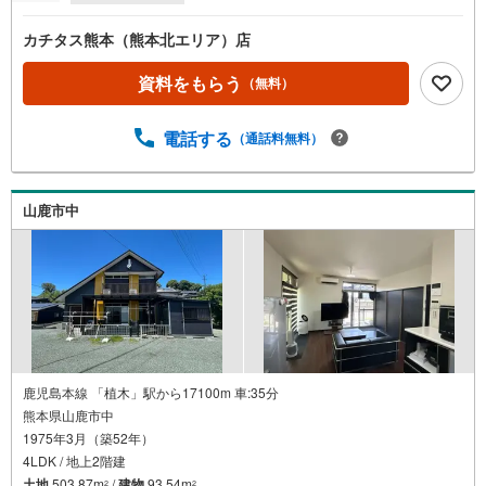
カチタス熊本（熊本北エリア）店
資料をもらう
（無料）
電話する
（通話料無料）
山鹿市中
鹿児島本線 「植木」駅から17100m 車:35分
熊本県山鹿市中
1975年3月（築52年）
4LDK / 地上2階建
土地
503.87m
/
建物
93.54m
2
2