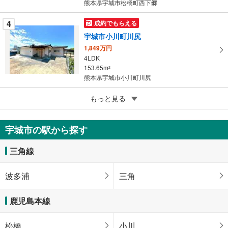
熊本県宇城市松橋町西下郷
4
成約でもらえる
宇城市小川町川尻
1,849万円
4LDK
153.65m
2
熊本県宇城市小川町川尻
5
もっと見る
成約でもらえる
宇城市不知火町亀松
1,399万円
宇城市の駅から探す
3LDK
101.87m
（登記）
2
三角線
熊本県宇城市不知火町亀松
波多浦
三角
鹿児島本線
松橋
小川