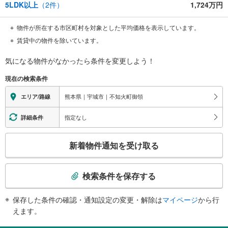
5LDK以上
（
2
件）
1,724万円
物件が所在する市区町村を対象とした平均価格を表示しています。
賃貸中の物件を除いています。
気になる物件がなかったら
条件を変更しよう！
現在の検索条件
熊本県｜宇城市｜不知火町御領
エリア/路線
指定なし
詳細条件
こ
新着物件通知を受け取る
の
検
索
検索条件を保存する
条
件
保存した条件の確認・通知設定の変更・解除は
マイページ
から行
で
えます。
通
知