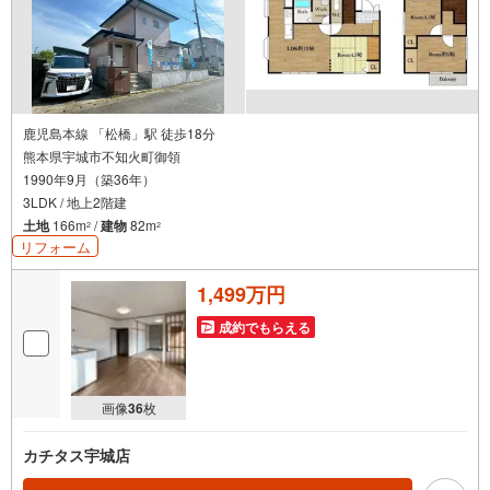
鹿児島本線 「松橋」駅 徒歩18分
熊本県宇城市不知火町御領
1990年9月（築36年）
3LDK / 地上2階建
土地
166m
/
建物
82m
2
2
リフォーム
1,499万円
成約でもらえる
画像
36
枚
カチタス宇城店