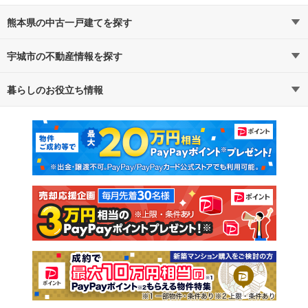
熊本県の中古一戸建てを探す
宇城市の不動産情報を探す
路線・駅から探す
地域から探す
暮らしのお役立ち情報
不動産・住宅
賃貸住宅
通勤・通学時間から探す
地図から探す
マンションカタログ
教えて！住まいの先生
新築マンション
中古マンション
新築一戸建て
中古一戸建て
注文住宅
土地
売却査定