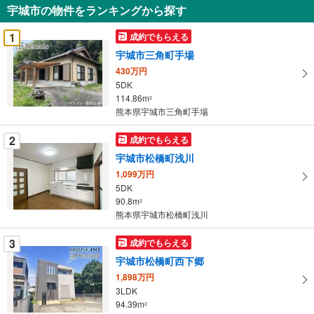
宇城市の物件をランキングから探す
を
受
1
成約でもらえる
け
宇城市三角町手場
取
430万円
る
5DK
・
114.86m
2
条
熊本県宇城市三角町手場
件
を
2
成約でもらえる
マ
宇城市松橋町浅川
イ
1,099万円
ペ
5DK
ー
90.8m
2
熊本県宇城市松橋町浅川
ジ
に
3
成約でもらえる
保
宇城市松橋町西下郷
存
す
1,898万円
3LDK
る
94.39m
2