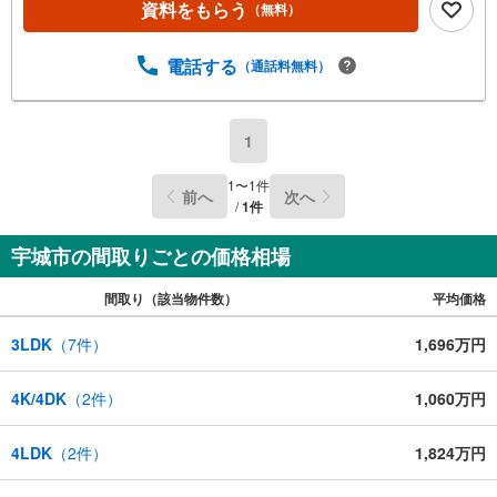
資料をもらう
（無料）
電話する
（通話料無料）
1
1
〜
1
件
前へ
次へ
/
1
件
宇城市の間取りごとの価格相場
間取り（該当物件数）
平均価格
3LDK
（
7
件）
1,696万円
4K/4DK
（
2
件）
1,060万円
4LDK
（
2
件）
1,824万円