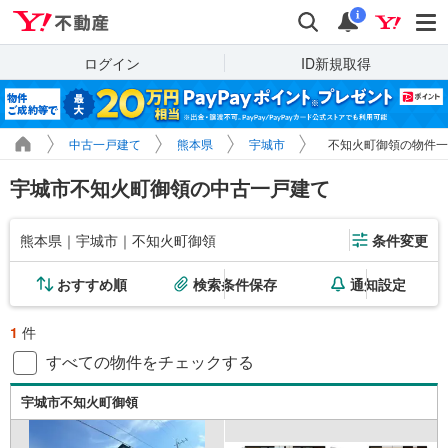
Yahoo!不動産
検索
通知
i
ログイン
ID新規取得
中古一戸建て
熊本県
宇城市
不知火町御領の物件一
宇城市不知火町御領の中古一戸建て
熊本県｜宇城市｜不知火町御領
条件変更
おすすめ順
検索条件保存
通知設定
1
件
すべての物件をチェックする
宇城市不知火町御領