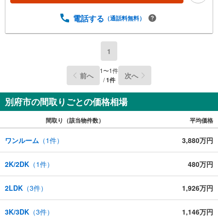
電話する
（通話料無料）
1
1
〜
1
件
前へ
次へ
/
1
件
別府市の間取りごとの価格相場
間取り（該当物件数）
平均価格
ワンルーム
（
1
件）
3,880万円
2K/2DK
（
1
件）
480万円
2LDK
（
3
件）
1,926万円
3K/3DK
（
3
件）
1,146万円