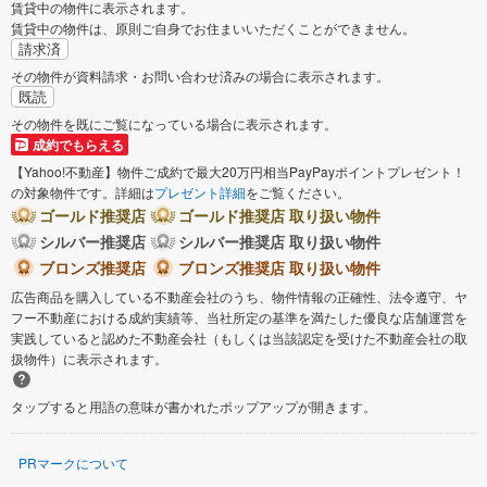
賃貸中の物件に表示されます。
賃貸中の物件は、原則ご自身でお住まいいただくことができません。
請求済
その物件が資料請求・お問い合わせ済みの場合に表示されます。
既読
その物件を既にご覧になっている場合に表示されます。
成約でもらえる
【Yahoo!不動産】物件ご成約で最大20万円相当PayPayポイントプレゼント！
の対象物件です。詳細は
プレゼント詳細
をご覧ください。
ゴールド推奨店
ゴールド推奨店 取り扱い物件
シルバー推奨店
シルバー推奨店 取り扱い物件
ブロンズ推奨店
ブロンズ推奨店 取り扱い物件
広告商品を購入している不動産会社のうち、物件情報の正確性、法令遵守、ヤ
フー不動産における成約実績等、当社所定の基準を満たした優良な店舗運営を
実践していると認めた不動産会社（もしくは当該認定を受けた不動産会社の取
扱物件）に表示されます。
タップすると用語の意味が書かれたポップアップが開きます。
PRマークについて