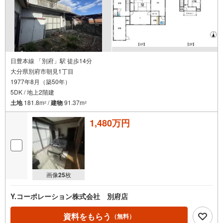
日豊本線 「別府」駅 徒歩14分
大分県別府市朝見1丁目
1977年8月（築50年）
5DK / 地上2階建
土地
181.8m
/
建物
91.37m
2
2
1,480万円
画像
25
枚
Y.コーポレーション株式会社 別府店
資料をもらう
（無料）