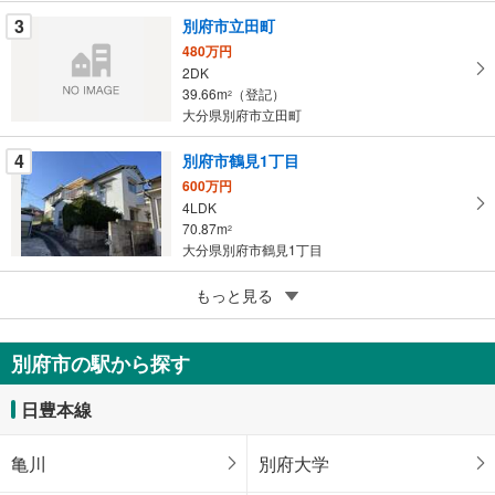
ー
3
別府市立田町
ジ
480万円
に
2DK
保
39.66m
（登記）
2
存
大分県別府市立田町
す
る
4
別府市鶴見1丁目
600万円
4LDK
70.87m
2
大分県別府市鶴見1丁目
4
別府市大字野田
もっと見る
400万円
5K
別府市の駅から探す
55.86m
（登記）
2
大分県別府市大字野田
日豊本線
亀川
別府大学