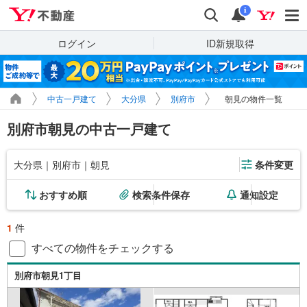
Yahoo!不動産
検索
通知
i
ログイン
ID新規取得
中古一戸建て
大分県
別府市
朝見の物件一覧
別府市朝見の中古一戸建て
大分県｜別府市｜朝見
条件変更
おすすめ順
検索条件保存
通知設定
1
件
すべての物件をチェックする
別府市朝見1丁目