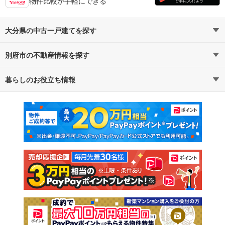
物件比較が手軽にできる
大分県の中古一戸建てを探す
別府市の不動産情報を探す
路線・駅から探す
地域から探す
暮らしのお役立ち情報
不動産・住宅
賃貸住宅
通勤・通学時間から探す
地図から探す
マンションカタログ
教えて！住まいの先生
新築マンション
中古マンション
新築一戸建て
中古一戸建て
注文住宅
土地
売却査定