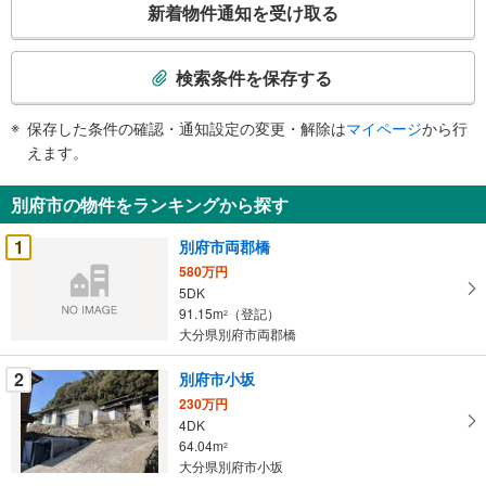
新着物件通知を受け取る
の
検
索
検索条件を保存する
条
件
保存した条件の確認・通知設定の変更・解除は
マイページ
から行
で
えます。
通
知
別府市の物件をランキングから探す
を
受
1
別府市両郡橋
け
580万円
取
5DK
る
91.15m
（登記）
2
・
大分県別府市両郡橋
条
2
別府市小坂
件
を
230万円
4DK
マ
64.04m
2
イ
大分県別府市小坂
ペ