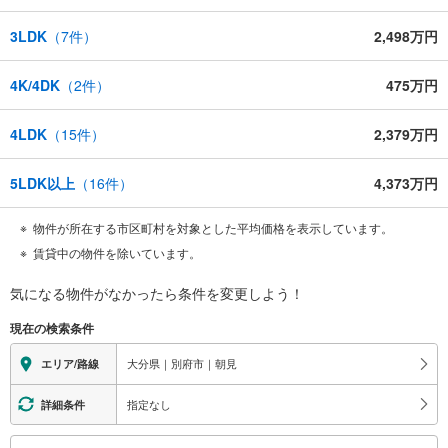
3LDK
（
7
件）
2,498万円
4K/4DK
（
2
件）
475万円
4LDK
（
15
件）
2,379万円
5LDK以上
（
16
件）
4,373万円
物件が所在する市区町村を対象とした平均価格を表示しています。
賃貸中の物件を除いています。
気になる物件がなかったら
条件を変更しよう！
現在の検索条件
大分県｜別府市｜朝見
エリア/路線
指定なし
詳細条件
こ