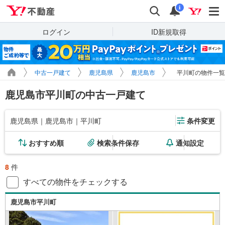
Yahoo!不動産
検索
通知
i
ログイン
ID新規取得
中古一戸建て
鹿児島県
鹿児島市
平川町の物件一覧
鹿児島市平川町の中古一戸建て
鹿児島県｜鹿児島市｜平川町
条件変更
おすすめ順
検索条件保存
通知設定
8
件
すべての物件をチェックする
鹿児島市平川町