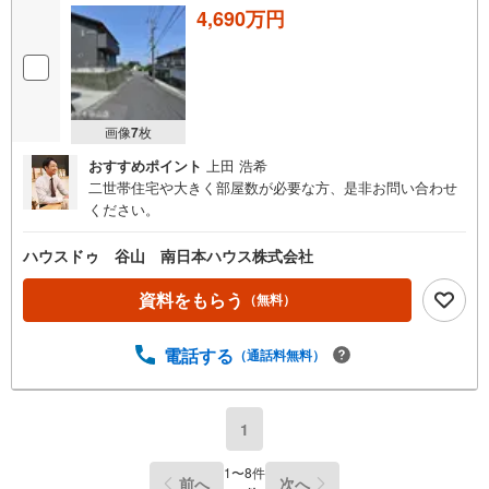
4,690万円
画像
7
枚
おすすめポイント
上田 浩希
二世帯住宅や大きく部屋数が必要な方、是非お問い合わせ
ください。
ハウスドゥ 谷山 南日本ハウス株式会社
資料をもらう
（無料）
電話する
（通話料無料）
1
1
〜
8
件
前へ
次へ