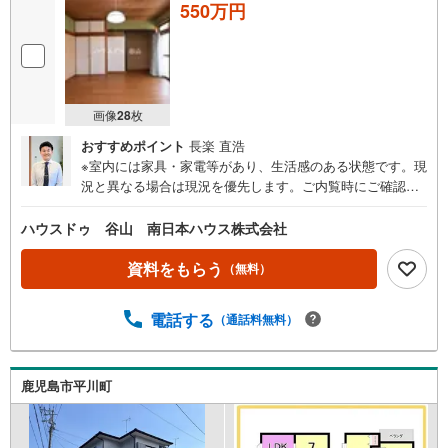
550万円
画像
28
枚
おすすめポイント
長楽 直浩
※室内には家具・家電等があり、生活感のある状態です。現
況と異なる場合は現況を優先します。ご内覧時にご確認く
ださい。●注目ポイント！・福平小学校まで歩18分・JR五
位野駅まで歩14分・平屋建て・4DK・のどかな景観の広が
ハウスドゥ 谷山 南日本ハウス株式会社
るロケーション・喜入、川辺方面へもアクセス良好●主な周
辺環境・福平小学校まで徒歩18分（約1400m）・福平中学
資料をもらう
（無料）
校まで徒歩22分（約1700m）・JR五位野駅まで徒歩14分
（約1120m）・セブンイレブン下福元影原店まで徒歩23分
電話する
（通話料無料）
（約1800m）・タイヨー光山店まで徒歩38分（約3000
m）・コスモス下福元店まで徒歩33分（約2600m）・鹿児
島銀行 坂之上支店まで徒歩40分（約3200m）・平川動物園
まで徒歩14分（約1100m）・ふるさと物産館まで徒歩30分
鹿児島市平川町
（約2400m）