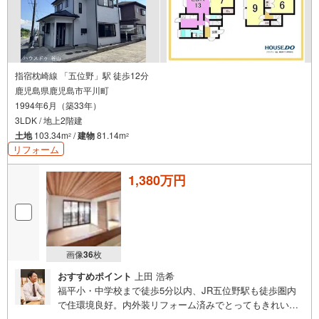
指宿枕崎線 「五位野」駅 徒歩12分
鹿児島県鹿児島市平川町
1994年6月（築33年）
3LDK / 地上2階建
土地
103.34m
/
建物
81.14m
2
2
リフォーム
1,380万円
画像
36
枚
おすすめポイント
上田 浩希
福平小・中学校まで徒歩5分以内、JR五位野駅も徒歩圏内
で住環境良好。内外装リフォーム済みでとってもきれいに
生まれ変わりました！いつでも内覧いただけます。ぜひ、