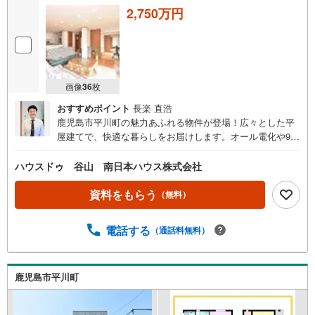
2,750万円
画像
36
枚
おすすめポイント
長楽 直浩
鹿児島市平川町の魅力あふれる物件が登場！広々とした平
屋建てで、快適な暮らしをお届けします。オール電化や9.2
5kwのソーラーシステム搭載で、省エネと環境にも配慮。
平川ヨットハウスや錦江湾公園、平川動物公園が近く、ア
ハウスドゥ 谷山 南日本ハウス株式会社
クティブなライフスタイルに最適。南向きの明るいリビン
グ、5LDK＋WICで家族の成長にも対応。建物状態良好で安
資料をもらう
（無料）
心の住まい。庭には家庭菜園があり、新鮮な野菜を楽しむ
ことができます。JR平川駅までのアクセスも良好で、通
電話する
（通話料無料）
勤・通学も便利。桜島や錦江湾を望む絶好のロケーション
で、毎日が特別な時間となることでしょう。
鹿児島市平川町