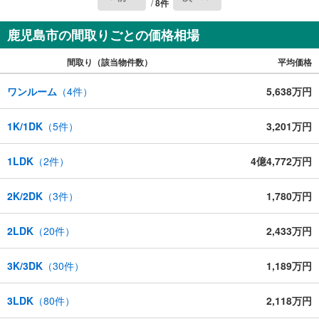
/
8
件
鹿児島市の間取りごとの価格相場
間取り（該当物件数）
平均価格
ワンルーム
（
4
件）
5,638万円
1K/1DK
（
5
件）
3,201万円
1LDK
（
2
件）
4億4,772万円
2K/2DK
（
3
件）
1,780万円
2LDK
（
20
件）
2,433万円
3K/3DK
（
30
件）
1,189万円
3LDK
（
80
件）
2,118万円