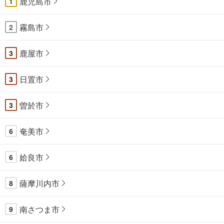
鹿児島市
1
霧島市
2
鹿屋市
3
日置市
3
曽於市
3
奄美市
6
姶良市
6
薩摩川内市
8
南さつま市
9