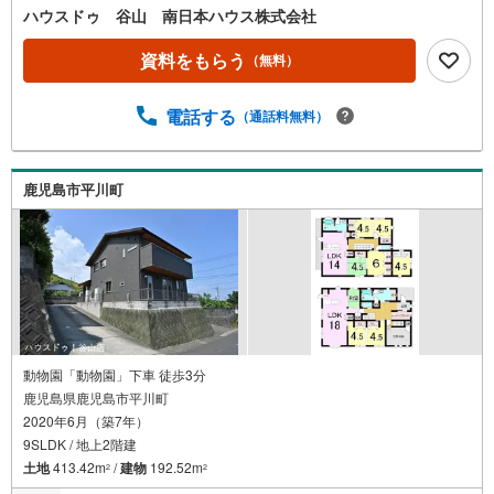
位野駅まで歩8分・平屋建て・4K・リフォーム歴あり・室
ハウスドゥ 谷山 南日本ハウス株式会社
内状態良好・駐車2台可・眺望良好●主な周辺環境・福平小
学校まで徒歩13分（約1020m）・福平中学校まで徒歩17分
資料をもらう
（無料）
（約1340m）・JR五位野駅まで徒歩8分（約640m）・セブ
ンイレブン下福元影原店まで徒歩21分（約1660m）
電話する
（通話料無料）
鹿児島市平川町
動物園「動物園」下車 徒歩3分
鹿児島県鹿児島市平川町
2020年6月（築7年）
9SLDK / 地上2階建
土地
413.42m
/
建物
192.52m
2
2