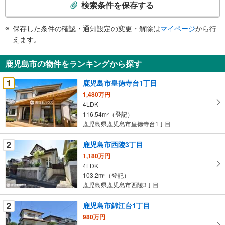
索
検索条件を保存する
条
件
保存した条件の確認・通知設定の変更・解除は
マイページ
から行
で
えます。
通
知
鹿児島市の物件をランキングから探す
を
受
1
鹿児島市皇徳寺台1丁目
け
1,480万円
取
4LDK
る
116.54m
（登記）
2
・
鹿児島県鹿児島市皇徳寺台1丁目
条
2
鹿児島市西陵3丁目
件
を
1,180万円
4LDK
マ
103.2m
（登記）
2
イ
鹿児島県鹿児島市西陵3丁目
ペ
ー
2
鹿児島市錦江台1丁目
ジ
980万円
に