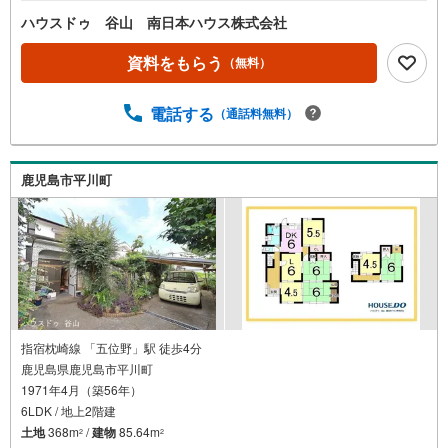
室内までご覧ください！
ハウスドゥ 谷山 南日本ハウス株式会社
資料をもらう
（無料）
電話する
（通話料無料）
鹿児島市平川町
指宿枕崎線 「五位野」駅 徒歩4分
鹿児島県鹿児島市平川町
1971年4月（築56年）
6LDK / 地上2階建
土地
368m
/
建物
85.64m
2
2