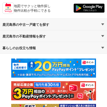
地図でサクッと物件探し
物件比較が手軽にできる
鹿児島県の中古一戸建てを探す
鹿児島市の不動産情報を探す
路線・駅から探す
地域から探す
暮らしのお役立ち情報
不動産・住宅
賃貸住宅
通勤・通学時間から探す
地図から探す
マンションカタログ
教えて！住まいの先生
新築マンション
中古マンション
新築一戸建て
中古一戸建て
注文住宅
土地
売却査定