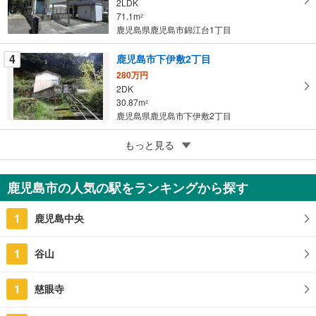
2LDK
保
71.1m
2
存
鹿児島県鹿児島市錦江台1丁目
す
る
4
鹿児島市下伊敷2丁目
280万円
2DK
30.87m
2
鹿児島県鹿児島市下伊敷2丁目
5
鹿児島市草牟田2丁目
もっと見る
350万円
2DK
鹿児島市の人気の駅をランキングから探す
62.8m
（登記）
2
鹿児島県鹿児島市草牟田2丁目
1
鹿児島中央
1
谷山
1
慈眼寺