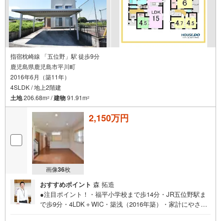
指宿枕崎線 「五位野」駅 徒歩9分
鹿児島県鹿児島市平川町
2016年6月（築11年）
4SLDK / 地上2階建
土地
206.68m
/
建物
91.91m
2
2
2,150万円
画像
36
枚
おすすめポイント
森 拓造
●注目ポイント！・福平小学校まで歩14分・JR五位野駅ま
で歩9分・4LDK＋WIC・築浅（2016年築）・家計にやさし
いオール電化・リビング15帖・全居室収納・バルコニー・