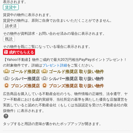
表示されます。
賃貸中
賃貸中の物件に表示されます。
賃貸中の物件は、原則ご自身でお住まいいただくことができません。
請求済
その物件が資料請求・お問い合わせ済みの場合に表示されます。
既読
その物件を既にご覧になっている場合に表示されます。
成約でもらえる
【Yahoo!不動産】物件ご成約で最大20万円相当PayPayポイントプレゼント！
の対象物件です。詳細は
プレゼント詳細
をご覧ください。
ゴールド推奨店
ゴールド推奨店 取り扱い物件
シルバー推奨店
シルバー推奨店 取り扱い物件
ブロンズ推奨店
ブロンズ推奨店 取り扱い物件
広告商品を購入している不動産会社のうち、物件情報の正確性、法令遵守、ヤ
フー不動産における成約実績等、当社所定の基準を満たした優良な店舗運営を
実践していると認めた不動産会社（もしくは当該認定を受けた不動産会社の取
扱物件）に表示されます。
タップすると用語の意味が書かれたポップアップが開きます。