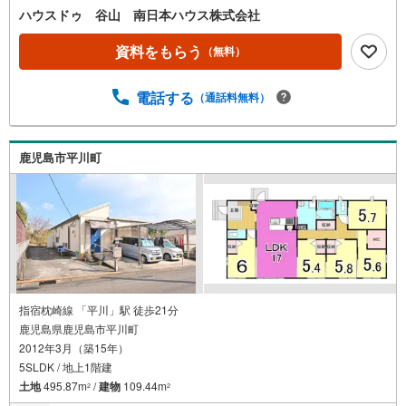
風のお店としてもおすすめ【主な周辺環境】・福平小学校
ハウスドゥ 谷山 南日本ハウス株式会社
まで徒歩18分（約1430m）・福平中学校まで徒歩24分（約
1890m）・JR五位野駅まで徒歩13分（約1040m）・セブン
資料をもらう
（無料）
イレブン下福元影原店まで徒歩25分（約1960m）・タイヨ
ー光山店まで徒歩40分（約3140m）・平川動物公園まで72
電話する
（通話料無料）
0m
鹿児島市平川町
指宿枕崎線 「平川」駅 徒歩21分
鹿児島県鹿児島市平川町
2012年3月（築15年）
5SLDK / 地上1階建
土地
495.87m
/
建物
109.44m
2
2