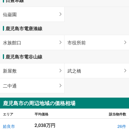
日豊本線
仙巌園
鹿児島市電唐湊線
水族館口
市役所前
鹿児島市電谷山線
新屋敷
武之橋
二中通
鹿児島市の周辺地域の価格相場
エリア
平均価格
該当物件数
2,038万円
姶良市
26件