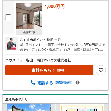
1,000万円
画像
26
枚
おすすめポイント
松尾 吉秀
●注目ポイント！・福平小学校まで歩9分・JR五位野駅まで
歩4分・広々6LDK・敷地広々111坪・南庭・駐車3台可●主
な周辺環境・福平小学校まで徒歩9分（約670m）・福平中
学校まで徒歩13分（約980m）・JR五位野駅まで徒歩4分
ハウスドゥ 谷山 南日本ハウス株式会社
（約320m）・平川動物園まで1380m
資料をもらう
（無料）
電話する
（通話料無料）
鹿児島市平川町