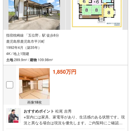
指宿枕崎線 「五位野」駅 徒歩8分
鹿児島県鹿児島市平川町
1992年4月（築35年）
4K / 地上1階建
土地
289.9m
/
建物
109.98m
2
2
1,850万円
画像
18
枚
おすすめポイント
松尾 吉秀
※室内には家具、家電等があり、生活感のある状態です。現
況と異なる場合は現況を優先します。ご内覧時にご確認く
ださい。●注目ポイント！・福平小学校まで歩13分・JR五