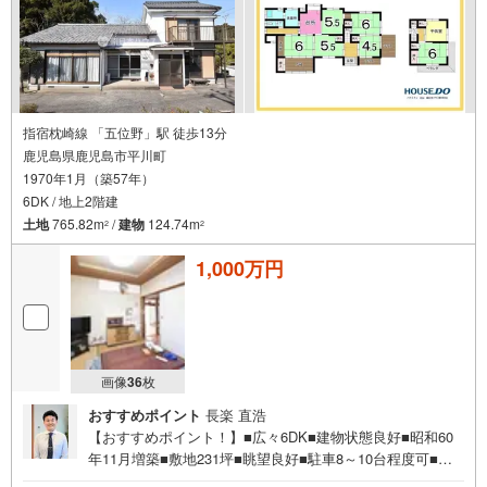
指宿枕崎線 「五位野」駅 徒歩13分
鹿児島県鹿児島市平川町
1970年1月（築57年）
6DK / 地上2階建
土地
765.82m
/
建物
124.74m
2
2
1,000万円
画像
36
枚
おすすめポイント
長楽 直浩
【おすすめポイント！】■広々6DK■建物状態良好■昭和60
年11月増築■敷地231坪■眺望良好■駐車8～10台程度可■解
放感あるルーフバルコニー■南向き■日当たり良好■古民家