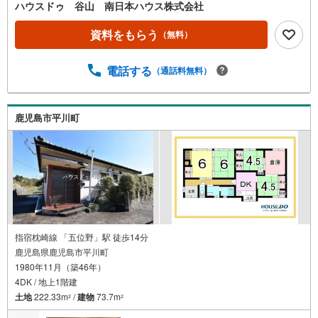
カーポート・南庭●主な周辺環境・福平小学校まで徒歩14
ハウスドゥ 谷山 南日本ハウス株式会社
分（約1100m）・福平中学校まで徒歩18分（約1420m）・J
R五位野駅まで徒歩9分（約720m）・セブンイレブン下福
資料をもらう
（無料）
元影原店まで徒歩20分（約1570m）
電話する
（通話料無料）
鹿児島市平川町
指宿枕崎線 「五位野」駅 徒歩14分
鹿児島県鹿児島市平川町
1980年11月（築46年）
4DK / 地上1階建
土地
222.33m
/
建物
73.7m
2
2