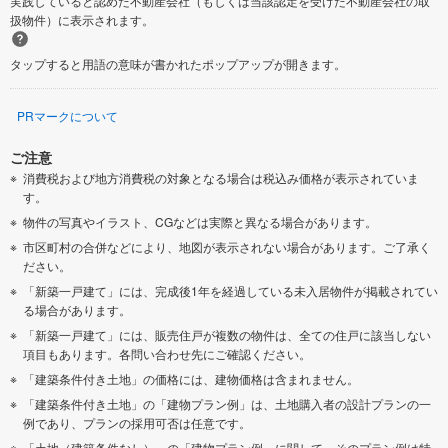
実践していると認めた不動産会社（もしくは当該認定を受けた不動産会社の取
扱物件）に表示されます。
タップすると用語の意味が書かれたポップアップが開きます。
PRマークについて
ご注意
消費税および地方消費税の対象となる場合は税込み価格が表示されていま
す。
物件の写真やイラスト、CGなどは実際と異なる場合があります。
市区町村の合併などにより、地図が表示されない場合があります。ご了承く
ださい。
「新築一戸建て」には、完成後1年を経過している未入居物件が掲載されてい
る場合があります。
「新築一戸建て」には、販売住戸が複数の物件は、全ての住戸に該当しない
項目もあります。各問い合わせ先にご確認ください。
「建築条件付き土地」の価格には、建物価格は含まれません。
「建築条件付き土地」の「建物プラン例」は、土地購入者の設計プランの一
例であり、プランの採用可否は任意です。
「土地（建築条件なし）」の「建物プラン例」に関して、そのプラン例は特