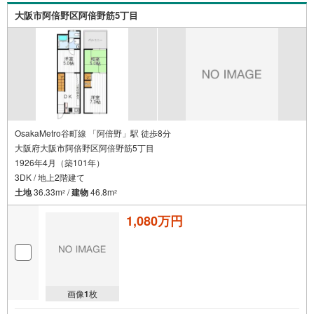
大阪市阿倍野区阿倍野筋5丁目
OsakaMetro谷町線 「阿倍野」駅 徒歩8分
大阪府大阪市阿倍野区阿倍野筋5丁目
1926年4月（築101年）
3DK / 地上2階建て
土地
36.33m
/
建物
46.8m
2
2
1,080万円
画像
1
枚