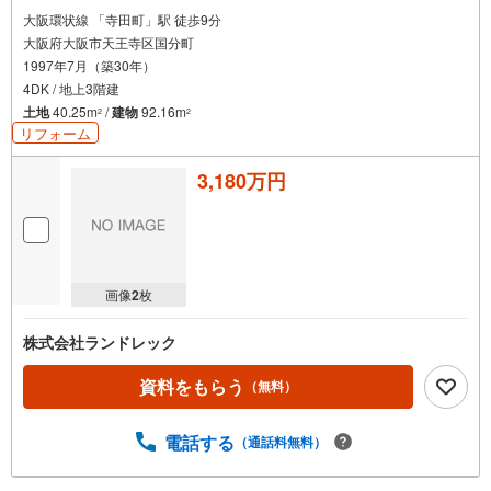
大阪環状線 「寺田町」駅 徒歩9分
大阪府大阪市天王寺区国分町
1997年7月（築30年）
4DK / 地上3階建
土地
40.25m
/
建物
92.16m
2
2
リフォーム
3,180万円
画像
2
枚
株式会社ランドレック
資料をもらう
（無料）
電話する
（通話料無料）