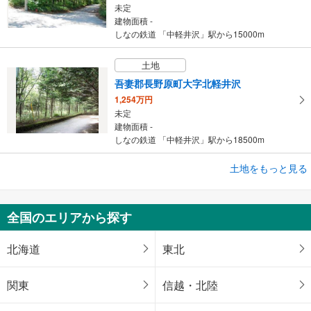
未定
建物面積 -
しなの鉄道 「中軽井沢」駅から15000m
土地
吾妻郡長野原町大字北軽井沢
1,254万円
未定
建物面積 -
しなの鉄道 「中軽井沢」駅から18500m
土地をもっと見る
土地
吾妻郡長野原町大字北軽井沢
1,800万円
全国のエリアから探す
未定
建物面積 -
しなの鉄道 「中軽井沢」駅から19300m
北海道
東北
関東
信越・北陸