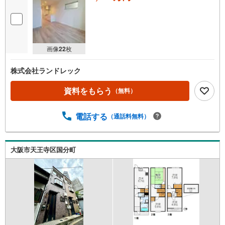
画像
22
枚
株式会社ランドレック
資料をもらう
（無料）
電話する
（通話料無料）
大阪市天王寺区国分町