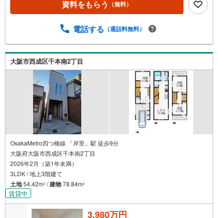
資料をもらう
（無料）
電話する
（通話料無料）
大阪市西成区千本南2丁目
OsakaMetro四つ橋線 「岸里」駅 徒歩9分
大阪府大阪市西成区千本南2丁目
2026年2月（築1年未満）
3LDK / 地上3階建て
土地
54.42m
/
建物
78.84m
2
2
賃貸中
3,980万円