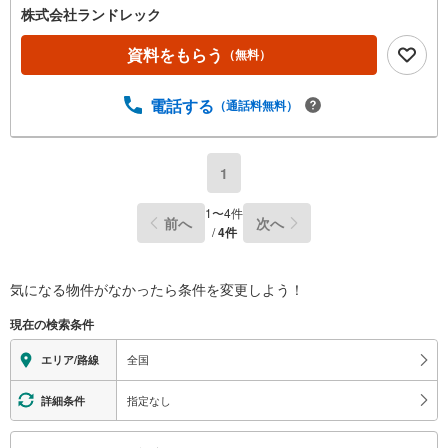
株式会社ランドレック
資料をもらう
（無料）
電話する
（通話料無料）
1
1
〜
4
件
前へ
次へ
/
4
件
気になる物件がなかったら
条件を変更しよう！
現在の検索条件
全国
エリア/路線
指定なし
詳細条件
こ