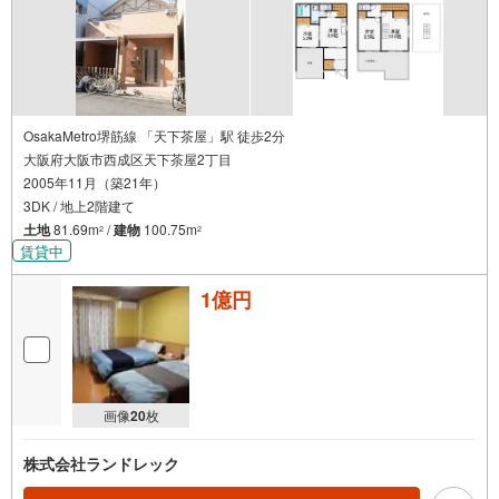
OsakaMetro堺筋線 「天下茶屋」駅 徒歩2分
大阪府大阪市西成区天下茶屋2丁目
2005年11月（築21年）
3DK / 地上2階建て
土地
81.69m
/
建物
100.75m
2
2
賃貸中
1億円
画像
20
枚
株式会社ランドレック