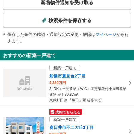
新着物件通知を受け取る
の
検
索
検索条件を保存する
条
件
保存した条件の確認・通知設定の変更・解除は
マイページ
から行
で
えます。
通
知
おすすめの新築一戸建て
を
受
新築一戸建て
け
船橋市夏見台2丁目
取
4,880万円
る
3LDK＋土間収納＋WIC＋固定階段付小屋裏収納
・
建物面積 96.87m
2
条
東武野田線 「塚田」駅 徒歩18分
件
を
成約でもらえる
マ
新築一戸建て
イ
春日井市不二ガ丘3丁目
ペ
3,880万円