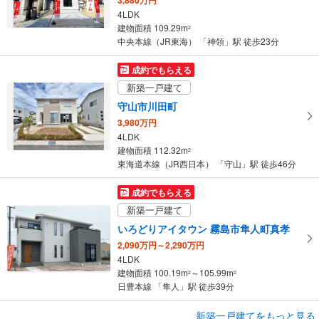
ー
4LDK
ジ
建物面積 109.29m
2
に
中央本線（JR東海） 「神領」駅 徒歩23分
保
存
成約でもらえる
す
新築一戸建て
る
守山市川田町
3,980万円
4LDK
建物面積 112.32m
2
東海道本線（JR西日本） 「守山」駅 徒歩46分
成約でもらえる
新築一戸建て
いろどりアイタウン 霧島市隼人町真孝
2,090万円～2,290万円
4LDK
建物面積 100.19m
～105.99m
2
2
日豊本線 「隼人」駅 徒歩39分
新築一戸建てをもっと見る
新築一戸建て