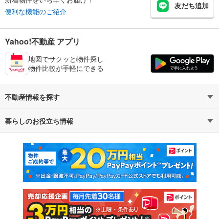
友だち追加
便利な機能のご紹介
Yahoo!不動産 アプリ
地図でサクッと物件探し
物件比較が手軽にできる
不動産情報を探す
暮らしのお役立ち情報
不動産・住宅
賃貸住宅
マンションカタログ
教えて！住まいの先生
新築マンション
中古マンション
新築一戸建て
中古一戸建て
注文住宅
土地