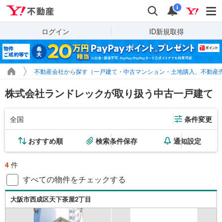
Yahoo!不動産
検索
通知
i
ログイン
ID新規取得
不動産会社から探す（一戸建て・中古マンション・土地購入、不動産
株式会社ランドレックが取り扱う中古一戸建て
全国
条件変更
おすすめ順
検索条件保存
通知設定
4
件
すべての物件をチェックする
大阪市西成区天下茶屋2丁目