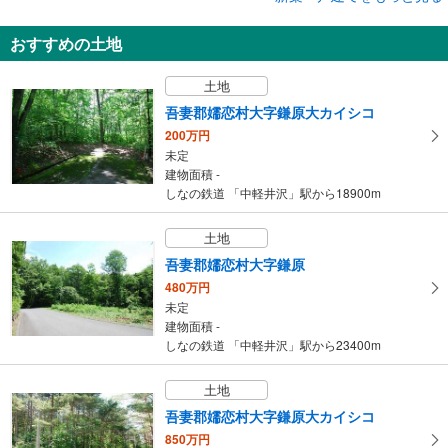
丹波市柏原町柏原
おすすめの土地
3,120万円
3SLDK
土地
建物面積 122.82m
2
福知山線 「柏原」駅 徒歩8分
吾妻郡嬬恋村大字鎌原大カイシコ
200万円
未定
建物面積 -
しなの鉄道 「中軽井沢」駅から18900m
土地
吾妻郡嬬恋村大字鎌原
480万円
未定
建物面積 -
しなの鉄道 「中軽井沢」駅から23400m
土地
吾妻郡嬬恋村大字鎌原大カイシコ
850万円