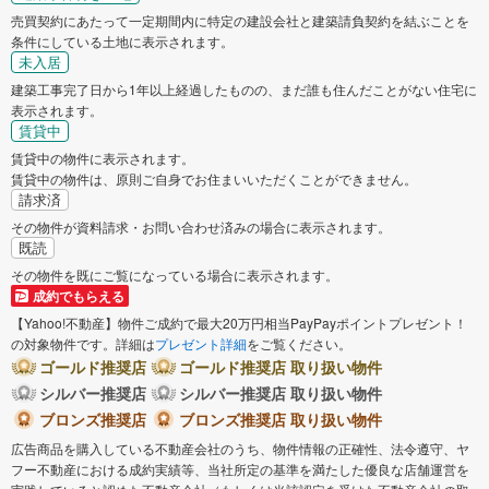
売買契約にあたって一定期間内に特定の建設会社と建築請負契約を結ぶことを
条件にしている土地に表示されます。
未入居
建築工事完了日から1年以上経過したものの、まだ誰も住んだことがない住宅に
表示されます。
賃貸中
賃貸中の物件に表示されます。
賃貸中の物件は、原則ご自身でお住まいいただくことができません。
請求済
その物件が資料請求・お問い合わせ済みの場合に表示されます。
既読
その物件を既にご覧になっている場合に表示されます。
成約でもらえる
【Yahoo!不動産】物件ご成約で最大20万円相当PayPayポイントプレゼント！
の対象物件です。詳細は
プレゼント詳細
をご覧ください。
ゴールド推奨店
ゴールド推奨店 取り扱い物件
シルバー推奨店
シルバー推奨店 取り扱い物件
ブロンズ推奨店
ブロンズ推奨店 取り扱い物件
広告商品を購入している不動産会社のうち、物件情報の正確性、法令遵守、ヤ
フー不動産における成約実績等、当社所定の基準を満たした優良な店舗運営を