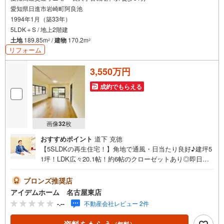
愛知県日進市岩崎町阿良池
1994年1月（築33年）
5LDK＋S / 地上2階建
土地
189.85m
/
建物
170.2m
2
2
リフォーム
3,550万円
成約でもらえる
画像
32
枚
おすすめポイント
道下 克徳
【5SLDKの再生住宅！】角地で通風・日当たり良好♪建坪5
1坪！LDK広々20.1帖！約6帖のクローゼットあり◎即日案
内可能！お問い合わせお待ちしております☆ ＼日進市岩
崎町阿良池/当日のご来店・ご見学、大歓迎♪【充実】WI
ブロンズ推奨店
C、納戸、食洗機、浴室暖房、浴室乾燥機■リニモ「長久手
アイデムホーム 名古屋東店
古戦場」駅 徒歩31分（約2440m）■北小学校 :徒歩11分
-.--
不動産会社レビュー 2件
（約880m）■日進中学校:徒歩30分（約2340m）＜自己資金
0円でも大丈夫！＞*水曜日も営業しております！*今から見