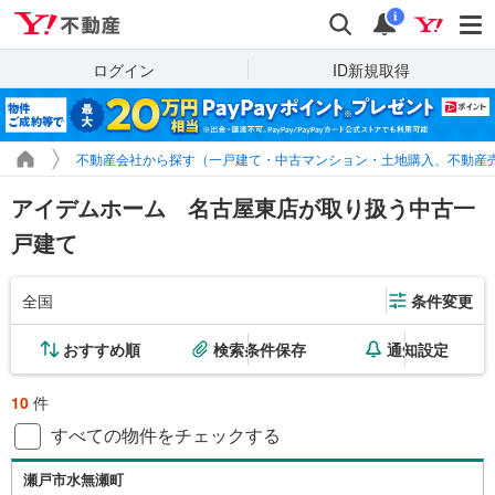
Yahoo!不動産
検索
通知
i
ログイン
ID新規取得
不動産会社から探す（一戸建て・中古マンション・土地購入、不動産
アイデムホーム 名古屋東店が取り扱う中古一
戸建て
全国
条件変更
おすすめ順
検索条件保存
通知設定
10
件
すべての物件をチェックする
瀬戸市水無瀬町