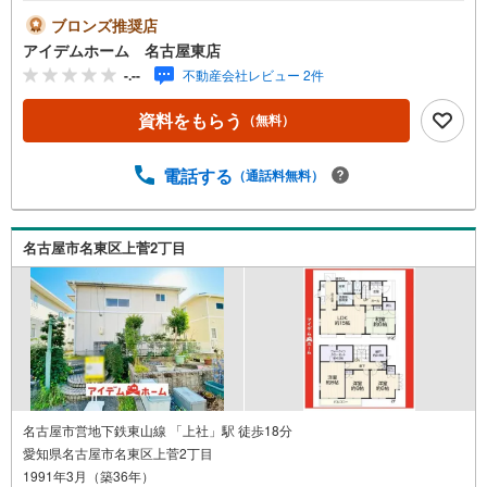
ります☆＼天白区高島2丁目/当日のご来店・ご見学、大歓
ブロンズ推奨店
迎♪【充実】納戸、床下収納、LDK18帖、駐車2台■地下鉄
アイデムホーム 名古屋東店
桜通線「神沢」駅 徒歩19分（約1460m）■たかしま小学校:
-.--
不動産会社レビュー 2件
徒歩19分（約1490m）■久方中学校 :徒歩24分（約1900
m）＜自己資金0円でも大丈夫！＞*水曜日も営業しており
資料をもらう
（無料）
ます！*今から見たい！聞きたい！にスピード対応！*自己
資金なしでも購入出来ます！*自営業の方・買い替えの方な
ど資金計画でご不安な方もおまかせください！弊社HPにて
電話する
（通話料無料）
物件のルームツアーMOVIEを公開中!!写真だけでは伝わら
ない物件の魅力をたっぷりご紹介しております♪さらに店
内には豊富な物件資料や発売予定物件等ございます☆この
名古屋市名東区上菅2丁目
機会にぜひお問い合わせください♪
名古屋市営地下鉄東山線 「上社」駅 徒歩18分
愛知県名古屋市名東区上菅2丁目
1991年3月（築36年）