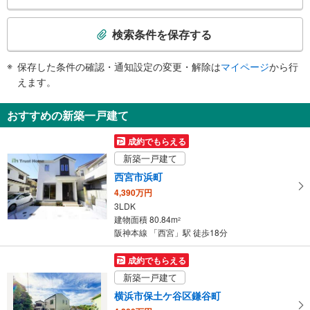
検
索
検索条件を保存する
条
件
保存した条件の確認・通知設定の変更・解除は
マイページ
から行
で
えます。
通
知
おすすめの新築一戸建て
を
受
成約でもらえる
け
新築一戸建て
取
西宮市浜町
る
4,390万円
・
3LDK
条
建物面積 80.84m
2
件
阪神本線 「西宮」駅 徒歩18分
を
マ
成約でもらえる
イ
新築一戸建て
ペ
横浜市保土ケ谷区鎌谷町
ー