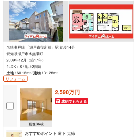
名鉄瀬戸線 「瀬戸市役所前」駅 徒歩14分
愛知県瀬戸市水無瀬町
2009年12月（築17年）
4LDK＋S / 地上2階建
土地
160.18m
/
建物
131.28m
2
2
リフォーム
2,590万円
成約でもらえる
画像
36
枚
おすすめポイント
道下 克徳