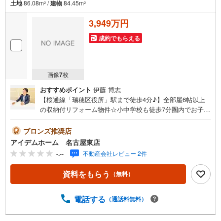
土地
86.08m
/
建物
84.45m
2
2
3,949万円
成約でもらえる
画像
7
枚
おすすめポイント
伊藤 博志
【桜通線「瑞穂区役所」駅まで徒歩4分♪】全部屋6帖以上
の収納付リフォーム物件☆小中学校も徒歩7分圏内でお子様
の通学安心！2台駐車可◎即日案内可能！お問い合わせお待
ちしております☆＼瑞穂区本願寺町3丁目/当日のご来店・
ブロンズ推奨店
ご見学、大歓迎♪【充実】納戸、床下収納、駐車2台、浴室
アイデムホーム 名古屋東店
暖房、モニター付インターホン■地下鉄桜通線「瑞穂区役
-.--
不動産会社レビュー 2件
所」駅 徒歩4分（約280m）■瑞穂小学校 :徒歩4分（約280
m）■津賀田中学校:徒歩7分（約500m）＜自己資金0円でも
資料をもらう
（無料）
大丈夫！＞*水曜日も営業しております！*今から見たい！
聞きたい！にスピード対応！*自己資金なしでも購入出来ま
す！*自営業の方・買い替えの方など資金計画でご不安な方
電話する
（通話料無料）
もおまかせください！弊社HPにて物件のルームツアーMOV
IEを公開中!!写真だけでは伝わらない物件の魅力をたっぷり