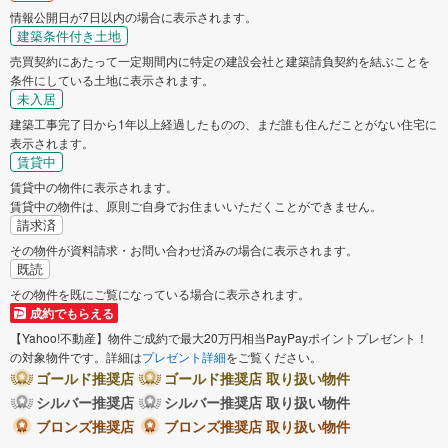
情報公開日が7日以内の場合に表示されます。
建築条件付き土地
売買契約にあたって一定期間内に特定の建設会社と建築請負契約を結ぶことを
条件にしている土地に表示されます。
未入居
建築工事完了日から1年以上経過したものの、まだ誰も住んだことがない住宅に
表示されます。
賃貸中
賃貸中の物件に表示されます。
賃貸中の物件は、原則ご自身でお住まいいただくことができません。
請求済
その物件が資料請求・お問い合わせ済みの場合に表示されます。
既読
その物件を既にご覧になっている場合に表示されます。
成約でもらえる
【Yahoo!不動産】物件ご成約で最大20万円相当PayPayポイントプレゼント！
の対象物件です。詳細は
プレゼント詳細
をご覧ください。
ゴールド推奨店
ゴールド推奨店 取り扱い物件
シルバー推奨店
シルバー推奨店 取り扱い物件
ブロンズ推奨店
ブロンズ推奨店 取り扱い物件