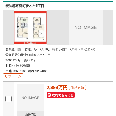
ご紹介しております♪さらに店内には豊富な物件資料や発
愛知郡東郷町春木台5丁目
売予定物件等ございます☆この機会にぜひお問い合わせく
ださい♪
名鉄豊田線 「赤池」駅 バス16分 清水ヶ根口 バス停下車 徒歩7分
愛知県愛知郡東郷町春木台5丁目
2000年7月（築27年）
4LDK / 地上2階建
土地
136.52m
/
建物
92.74m
2
2
リフォーム
2,899万円
価格更新
成約でもらえる
画像
7
枚