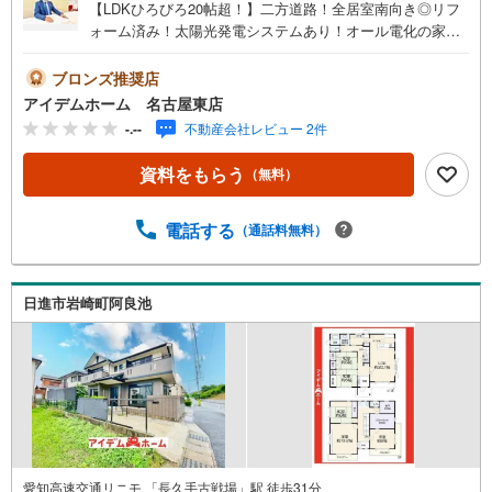
【LDKひろびろ20帖超！】二方道路！全居室南向き◎リフ
ォーム済み！太陽光発電システムあり！オール電化の家♪
即日案内可能！お問い合わせお待ちしております☆ ＼瀬
戸市水無瀬町/当日のご来店・ご見学、大歓迎♪【充実】太
ブロンズ推奨店
陽光発電、オール電化■名鉄瀬戸線「瀬戸市役所前」駅 徒
アイデムホーム 名古屋東店
歩14分（約1100m）■陶原小学校 :徒歩7分（約550m）■水
-.--
不動産会社レビュー 2件
無瀬中学校:徒歩12分（約900m）＜自己資金0円でも大丈
夫！＞*水曜日も営業しております！*今から見たい！聞き
資料をもらう
（無料）
たい！にスピード対応！*自己資金なしでも購入出来ます！
*自営業の方・買い替えの方など資金計画でご不安な方もお
まかせください！弊社HPにて物件のルームツアーMOVIEを
電話する
（通話料無料）
公開中!!写真だけでは伝わらない物件の魅力をたっぷりご紹
介しております♪さらに店内には豊富な物件資料や発売予
定物件等ございます☆この機会にぜひお問い合わせくださ
日進市岩崎町阿良池
い♪
愛知高速交通リニモ 「長久手古戦場」駅 徒歩31分