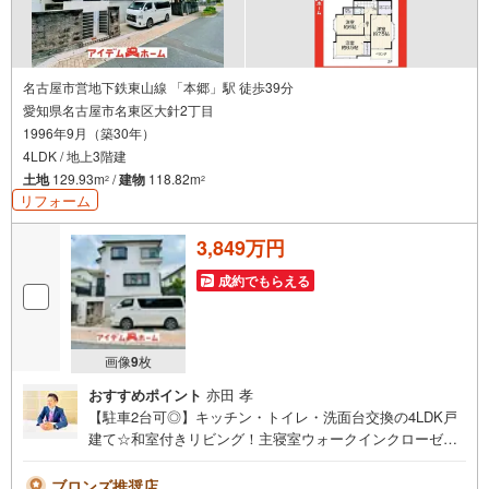
名古屋市営地下鉄東山線 「本郷」駅 徒歩39分
愛知県名古屋市名東区大針2丁目
1996年9月（築30年）
4LDK / 地上3階建
土地
129.93m
/
建物
118.82m
2
2
リフォーム
3,849万円
成約でもらえる
画像
9
枚
おすすめポイント
亦田 孝
【駐車2台可◎】キッチン・トイレ・洗面台交換の4LDK戸
建て☆和室付きリビング！主寝室ウォークインクローゼッ
トあり！即日案内可能！お問い合わせお待ちしております
☆＼名東区大針2丁目/当日のご来店・ご見学、大歓迎♪【充
ブロンズ推奨店