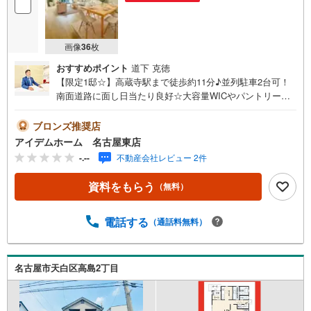
画像
36
枚
おすすめポイント
道下 克徳
【限定1邸☆】高蔵寺駅まで徒歩約11分♪並列駐車2台可！
南面道路に面し日当たり良好☆大容量WICやパントリー完
備◎即日案内可能！お問い合わせお待ちしております☆ ＼
春日井市高蔵寺町7期☆限定1邸/当日のご来店・ご見学、大
ブロンズ推奨店
歓迎♪【安心】耐震等級3取得【品質】設計住宅性能評価
アイデムホーム 名古屋東店
書、建設住宅性能評価書【充実】浴室換気乾燥機、浄水
-.--
不動産会社レビュー 2件
器、LOW-Eガラス■JR中央本線・愛知環状鉄道「高蔵寺」
駅 徒歩11分（約880m）■高座小学校 :徒歩14分（約1090
資料をもらう
（無料）
m）■高蔵寺中学校:徒歩17分（約1340m）＜自己資金0円で
も大丈夫！＞*水曜日も営業しております！*今から見た
い！聞きたい！にスピード対応！*自己資金なしでも購入出
電話する
（通話料無料）
来ます！*自営業の方・買い替えの方など資金計画でご不安
な方もおまかせください！累計新築戸建成約実績9000棟以
上！資料請求、住宅ローン相談もOK！さらに店内には豊富
名古屋市天白区高島2丁目
な物件資料や発売予定物件など取り揃えております☆通話
料無料へTELしよう！