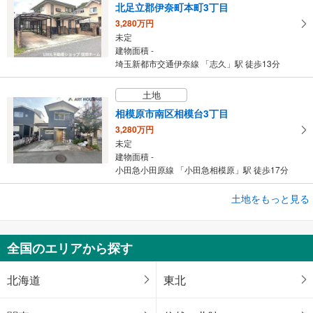
北足立郡伊奈町本町3丁目
3,280万円
未定
建物面積 -
埼玉新都市交通伊奈線 「志久」駅 徒歩13分
土地
相模原市南区相模台3丁目
3,280万円
未定
建物面積 -
小田急小田原線 「小田急相模原」駅 徒歩17分
土地をもっと見る
土地
鹿児島市吉野町
500万円
全国のエリアから探す
未定
建物面積 -
神社入口バス停「神社入口バス停」下車 徒歩4分
北海道
東北