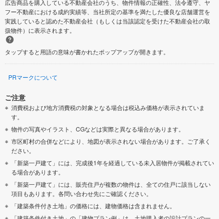
広告商品を購入している不動産会社のうち、物件情報の正確性、法令遵守、ヤ
フー不動産における成約実績等、当社所定の基準を満たした優良な店舗運営を
実践していると認めた不動産会社（もしくは当該認定を受けた不動産会社の取
扱物件）に表示されます。
タップすると用語の意味が書かれたポップアップが開きます。
PRマークについて
ご注意
消費税および地方消費税の対象となる場合は税込み価格が表示されていま
す。
物件の写真やイラスト、CGなどは実際と異なる場合があります。
市区町村の合併などにより、地図が表示されない場合があります。ご了承く
ださい。
「新築一戸建て」には、完成後1年を経過している未入居物件が掲載されてい
る場合があります。
「新築一戸建て」には、販売住戸が複数の物件は、全ての住戸に該当しない
項目もあります。各問い合わせ先にご確認ください。
「建築条件付き土地」の価格には、建物価格は含まれません。
「建築条件付き土地」の「建物プラン例」は、土地購入者の設計プランの一