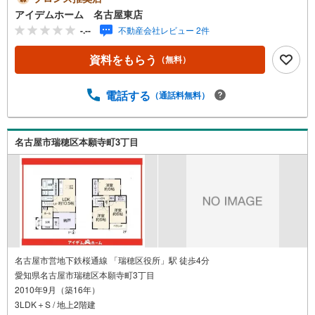
実】4LDK、和室、ウォークインクローゼット、駐車2台■市
アイデムホーム 名古屋東店
バス「極楽」停 徒歩7分（約560m）→地下鉄東山線「本
-.--
不動産会社レビュー 2件
郷」駅までバス乗車14分■極楽小学校 :徒歩12分（約920
m）■高針台中学校:徒歩17分（約1350m）＜自己資金0円で
資料をもらう
（無料）
も大丈夫！＞*水曜日も営業しております！*今から見た
い！聞きたい！にスピード対応！*自己資金なしでも購入出
来ます！*自営業の方・買い替えの方など資金計画でご不安
電話する
（通話料無料）
な方もおまかせください！弊社HPにて物件のルームツアー
MOVIEを公開中!!写真だけでは伝わらない物件の魅力をた
っぷりご紹介しております♪さらに店内には豊富な物件資
名古屋市瑞穂区本願寺町3丁目
料や発売予定物件等ございます☆この機会にぜひお問い合
わせください♪
名古屋市営地下鉄桜通線 「瑞穂区役所」駅 徒歩4分
愛知県名古屋市瑞穂区本願寺町3丁目
2010年9月（築16年）
3LDK＋S / 地上2階建