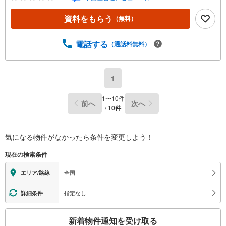
車2台 グリル、シャワー、追焚機能、全居室収納、
温水洗浄便座、システムキッチン■名鉄豊田線「日進」駅
資料をもらう
（無料）
徒歩16分（約1260m）■梨の木小学校:徒歩13分（約1030
m）■日進東中学校:徒歩17分（約1340m）＜自己資金0円で
も大丈夫！＞*水曜日も営業しております！*今から見た
電話する
（通話料無料）
い！聞きたい！にスピード対応！*自己資金なしでも購入出
来ます！*自営業の方・買い替えの方など資金計画でご不安
な方もおまかせください！弊社HPにて物件のルームツアー
1
MOVIEを公開中!!写真だけでは伝わらない物件の魅力をた
っぷりご紹介しております♪
1
〜
10
件
前へ
次へ
/
10
件
気になる物件がなかったら
条件を変更しよう！
現在の検索条件
全国
エリア/路線
指定なし
詳細条件
こ
新着物件通知を受け取る
の