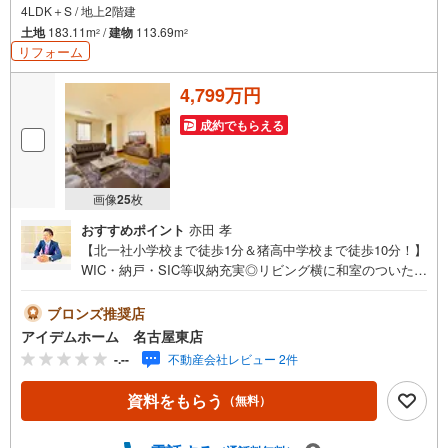
4LDK＋S / 地上2階建
土地
183.11m
/
建物
113.69m
2
2
リフォーム
4,799万円
成約でもらえる
画像
25
枚
おすすめポイント
亦田 孝
【北一社小学校まで徒歩1分＆猪高中学校まで徒歩10分！】
WIC・納戸・SIC等収納充実◎リビング横に和室のついた人
気の4SLDK間取♪敷地広々55坪！即日案内可能！お問い合
わせお待ちしております☆ ＼名東区上菅2丁目/当日のご
ブロンズ推奨店
来店・ご見学、大歓迎♪【充実】WIC、SIC、納戸、4SLD
アイデムホーム 名古屋東店
K、全居室南東向き、和室■地下鉄東山線「上社」駅 徒歩1
-.--
不動産会社レビュー 2件
8分（約1400m）■北一社小学校:徒歩1分（約75m）■猪高中
学校 :徒歩10分（約800m）＜自己資金0円でも大丈夫！＞
資料をもらう
（無料）
*水曜日も営業しております！*今から見たい！聞きたい！
にスピード対応！*自己資金なしでも購入出来ます！*自営