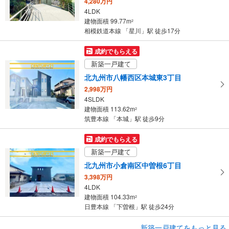
4,280万円
ジ
4LDK
に
建物面積 99.77m
2
保
相模鉄道本線 「星川」駅 徒歩17分
存
す
成約でもらえる
る
新築一戸建て
北九州市八幡西区本城東3丁目
2,998万円
4SLDK
建物面積 113.62m
2
筑豊本線 「本城」駅 徒歩9分
成約でもらえる
新築一戸建て
北九州市小倉南区中曽根6丁目
3,398万円
4LDK
建物面積 104.33m
2
日豊本線 「下曽根」駅 徒歩24分
成約でもらえる
新築一戸建てをもっと見る