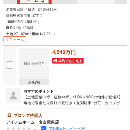
名鉄豊田線 「日進」駅 徒歩16分
愛知県日進市東山7丁目
1996年5月（築31年）
5LDK / 地上2階建
土地
271.87m
/
建物
147.89m
2
2
リフォーム
4,549万円
成約でもらえる
画像
7
枚
おすすめポイント
【土地面積82坪、建物44坪、5LDK＋WICの物件が登場♪】
角地で陽当たり良好☆庭付き＋並列駐車2台可！カップボー
ド付きのキッチン！洋室全室6帖以上☆即日案内可能！お問
い合わせお待ちしております☆＼日進市東山7丁目/当日の
ブロンズ推奨店
ご来店・ご見学、大歓迎♪【充実】5LDK、土地82坪、和
アイデムホーム 名古屋東店
室、庭、WIC、カップボード、食洗機、温水洗浄便座、駐
-.--
不動産会社レビュー 2件