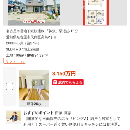
名古屋市営地下鉄桜通線 「神沢」駅 徒歩19分
愛知県名古屋市天白区高島2丁目
2000年5月（築27年）
3LDK＋S / 地上2階建
土地
100m
/
建物
94.39m
2
2
リフォーム
3,150万円
成約でもらえる
画像
26
枚
おすすめポイント
伊藤 博志
【開放的な三面採光の広々リビング♪】納戸も居室として
利用可！スーパー近く買い物便利☆キッチンには食洗器搭
載！駐車2台可◎即日案内可能！お問い合わせお待ちしてお