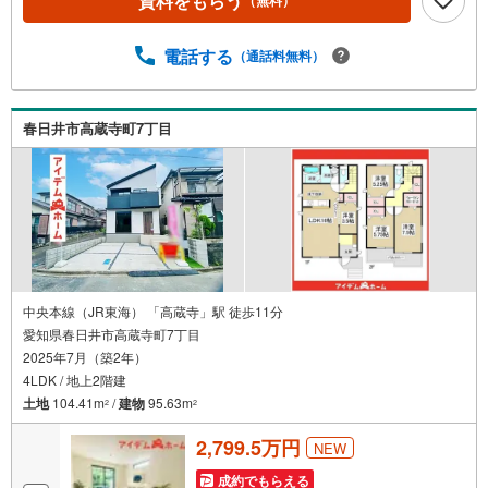
資料をもらう
（無料）
たい！聞きたい！にスピード対応！*自己資金なしでも購入
出来ます！*自営業の方・買い替えの方など資金計画でご不
安な方もおまかせください！弊社HPにて物件のルームツア
電話する
（通話料無料）
ーMOVIEを公開中!!写真だけでは伝わらない物件の魅力を
たっぷりご紹介しております♪さらに店内には豊富な物件
資料や発売予定物件等ございます☆この機会にぜひお問い
春日井市高蔵寺町7丁目
合わせください♪
中央本線（JR東海） 「高蔵寺」駅 徒歩11分
愛知県春日井市高蔵寺町7丁目
2025年7月（築2年）
4LDK / 地上2階建
土地
104.41m
/
建物
95.63m
2
2
2,799.5万円
NEW
成約でもらえる