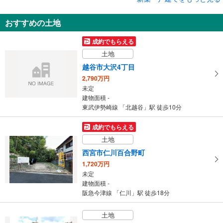
新築一戸建て
おすすめの土地
いろどりアイタウン 豊見城市渡橋名浜原
4,740万円～5,040万円
成約でもらえる
4LDK
土地
建物面積 103.5m
～125.03m
2
2
沖縄都市モノレールゆいレール 「赤嶺」駅 バス20分 豊見城南高校前 バス停下車 徒歩5分
越谷市大沢4丁目
2,790万円
未定
建物面積 -
東武伊勢崎線 「北越谷」駅 徒歩10分
成約でもらえる
土地
西宮市仁川百合野町
1,720万円
未定
建物面積 -
阪急今津線 「仁川」駅 徒歩18分
土地