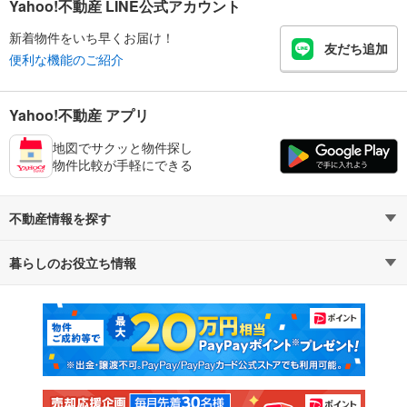
Yahoo!不動産 LINE公式アカウント
新着物件をいち早くお届け！
友だち追加
便利な機能のご紹介
Yahoo!不動産 アプリ
地図でサクッと物件探し
物件比較が手軽にできる
不動産情報を探す
暮らしのお役立ち情報
不動産・住宅
賃貸住宅
マンションカタログ
教えて！住まいの先生
新築マンション
中古マンション
新築一戸建て
中古一戸建て
注文住宅
土地