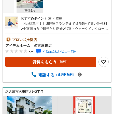
画像
9
枚
おすすめポイント
道下 克徳
【4台駐車可！】四軒家フランテまで徒歩5分で買い物便利
♪全室南向きで日当たり良好♪和室・ウォークインクローゼ
ット完備！即日案内可能！お問い合わせお待ちしておりま
す☆＼尾張旭市庄南町4丁目/当日のご来店・ご見学、大歓
ブロンズ推奨店
迎♪【充実】WIC、和室、ワイドバルコニー、駐車4台、食
アイデムホーム 名古屋東店
洗機、太陽光発電システム■地下鉄東山線・リニモ「藤が
-.--
不動産会社レビュー 2件
丘」駅 徒歩25分（約1960m）■瑞鳳小学校:徒歩10分（約75
0m）■西中学校 :徒歩18分（約1400m）＜自己資金0円で
資料をもらう
（無料）
も大丈夫！＞*水曜日も営業しております！*今から見た
い！聞きたい！にスピード対応！*自己資金なしでも購入出
来ます！*自営業の方・買い替えの方など資金計画でご不安
電話する
（通話料無料）
な方もおまかせください！弊社HPにて物件のルームツアー
MOVIEを公開中!!写真だけでは伝わらない物件の魅力をた
っぷりご紹介しております♪さらに店内には豊富な物件資
名古屋市名東区大針2丁目
料や発売予定物件等ございます☆この機会にぜひお問い合
わせください♪