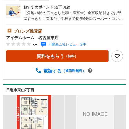
おすすめポイント
道下 克徳
【角地×6帖の広々とした和・洋室☆】全室収納付きでお部
屋すっきり！春木台小学校まで徒歩6分◎スーパー・コンビ
ニまで徒歩8分圏内でお買い物らくらく♪即日案内可能！お
問い合わせお待ちしております☆ ＼東郷町春木台5丁目/
ブロンズ推奨店
当日のご来店・ご見学、大歓迎♪【充実】モニター付きイ
アイデムホーム 名古屋東店
ンターホン、バイク置き場、床下収納、駐車2台■名鉄バス
-.--
不動産会社レビュー 2件
「清水ヶ根口」停 徒歩7分（約560m）→地下鉄鶴舞線・名
鉄豊田線「赤池」駅までバス乗車16分■春木台小学校:徒歩6
資料をもらう
（無料）
分（約470m）■春木中学校 :徒歩11分（約810m）＜自己
資金0円でも大丈夫！＞*水曜日も営業しております！*今か
ら見たい！聞きたい！にスピード対応！*自己資金なしでも
電話する
（通話料無料）
購入出来ます！*自営業の方・買い替えの方など資金計画で
ご不安な方もおまかせください！弊社HPにて物件のルーム
ツアーMOVIEを公開中!!写真だけでは伝わらない物件の魅
日進市東山7丁目
力をたっぷりご紹介しております♪さらに店内には豊富な
物件資料や発売予定物件等ございます☆この機会にぜひお
問い合わせください♪