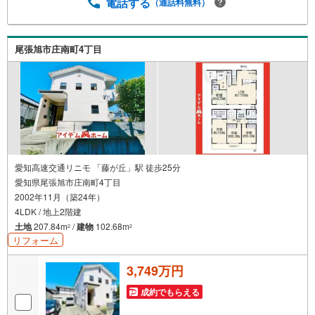
業の方・買い替えの方など資金計画でご不安な方もおまか
電話する
（通話料無料）
せください！弊社HPにて物件のルームツアーMOVIEを公開
中!!写真だけでは伝わらない物件の魅力をたっぷりご紹介し
ております♪さらに店内には豊富な物件資料や発売予定物
尾張旭市庄南町4丁目
件等ございます☆この機会にぜひお問い合わせください♪
愛知高速交通リニモ 「藤が丘」駅 徒歩25分
愛知県尾張旭市庄南町4丁目
2002年11月（築24年）
4LDK / 地上2階建
土地
207.84m
/
建物
102.68m
2
2
リフォーム
3,749万円
成約でもらえる