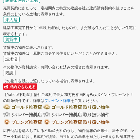
売買契約にあたって一定期間内に特定の建設会社と建築請負契約を結ぶことを
条件にしている土地に表示されます。
未入居
建築工事完了日から1年以上経過したものの、まだ誰も住んだことがない住宅に
表示されます。
賃貸中
賃貸中の物件に表示されます。
賃貸中の物件は、原則ご自身でお住まいいただくことができません。
請求済
その物件が資料請求・お問い合わせ済みの場合に表示されます。
既読
その物件を既にご覧になっている場合に表示されます。
成約でもらえる
【Yahoo!不動産】物件ご成約で最大20万円相当PayPayポイントプレゼント！
の対象物件です。詳細は
プレゼント詳細
をご覧ください。
ゴールド推奨店
ゴールド推奨店 取り扱い物件
シルバー推奨店
シルバー推奨店 取り扱い物件
ブロンズ推奨店
ブロンズ推奨店 取り扱い物件
広告商品を購入している不動産会社のうち、物件情報の正確性、法令遵守、ヤ
フー不動産における成約実績等、当社所定の基準を満たした優良な店舗運営を