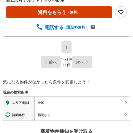
資料をもらう
（無料）
電話する
（通話料無料）
1
1
〜
1
件
前へ
次へ
/
1
件
気になる物件がなかったら
条件を変更しよう！
現在の検索条件
全国
エリア/路線
指定なし
詳細条件
こ
新着物件通知を受け取る