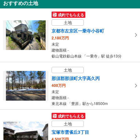
おすすめの土地
大和市柳橋5丁目
3,600万円
成約でもらえる
3LDK
土地
建物面積 108.87m
2
小田急江ノ島線 「桜ケ丘」駅 徒歩16分
京都市左京区一乗寺小谷町
2,180万円
未定
建物面積 -
叡山電鉄叡山本線 「一乗寺」駅 徒歩13分
土地
那須郡那須町大字高久丙
400万円
未定
建物面積 -
東北本線 「豊原」駅から18500m
成約でもらえる
土地
宝塚市雲雀丘3丁目
4,500万円