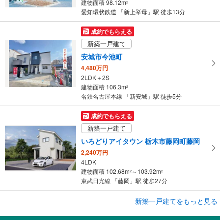
建物面積 98.12m
2
ジ
愛知環状鉄道 「新上挙母」駅 徒歩13分
に
保
成約でもらえる
存
新築一戸建て
す
安城市今池町
る
4,480万円
2LDK＋2S
建物面積 106.3m
2
名鉄名古屋本線 「新安城」駅 徒歩5分
成約でもらえる
新築一戸建て
いろどりアイタウン 栃木市藤岡町藤岡
2,240万円
4LDK
建物面積 102.68m
～103.92m
2
2
東武日光線 「藤岡」駅 徒歩27分
成約でもらえる
新築一戸建てをもっと見る
新築一戸建て