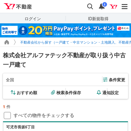
Yahoo!不動産
検索
通知
i
ログイン
ID新規取得
不動産会社から探す（一戸建て・中古マンション・土地購入、不動産
株式会社アルファテック不動産が取り扱う中古
一戸建て
全国
条件変更
おすすめ順
検索条件保存
通知設定
1
件
すべての物件をチェックする
可児市長坂6丁目