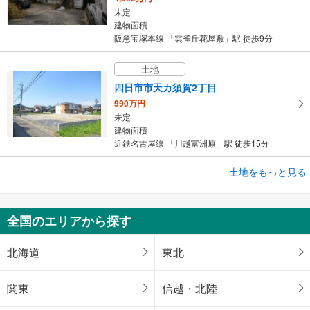
未定
建物面積 -
阪急宝塚本線 「雲雀丘花屋敷」駅 徒歩9分
土地
四日市市天カ須賀2丁目
990万円
未定
建物面積 -
近鉄名古屋線 「川越富洲原」駅 徒歩15分
土地をもっと見る
土地
横浜市港南区上大岡東1丁目
2,080万円
全国のエリアから探す
未定
建物面積 -
京急本線 「上大岡」駅 徒歩11分
北海道
東北
関東
信越・北陸