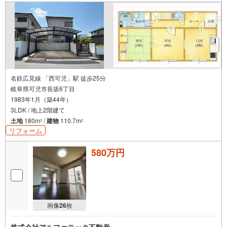
名鉄広見線 「西可児」駅 徒歩25分
岐阜県可児市長坂6丁目
1983年1月（築44年）
3LDK / 地上2階建て
土地
180m
/
建物
110.7m
2
2
リフォーム
580万円
画像
26
枚
株式会社アルファテック不動産