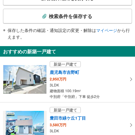
の
検
索
検索条件を保存する
条
件
保存した条件の確認・通知設定の変更・解除は
マイページ
から行
で
えます。
通
知
おすすめの新築一戸建て
を
受
新築一戸建て
け
鹿児島市吉野町
取
2,950万円
る
3LDK
・
建物面積 100.19m
2
条
中別府「中別府」下車 徒歩2分
件
を
新築一戸建て
マ
豊田市緑ケ丘1丁目
イ
3,580万円
ペ
3LDK
ー