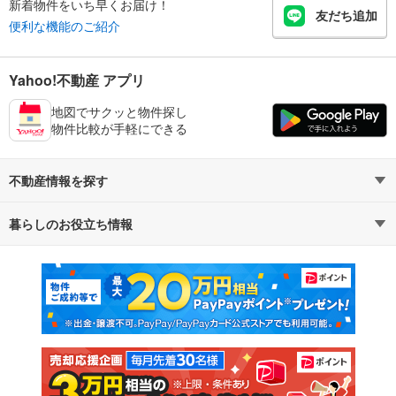
新着物件をいち早くお届け！
友だち追加
便利な機能のご紹介
Yahoo!不動産 アプリ
地図でサクッと物件探し
物件比較が手軽にできる
不動産情報を探す
暮らしのお役立ち情報
不動産・住宅
賃貸住宅
マンションカタログ
教えて！住まいの先生
新築マンション
中古マンション
新築一戸建て
中古一戸建て
注文住宅
土地