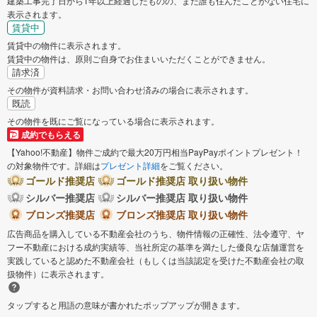
建築工事完了日から1年以上経過したものの、まだ誰も住んだことがない住宅に
表示されます。
賃貸中
賃貸中の物件に表示されます。
賃貸中の物件は、原則ご自身でお住まいいただくことができません。
請求済
その物件が資料請求・お問い合わせ済みの場合に表示されます。
既読
その物件を既にご覧になっている場合に表示されます。
成約でもらえる
【Yahoo!不動産】物件ご成約で最大20万円相当PayPayポイントプレゼント！
の対象物件です。詳細は
プレゼント詳細
をご覧ください。
ゴールド推奨店
ゴールド推奨店 取り扱い物件
シルバー推奨店
シルバー推奨店 取り扱い物件
ブロンズ推奨店
ブロンズ推奨店 取り扱い物件
広告商品を購入している不動産会社のうち、物件情報の正確性、法令遵守、ヤ
フー不動産における成約実績等、当社所定の基準を満たした優良な店舗運営を
実践していると認めた不動産会社（もしくは当該認定を受けた不動産会社の取
扱物件）に表示されます。
タップすると用語の意味が書かれたポップアップが開きます。