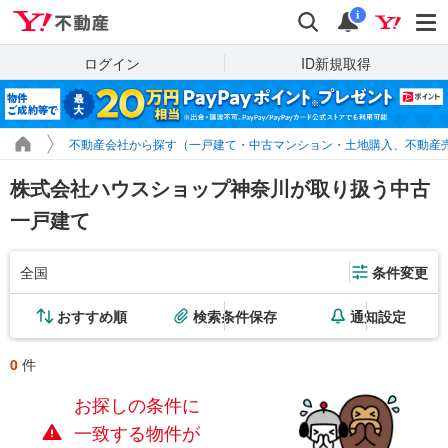
Yahoo!不動産
検索
通知
i
ログイン
ID新規取得
不動産会社から探す（一戸建て・中古マンション・土地購入、不動産
株式会社ハウスショップ神奈川が取り扱う中古
一戸建て
全国
条件変更
おすすめ順
検索条件保存
通知設定
0
件
お探しの条件に
一致する物件が