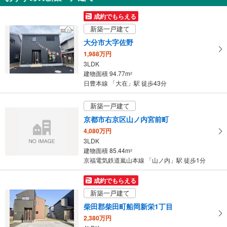
を
受
成約でもらえる
け
新築一戸建て
取
大分市大字佐野
る
1,988万円
・
3LDK
条
建物面積 94.77m
2
件
日豊本線 「大在」駅 徒歩43分
を
マ
新築一戸建て
イ
京都市右京区山ノ内宮前町
ペ
4,080万円
ー
3LDK
ジ
建物面積 85.44m
2
に
京福電気鉄道嵐山本線 「山ノ内」駅 徒歩1分
保
存
成約でもらえる
す
新築一戸建て
る
柴田郡柴田町船岡新栄1丁目
2,380万円