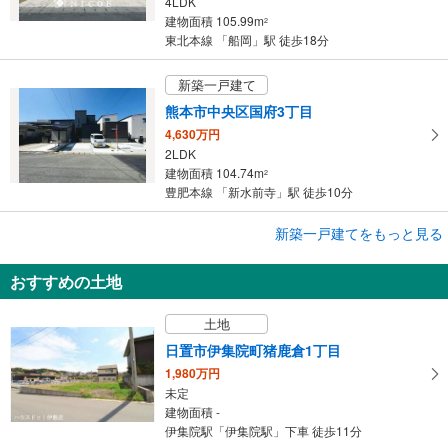
4LDK
建物面積 105.99m
2
東北本線 「船岡」駅 徒歩18分
新築一戸建て
熊本市中央区国府3丁目
4,630万円
2LDK
建物面積 104.74m
2
豊肥本線 「新水前寺」駅 徒歩10分
成約でもらえる
新築一戸建てをもっと見る
新築一戸建て
おすすめの土地
刈谷市泉田町半崎
3,690万円
土地
4LDK
建物面積 101.04m
2
日置市伊集院町猪鹿倉1丁目
名鉄名古屋本線 「富士松」駅 バス8分 泉田町大久屋 バス停下車 徒歩7分
1,980万円
未定
建物面積 -
伊集院駅「伊集院駅」下車 徒歩11分