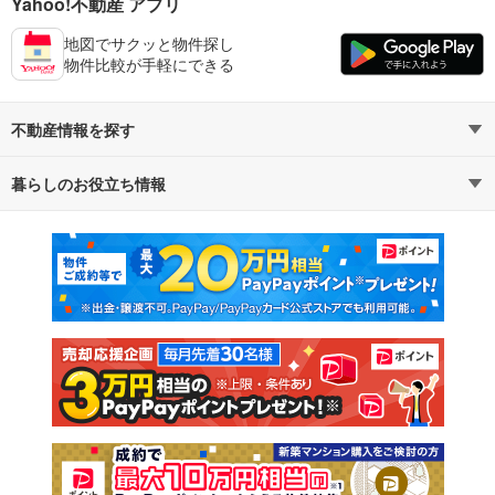
Yahoo!不動産 アプリ
地図でサクッと物件探し
物件比較が手軽にできる
不動産情報を探す
暮らしのお役立ち情報
不動産・住宅
賃貸住宅
マンションカタログ
教えて！住まいの先生
新築マンション
中古マンション
新築一戸建て
中古一戸建て
注文住宅
土地
売却査定