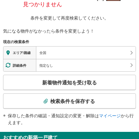
見つかりません
条件を変更して再度検索してください。
気になる物件がなかったら
条件を変更しよう！
現在の検索条件
全国
エリア/路線
指定なし
詳細条件
こ
新着物件通知を受け取る
の
検
索
検索条件を保存する
条
件
保存した条件の確認・通知設定の変更・解除は
マイページ
から行
で
えます。
通
知
おすすめの新築一戸建て