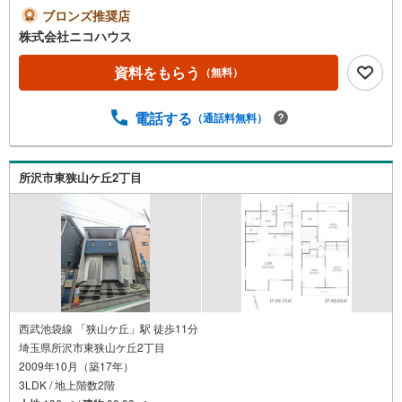
が代行にて無料対応可能です。お申込みからお引渡しまで
ブロンズ推奨店
の流れ（1）物件決定:気に入った物件がありましたらお申
株式会社ニコハウス
込書を記入。（2）事前審査※:融資可能かの審査。物件や人
ごとに借入可能額は変わります。（3）売買契約:事前審査
資料をもらう
（無料）
の承認後、物件の売買契約を締結。（4）本申込※:契約と同
時に銀行へ融資の本申込。（5）金銭消費貸借契約※:銀行と
電話する
（通話料無料）
融資を受けるための契約を締結。（6）決済・引き渡し:残
金の支払いをして物件の引き渡しを受けます。※:融資を受
ける場合のみ。（1）から（6）まで約1ケ月の場合が多いで
す。
所沢市東狭山ケ丘2丁目
西武池袋線 「狭山ケ丘」駅 徒歩11分
埼玉県所沢市東狭山ケ丘2丁目
2009年10月（築17年）
3LDK / 地上階数2階