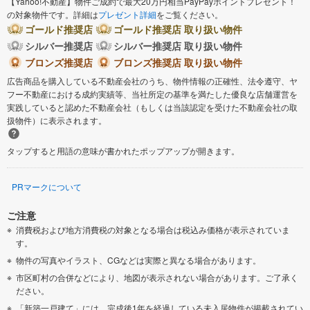
【Yahoo!不動産】物件ご成約で最大20万円相当PayPayポイントプレゼント！
の対象物件です。詳細は
プレゼント詳細
をご覧ください。
ゴールド推奨店
ゴールド推奨店 取り扱い物件
シルバー推奨店
シルバー推奨店 取り扱い物件
ブロンズ推奨店
ブロンズ推奨店 取り扱い物件
広告商品を購入している不動産会社のうち、物件情報の正確性、法令遵守、ヤ
フー不動産における成約実績等、当社所定の基準を満たした優良な店舗運営を
実践していると認めた不動産会社（もしくは当該認定を受けた不動産会社の取
扱物件）に表示されます。
タップすると用語の意味が書かれたポップアップが開きます。
PRマークについて
ご注意
消費税および地方消費税の対象となる場合は税込み価格が表示されていま
す。
物件の写真やイラスト、CGなどは実際と異なる場合があります。
市区町村の合併などにより、地図が表示されない場合があります。ご了承く
ださい。
「新築一戸建て」には、完成後1年を経過している未入居物件が掲載されてい