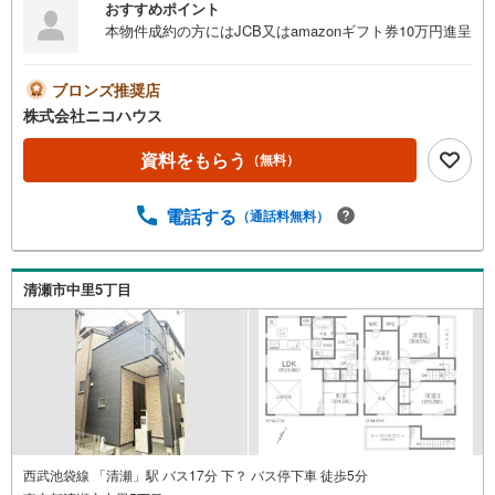
おすすめポイント
本物件成約の方にはJCB又はamazonギフト券10万円進呈
ブロンズ推奨店
株式会社ニコハウス
資料をもらう
（無料）
電話する
（通話料無料）
清瀬市中里5丁目
西武池袋線 「清瀬」駅 バス17分 下？ バス停下車 徒歩5分