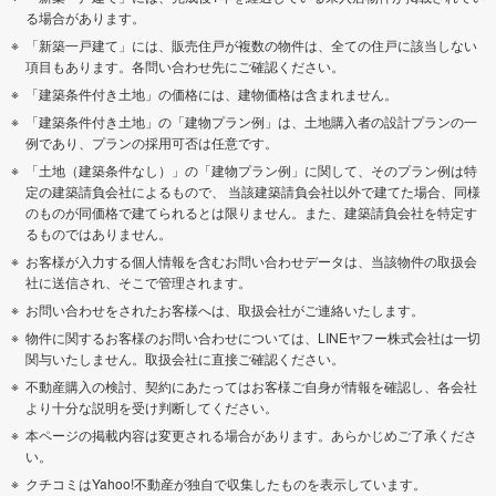
る場合があります。
「新築一戸建て」には、販売住戸が複数の物件は、全ての住戸に該当しない
項目もあります。各問い合わせ先にご確認ください。
「建築条件付き土地」の価格には、建物価格は含まれません。
「建築条件付き土地」の「建物プラン例」は、土地購入者の設計プランの一
例であり、プランの採用可否は任意です。
「土地（建築条件なし）」の「建物プラン例」に関して、そのプラン例は特
定の建築請負会社によるもので、 当該建築請負会社以外で建てた場合、同様
のものが同価格で建てられるとは限りません。また、建築請負会社を特定す
るものではありません。
お客様が入力する個人情報を含むお問い合わせデータは、当該物件の取扱会
社に送信され、そこで管理されます。
お問い合わせをされたお客様へは、取扱会社がご連絡いたします。
物件に関するお客様のお問い合わせについては、LINEヤフー株式会社は一切
関与いたしません。取扱会社に直接ご確認ください。
不動産購入の検討、契約にあたってはお客様ご自身が情報を確認し、各会社
より十分な説明を受け判断してください。
本ページの掲載内容は変更される場合があります。あらかじめご了承くださ
い。
クチコミはYahoo!不動産が独自で収集したものを表示しています。