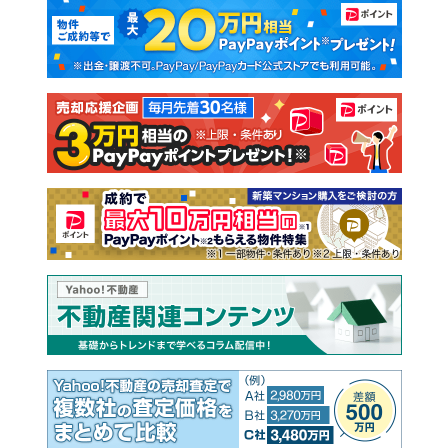
マンションカタログ
教えて！住まいの先生
新築マンション
中古マンション
新築一戸建て
中古一戸建て
注文住宅
土地
売却査定