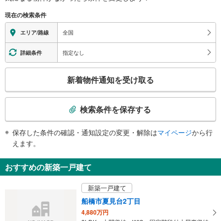
現在の検索条件
全国
エリア/路線
指定なし
詳細条件
こ
新着物件通知を受け取る
の
検
索
検索条件を保存する
条
件
保存した条件の確認・通知設定の変更・解除は
マイページ
から行
で
えます。
通
知
おすすめの新築一戸建て
を
受
新築一戸建て
け
船橋市夏見台2丁目
取
4,880万円
る