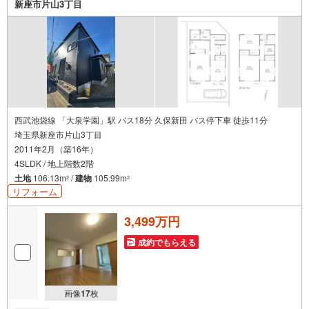
新座市片山3丁目
西武池袋線 「大泉学園」駅 バス18分 久保新田 バス停下車 徒歩11分
埼玉県新座市片山3丁目
2011年2月（築16年）
4SLDK / 地上階数2階
土地
106.13m
/
建物
105.99m
2
2
リフォーム
3,499万円
成約でもらえる
画像
17
枚