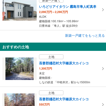
新築一戸建て
いろどりアイタウン 霧島市隼人町真孝
2,090万円～2,290万円
4LDK
建物面積 100.19m
～105.99m
2
2
日豊本線 「隼人」駅 徒歩39分
新築一戸建てをもっと見る
新築一戸建て
丹波市柏原町柏原
おすすめの土地
3,120万円
3SLDK
土地
建物面積 122.82m
2
福知山線 「柏原」駅 徒歩8分
吾妻郡嬬恋村大字鎌原大カイシコ
1,300万円
未定
建物面積 -
しなの鉄道 「中軽井沢」駅から15000m
土地
吾妻郡嬬恋村大字鎌原大カイシコ
550万円