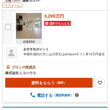
土地
106m
/
建物
98.83m
2
2
リフォーム
3,299万円
成約でもらえる
画像
22
枚
おすすめポイント
本物件成約の方にはJCB又はamazonギフト券10万円進呈
ブロンズ推奨店
株式会社ニコハウス
資料をもらう
（無料）
電話する
（通話料無料）