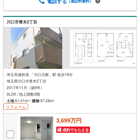
電話する
（通話料無料）
川口市青木2丁目
埼玉高速鉄道 「川口元郷」駅 徒歩18分
埼玉県川口市青木2丁目
2017年11月（築9年）
3LDK / 地上階数3階
土地
61.01m
/
建物
97.28m
2
2
リフォーム
3,699万円
成約でもらえる