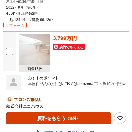
東京都清瀬市中里5丁目
2022年8月（築5年）
4LDK / 地上階数2階
土地
125.16m
/
建物
99.12m
2
2
リフォーム
3,799万円
成約でもらえる
画像
16
枚
おすすめポイント
本物件成約の方にはJCB又はamazonギフト券10万円進呈
ブロンズ推奨店
株式会社ニコハウス
資料をもらう
（無料）