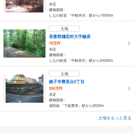
未定
建物面積 -
しなの鉄道 「中軽井沢」駅から15000m
土地
吾妻郡嬬恋村大字鎌原
70万円
未定
建物面積 -
しなの鉄道 「中軽井沢」駅から24300m
土地
銚子市豊里台2丁目
350万円
未定
建物面積 -
成田線 「下総豊里」駅から2020m
土地をもっと見る
土地
銚子市豊里台3丁目