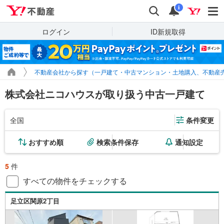
Yahoo!不動産
検索
通知
i
ログイン
ID新規取得
不動産会社から探す（一戸建て・中古マンション・土地購入、不動産
株式会社ニコハウスが取り扱う中古一戸建て
全国
条件変更
おすすめ順
検索条件保存
通知設定
5
件
すべての物件をチェックする
足立区関原2丁目