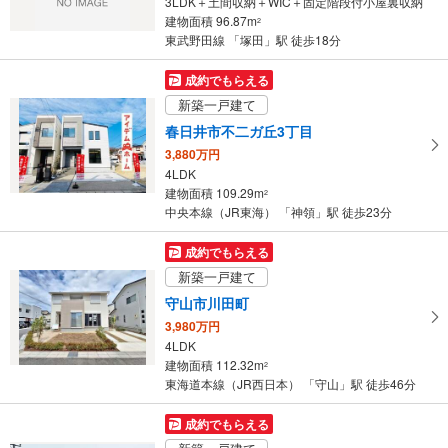
3LDK＋土間収納＋WIC＋固定階段付小屋裏収納
・
建物面積 96.87m
2
条
東武野田線 「塚田」駅 徒歩18分
件
を
成約でもらえる
マ
新築一戸建て
イ
春日井市不二ガ丘3丁目
ペ
3,880万円
ー
4LDK
ジ
建物面積 109.29m
2
に
中央本線（JR東海） 「神領」駅 徒歩23分
保
存
成約でもらえる
す
新築一戸建て
る
守山市川田町
3,980万円
4LDK
建物面積 112.32m
2
東海道本線（JR西日本） 「守山」駅 徒歩46分
成約でもらえる