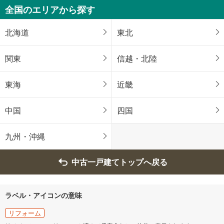
350万円
全国のエリアから探す
未定
建物面積 -
成田線 「下総豊里」駅から1560m
北海道
東北
関東
信越・北陸
東海
近畿
中国
四国
九州・沖縄
中古一戸建てトップへ戻る
ラベル・アイコンの意味
リフォーム