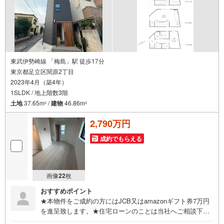
東武伊勢崎線 「梅島」駅 徒歩17分
東京都足立区関原2丁目
2023年4月（築4年）
1SLDK / 地上階数3階
土地
37.65m
/
建物
46.86m
2
2
2,790万円
成約でもらえる
画像
22
枚
おすすめポイント
★本物件をご成約の方にはJCB又はamazonギフト券7万円
を進呈致します。★住宅ローンのことは当社へご相談下さ
い。相談無料対応★住宅ローンの事前審査については当社