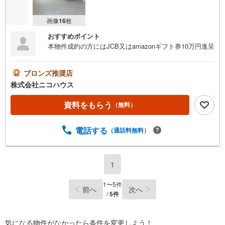
画像
16
枚
おすすめポイント
本物件成約の方にはJCB又はamazonギフト券10万円進呈
ブロンズ推奨店
株式会社ニコハウス
資料をもらう
（無料）
電話する
（通話料無料）
1
1
〜
5
件
前へ
次へ
/
5
件
気になる物件がなかったら
条件を変更しよう！