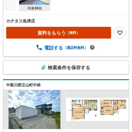
画像
36
枚
カチタス魚津店
資料をもらう
（無料）
電話する
（通話料無料）
こ
検索条件を保存する
の
検
索
中新川郡立山町中林
条
件
で
通
知
を
受