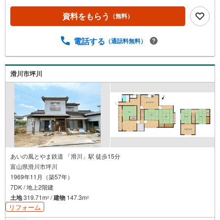
資料をもらう
（無料）
電話する
（通話料無料）
滑川市坪川
あいの風とやま鉄道 「滑川」駅 徒歩15分
富山県滑川市坪川
1969年11月（築57年）
7DK / 地上2階建
土地
319.71m
/
建物
147.3m
2
2
リフォーム