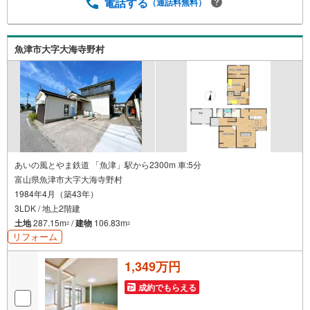
電話する
（通話料無料）
魚津市大字大海寺野村
あいの風とやま鉄道 「魚津」駅から2300m 車:5分
富山県魚津市大字大海寺野村
1984年4月（築43年）
3LDK / 地上2階建
土地
287.15m
/
建物
106.83m
2
2
リフォーム
1,349万円
成約でもらえる