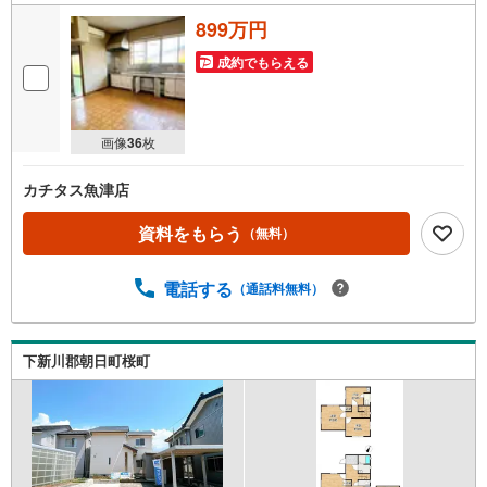
899万円
成約でもらえる
画像
36
枚
カチタス魚津店
資料をもらう
（無料）
電話する
（通話料無料）
下新川郡朝日町桜町