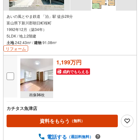
あいの風とやま鉄道 「泊」駅 徒歩28分
富山県下新川郡朝日町桜町
1992年12月（築34年）
5LDK / 地上2階建
土地
242.43m
/
建物
91.08m
2
2
リフォーム
1,199万円
成約でもらえる
画像
36
枚
カチタス魚津店
資料をもらう
（無料）
電話する
（通話料無料）