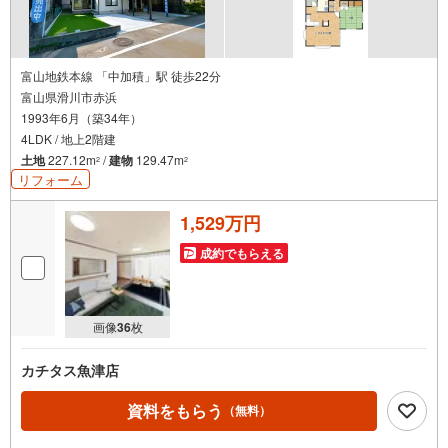
富山地鉄本線 「中加積」駅 徒歩22分
富山県滑川市赤浜
1993年6月（築34年）
4LDK / 地上2階建
土地
227.12m
/
建物
129.47m
2
2
リフォーム
1,529万円
成約でもらえる
画像
36
枚
カチタス魚津店
資料をもらう
（無料）