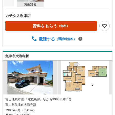
画像
36
枚
カチタス魚津店
資料をもらう
（無料）
電話する
（通話料無料）
魚津市大海寺新
富山地鉄本線 「電鉄魚津」駅から3900m 車:8分
富山県魚津市大海寺新
1985年6月（築42年）