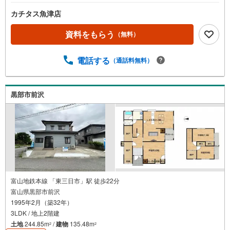
カチタス魚津店
資料をもらう
（無料）
電話する
（通話料無料）
黒部市前沢
富山地鉄本線 「東三日市」駅 徒歩22分
富山県黒部市前沢
1995年2月（築32年）
3LDK / 地上2階建
土地
244.85m
/
建物
135.48m
2
2