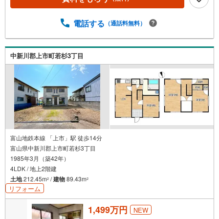
電話する
（通話料無料）
中新川郡上市町若杉3丁目
富山地鉄本線 「上市」駅 徒歩14分
富山県中新川郡上市町若杉3丁目
1985年3月（築42年）
4LDK / 地上2階建
土地
212.45m
/
建物
89.43m
2
2
リフォーム
1,499万円
NEW