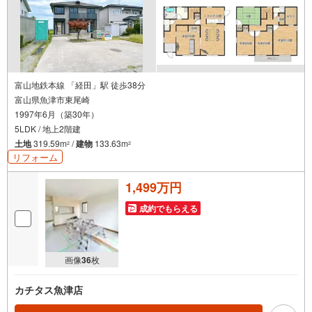
富山地鉄本線 「経田」駅 徒歩38分
富山県魚津市東尾崎
1997年6月（築30年）
5LDK / 地上2階建
土地
319.59m
/
建物
133.63m
2
2
リフォーム
1,499万円
成約でもらえる
画像
36
枚
カチタス魚津店