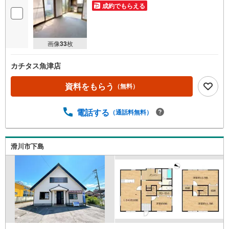
成約でもらえる
画像
33
枚
カチタス魚津店
資料をもらう
（無料）
電話する
（通話料無料）
滑川市下島