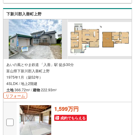
下新川郡入善町上野
あいの風とやま鉄道 「入善」駅 徒歩30分
富山県下新川郡入善町上野
1975年1月（築52年）
4SLDK / 地上2階建
土地
366.72m
/
建物
222.93m
2
2
リフォーム
1,599万円
成約でもらえる