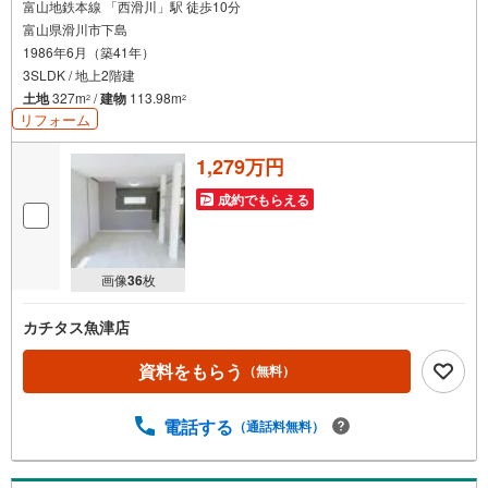
富山地鉄本線 「西滑川」駅 徒歩10分
富山県滑川市下島
1986年6月（築41年）
3SLDK / 地上2階建
土地
327m
/
建物
113.98m
2
2
リフォーム
1,279万円
成約でもらえる
画像
36
枚
カチタス魚津店
資料をもらう
（無料）
電話する
（通話料無料）