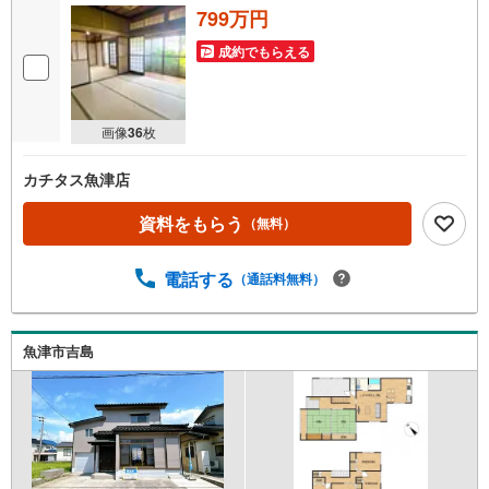
799万円
成約でもらえる
画像
36
枚
カチタス魚津店
資料をもらう
（無料）
電話する
（通話料無料）
魚津市吉島