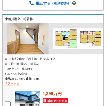
電話する
（通話料無料）
中新川郡立山町若林
富山地鉄立山線 「稚子塚」駅 徒歩11分
富山県中新川郡立山町若林
1994年1月（築33年）
5LDK / 地上2階建
土地
268.77m
/
建物
138m
2
2
リフォーム
1,399万円
成約でもらえる