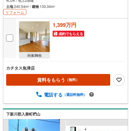
4LDK / 地上2階建
土地
240.54m
/
建物
133.34m
2
2
リフォーム
1,399万円
成約でもらえる
画像
36
枚
カチタス魚津店
資料をもらう
（無料）
電話する
（通話料無料）
下新川郡入善町椚山