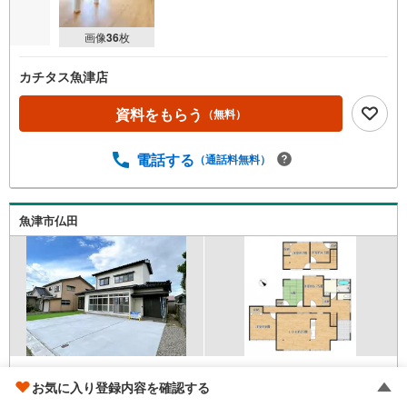
画像
36
枚
カチタス魚津店
資料をもらう
（無料）
電話する
（通話料無料）
魚津市仏田
富山地鉄本線 「新魚津」駅 徒歩23分
お気に入り登録内容を確認する
富山県魚津市仏田