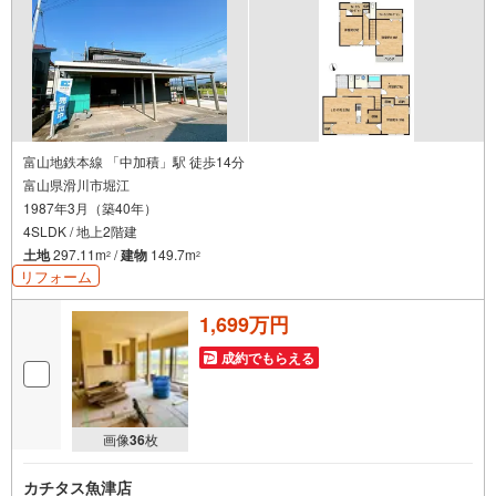
富山地鉄本線 「中加積」駅 徒歩14分
富山県滑川市堀江
1987年3月（築40年）
4SLDK / 地上2階建
土地
297.11m
/
建物
149.7m
2
2
リフォーム
1,699万円
成約でもらえる
画像
36
枚
カチタス魚津店