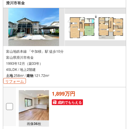
滑川市有金
富山地鉄本線 「中加積」駅 徒歩10分
富山県滑川市有金
1993年12月（築33年）
4SLDK / 地上2階建
土地
258m
/
建物
121.72m
2
2
リフォーム
1,899万円
成約でもらえる
画像
36
枚