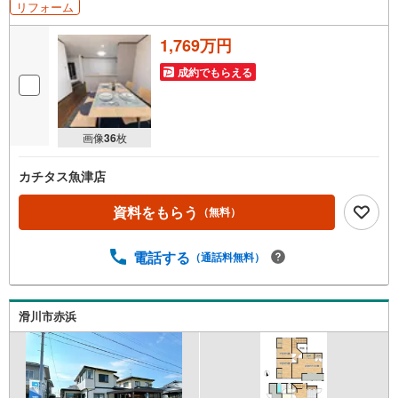
リフォーム
1,769万円
成約でもらえる
画像
36
枚
カチタス魚津店
資料をもらう
（無料）
電話する
（通話料無料）
滑川市赤浜