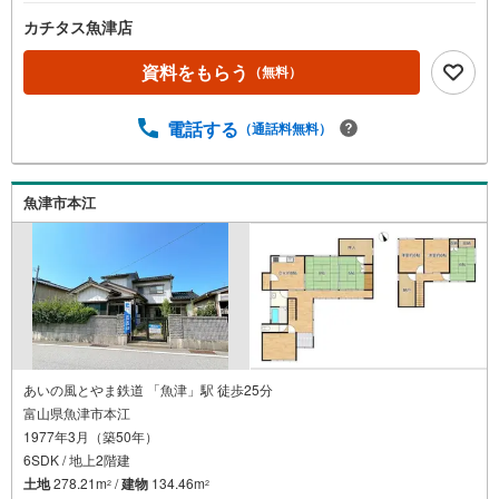
カチタス魚津店
資料をもらう
（無料）
電話する
（通話料無料）
魚津市本江
あいの風とやま鉄道 「魚津」駅 徒歩25分
富山県魚津市本江
1977年3月（築50年）
6SDK / 地上2階建
土地
278.21m
/
建物
134.46m
2
2