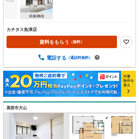
画像
36
枚
カチタス魚津店
資料をもらう
（無料）
電話する
（通話料無料）
黒部市犬山