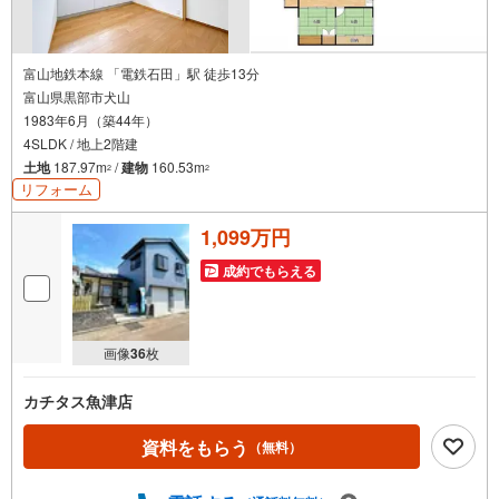
富山地鉄本線 「電鉄石田」駅 徒歩13分
富山県黒部市犬山
1983年6月（築44年）
4SLDK / 地上2階建
土地
187.97m
/
建物
160.53m
2
2
リフォーム
1,099万円
成約でもらえる
画像
36
枚
カチタス魚津店
資料をもらう
（無料）