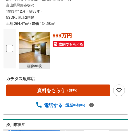
富山県黒部市栃沢
1993年12月（築33年）
5SDK / 地上2階建
土地
264.47m
/
建物
134.58m
2
2
999万円
成約でもらえる
画像
36
枚
カチタス魚津店
資料をもらう
（無料）
電話する
（通話料無料）
滑川市堀江