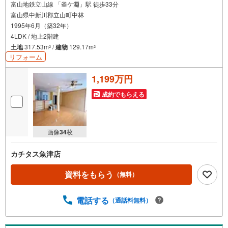
け
富山地鉄立山線 「釜ケ淵」駅 徒歩33分
富山県中新川郡立山町中林
取
1995年6月（築32年）
る
4LDK / 地上2階建
・
土地
317.53m
/
建物
129.17m
2
2
条
リフォーム
件
を
1,199万円
マ
イ
成約でもらえる
ペ
ー
ジ
画像
34
枚
に
保
カチタス魚津店
存
す
資料をもらう
（無料）
る
電話する
（通話料無料）