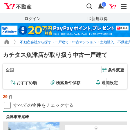
Yahoo!不動産
検索
通知
i
ログイン
ID新規取得
不動産会社から探す（一戸建て・中古マンション・土地購入、不動産
カチタス魚津店が取り扱う中古一戸建て
全国
条件変更
おすすめ順
検索条件保存
通知設定
29
件
すべての物件をチェックする
魚津市東尾崎