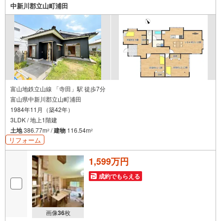
中新川郡立山町浦田
富山地鉄立山線 「寺田」駅 徒歩7分
富山県中新川郡立山町浦田
1984年11月（築42年）
3LDK / 地上1階建
土地
386.77m
/
建物
116.54m
2
2
リフォーム
1,599万円
成約でもらえる
画像
36
枚