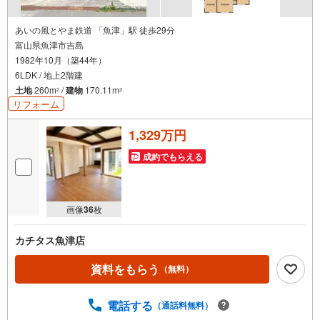
あいの風とやま鉄道 「魚津」駅 徒歩29分
富山県魚津市吉島
1982年10月（築44年）
6LDK / 地上2階建
土地
260m
/
建物
170.11m
2
2
リフォーム
1,329万円
成約でもらえる
画像
36
枚
カチタス魚津店
資料をもらう
（無料）
電話する
（通話料無料）