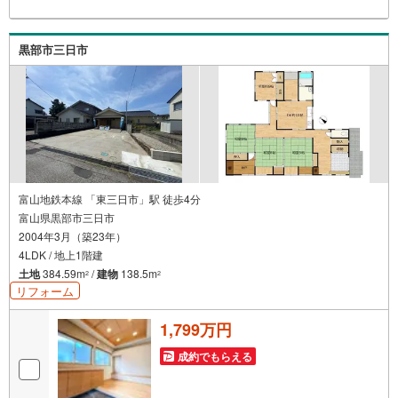
黒部市三日市
富山地鉄本線 「東三日市」駅 徒歩4分
富山県黒部市三日市
2004年3月（築23年）
4LDK / 地上1階建
土地
384.59m
/
建物
138.5m
2
2
リフォーム
1,799万円
成約でもらえる