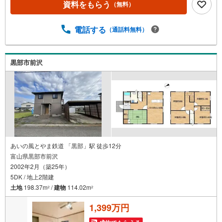
資料をもらう
（無料）
電話する
（通話料無料）
黒部市前沢
あいの風とやま鉄道 「黒部」駅 徒歩12分
富山県黒部市前沢
2002年2月（築25年）
5DK / 地上2階建
土地
198.37m
/
建物
114.02m
2
2
1,399万円