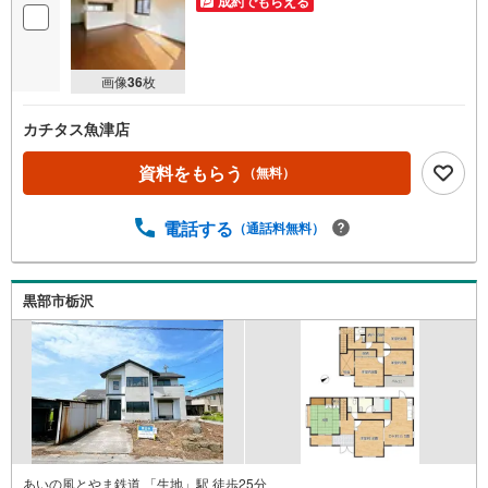
成約でもらえる
画像
36
枚
カチタス魚津店
資料をもらう
（無料）
電話する
（通話料無料）
黒部市栃沢
あいの風とやま鉄道 「生地」駅 徒歩25分