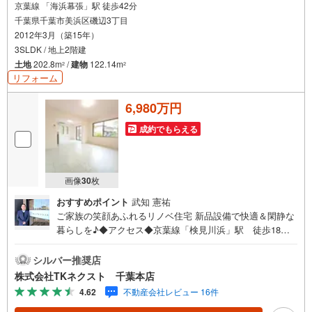
京葉線 「海浜幕張」駅 徒歩42分
千葉県千葉市美浜区磯辺3丁目
2012年3月（築15年）
3SLDK / 地上2階建
土地
202.8m
/
建物
122.14m
2
2
リフォーム
6,980万円
成約でもらえる
画像
30
枚
おすすめポイント
武知 憲祐
ご家族の笑顔あふれるリノベ住宅 新品設備で快適＆閑静な
暮らしを♪◆アクセス◆京葉線「検見川浜」駅 徒歩18分
◆設備◆IHクッキングヒーターならお掃除楽ちんで、ゆっ
くり過ごす時間が増える♪リビングは家族が自然と集まる
シルバー推奨店
居心地の良い空間♪各居室に収納あり♪車通りも少なくお子
株式会社TKネクスト 千葉本店
様とのお散歩も安心してできる閑静な住宅地♪全面は広々6
4.62
不動産会社レビュー 16件
m道路で、駐車が苦手なママも安心して運転出来ます♪シス