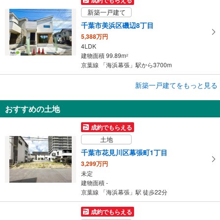
新築一戸建て
千葉市美浜区磯辺8丁目
5,388万円
4LDK
建物面積 99.89m
2
京葉線 「海浜幕張」駅から3700m
成約でもらえる
新築一戸建てをもっと見る
新築一戸建て
おすすめの土地
千葉市美浜区磯辺3丁目
4,990万円
成約でもらえる
3LDK
土地
建物面積 96.46m
2
京葉線 「海浜幕張」駅 徒歩39分
千葉市花見川区幕張町1丁目
3,299万円
未定
建物面積 -
京葉線 「海浜幕張」駅 徒歩22分
成約でもらえる