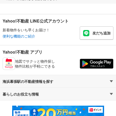
Yahoo!不動産 LINE公式アカウント
新着物件をいち早くお届け！
友だち追加
便利な機能のご紹介
Yahoo!不動産 アプリ
地図でサクッと物件探し
物件比較が手軽にできる
海浜幕張駅の不動産情報を探す
暮らしのお役立ち情報
不動産・住宅
賃貸住宅
マンションカタログ
教えて！住まいの先生
新築マンション
中古マンション