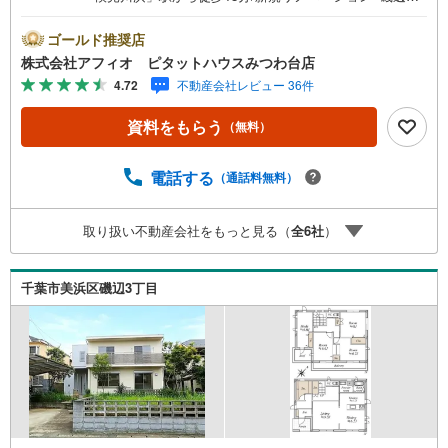
学校・磯辺中学校まで徒歩8分と子育てしやすい環境■平成
24年築、耐久性の高いRC造の2階建て■広々リビング19帖
ゴールド推奨店
超■食洗機付きでお片付けもスムーズ■家事のしやすい水回
株式会社アフィオ ピタットハウスみつわ台店
り■全室収納付きでお部屋が広く使えます■陽当たりのいい
4.72
不動産会社レビュー 36件
バルコニー■広いお庭でガーデニングやプールもできますお
客様の笑顔のために。千葉県の不動産のことなら株式会社
資料をもらう
（無料）
アフィオにお任せください。お客様の一生の宝物になるお
家探しの、心強いパートナーになれるよう全力でサポート
致します。ご見学やご相談には迅速にご対応致します。お
電話する
（通話料無料）
気軽にお問合せ下さいませ。
取り扱い不動産会社をもっと見る（
全
6
社
）
千葉市美浜区磯辺3丁目