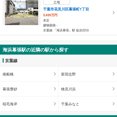
土地
千葉市花見川区幕張町1丁目
3,420万円
未定
建物面積 -
京葉線 「海浜幕張」駅 徒歩22分
海浜幕張駅の近隣の駅から探す
京葉線
南船橋
新習志野
幕張豊砂
検見川浜
稲毛海岸
千葉みなと