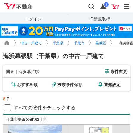
Yahoo!不動産
検索
通知
i
ログイン
ID新規取得
中古一戸建て
千葉県
千葉市
美浜区
海浜幕張
海浜幕張駅（千葉県）の中古一戸建て
関東｜海浜幕張駅
条件変更
おすすめ順
検索条件保存
通知設定
2
件
すべての物件をチェックする
千葉市美浜区磯辺3丁目