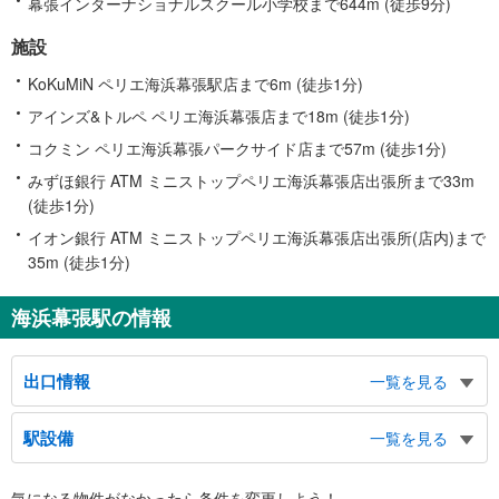
幕張インターナショナルスクール小学校まで644m (徒歩9分)
施設
KoKuMiN ペリエ海浜幕張駅店まで6m (徒歩1分)
アインズ&トルペ ペリエ海浜幕張店まで18m (徒歩1分)
コクミン ペリエ海浜幕張パークサイド店まで57m (徒歩1分)
みずほ銀行 ATM ミニストップペリエ海浜幕張店出張所まで33m
(徒歩1分)
イオン銀行 ATM ミニストップペリエ海浜幕張店出張所(店内)まで
35m (徒歩1分)
海浜幕張駅の情報
出口情報
一覧を見る
北口
駅設備
一覧を見る
イオンモール幕張新都心、自動車運転免許センター方面、イオンモールバスの
りば方面
バリアフリー状況
南口
気になる物件がなかったら
条件を変更しよう！