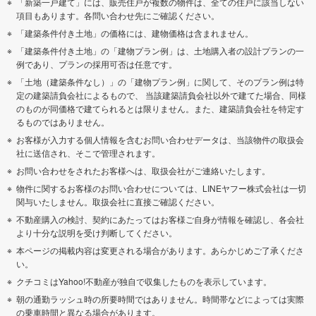
「新築一戸建て」には、販売住戸が複数の物件は、全ての住戸に該当しない
項目もあります。各問い合わせ先にご確認ください。
「建築条件付き土地」の価格には、建物価格は含まれません。
「建築条件付き土地」の「建物プラン例」は、土地購入者の設計プランの一
例であり、プランの採用可否は任意です。
「土地（建築条件なし）」の「建物プラン例」に関して、そのプラン例は特
定の建築請負会社によるもので、 当該建築請負会社以外で建てた場合、同様
のものが同価格で建てられるとは限りません。また、建築請負会社を特定す
るものではありません。
お客様が入力する個人情報を含むお問い合わせデータは、当該物件の取扱会
社に送信され、そこで管理されます。
お問い合わせをされたお客様へは、取扱会社がご連絡いたします。
物件に関するお客様のお問い合わせについては、LINEヤフー株式会社は一切
関与いたしません。取扱会社に直接ご確認ください。
不動産購入の検討、契約にあたってはお客様ご自身が情報を確認し、各会社
より十分な説明を受け判断してください。
本ページの掲載内容は変更される場合があります。あらかじめご了承くださ
い。
クチコミはYahoo!不動産が独自で収集したものを表示しています。
朝の通勤ラッシュ時の所要時間ではありません。時間帯などによっては実際
の乗車時間と異なる場合があります。