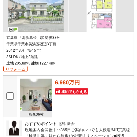
京葉線 「海浜幕張」駅 徒歩38分
千葉県千葉市美浜区磯辺3丁目
2012年3月（築15年）
3SLDK / 地上2階建
土地
205.8m
/
建物
122.14m
2
2
リフォーム
6,980万円
成約でもらえる
画像
36
枚
おすすめポイント
北島 新吾
現地案内会開催中‥365日ご案内いつでも大歓迎!!JR京葉線
「検見川浜」駅から徒歩18分/新規リノベーション■磯辺小