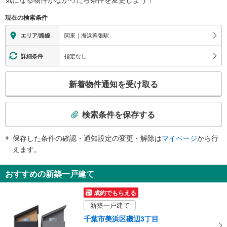
※段差なしでの移動経路
幕張メッセ方面、ＺＯＺＯマリンスタジアム方面、海浜幕張公園（見浜園）方
（○：有り △：要駅員設備 ×：無し）
現在の検索条件
面、タクシーのりば
地上⇔改札⇔ホーム：○
エレベータ
関東｜海浜幕張駅
エリア/路線
・各ホーム⇔改札
・改札⇔南口
指定なし
詳細条件
エスカレータ
こ
・各ホーム⇔改札
新着物件通知を受け取る
トイレ
の
検
《多機能トイレ》
索
・改札内
検索条件を保存する
その他
条
件
・点字運賃表
保存した条件の確認・通知設定の変更・解除は
マイページ
から行
で
えます。
通
知
おすすめの新築一戸建て
を
受
成約でもらえる
け
新築一戸建て
取
千葉市美浜区磯辺3丁目
る