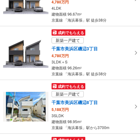
4,780万円
・
4LDK
条
建物面積 96.67m
2
件
京葉線 「海浜幕張」駅 徒歩38分
を
マ
成約でもらえる
イ
新築一戸建て
ペ
千葉市美浜区磯辺3丁目
ー
4,780万円
ジ
3LDK＋S
に
建物面積 96.26m
2
保
京葉線 「海浜幕張」駅 徒歩38分
存
す
成約でもらえる
る
新築一戸建て
千葉市美浜区磯辺8丁目
5,188万円
3SLDK
建物面積 98.95m
2
京葉線 「海浜幕張」駅から3700m
成約でもらえる