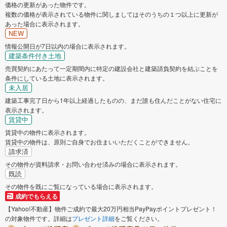
価格の更新があった物件です。
複数の価格が表示されている物件に関しましてはそのうちの１つ以上に更新が
あった場合に表示されます。
NEW
情報公開日が7日以内の場合に表示されます。
建築条件付き土地
売買契約にあたって一定期間内に特定の建設会社と建築請負契約を結ぶことを
条件にしている土地に表示されます。
未入居
建築工事完了日から1年以上経過したものの、まだ誰も住んだことがない住宅に
表示されます。
賃貸中
賃貸中の物件に表示されます。
賃貸中の物件は、原則ご自身でお住まいいただくことができません。
請求済
その物件が資料請求・お問い合わせ済みの場合に表示されます。
既読
その物件を既にご覧になっている場合に表示されます。
成約でもらえる
【Yahoo!不動産】物件ご成約で最大20万円相当PayPayポイントプレゼント！
の対象物件です。詳細は
プレゼント詳細
をご覧ください。