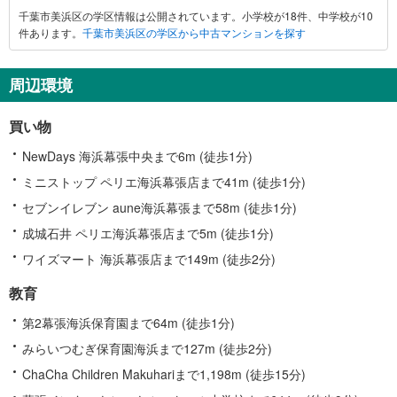
千葉市美浜区の学区情報は公開されています。小学校が18件、中学校が10
市
件あります。
千葉市美浜区の学区から中古マンションを探す
美
浜
区
周辺環境
に
関
買い物
す
る
NewDays 海浜幕張中央まで6m (徒歩1分)
情
ミニストップ ペリエ海浜幕張店まで41m (徒歩1分)
報
セブンイレブン aune海浜幕張まで58m (徒歩1分)
成城石井 ペリエ海浜幕張店まで5m (徒歩1分)
ワイズマート 海浜幕張店まで149m (徒歩2分)
教育
第2幕張海浜保育園まで64m (徒歩1分)
みらいつむぎ保育園海浜まで127m (徒歩2分)
ChaCha Children Makuhariまで1,198m (徒歩15分)