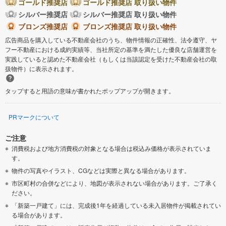
ゴールド推奨店
ゴールド推奨店 取り扱い物件
シルバー推奨店
シルバー推奨店 取り扱い物件
ブロンズ推奨店
ブロンズ推奨店 取り扱い物件
広告商品を購入している不動産会社のうち、物件情報の正確性、法令遵守、ヤ
フー不動産における成約実績等、当社所定の基準を満たした優良な店舗運営を
実践していると認めた不動産会社（もしくは当該認定を受けた不動産会社の取
扱物件）に表示されます。
タップすると用語の意味が書かれたポップアップが開きます。
PRマークについて
ご注意
消費税および地方消費税の対象となる場合は税込み価格が表示されていま
す。
物件の写真やイラスト、CGなどは実際と異なる場合があります。
市区町村の合併などにより、地図が表示されない場合があります。ご了承く
ださい。
「新築一戸建て」には、完成後1年を経過している未入居物件が掲載されてい
る場合があります。