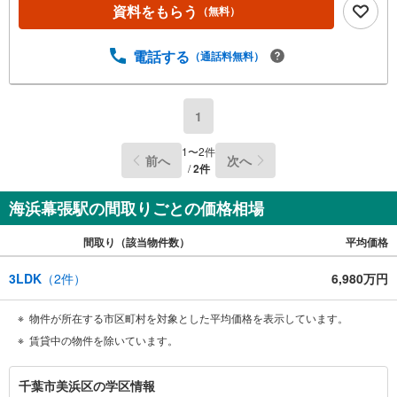
テムキッチン、バスユニットも新品に入れ替え♪ご家族揃
資料をもらう
（無料）
って身支度可能なゆとりの洗面室♪◆周辺環境◆千葉市立
磯辺小学校 徒歩7分千葉市立磯辺中学校 徒歩8分磯辺白
百合幼稚園 徒歩9分ヤオコー検見川店 徒歩15分セブンイ
電話する
（通話料無料）
レブン検見川浜店 徒歩9分中磯辺公園 徒歩5分【ご成約
者様限定！プレゼントキャンペーン実施中♪】詳細はプレ
ゼント情報欄をご参照ください！【物件のおすすめポイン
1
ト】2026年2月 内外装リフォーム完了済！新生活を気持ち
よく即スタート♪
1
〜
2
件
前へ
次へ
/
2
件
海浜幕張駅の間取りごとの価格相場
間取り（該当物件数）
平均価格
3LDK
（
2
件）
6,980万円
物件が所在する市区町村を対象とした平均価格を表示しています。
賃貸中の物件を除いています。
千
千葉市美浜区の学区情報
葉